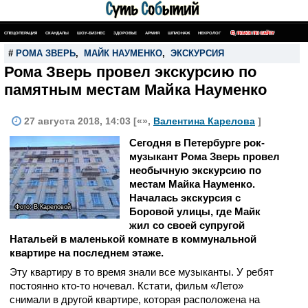
СПЕЦОПЕРАЦИЯ
СКАНДАЛЫ
ШОУ-БИЗНЕС
ЗДОРОВЬЕ
АРМИЯ
ШПИОНАЖ
НЕКРОЛОГ
ПОИСК ПО САЙТУ
#
РОМА ЗВЕРЬ
,
МАЙК НАУМЕНКО
,
ЭКСКУРСИЯ
Рома Зверь провел экскурсию по
памятным местам Майка Науменко
27 августа 2018, 14:03 [«»,
Валентина Карелова
]
Сегодня в Петербурге рок-
музыкант Рома Зверь провел
необычную экскурсию по
местам Майка Науменко.
Началась экскурсия с
Фото: В.Кареловой
Боровой улицы, где Майк
жил со своей супругой
Натальей в маленькой комнате в коммунальной
квартире на последнем этаже.
Эту квартиру в то время знали все музыканты. У ребят
постоянно кто-то ночевал. Кстати, фильм «Лето»
снимали в другой квартире, которая расположена на