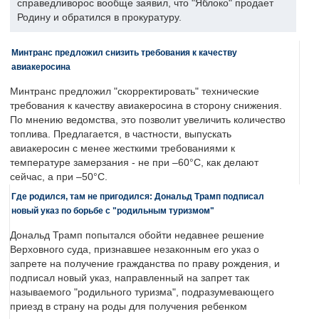
справедливорос вообще заявил, что "Яблоко" продает
Родину и обратился в прокуратуру.
Минтранс предложил снизить требования к качеству
авиакеросина
Минтранс предложил "скорректировать" технические
требования к качеству авиакеросина в сторону снижения.
По мнению ведомства, это позволит увеличить количество
топлива. Предлагается, в частности, выпускать
авиакеросин с менее жесткими требованиями к
температуре замерзания - не при –60°C, как делают
сейчас, а при –50°C.
Где родился, там не пригодился: Дональд Трамп подписал
новый указ по борьбе с "родильным туризмом"
Дональд Трамп попытался обойти недавнее решение
Верховного суда, признавшее незаконным его указ о
запрете на получение гражданства по праву рождения, и
подписал новый указ, направленный на запрет так
называемого "родильного туризма", подразумевающего
приезд в страну на роды для получения ребенком