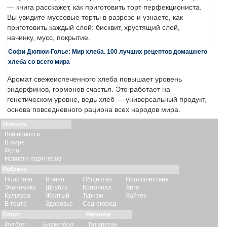
— книга расскажет, как приготовить торт перфекциониста.
Вы увидите муссовые торты в разрезе и узнаете, как
приготовить каждый слой: бисквит, хрустящий слой,
начинку, мусс, покрытие.
Софи Дюпюи-Голье: Мир хлеба. 100 лучших рецептов домашнего
хлеба со всего мира
Аромат свежеиспеченного хлеба повышает уровень
эндорфинов, гормонов счастья. Это работает на
генетическом уровне, ведь хлеб — универсальный продукт,
основа повседневного рациона всех народов мира.
Новости
Все новости
В мире
Фото
Новости партнеров
Рубрики
Политика
В кино
Общество
Происшествия
Экономика
Шоубиз
Криминал
Авто
Культура
Желтый
Туризм
Хайтек
В театр
Здоровье
Сад-огород
Спорт
Регионы
Футбол
Баскетбол
Татарстан