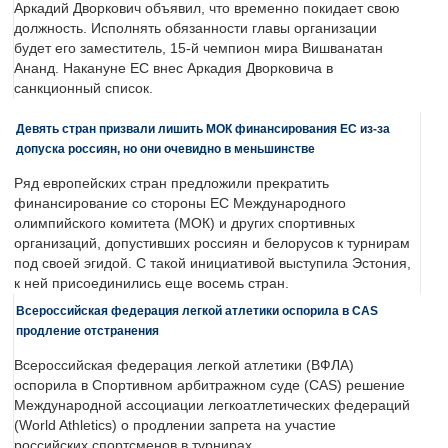
Аркадий Дворкович объявил, что временно покидает свою
должность. Исполнять обязанности главы организации
будет его заместитель, 15-й чемпион мира Вишванатан
Ананд. Накануне ЕС внес Аркадия Дворковича в
санкционный список.
Девять стран призвали лишить МОК финансирования ЕС из-за
допуска россиян, но они очевидно в меньшинстве
Ряд европейских стран предложили прекратить
финансирование со стороны ЕС Международного
олимпийского комитета (МОК) и других спортивных
организаций, допустивших россиян и белорусов к турнирам
под своей эгидой. С такой инициативой выступила Эстония,
к ней присоединились еще восемь стран.
Всероссийская федерация легкой атлетики оспорила в CAS
продление отстранения
Всероссийская федерация легкой атлетики (ВФЛА)
оспорила в Спортивном арбитражном суде (CAS) решение
Международной ассоциации легкоатлетических федераций
(World Athletics) о продлении запрета на участие
российских спортсменов в турнирах.