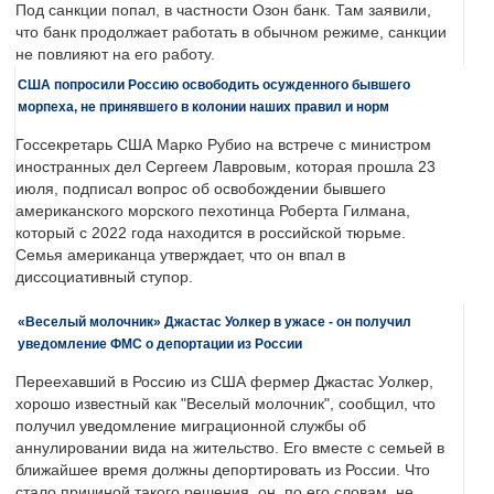
Под санкции попал, в частности Озон банк. Там заявили,
что банк продолжает работать в обычном режиме, санкции
не повлияют на его работу.
США попросили Россию освободить осужденного бывшего
морпеха, не принявшего в колонии наших правил и норм
Госсекретарь США Марко Рубио на встрече с министром
иностранных дел Сергеем Лавровым, которая прошла 23
июля, подписал вопрос об освобождении бывшего
американского морского пехотинца Роберта Гилмана,
который с 2022 года находится в российской тюрьме.
Семья американца утверждает, что он впал в
диссоциативный ступор.
«Веселый молочник» Джастас Уолкер в ужасе - он получил
уведомление ФМС о депортации из России
Переехавший в Россию из США фермер Джастас Уолкер,
хорошо известный как "Веселый молочник", сообщил, что
получил уведомление миграционной службы об
аннулировании вида на жительство. Его вместе с семьей в
ближайшее время должны депортировать из России. Что
стало причиной такого решения, он, по его словам, не