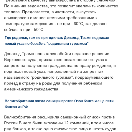
требования к качеству авиакеросина в сторону снижения.
По мнению ведомства, это позволит увеличить количество
топлива. Предлагается, в частности, выпускать
авиакеросин с менее жесткими требованиями к
температуре замерзания - не при –60°C, как делают
сейчас, а при –50°C.
Где родился, там не пригодился: Дональд Трамп подписал
новый указ по борьбе с "родильным туризмом"
Дональд Трамп попытался обойти недавнее решение
Верховного суда, признавшее незаконным его указ о
запрете на получение гражданства по праву рождения, и
подписал новый указ, направленный на запрет так
называемого "родильного туризма", подразумевающего
приезд в страну на роды для получения ребенком
американского гражданства.
Великобритания ввела санкции против Озон банка и еще пяти
банков из РФ
Великобритания расширила санкционный список против
России.В него были включены 12 компаний, в том числе
ряд банков, а также одно физическое лицо и шесть судов.