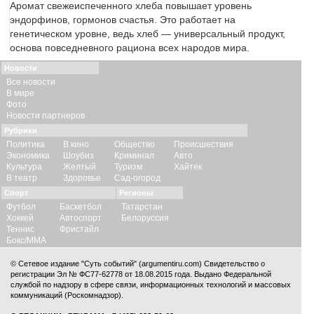
Аромат свежеиспеченного хлеба повышает уровень
эндорфинов, гормонов счастья. Это работает на
генетическом уровне, ведь хлеб — универсальный продукт,
основа повседневного рациона всех народов мира.
Новости
Все новости
В мире
Фото
Новости партнеров
Рубрики
Политика
В кино
Общество
Происшествия
Экономика
Шоубиз
Криминал
Авто
Культура
Желтый
Туризм
Хайтек
В театр
Здоровье
Сад-огород
Спорт
Регионы
Футбол
Баскетбол
Татарстан
Хоккей
Автоспорт
Белоруссия
Теннис
Фристайл
Бокс/ММА
© Сетевое издание "Суть событий" (argumentiru.com) Свидетельство о
регистрации Эл № ФС77-62778 от 18.08.2015 года. Выдано Федеральной
службой по надзору в сфере связи, информационных технологий и массовых
коммуникаций (Роскомнадзор).