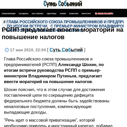
СПЕЦОПЕРАЦИЯ
СКАНДАЛЫ
ШОУ-БИЗНЕС
ЗДОРОВЬЕ
АРМИЯ
ШПИОНАЖ
НЕКРОЛОГ
ПОИСК ПО САЙТУ
#
ГЛАВА РОССИЙСКОГО СОЮЗА ПРОМЫШЛЕННИКОВ И ПРЕДПРИН
,
ПО ИТОГАМ ВСТРЕЧИ
,
С ПРЕМЬЕР-МИНИСТРОМ ВЛАДИМИРОМ
РСПП предлагает ввести мораторий на
,
МОРАТОРИЙ НА ПОВЫШЕНИЕ НАЛОГОВ
,
повышение налогов
[
С
уть
С
о
б
ытий
]
17 мая 2010, 22:04
Глава Российского союза промышленников и
предпринимателей (РСПП)
Александр Шохин, по
итогам встречи руководства РСПП с премьер-
министром Владимиром Путиным, предлагает
ввести мораторий на повышение налогов
.
Шохин пояснил, что в этом случае для достижения
поставленной цели по сокращению дефицита
федерального бюджета должны быть задействованы
неналоговые поступления, компенсирующие
выпадающие доходы.
"Речь идет о массовой приватизации", которой
необходимо привлечь и иностранный капитал, добавил