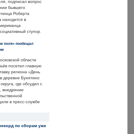
ля, подписал вопрос
нии бывшего
отинца Роберта
а находится в
американца
ссоциативный ступор.
не поля» пообещал
ии
осковской области
ьёв посетил главную
тавку региона «День
 в деревне Бунятино
округа, где обсудил с
, внедрение
ольственной
щили в пресс-службе
рекорд по сборам уже