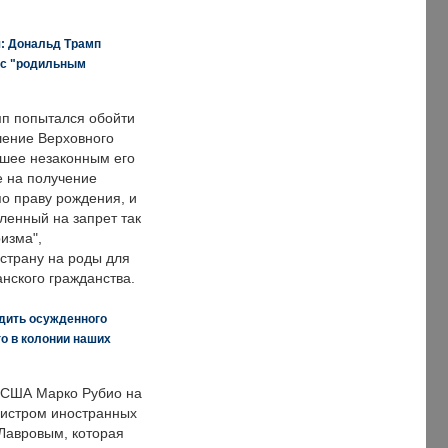
я: Дональд Трамп
 с "родильным
п попытался обойти
ение Верховного
вшее незаконным его
е на получение
по праву рождения, и
ленный на запрет так
изма",
страну на роды для
нского гражданства.
дить осужденного
о в колонии наших
 США Марко Рубио на
нистром иностранных
Лавровым, которая