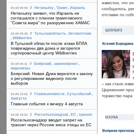
известно, что о
#
Нетаньяху
, Трамп
, Израиль
05.08 09:55
сообщалось, ре
Нетаньяху заявил, что Израиль не
отставке по со
соглашался с планом трамповского
"Совета мира" по разоружению ХАМАС
ШОУБИЗ
#
Тульскаяобласть
, беспилотник
05.08 09:38
, Wildberries
В Тульской области после атаки БПЛА
Ксения Бородина
повреждены два дома и загорелся
сортировочный центр Wildberries
#
Боярский
, законопроект
,
05.08 09:11
видеоигры
Боярский: Новая Дума вернется к закону
о регулировании видеоигр после
выборов
– как стало изв
Церемония прошл
#
Главныеновости
, Сутьсобытий
,
04.08 19:02
торжество пара 
4августа
Главные события к вечеру 4 августа
#
Россельхознадзор
, ЕС
, транзит
04.08 18:54
НАУКА
Россельхознадзор вводит запрет на
транзит через Россию мяса птицы из ЕС
Вопреки прогноза