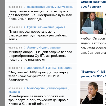
Омаров обратилс
своей супруги
#
образование
, вузы
, выпускники
05.08 16:51
Выпускники все чаще стали выбирать
для поступления иностранные вузы или
российские колледжи
#
Путин
, назначение
, армия
05.08 16:21
Путин провел перестановки в
руководстве группировок российских
Курбан Омаров в
войск
видео, в которо
Комитета Алекс
#
Армия
, Индия
, авиация
05.08 13:55
Министр обороны Индии закрыл вопрос
разобраться в с
о приобретении Су-57: истребитель
покупать не планируют
#
Заславский
, ГИТИС
, скандалы
05.08 12:16
"Ведомости": МВД
"Ведомости": МВД проводит проверку
теперь уже экс-ректора ГИТИСа
ректора ГИТИСа 
Заславского
#
Минобороны
, спецоперация
,
05.08 10:01
Украина
Минобороны заявило о поражении
транспортно-логистических центров в
Киеве и Киевской области