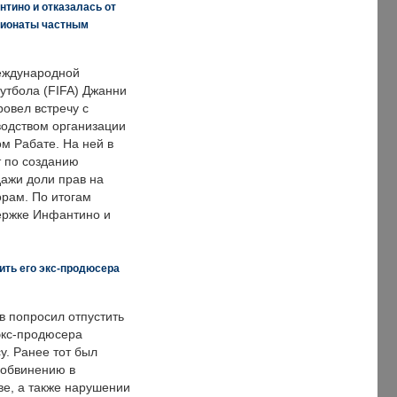
нтино и отказалась от
пионаты частным
еждународной
тбола (FIFA) Джанни
овел встречу с
одством организации
м Рабате. На ней в
т по созданию
дажи доли прав на
рам. По итогам
держке Инфантино и
ить его экс-продюсера
в попросил отпустить
экс-продюсера
у. Ранее тот был
 обвинению в
е, а также нарушении