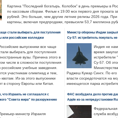
Картина "Последний богатырь. Колобок" в день премьеры в Ро
по кассовым сборам. Фильм к 19.00 мск первого дня проката 
рублей. Это больше, чем другие летние релизы 2026 года. Пр
картины, включая предпродажи, превысили 53,7 миллиона руб
чаще стали выбирать для поступления
Министр обороны Индии закрыл
ы или российские колледжи
Су-57: истребитель покупать н
Российские выпускники все чаще
Индия не нам
стали выбирать для поступления
время закупа
иностранные вузы. Причина этого в
истребители "
том числе в сложности поступления
Су-57. Об это
в российские учебные заведения.
Министерства
ется участникам олимпиад и тем,
Раджеш Кумар Сингх. По его
о квотам. Из-за этого выпускники
власти сосредоточатся на м
т в сторону Европы или Китая.
имеющегося парка истребит
, что Израиль не соглашался с
ФАС возбудила дело против да
кого "Совета мира" по разоружению
Apple из-за непредустановки Ru
Федеральная
Премьер-министр Израиля
служба возбу