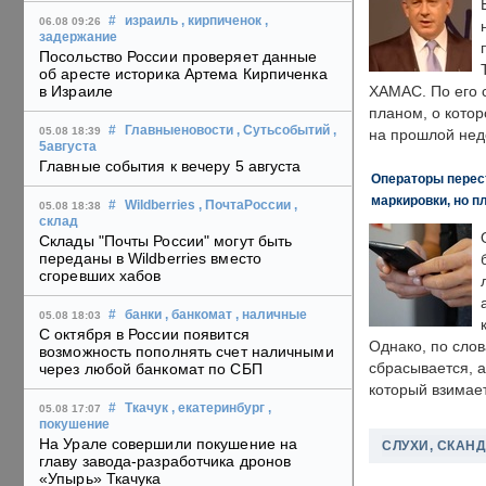
#
израиль
, кирпиченок
,
06.08 09:26
задержание
Посольство России проверяет данные
об аресте историка Артема Кирпиченка
в Израиле
ХАМАС. По его 
планом, о кото
#
Главныеновости
, Сутьсобытий
,
05.08 18:39
на прошлой нед
5августа
Главные события к вечеру 5 августа
Операторы перест
маркировки, но п
#
Wildberries
, ПочтаРоссии
,
05.08 18:38
склад
Склады "Почты России" могут быть
переданы в Wildberries вместо
сгоревших хабов
#
банки
, банкомат
, наличные
05.08 18:03
С октября в России появится
Однако, по слов
возможность пополнять счет наличными
сбрасывается, а
через любой банкомат по СБП
который взимает
#
Ткачук
, екатеринбург
,
05.08 17:07
покушение
На Урале совершили покушение на
СЛУХИ, СКАН
главу завода-разработчика дронов
«Упырь» Ткачука