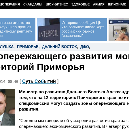
ЦОПЕРАЦИЯ
СКАНДАЛЫ
ШОУ-БИЗНЕС
ЗДОРОВЬЕ
АРМИЯ
ШПИОНАЖ
У
нговое агентство
Интерпол сообщил ЦБ,
улучшило прогноз
что большое число карт
едитному рейтингу
российских банков
ии
"засвечены"
АЛУШКА
,
ПРИМОРЬЕ
,
ДАЛЬНИЙ ВОСТОК
,
ДФО
,
опережающего развития мог
риторий Приморья
[
С
уть
С
о
б
ытий
]
014, 08:46
Министр по развитию Дальнего Востока Александр
том, что на 12 территориях Приморского края по и
спецкомиссии могут создать зоны опережающего 
развития
.
"Сегодня мы говорили об ускорении развития края за 
опережающего экономического развития. В четверг ру