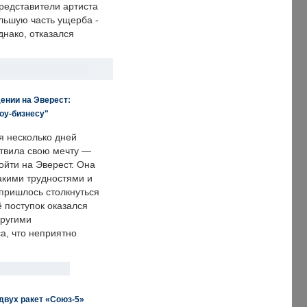
редставители артиста
льшую часть ущерба -
днако, отказался
ении на Эверест:
оу-бизнесу"
я несколько дней
твила свою мечту —
ойти на Эверест. Она
акими трудностями и
пришлось столкнуться
ё поступок оказался
другими
а, что неприятно
двух ракет «Союз-5»