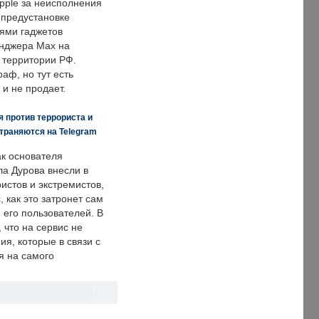
pple за неисполнения
 предустановке
ями гаджетов
енджера Max на
 территории РФ.
аф, но тут есть
 и не продает.
 против террориста и
траняются на Telegram
ак основателя
ла Дурова внесли в
истов и экстремистов,
, как это затронет сам
 его пользователей. В
что на сервис не
я, которые в связи с
я на самого