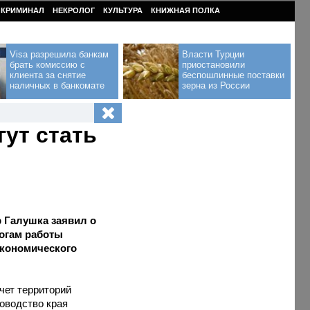
КРИМИНАЛ
НЕКРОЛОГ
КУЛЬТУРА
КНИЖНАЯ ПОЛКА
Visa разрешила банкам
Власти Турции
брать комиссию с
приостановили
клиента за снятие
беспошлинные поставки
наличных в банкомате
зерна из России
ут стать
 Галушка заявил о
тогам работы
экономического
счет территорий
ководство края