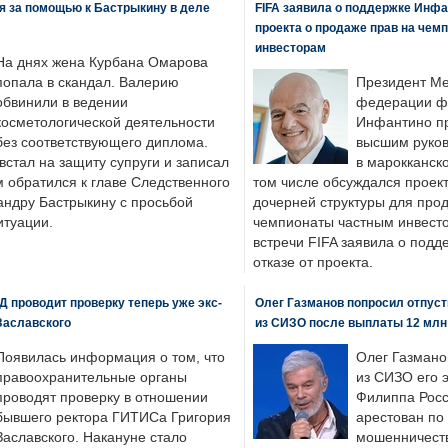
я за помощью к Бастрыкину в деле
FIFA заявила о поддержке Инфа
проекта о продаже прав на чем
инвесторам
На днях жена Курбана Омарова
попала в скандал. Валерию
Президент М
обвинили в ведении
федерации фу
косметологической деятельности
Инфантино пр
без соответствующего диплома.
высшим руков
стал на защиту супруги и записал
в марокканско
м обратился к главе Следственного
том числе обсуждался проек
андру Бастрыкину с просьбой
дочерней структуры для про
итуации.
чемпионаты частным инвесто
встречи FIFA заявила о под
отказе от проекта.
 проводит проверку теперь уже экс-
Олег Газманов попросил отпуст
Заславского
из СИЗО после выплаты 12 млн
Появилась информация о том, что
Олег Газмано
правоохранительные органы
из СИЗО его 
проводят проверку в отношении
Филиппа Росс
бывшего ректора ГИТИСа Григория
арестован по
Заславского. Накануне стало
мошенничеств