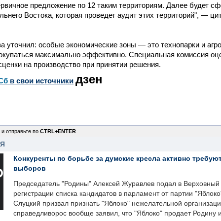
рвичное предложение по 12 таким территориям. Далее будет с
льнего Востока, которая проведет аудит этих территорий", — ц
а уточнил: особые экономические зоны — это технопарки и агро
 окупаться максимально эффективно. Специальная комиссия оц
сценки на производство при принятии решения.
дзен
Сб
в свои источники
 и отправьте по
CTRL+ENTER
НЯ
Конкуренты по борьбе за думские кресла активно требуют
выборов
Председатель "Родины" Алексей Журавлев подал в Верховный 
регистрации списка кандидатов в парламент от партии "Яблок
Слуцкий призвал признать "Яблоко" нежелательной организаци
справедливорос вообще заявил, что "Яблоко" продает Родину 