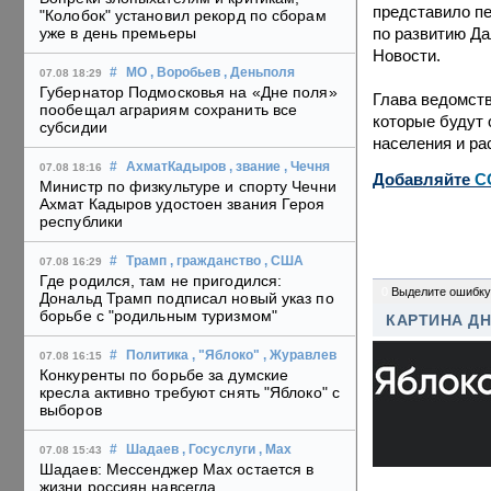
представило пе
"Колобок" установил рекорд по сборам
по развитию Да
уже в день премьеры
Новости.
#
МО
, Воробьев
, Деньполя
07.08 18:29
Губернатор Подмосковья на «Дне поля»
Глава ведомств
пообещал аграриям сохранить все
которые будут
субсидии
населения и ра
#
АхматКадыров
, звание
, Чечня
07.08 18:16
Добавляйте
C
Министр по физкультуре и спорту Чечни
Ахмат Кадыров удостоен звания Героя
республики
#
Трамп
, гражданство
, США
07.08 16:29
Где родился, там не пригодился:
0
Выделите ошибку
Дональд Трамп подписал новый указ по
борьбе с "родильным туризмом"
КАРТИНА Д
#
Политика
, "Яблоко"
, Журавлев
07.08 16:15
Конкуренты по борьбе за думские
кресла активно требуют снять "Яблоко" с
выборов
#
Шадаев
, Госуслуги
, Max
07.08 15:43
Шадаев: Мессенджер Max остается в
жизни россиян навсегда