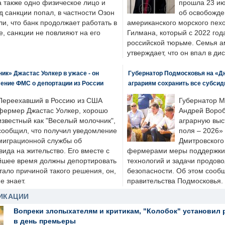
а также одно физическое лицо и
прошла 23 ию
д санкции попал, в частности Озон
об освобожде
ли, что банк продолжает работать в
американского морского пех
, санкции не повлияют на его
Гилмана, который с 2022 год
российской тюрьме. Семья 
утверждает, что он впал в ди
к» Джастас Уолкер в ужасе - он
Губернатор Подмосковья на «Д
ение ФМС о депортации из России
аграриям сохранить все субсид
Переехавший в Россию из США
Губернатор М
фермер Джастас Уолкер, хорошо
Андрей Вороб
известный как "Веселый молочник",
аграрную выс
сообщил, что получил уведомление
поля – 2026»
миграционной службы об
Дмитровского 
ида на жительство. Его вместе с
фермерами меры поддержки
йшее время должны депортировать
технологий и задачи продов
стало причиной такого решения, он,
безопасности. Об этом сооб
е знает.
правительства Подмосковья.
ИКАЦИИ
Вопреки злопыхателям и критикам, "Колобок" установил 
в день премьеры