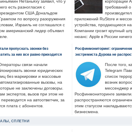
Биньямин Нетаньяху заявил, что у
корпорации A
него есть разногласия с
требований о
президентом США Дональдом
производител
Трампом по вопросу разоружения
приложений RuStore и месс
словам, Израиль не соглашался с
устройства, продающиеся на
ром американский лидер объявил
Компании грозит крупный штр
еле.
нюанс: Apple в России ничего
али пропускать звонки без
Росфинмониторинг: ограничения
латить за них все равно приходится
экстремиста Дурова не распрос
Операторы связи начали
После того, к
блокировать звонки юридических
Telegram Пав
лиц без маркировки и массовые
список террор
автоматизированные вызовы, на
возник вопрос
которые не заключены договоры.
мессенджер и
ам экспертов, вызов при этом не
Росфинмониторинге заявили, 
 переводится на автоответчик, за
распространяются ограничени
ся плата с абонентов.
этим статусом накладываютс
бизнесмена.
ДАЛЫ, СПЛЕТНИ