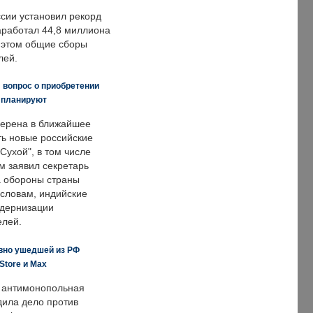
ссии установил рекорд
заработал 44,8 миллиона
и этом общие сборы
лей.
 вопрос о приобретении
е планируют
ерена в ближайшее
ть новые российские
Сухой", в том числе
м заявил секретарь
 обороны страны
 словам, индийские
одернизации
елей.
вно ушедшей из РФ
Store и Max
 антимонопольная
дила дело против