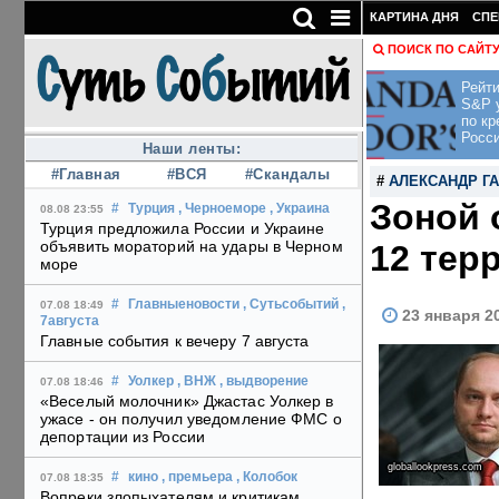
КАРТИНА ДНЯ
СПЕ
ПОИСК ПО САЙТ
Рейти
S&P 
по кр
Росс
Наши ленты:
#Главная
#ВСЯ
#Скандалы
#
АЛЕКСАНДР Г
Зоной 
#
Турция
, Черноеморе
, Украина
08.08 23:55
Турция предложила России и Украине
объявить мораторий на удары в Черном
12 тер
море
#
Главныеновости
, Сутьсобытий
,
07.08 18:49
23 января 2
7августа
Главные события к вечеру 7 августа
#
Уолкер
, ВНЖ
, выдворение
07.08 18:46
«Веселый молочник» Джастас Уолкер в
ужасе - он получил уведомление ФМС о
депортации из России
globallookpress.com
#
кино
, премьера
, Колобок
07.08 18:35
Вопреки злопыхателям и критикам,