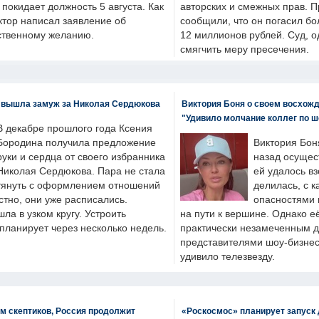
н покидает должность 5 августа. Как
авторских и смежных прав. П
ктор написал заявление об
сообщили, что он погасил бо
бственному желанию.
12 миллионов рублей. Суд, о
смягчить меру пресечения.
 вышла замуж за Николая Сердюкова
Виктория Боня о своем восхожд
"Удивило молчание коллег по ш
В декабре прошлого года Ксения
Бородина получила предложение
Виктория Бон
руки и сердца от своего избранника
назад осущес
Николая Сердюкова. Пара не стала
ей удалось вз
тянуть с оформлением отношений
делилась, с к
естно, они уже расписались.
опасностями 
а в узком кругу. Устроить
на пути к вершине. Однако е
планирует через несколько недель.
практически незамеченным 
представителями шоу-бизнес
удивило телезвезду.
м скептиков, Россия продолжит
«Роскосмос» планирует запуск 