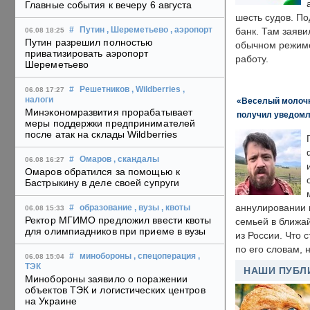
Главные события к вечеру 6 августа
шесть судов. По
#
Путин
, Шереметьево
, аэропорт
банк. Там заяви
06.08 18:25
Путин разрешил полностью
обычном режиме
приватизировать аэропорт
работу.
Шереметьево
#
Решетников
, Wildberries
,
06.08 17:27
налоги
«Веселый молочни
Минэкономразвития прорабатывает
получил уведомл
меры поддержки предпринимателей
после атак на склады Wildberries
#
Омаров
, скандалы
06.08 16:27
Омаров обратился за помощью к
Бастрыкину в деле своей супруги
аннулировании в
#
образование
, вузы
, квоты
06.08 15:33
Ректор МГИМО предложил ввести квоты
семьей в ближа
для олимпиадников при приеме в вузы
из России. Что 
по его словам, н
#
минобороны
, спецоперация
,
06.08 15:04
ТЭК
НАШИ ПУБЛ
Минобороны заявило о поражении
объектов ТЭК и логистических центров
на Украине