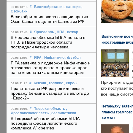
#
Великобритания
, санкции
,
06.08 13:18
Озонбанк
Великобритания ввела санкции против
Озон банка и еще пяти банков из РФ
#
Ярославль
, НПЗ
, пожар
06.08 12:48
Выпускники все 
В Ярославле обломки БПЛА попали в
НПЗ, в Нижегородской области
иностранные вуз
пострадали четыре человека
#
FIFA
, Инфантино
, футбол
06.08 12:08
FIFA заявила о поддержке Инфантино и
отказалась от проекта о продаже прав
на чемпионаты частным инвесторам
Приоритет отда
#
бензин
, топливо
, евро-2
06.08 11:25
кто поступает п
Правительство РФ разрешило ввоз и
продажу бензина стандартов вплоть до
все чаще смотря
«Евро-2»
Нетаньяху заявил
#
Тверскаяобласть
,
06.08 10:04
планом трамповс
Ярославскаяобласть
, беспилотники
ХАМАС
В Тверской области обломки БПЛА
повредили фасад логистического
комплекса Wildberries