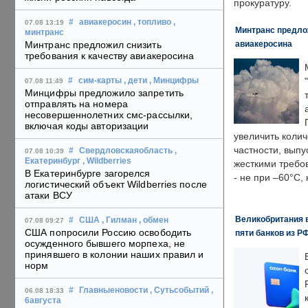
прокуратуру.
#
авиакеросин
, топливо
,
07.08 13:19
Минтранс предлож
минтранс
авиакеросина
Минтранс предложил снизить
требования к качеству авиакеросина
#
сим-карты
, дети
, Минцифры
07.08 11:49
Минцифры предложило запретить
отправлять на номера
несовершеннолетних смс-рассылки,
включая коды авторизации
увеличить колич
частности, выпу
#
Свердловскаяобласть
,
07.08 10:39
Екатеринбург
, Wildberries
жесткими требо
В Екатеринбурге загорелся
- не при –60°C,
логистический объект Wildberries после
атаки ВСУ
Великобритания в
#
США
, Гилман
, обмен
07.08 09:27
США попросили Россию освободить
пяти банков из Р
осужденного бывшего морпеха, не
принявшего в колонии наших правил и
норм
#
Главныеновости
, Сутьсобытий
,
06.08 18:33
6августа