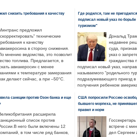
ил снизить требования к качеству
Где родился, там не пригодилс
подписал новый указ по борьбе
туризмом"
Минтранс предложил
"скорректировать" технические
Дональд Трам
требования к качеству
недавнее реш
авиакеросина в сторону снижения.
суда, призна
По мнению ведомства, это позволит
указ о запрет
ество топлива. Предлагается, в
гражданства 
скать авиакеросин с менее
подписал новый указ, направ
ваниями к температуре замерзания
называемого "родильного тур
 как делают сейчас, а при –50°C.
подразумевающего приезд в 
получения ребенком америка
вела санкции против Озон банка и еще
США попросили Россию освобо
Ф
бывшего морпеха, не принявшег
правил и норм
Великобритания расширила
санкционный список против
Госсекретарь
России.В него были включены 12
встрече с ми
компаний, в том числе ряд банков,
дел Сергеем 