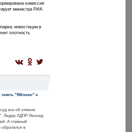
формирована комиссия
итирует министра РИА
парки, инвестиции в
енит плотность
gu / gu
 снять "Яблоко" с
суд иск об отмене
о". Лидер ЛДПР Леонид
ей. А главный
и обратился в