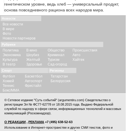
генетическом уровне, ведь хлеб — универсальный продукт,
основа повседневного рациона всех народов мира.
Новости
Все новости
В мире
Фото
Новости партнеров
Рубрики
Политика
В кино
Общество
Происшествия
Экономика
Шоубиз
Криминал
Авто
Культура
Желтый
Туризм
Хайтек
В театр
Здоровье
Сад-огород
Спорт
Регионы
Футбол
Баскетбол
Татарстан
Хоккей
Автоспорт
Белоруссия
Теннис
Фристайл
Бокс/ММА
© Сетевое издание "Суть событий" (argumentiru.com) Свидетельство о
регистрации Эл № ФС77-62778 от 18.08.2015 года. Выдано Федеральной
службой по надзору в сфере связи, информационных технологий и массовых
коммуникаций (Роскомнадзор).
О РЕДАКЦИИ
,
РЕКЛАМА
+7 (495) 638-52-63
Использование в Интернет-пространстве и других СМИ текстов, фото и