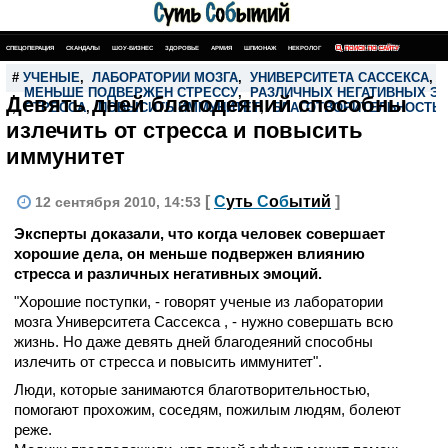
СПЕЦОПЕРАЦИЯ
СКАНДАЛЫ
ШОУ-БИЗНЕС
ЗДОРОВЬЕ
АРМИЯ
ШПИОНАЖ
НЕКРОЛОГ
ПОИСК ПО САЙТУ
#
УЧЕНЫЕ
,
ЛАБОРАТОРИИ МОЗГА
,
УНИВЕРСИТЕТА САССЕКСА
,
,
МЕНЬШЕ ПОДВЕРЖЕН СТРЕССУ
,
РАЗЛИЧНЫХ НЕГАТИВНЫХ Э
Девять дней благодеяний способны
,
СТРЕССА
,
ПОВЫСИТЬ ИММУНИТЕТ
,
БЛАГОТВОРИТЕЛЬНОСТЬ
излечить от стресса и повысить
иммунитет
[
С
уть
С
о
б
ытий
]
12 сентября 2010, 14:53
Эксперты доказали, что когда человек совершает
хорошие дела, он меньше подвержен влиянию
стресса и различных негативных эмоций.
"Хорошие поступки, - говорят ученые из лаборатории
мозга Университета Сассекса , - нужно совершать всю
жизнь. Но даже девять дней благодеяний способны
излечить от стресса и повысить иммунитет".
Люди, которые занимаются благотворительностью,
помогают прохожим, соседям, пожилым людям, болеют
реже.