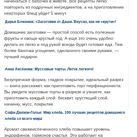
начинаться с бабочек в животе. Все рецепты легко
повторить из подручных ингредиентов, а на приготовление
некоторых блюд уйдет 5 минут.
Дарья Близнюк: «Заготовки от Даши. Вкусно, как ни «крути»!
Домашние заготовки — простой способ есть полезные
фрукты и овощи круглый год. А еще это очень удобно:
делать их легко и под рукой всегда будет готовая еда. Тем
более баночка угощения, сделанного своими руками, —
лучший подарок.
Анна Аксёнова: Муссовые торты. Легче легкого!
Безупречная форма, гладкое покрытие, идеальный разрез
— книга расскажет, как приготовить торт перфекциониста.
Вы увидите муссовые торты в разрезе и узнаете, как
приготовить каждый слой: бисквит, хрустящий слой,
начинку, мусс, покрытие.
Софи Дюпюи-Голье: Мир хлеба. 100 лучших рецептов домашнего
хлеба со всего мира
Аромат свежеиспеченного хлеба повышает уровень
эндорфинов, гормонов счастья. Это работает на