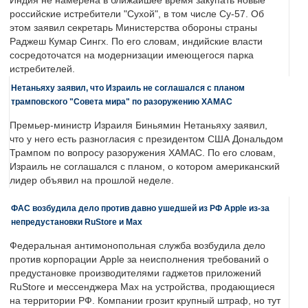
Индия не намерена в ближайшее время закупать новые
российские истребители "Сухой", в том числе Су-57. Об
этом заявил секретарь Министерства обороны страны
Раджеш Кумар Сингх. По его словам, индийские власти
сосредоточатся на модернизации имеющегося парка
истребителей.
Нетаньяху заявил, что Израиль не соглашался с планом
трамповского "Совета мира" по разоружению ХАМАС
Премьер-министр Израиля Биньямин Нетаньяху заявил,
что у него есть разногласия с президентом США Дональдом
Трампом по вопросу разоружения ХАМАС. По его словам,
Израиль не соглашался с планом, о котором американский
лидер объявил на прошлой неделе.
ФАС возбудила дело против давно ушедшей из РФ Apple из-за
непредустановки RuStore и Max
Федеральная антимонопольная служба возбудила дело
против корпорации Apple за неисполнения требований о
предустановке производителями гаджетов приложений
RuStore и мессенджера Max на устройства, продающиеся
на территории РФ. Компании грозит крупный штраф, но тут