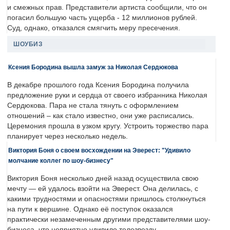
и смежных прав. Представители артиста сообщили, что он
погасил большую часть ущерба - 12 миллионов рублей.
Суд, однако, отказался смягчить меру пресечения.
ШОУБИЗ
Ксения Бородина вышла замуж за Николая Сердюкова
В декабре прошлого года Ксения Бородина получила
предложение руки и сердца от своего избранника Николая
Сердюкова. Пара не стала тянуть с оформлением
отношений – как стало известно, они уже расписались.
Церемония прошла в узком кругу. Устроить торжество пара
планирует через несколько недель.
Виктория Боня о своем восхождении на Эверест: "Удивило
молчание коллег по шоу-бизнесу"
Виктория Боня несколько дней назад осуществила свою
мечту — ей удалось взойти на Эверест. Она делилась, с
какими трудностями и опасностями пришлось столкнуться
на пути к вершине. Однако её поступок оказался
практически незамеченным другими представителями шоу-
бизнеса, что неприятно удивило телезвезду.