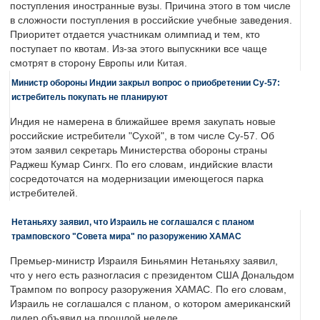
поступления иностранные вузы. Причина этого в том числе
в сложности поступления в российские учебные заведения.
Приоритет отдается участникам олимпиад и тем, кто
поступает по квотам. Из-за этого выпускники все чаще
смотрят в сторону Европы или Китая.
Министр обороны Индии закрыл вопрос о приобретении Су-57:
истребитель покупать не планируют
Индия не намерена в ближайшее время закупать новые
российские истребители "Сухой", в том числе Су-57. Об
этом заявил секретарь Министерства обороны страны
Раджеш Кумар Сингх. По его словам, индийские власти
сосредоточатся на модернизации имеющегося парка
истребителей.
Нетаньяху заявил, что Израиль не соглашался с планом
трамповского "Совета мира" по разоружению ХАМАС
Премьер-министр Израиля Биньямин Нетаньяху заявил,
что у него есть разногласия с президентом США Дональдом
Трампом по вопросу разоружения ХАМАС. По его словам,
Израиль не соглашался с планом, о котором американский
лидер объявил на прошлой неделе.