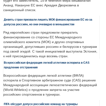
будет его заместитель, 15-й чемпион мира Вишванатан
Ананд. Накануне ЕС внес Аркадия Дворковича в
санкционный список.
Девять стран призвали лишить МОК финансирования ЕС из-за
допуска россиян, но они очевидно в меньшинстве
Ряд европейских стран предложили прекратить
финансирование со стороны ЕС Международного
олимпийского комитета (МОК) и других спортивных
организаций, допустивших россиян и белорусов к турнирам
под своей эгидой. С такой инициативой выступила Эстония,
к ней присоединились еще восемь стран.
Всероссийская федерация легкой атлетики оспорила в CAS
продление отстранения
Всероссийская федерация легкой атлетики (ВФЛА)
оспорила в Спортивном арбитражном суде (CAS) решение
Международной ассоциации легкоатлетических федераций
(World Athletics) о продлении запрета на участие
российских спортсменов в турнирах.
FIFA обсудит допуск российских команд на турниры