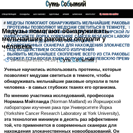
СПЕЦОПЕРАЦИЯ
СКАНДАЛЫ
ШОУ-БИЗНЕС
ЗДОРОВЬЕ
АРМИЯ
ШПИОНАЖ
НЕКРОЛОГ
ПОИСК ПО САЙТУ
#
МЕДУЗЫ ПОМОГАЮТ ОБНАРУЖИВАТЬ МЕЛЬЧАЙШИЕ РАКОВЫЕ
,
ПРОТЕИНЫ ПОЗВОЛЯЮТ МЕДУЗАМ СВЕТИТЬСЯ В ТЕМНОТЕ
,
В
Медузы помогают обнаруживать
,
НОРМАН МЭЙТЛАНД NORMAN MAITLAND ИЗ ЙОРКШИРСКОЙ ЛАБ
УНИВЕРСИТЕТЕ ЙОРКА YORKSHIRE CANCER RESEARCH LABORATO
мельчайшие раковые опухоли у
,
ТЕХНОЛОГИЯ В ДЕСЯТЬ РАЗ ЭФФЕКТИВНЕЕ
человека
,
В СОВРЕМЕННЫХ СКАНЕРАХ ДЛЯ НАХОЖДЕНИЯ ЗЛОКАЧЕСТВ
,
ПОД ВОЗДЕЙСТВИЕМ ОСОБОГО ИЗЛУЧЕНИЯ
,
ВЫЯВИТЬ МЕЛЬЧАЙШЕЕ СКОПЛЕНИЕ ВСЕГО ИЗ СТА РАКОВЫХ 
,
РОДЖЕР ТСЕН ROGER TSIEN ПОЛУЧИЛ НОБЕЛЕВСКУЮ ПРЕМИ
[
С
уть
С
о
б
ытий
]
18 ноября 2010, 04:28
Ученые научились использовать протеины, которые
позволяют медузам светиться в темноте, чтобы
обнаруживать мельчайшие раковые опухоли в теле
человека - в самых глубоких тканях его организма.
По мнению участника исследований, профессора
Нормана Мэйтланда
(Norman Maitland) из Йоркширской
лаборатории изучения рака при Университете Йорка
(Yorkshire Cancer Research Laboratory at York University),
эта технология минимум в десять раз эффективнее
той, что применяется в современных сканерах для
нахождения злокачественных новообразований. Он