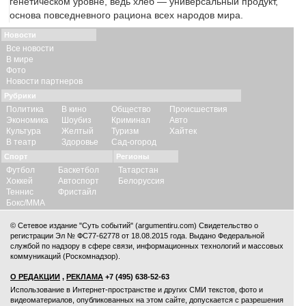
генетическом уровне, ведь хлеб — универсальный продукт,
основа повседневного рациона всех народов мира.
Новости
Все новости
В мире
Фото
Новости партнеров
Рубрики
Политика
В кино
Общество
Происшествия
Экономика
Шоубиз
Криминал
Авто
Культура
Желтый
Туризм
Хайтек
В театр
Здоровье
Сад-огород
Спорт
Регионы
Футбол
Баскетбол
Татарстан
Хоккей
Автоспорт
Белоруссия
Теннис
Фристайл
Бокс/ММА
© Сетевое издание "Суть событий" (argumentiru.com) Свидетельство о
регистрации Эл № ФС77-62778 от 18.08.2015 года. Выдано Федеральной
службой по надзору в сфере связи, информационных технологий и массовых
коммуникаций (Роскомнадзор).
О РЕДАКЦИИ
,
РЕКЛАМА
+7 (495) 638-52-63
Использование в Интернет-пространстве и других СМИ текстов, фото и
видеоматериалов, опубликованных на этом сайте, допускается с
разрешения