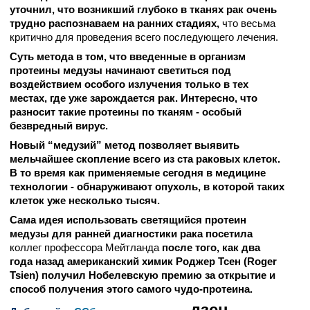
уточнил, что возникший глубоко в тканях рак очень
трудно распознаваем на ранних стадиях,
что весьма
критично для проведения всего последующего лечения.
Суть метода в том, что введенные в организм
протеины медузы начинают светиться под
воздействием особого излучения только в тех
местах, где уже зарождается рак. Интересно, что
разносит такие протеины по тканям - особый
безвредный вирус.
Новый “медузий” метод позволяет выявить
мельчайшее скопление всего из ста раковых клеток.
В то время как применяемые сегодня в медицине
технологии - обнаруживают опухоль, в которой таких
клеток уже несколько тысяч.
Сама идея использовать светящийся протеин
медузы для ранней диагностики рака посетила
коллег профессора Мейтланда
после того, как два
года назад американский химик Роджер Тсен (Roger
Tsien) получил Нобелевскую премию за открытие и
способ получения этого самого чудо-протеина.
дзен