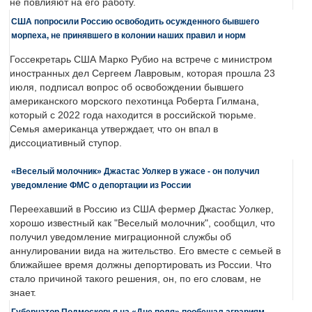
не повлияют на его работу.
США попросили Россию освободить осужденного бывшего
морпеха, не принявшего в колонии наших правил и норм
Госсекретарь США Марко Рубио на встрече с министром
иностранных дел Сергеем Лавровым, которая прошла 23
июля, подписал вопрос об освобождении бывшего
американского морского пехотинца Роберта Гилмана,
который с 2022 года находится в российской тюрьме.
Семья американца утверждает, что он впал в
диссоциативный ступор.
«Веселый молочник» Джастас Уолкер в ужасе - он получил
уведомление ФМС о депортации из России
Переехавший в Россию из США фермер Джастас Уолкер,
хорошо известный как "Веселый молочник", сообщил, что
получил уведомление миграционной службы об
аннулировании вида на жительство. Его вместе с семьей в
ближайшее время должны депортировать из России. Что
стало причиной такого решения, он, по его словам, не
знает.
Губернатор Подмосковья на «Дне поля» пообещал аграриям