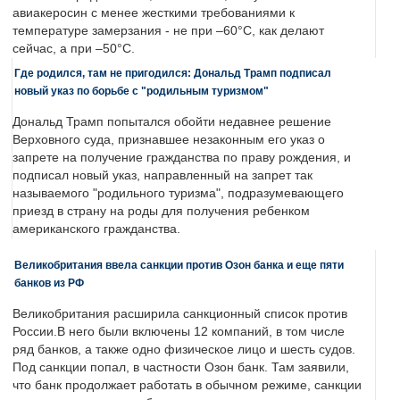
авиакеросин с менее жесткими требованиями к
температуре замерзания - не при –60°C, как делают
сейчас, а при –50°C.
Где родился, там не пригодился: Дональд Трамп подписал
новый указ по борьбе с "родильным туризмом"
Дональд Трамп попытался обойти недавнее решение
Верховного суда, признавшее незаконным его указ о
запрете на получение гражданства по праву рождения, и
подписал новый указ, направленный на запрет так
называемого "родильного туризма", подразумевающего
приезд в страну на роды для получения ребенком
американского гражданства.
Великобритания ввела санкции против Озон банка и еще пяти
банков из РФ
Великобритания расширила санкционный список против
России.В него были включены 12 компаний, в том числе
ряд банков, а также одно физическое лицо и шесть судов.
Под санкции попал, в частности Озон банк. Там заявили,
что банк продолжает работать в обычном режиме, санкции