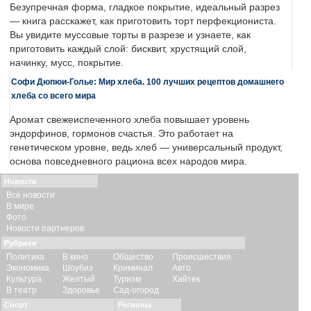
Безупречная форма, гладкое покрытие, идеальный разрез
— книга расскажет, как приготовить торт перфекциониста.
Вы увидите муссовые торты в разрезе и узнаете, как
приготовить каждый слой: бисквит, хрустящий слой,
начинку, мусс, покрытие.
Софи Дюпюи-Голье: Мир хлеба. 100 лучших рецептов домашнего
хлеба со всего мира
Аромат свежеиспеченного хлеба повышает уровень
эндорфинов, гормонов счастья. Это работает на
генетическом уровне, ведь хлеб — универсальный продукт,
основа повседневного рациона всех народов мира.
Новости
Все новости
В мире
Фото
Новости партнеров
Рубрики
Политика
В кино
Общество
Происшествия
Экономика
Шоубиз
Криминал
Авто
Культура
Желтый
Туризм
Хайтек
В театр
Здоровье
Сад-огород
Спорт
Регионы