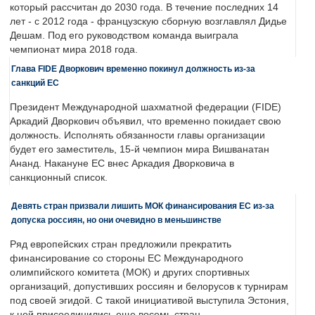
который рассчитан до 2030 года. В течение последних 14
лет - с 2012 года - французскую сборную возглавлял Дидье
Дешам. Под его руководством команда выиграла
чемпионат мира 2018 года.
Глава FIDE Дворкович временно покинул должность из-за
санкций ЕС
Президент Международной шахматной федерации (FIDE)
Аркадий Дворкович объявил, что временно покидает свою
должность. Исполнять обязанности главы организации
будет его заместитель, 15-й чемпион мира Вишванатан
Ананд. Накануне ЕС внес Аркадия Дворковича в
санкционный список.
Девять стран призвали лишить МОК финансирования ЕС из-за
допуска россиян, но они очевидно в меньшинстве
Ряд европейских стран предложили прекратить
финансирование со стороны ЕС Международного
олимпийского комитета (МОК) и других спортивных
организаций, допустивших россиян и белорусов к турнирам
под своей эгидой. С такой инициативой выступила Эстония,
к ней присоединились еще восемь стран.