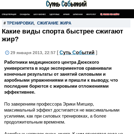
СПЕЦОПЕРАЦИЯ
СКАНДАЛЫ
ШОУ-БИЗНЕС
ЗДОРОВЬЕ
АРМИЯ
ШПИОНАЖ
НЕКРОЛОГ
ПОИСК ПО САЙТУ
#
ТРЕНИРОВКИ
,
СЖИГАНИЕ ЖИРА
Какие виды спорта быстрее сжигают
жир?
[
С
уть
С
о
б
ытий
]
29 января 2013, 22:57
Работники медицинского центра Дюкского
университета в ходе экспериментов сравнивали
конечные результаты от занятий силовыми и
аэробными упражнениями и пришли к выводу, что
последние борются с жировыми отложениями
эффективнее.
По заверениям профессора Эрики Мигшер,
максимальный эффект достигается не максимальными
усилиями, как при силовых тренировках, а более
продолжительным временем.
Аэробных нагрузок очень много. К ним относятся езда на