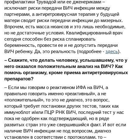
профилактики Трувадой или ее дженериками –
исключает риски передачи ВИЧ инфекции между
партнерами, а антиретровирусная терапия у будущей
матери сводит риски передачи инфекции до мизерных.
Впрочем, есть масса нюансов и это лишь необходимые,
но не достаточные условия. Квалифицированный врач
сегодня способен без риска спланировать
беременность, провести ее и не допустить передачи
ВИЧ ребенку. Да, это реальность (подробнее -
здесь
).
– Скажите, что делать человеку, услышавшему, что у
него оказался положительным анализ на ВИЧ? Как
помочь организму, кроме приема антиретровирусных
препаратов?
– Если мы говорим о реактивном ИФА на ВИЧ, а
правильно говорить именно «реактивный», а не
«положительный», то это не диагноз, это вопрос,
который требует постановки других тестов, таких как
иммуноблот и/или ПЦР РНК ВИЧ, последний тест у нас
пока не одобрен как подтверждающий, но в ряде
развитых стран это уже свершившийся факт. И вот если
наличие ВИЧ инфекции не под вопросом, диагноз
установлен в соответствии с протоколами, то –