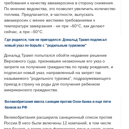
требования к качеству авиакеросина в сторону снижения.
По мнению ведомства, это позволит увеличить количество
топлива. Предлагается, в частности, выпускать
авиакеросин с менее жесткими требованиями к
температуре замерзания - не при –60°C, как делают
сейчас, а при –50°C.
Где родился, там не пригодился: Дональд Трамп подписал
новый указ по борьбе с "родильным туризмом"
Дональд Трамп попытался обойти недавнее решение
Верховного суда, признавшее незаконным его указ о
запрете на получение гражданства по праву рождения, и
подписал новый указ, направленный на запрет так
называемого "родильного туризма", подразумевающего
приезд в страну на роды для получения ребенком
американского гражданства.
Великобритания ввела санкции против Озон банка и еще пяти
банков из РФ
Великобритания расширила санкционный список против
России.В него были включены 12 компаний, в том числе
ряд банков, а также одно физическое лицо и шесть судов.