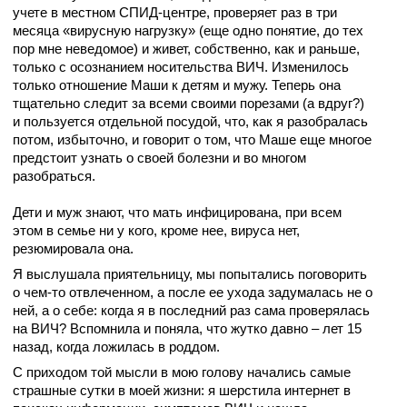
учете в местном СПИД-центре, проверяет раз в три
месяца «вирусную нагрузку» (еще одно понятие, до тех
пор мне неведомое) и живет, собственно, как и раньше,
только с осознанием носительства ВИЧ. Изменилось
только отношение Маши к детям и мужу. Теперь она
тщательно следит за всеми своими порезами (а вдруг?)
и пользуется отдельной посудой, что,
как я разобралась
потом, избыточно, и говорит о том, что Маше еще многое
предстоит узнать о своей болезни и во многом
разобраться.
Дети и муж знают, что мать инфицирована, при всем
этом в семье ни у кого, кроме нее, вируса нет,
резюмировала она.
Я выслушала приятельницу, мы попытались поговорить
о чем-то отвлеченном, а после ее ухода задумалась не о
ней, а о себе: когда я в последний раз сама проверялась
на ВИЧ? Вспомнила и поняла, что жутко давно – лет 15
назад, когда ложилась в роддом.
С приходом той мысли в мою голову начались самые
страшные сутки в моей жизни: я шерстила интернет в