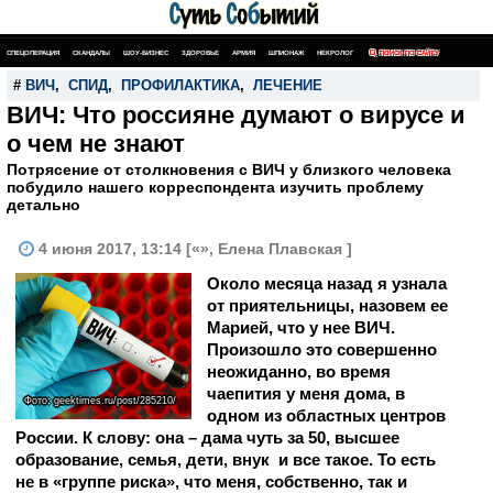
СПЕЦОПЕРАЦИЯ
СКАНДАЛЫ
ШОУ-БИЗНЕС
ЗДОРОВЬЕ
АРМИЯ
ШПИОНАЖ
НЕКРОЛОГ
ПОИСК ПО САЙТУ
#
ВИЧ
,
СПИД
,
ПРОФИЛАКТИКА
,
ЛЕЧЕНИЕ
ВИЧ: Что россияне думают о вирусе и
о чем не знают
Потрясение от столкновения с ВИЧ у близкого человека
побудило нашего корреспондента изучить проблему
детально
4 июня 2017, 13:14 [«», Елена Плавская ]
Около месяца назад я узнала
от приятельницы, назовем ее
Марией, что у нее ВИЧ.
Произошло это совершенно
неожиданно, во время
чаепития у меня дома, в
Фото: geektimes.ru/post/285210/
одном из областных центров
России. К слову: она – дама чуть за 50, высшее
образование, семья, дети, внук и все такое. То есть
не в «группе риска», что меня, собственно, так и