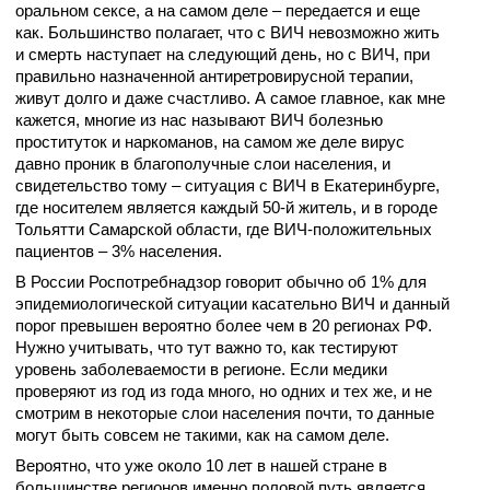
оральном сексе, а на самом деле – передается и еще
как. Большинство полагает, что с ВИЧ невозможно жить
и смерть наступает на следующий день, но с ВИЧ, при
правильно назначенной антиретровирусной терапии,
живут долго и даже счастливо. А самое главное, как мне
кажется, многие из нас называют ВИЧ болезнью
проституток и наркоманов, на самом же деле вирус
давно проник в благополучные слои населения, и
свидетельство тому – ситуация с ВИЧ в Екатеринбурге,
где носителем является каждый 50-й житель, и в
городе
Тольятти Самарской области, где ВИЧ-положительных
пациентов – 3% населения.
В России Роспотребнадзор говорит обычно об 1% для
эпидемиологической ситуации касательно ВИЧ и данный
порог превышен вероятно более чем в 20 регионах РФ.
Нужно учитывать, что тут важно то, как тестируют
уровень заболеваемости в регионе. Если медики
проверяют из год из года много, но одних и тех же, и не
смотрим в некоторые слои населения почти, то данные
могут быть совсем не такими, как на самом деле.
Вероятно, что уже около 10 лет в нашей стране в
большинстве регионов именно половой путь является