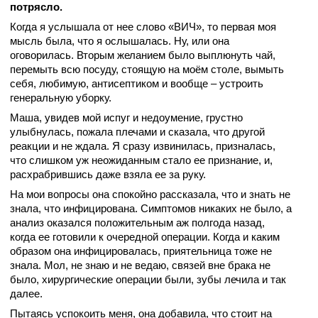
потрясло.
Когда я услышала от нее слово «ВИЧ», то первая моя
мысль была, что я ослышалась. Ну, или она
оговорилась. Вторым желанием было выплюнуть чай,
перемыть всю посуду, стоящую на моём столе, вымыть
себя, любимую, антисептиком и вообще – устроить
генеральную уборку.
Маша, увидев мой испуг и недоумение, грустно
улыбнулась, пожала плечами и сказала, что другой
реакции и не ждала. Я сразу извинилась, призналась,
что слишком уж неожиданным стало ее признание, и,
расхрабрившись даже взяла ее за руку.
На мои вопросы она спокойно рассказала, что и знать не
знала, что инфицирована. Симптомов никаких не было, а
анализ оказался положительным аж полгода назад,
когда ее готовили к очередной операции. Когда и каким
образом она инфицировалась, приятельница тоже не
знала. Мол, не знаю и не ведаю, связей вне брака не
было, хирургические операции были, зубы лечила и так
далее.
Пытаясь успокоить меня, она добавила, что стоит на