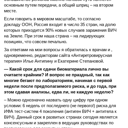
основным путем передачи, а общий шприц – на втором
месте.
Если говорить в мировом масштабе, то согласно
докладу ООН, Россия входит в число 35 стран, на долю
которых приходится 90% новых случаев заражения ВИЧ
на Земле. При этом наша страна – на лидирующих
позициях, что совсем печально.
За ответами на мои вопросы я обратилась к врачам и ,
одновременно, редакторам сайта «Антиретровирусная
терапия»
Илье Антипину и Екатерине Степановой.
— Какой срок для сдачи биоматериала лично вы
считаете крайним? И вопрос не праздный, так как
многие бегают по лабораториям, начиная с первой
недели после предполагаемого риска, и до года, при
этом сдавая анализы, едва ли, не каждую неделю?
– Можно однозначно назвать одну цифру при одном
условии: 6 недель от последнего (не первого!) риска для
ИФА тест-систем 4 поколения (антиген ВИЧ + антитела к
ВИЧ). Данный срок в развитых странах сегодня является
консенсусным и закреплен в ведущих руководствах по