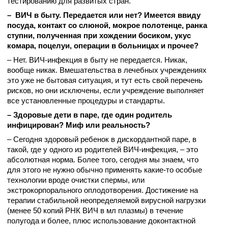
тестированию для развитых стран.
– ВИЧ в быту. Передается или нет? Имеется ввиду
посуда, контакт со слюной, мокрое полотенце, ранка
ступни, полученная при хождении босиком, укус
комара, поцелуи, операции в больницах и прочее?
– Нет. ВИЧ-инфекция в быту не передается. Никак,
вообще никак. Вмешательства в лечебных учреждениях
это уже не бытовая ситуация, и тут есть свой перечень
рисков, но они исключены, если учреждение выполняет
все установленные процедуры и стандарты.
– Здоровые дети в паре, где один родитель
инфицирован? Миф или реальность?
– Сегодня здоровый ребенок в дискордантной паре, в
такой, где у одного из родителей ВИЧ-инфекция, – это
абсолютная норма. Более того, сегодня мы знаем, что
для этого не нужно обычно применять какие-то особые
технологии вроде очистки спермы, или
экстрокорпорального оплодотворения. Достижение на
терапии стабильной неопределяемой вирусной нагрузки
(менее 50 копий РНК ВИЧ в мл плазмы) в течение
полугода и более, плюс использование доконтактной