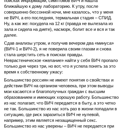
поисках информации, симптомов ВИЧ и нашла
ближайшую к дому лабораторию. К утру, после
совершенно бессонной ночи, мне казалось, что у меня
не ВИЧ, а его последняя, термальная стадия – СПИД.
Ну, а как же: похудела на 12 кг (правда не вылезала из
зала и сидела на диете), насморк, болит все и вся и так
далее.
Сдав анализы утром, и получив вечером два «минуса»
(ВИЧ-1 и ВИЧ-2), я не поверила своим глазам и снова
стала шерстить сеть в поисках правды.
Неврастеническое «желание» найти у себя ВИЧ пропало
только дня через три, но вот, что я успела понять за это
время к собственному ужасу:
Большинство россиян не имеют понятия о свойствах и
действии ВИЧ на организм человека, при этом выводы
мои касаются и благополучных граждан с высшим
образованием и имеющих хорошую работу. Большинство
из нас полагает, что ВИЧ передается в быту, а это четко
не так. Большинство из нас хоть раз в жизни попадали в
ситуацию, где риск заразиться ВИЧ не нулевой,
например, этим является незащищенный секс.
Большинство из нас уверены – ВИЧ не передается при