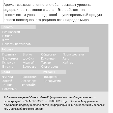
Аромат свежеиспеченного хлеба повышает уровень
эндорфинов, гормонов счастья. Это работает на
генетическом уровне, ведь хлеб — универсальный продукт,
основа повседневного рациона всех народов мира.
Новости
Все новости
В мире
Фото
Новости партнеров
Рубрики
Политика
В кино
Общество
Происшествия
Экономика
Шоубиз
Криминал
Авто
Культура
Желтый
Туризм
Хайтек
В театр
Здоровье
Сад-огород
Спорт
Регионы
Футбол
Баскетбол
Татарстан
Хоккей
Автоспорт
Белоруссия
Теннис
Фристайл
Бокс/ММА
© Сетевое издание "Суть событий" (argumentiru.com) Свидетельство о
регистрации Эл № ФС77-62778 от 18.08.2015 года. Выдано Федеральной
службой по надзору в сфере связи, информационных технологий и массовых
коммуникаций (Роскомнадзор).