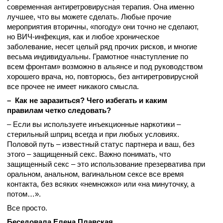
современная антиретровирусная терапия. Она именно
лучшее, что вы можете сделать. Любые прочие
мероприятия вторичны, «погоду» они точно не сделают,
но ВИЧ-инфекция, как и любое хроническое
заболевание, несет целый ряд прочих рисков, и многие
весьма индивидуальны. Грамотное «наступление по
всем фронтам» возможно в альянсе и под руководством
хорошего врача, но, повторюсь, без антиретровирусной
все прочее не имеет никакого смысла.
– Как не заразиться? Чего избегать и каким
правилам четко следовать?
– Если вы используете инъекционные наркотики –
стерильный шприц всегда и при любых условиях.
Половой путь – известный статус партнера и ваш, без
этого – защищенный секс. Важно понимать, что
защищенный секс – это использование презерватива при
оральном, анальном, вагинальном сексе все время
контакта, без всяких «немножко» или «на минуточку, а
потом…».
Все просто.
Беседовала Елена Плавская