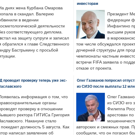
инвесторам
На днях жена Курбана Омарова
попала в скандал. Валерию
Президент М
обвинили в ведении
федерации фу
косметологической деятельности
Инфантино пр
без соответствующего диплома.
высшим руков
стал на защиту супруги и записал
в марокканско
м обратился к главе Следственного
том числе обсуждался проек
андру Бастрыкину с просьбой
дочерней структуры для про
итуации.
чемпионаты частным инвесто
встречи FIFA заявила о под
отказе от проекта.
 проводит проверку теперь уже экс-
Олег Газманов попросил отпуст
Заславского
из СИЗО после выплаты 12 млн
Появилась информация о том, что
Олег Газмано
правоохранительные органы
из СИЗО его 
проводят проверку в отношении
Филиппа Росс
бывшего ректора ГИТИСа Григория
арестован по
Заславского. Накануне стало
мошенничеств
н покидает должность 5 августа. Как
авторских и смежных прав. П
ктор написал заявление об
сообщили, что он погасил бо