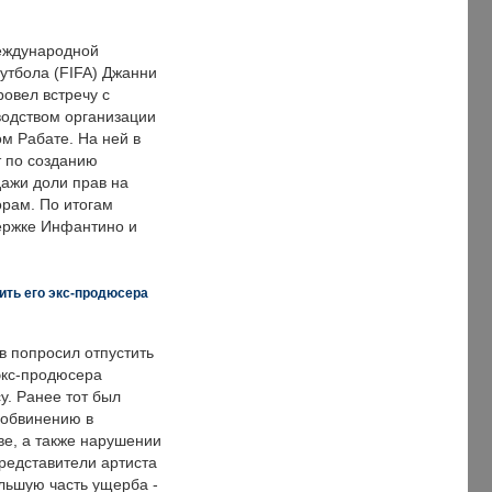
еждународной
тбола (FIFA) Джанни
овел встречу с
одством организации
м Рабате. На ней в
т по созданию
дажи доли прав на
рам. По итогам
держке Инфантино и
ить его экс-продюсера
в попросил отпустить
экс-продюсера
у. Ранее тот был
 обвинению в
е, а также нарушении
редставители артиста
льшую часть ущерба -