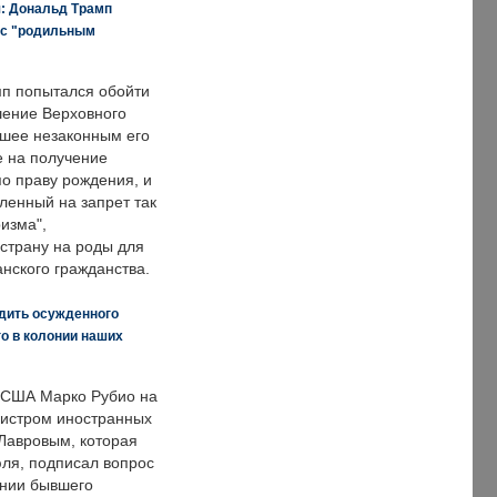
я: Дональд Трамп
 с "родильным
п попытался обойти
ение Верховного
вшее незаконным его
е на получение
по праву рождения, и
ленный на запрет так
изма",
страну на роды для
нского гражданства.
дить осужденного
о в колонии наших
 США Марко Рубио на
нистром иностранных
Лавровым, которая
ля, подписал вопрос
нии бывшего