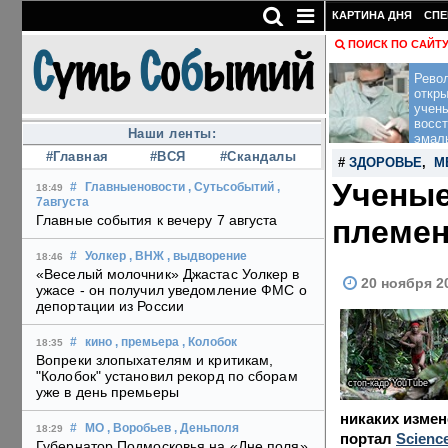
КАРТИНА ДНЯ
СПЕ
ПОИСК ПО САЙТ
Рево
откры
учен
восс
Наши ленты:
эмал
#Главная
#ВСЯ
#Скандалы
#
ЗДОРОВЬЕ
,
М
Ученые
#
Главныеновости
, Сутьсобытий
,
18:49
7августа
Главные события к вечеру 7 августа
племен
#
Уолкер
, ВНЖ
, выдворение
18:46
«Веселый молочник» Джастас Уолкер в
20 ноября 2
ужасе - он получил уведомление ФМС о
депортации из России
#
кино
, премьера
, Колобок
18:35
Вопреки злопыхателям и критикам,
"Колобок" установил рекорд по сборам
стоп-кадр YouTube
уже в день премьеры
никаких измен
#
МО
, Воробьев
, Деньполя
18:29
портал
Science
Губернатор Подмосковья на «Дне поля»