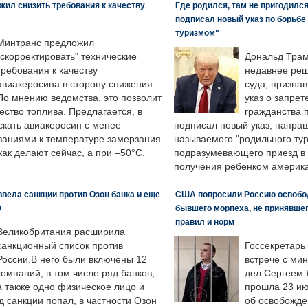
ил снизить требования к качеству
Где родился, там не пригодилс
подписал новый указ по борьбе
туризмом"
Минтранс предложил
"скорректировать" технические
Дональд Трам
требования к качеству
недавнее реш
авиакеросина в сторону снижения.
суда, призна
По мнению ведомства, это позволит
указ о запрет
ество топлива. Предлагается, в
гражданства 
скать авиакеросин с менее
подписал новый указ, направ
ваниями к температуре замерзания
называемого "родильного тур
 как делают сейчас, а при –50°C.
подразумевающего приезд в 
получения ребенком америка
вела санкции против Озон банка и еще
США попросили Россию освобо
Ф
бывшего морпеха, не принявшег
правил и норм
Великобритания расширила
санкционный список против
Госсекретарь
России.В него были включены 12
встрече с ми
компаний, в том числе ряд банков,
дел Сергеем 
а также одно физическое лицо и
прошла 23 ию
д санкции попал, в частности Озон
об освобожде