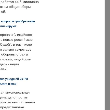
заработал 44,8 миллиона
и этом общие сборы
лей.
 вопрос о приобретении
е планируют
ерена в ближайшее
ть новые российские
Сухой", в том числе
м заявил секретарь
 обороны страны
 словам, индийские
одернизации
елей.
вно ушедшей из РФ
Store и Max
 антимонопольная
дила дело против
pple за неисполнения
 предустановке