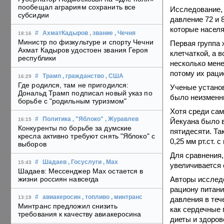
пообещал аграриям сохранить все
Исследование,
субсидии
давление 72 и 
которые населя
#
АхматКадыров
, звание
, Чечня
18:16
Министр по физкультуре и спорту Чечни
Первая группа 
Ахмат Кадыров удостоен звания Героя
клетчаткой, а 
республики
несколько мене
потому их раци
#
Трамп
, гражданство
, США
16:29
Где родился, там не пригодился:
Ученые установ
Дональд Трамп подписал новый указ по
было неизменны
борьбе с "родильным туризмом"
Хотя среди са
#
Политика
, "Яблоко"
, Журавлев
16:15
Йекуана было в 
Конкуренты по борьбе за думские
пятидесяти. Та
кресла активно требуют снять "Яблоко" с
0,25 мм рт.ст. 
выборов
Для сравнения,
#
Шадаев
, Госуслуги
, Max
15:43
увеличивается о
Шадаев: Мессенджер Max остается в
Авторы исследо
жизни россиян навсегда
рациону питани
#
авиакеросин
, топливо
, минтранс
13:19
давления в теч
Минтранс предложил снизить
как сердечные 
требования к качеству авиакеросина
диеты и здоров