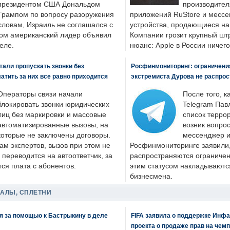
президентом США Дональдом
производител
Трампом по вопросу разоружения
приложений RuStore и месс
словам, Израиль не соглашался с
устройства, продающиеся на
ром американский лидер объявил
Компании грозит крупный штр
еле.
нюанс: Apple в России ничего
али пропускать звонки без
Росфинмониторинг: ограничения
латить за них все равно приходится
экстремиста Дурова не распрос
Операторы связи начали
После того, к
блокировать звонки юридических
Telegram Пав
лиц без маркировки и массовые
список террор
автоматизированные вызовы, на
возник вопрос
которые не заключены договоры.
мессенджер и
ам экспертов, вызов при этом не
Росфинмониторинге заявили, 
 переводится на автоответчик, за
распространяются ограничени
ся плата с абонентов.
этим статусом накладываютс
бизнесмена.
ДАЛЫ, СПЛЕТНИ
я за помощью к Бастрыкину в деле
FIFA заявила о поддержке Инфа
проекта о продаже прав на чем