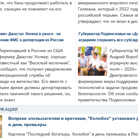
ли, что банк продолжает работать в
американского морского пех
, санкции не повлияют на его
Гилмана, который с 2022 год
российской тюрьме. Семья 
утверждает, что он впал в ди
к» Джастас Уолкер в ужасе - он
Губернатор Подмосковья на «Д
ение ФМС о депортации из России
аграриям сохранить все субсид
Переехавший в Россию из США
Губернатор М
фермер Джастас Уолкер, хорошо
Андрей Вороб
известный как "Веселый молочник",
аграрную выс
сообщил, что получил уведомление
поля – 2026»
миграционной службы об
Дмитровского 
ида на жительство. Его вместе с
фермерами меры поддержки
йшее время должны депортировать
технологий и задачи продов
стало причиной такого решения, он,
безопасности. Об этом сооб
е знает.
правительства Подмосковья.
ИКАЦИИ
Вопреки злопыхателям и критикам, "Колобок" установил 
в день премьеры
Картина "Последний богатырь. Колобок" в день премьеры в Ро