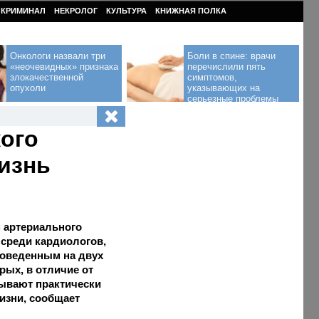
КРИМИНАЛ
НЕКРОЛОГ
КУЛЬТУРА
КНИЖНАЯ ПОЛКА
Онкологи назвали три
Боли в спине: врачи
«неочевидных» признака
перечислили пять
злокачественной
симптомов,
опухоли
указывающих на
серьезные проблемы
кого
изнь
 артериального
среди кардиологов,
роведенным на двух
ых, в отличие от
тывают практически
изни, сообщает