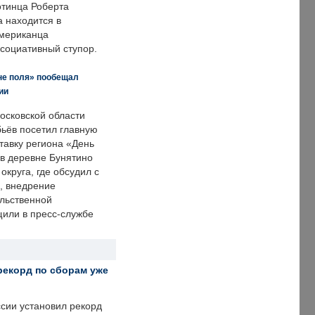
отинца Роберта
а находится в
американца
ссоциативный ступор.
не поля» пообещал
ии
осковской области
ьёв посетил главную
тавку региона «День
 в деревне Бунятино
округа, где обсудил с
, внедрение
ольственной
щили в пресс-службе
рекорд по сборам уже
ссии установил рекорд