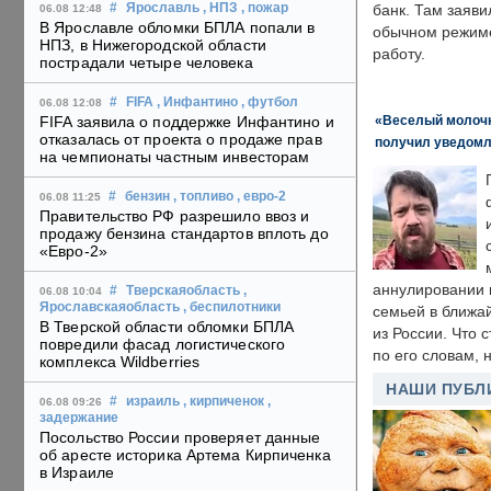
#
Ярославль
, НПЗ
, пожар
банк. Там заяви
06.08 12:48
В Ярославле обломки БПЛА попали в
обычном режиме
НПЗ, в Нижегородской области
работу.
пострадали четыре человека
#
FIFA
, Инфантино
, футбол
06.08 12:08
«Веселый молочни
FIFA заявила о поддержке Инфантино и
отказалась от проекта о продаже прав
получил уведомл
на чемпионаты частным инвесторам
#
бензин
, топливо
, евро-2
06.08 11:25
Правительство РФ разрешило ввоз и
продажу бензина стандартов вплоть до
«Евро-2»
аннулировании в
#
Тверскаяобласть
,
06.08 10:04
Ярославскаяобласть
, беспилотники
семьей в ближа
В Тверской области обломки БПЛА
из России. Что 
повредили фасад логистического
по его словам, н
комплекса Wildberries
НАШИ ПУБЛ
#
израиль
, кирпиченок
,
06.08 09:26
задержание
Посольство России проверяет данные
об аресте историка Артема Кирпиченка
в Израиле