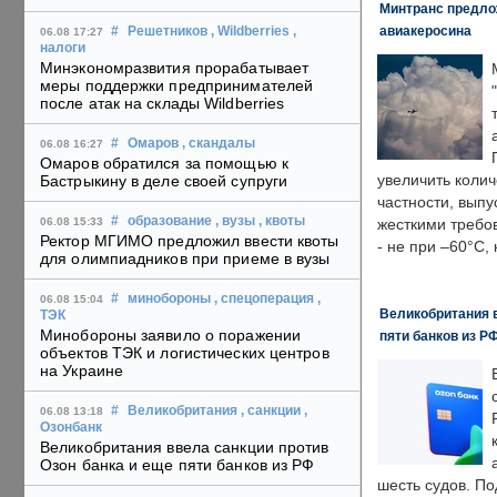
Минтранс предлож
авиакеросина
#
Решетников
, Wildberries
,
06.08 17:27
налоги
Минэкономразвития прорабатывает
меры поддержки предпринимателей
после атак на склады Wildberries
#
Омаров
, скандалы
06.08 16:27
Омаров обратился за помощью к
увеличить колич
Бастрыкину в деле своей супруги
частности, выпу
#
образование
, вузы
, квоты
06.08 15:33
жесткими требо
Ректор МГИМО предложил ввести квоты
- не при –60°C,
для олимпиадников при приеме в вузы
#
минобороны
, спецоперация
,
06.08 15:04
Великобритания в
ТЭК
Минобороны заявило о поражении
пяти банков из Р
объектов ТЭК и логистических центров
на Украине
#
Великобритания
, санкции
,
06.08 13:18
Озонбанк
Великобритания ввела санкции против
Озон банка и еще пяти банков из РФ
шесть судов. По