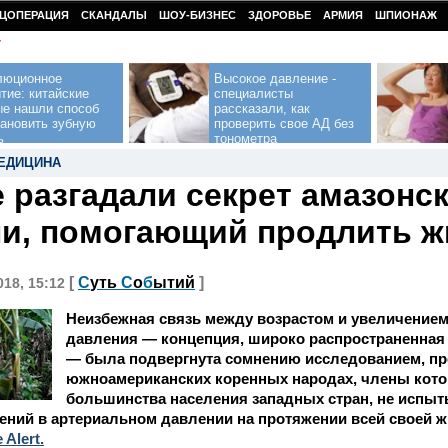
ЦОПЕРАЦИЯ
СКАНДАЛЫ
ШОУ-БИЗНЕС
ЗДОРОВЬЕ
АРМИЯ
ШПИОНАЖ
У
люционное
Высокое давление -
тие: китайские
специалисты
ые нашли способ
рассказали, как
тановить зубную
проверить свое АД без
ь
тонометра
ЕДИЦИНА
 разгадали секрет амазонс
и, помогающий продлить ж
[
С
уть
С
о
б
ытий
]
018, 15:12
Неизбежная связь между возрастом и увеличением
давления — концепция, широко распространенная 
— была подвергнута сомнению исследованием, п
южноамериканских коренных народах, члены котор
большинства населения западных стран, не испы
ений в артериальном давлении на протяжении всей своей ж
 Alert.