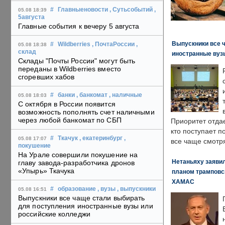
#
Главныеновости
, Сутьсобытий
,
05.08 18:39
5августа
Главные события к вечеру 5 августа
Выпускники все 
#
Wildberries
, ПочтаРоссии
,
05.08 18:38
склад
иностранные вуз
Склады "Почты России" могут быть
переданы в Wildberries вместо
сгоревших хабов
#
банки
, банкомат
, наличные
05.08 18:03
С октября в России появится
возможность пополнять счет наличными
через любой банкомат по СБП
Приоритет отда
кто поступает п
#
Ткачук
, екатеринбург
,
05.08 17:07
все чаще смотря
покушение
На Урале совершили покушение на
Нетаньяху заявил
главу завода-разработчика дронов
«Упырь» Ткачука
планом трамповс
ХАМАС
#
образование
, вузы
, выпускники
05.08 16:51
Выпускники все чаще стали выбирать
для поступления иностранные вузы или
российские колледжи