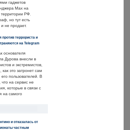
ями гаджетов
енджера Max на
 территории РФ.
аф, но тут есть
 и не продает.
 против террориста и
траняются на Telegram
ак основателя
ла Дурова внесли в
истов и экстремистов,
, как это затронет сам
 его пользователей. В
что на сервис не
я, которые в связи с
я на самого
нтино и отказалась от
пионаты частным