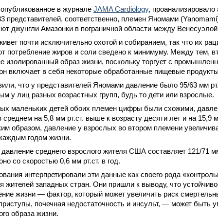
 опубликованное в журнале
JAMA Cardiology
, проанализировало
83 представителей, соответственно, племен Яномами (Yanomami)
ют джунгли Амазонки в пограничной области между Венесуэлой
живет почти исключительно охотой и собиранием, так что их рац
вот потребление жиров и соли сведено к минимуму. Между тем, в
е изолированный образ жизни, поскольку торгует с промышлен
он включает в себя некоторые обработанные пищевые продукты
или, что у представителей Яномами давление было 95/63 мм рт.с
м у лиц разных возрастных групп, будь то дети или взрослые.
мых маленьких детей обоих племен цифры были схожими, давле
среднем на 5,8 мм рт.ст. выше к возрасту десяти лет и на 15,9 м
ким образом, давление у взрослых во втором племени увеличив
с каждым годом жизни.
 давление среднего взрослого жителя США составляет 121/71 мм р
но со скоростью 0,6 мм рт.ст. в год.
вания интерпретировали эти данные как своего рода «контрол
я жителей западных стран. Они пришли к выводу, что устойчив
ение жизни — фактор, который может увеличить риск смертельн
приступы, почечная недостаточность и инсульт, — может быть
ого образа жизни.