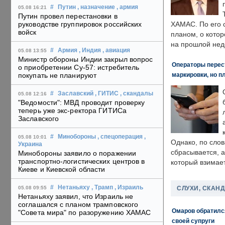
#
Путин
, назначение
, армия
05.08 16:21
Путин провел перестановки в
руководстве группировок российских
ХАМАС. По его 
войск
планом, о кото
на прошлой нед
#
Армия
, Индия
, авиация
05.08 13:55
Министр обороны Индии закрыл вопрос
Операторы перест
о приобретении Су-57: истребитель
маркировки, но п
покупать не планируют
#
Заславский
, ГИТИС
, скандалы
05.08 12:16
"Ведомости": МВД проводит проверку
теперь уже экс-ректора ГИТИСа
Заславского
#
Минобороны
, спецоперация
,
05.08 10:01
Однако, по слов
Украина
сбрасывается, а
Минобороны заявило о поражении
транспортно-логистических центров в
который взимает
Киеве и Киевской области
#
Нетаньяху
, Трамп
, Израиль
СЛУХИ, СКАН
05.08 09:55
Нетаньяху заявил, что Израиль не
соглашался с планом трамповского
Омаров обратилс
"Совета мира" по разоружению ХАМАС
своей супруги