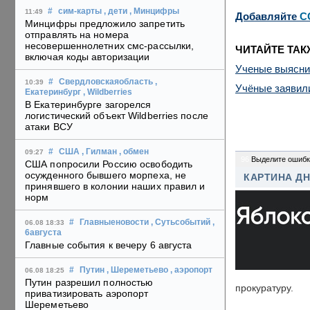
#
сим-карты
, дети
, Минцифры
11:49
Добавляйте
C
Минцифры предложило запретить
отправлять на номера
несовершеннолетних смс-рассылки,
ЧИТАЙТЕ ТАК
включая коды авторизации
Ученые выяснил
#
Свердловскаяобласть
,
10:39
Учёные заявили
Екатеринбург
, Wildberries
В Екатеринбурге загорелся
логистический объект Wildberries после
атаки ВСУ
#
США
, Гилман
, обмен
09:27
96
Выделите ошибк
США попросили Россию освободить
осужденного бывшего морпеха, не
КАРТИНА Д
принявшего в колонии наших правил и
норм
#
Главныеновости
, Сутьсобытий
,
06.08 18:33
6августа
Главные события к вечеру 6 августа
#
Путин
, Шереметьево
, аэропорт
06.08 18:25
Путин разрешил полностью
прокуратуру.
приватизировать аэропорт
Шереметьево