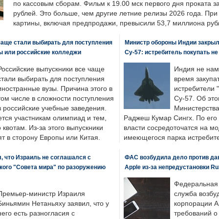
по кассовым сборам. Фильм к 19.00 мск первого дня проката 
рублей. Это больше, чем другие летние релизы 2026 года. Пр
картины, включая предпродажи, превысили 53,7 миллиона руб
чаще стали выбирать для поступления
Министр обороны Индии закрыл
ы или российские колледжи
Су-57: истребитель покупать н
Российские выпускники все чаще
Индия не нам
стали выбирать для поступления
время закупа
иностранные вузы. Причина этого в
истребители "
том числе в сложности поступления
Су-57. Об это
в российские учебные заведения.
Министерства
ется участникам олимпиад и тем,
Раджеш Кумар Сингх. По его
о квотам. Из-за этого выпускники
власти сосредоточатся на м
т в сторону Европы или Китая.
имеющегося парка истребит
, что Израиль не соглашался с
ФАС возбудила дело против да
кого "Совета мира" по разоружению
Apple из-за непредустановки Ru
Федеральная
Премьер-министр Израиля
служба возбу
Биньямин Нетаньяху заявил, что у
корпорации A
него есть разногласия с
требований о