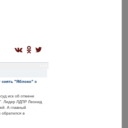
ta / ta
 снять "Яблоко" с
суд иск об отмене
о". Лидер ЛДПР Леонид
ей. А главный
и обратился в