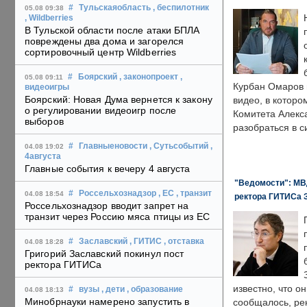
#
Тульскаяобласть
, беспилотник
05.08 09:38
, Wildberries
В Тульской области после атаки БПЛА
повреждены два дома и загорелся
сортировочный центр Wildberries
#
Боярский
, законопроект
,
05.08 09:11
Курбан Омаров в
видеоигры
Боярский: Новая Дума вернется к закону
видео, в которо
о регулировании видеоигр после
Комитета Алекс
выборов
разобраться в с
#
Главныеновости
, Сутьсобытий
,
04.08 19:02
4августа
Главные события к вечеру 4 августа
"Ведомости": МВД
#
Россельхознадзор
, ЕС
, транзит
04.08 18:54
ректора ГИТИСа 
Россельхознадзор вводит запрет на
транзит через Россию мяса птицы из ЕС
#
Заславский
, ГИТИС
, отставка
04.08 18:28
Григорий Заславский покинул пост
ректора ГИТИСа
известно, что о
#
вузы
, дети
, образование
04.08 18:13
Минобрнауки намерено запустить в
сообщалось, ре