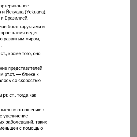
 артериальное
 и Йекуана (Yekuana),
 и Бразилией.
ион богат фруктами и
торое племя ведет
но развитым миром,
.
т., кроме того, оно
ние представителей
м рт.ст. — ближе к
алось со скоростью
т. ст., тогда как
ьные» по отношению к
ое увеличение
ых заболеваний, таких
 уменьшен с помощью