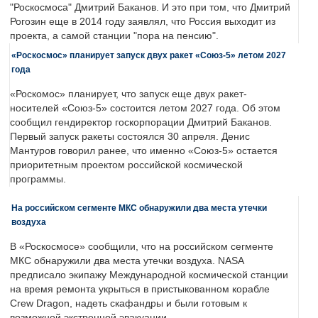
"Роскосмоса" Дмитрий Баканов. И это при том, что Дмитрий
Рогозин еще в 2014 году заявлял, что Россия выходит из
проекта, а самой станции "пора на пенсию".
«Роскосмос» планирует запуск двух ракет «Союз-5» летом 2027
года
«Роскомос» планирует, что запуск еще двух ракет-
носителей «Союз-5» состоится летом 2027 года. Об этом
сообщил гендиректор госкорпорации Дмитрий Баканов.
Первый запуск ракеты состоялся 30 апреля. Денис
Мантуров говорил ранее, что именно «Союз-5» остается
приоритетным проектом российской космической
программы.
На российском сегменте МКС обнаружили два места утечки
воздуха
В «Роскосмосе» сообщили, что на российском сегменте
МКС обнаружили два места утечки воздуха. NASA
предписало экипажу Международной космической станции
на время ремонта укрыться в пристыкованном корабле
Crew Dragon, надеть скафандры и были готовым к
возможной экстренной эвакуации.