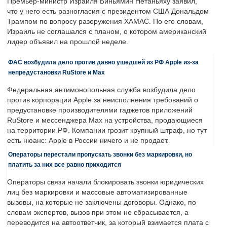
Премьер-министр Израиля Биньямин Нетаньяху заявил,
что у него есть разногласия с президентом США Дональдом
Трампом по вопросу разоружения ХАМАС. По его словам,
Израиль не соглашался с планом, о котором американский
лидер объявил на прошлой неделе.
ФАС возбудила дело против давно ушедшей из РФ Apple из-за
непредустановки RuStore и Max
Федеральная антимонопольная служба возбудила дело
против корпорации Apple за неисполнения требований о
предустановке производителями гаджетов приложений
RuStore и мессенджера Max на устройства, продающиеся
на территории РФ. Компании грозит крупный штраф, но тут
есть нюанс: Apple в России ничего и не продает.
Операторы перестали пропускать звонки без маркировки, но
платить за них все равно приходится
Операторы связи начали блокировать звонки юридических
лиц без маркировки и массовые автоматизированные
вызовы, на которые не заключены договоры. Однако, по
словам экспертов, вызов при этом не сбрасывается, а
переводится на автоответчик, за который взимается плата с