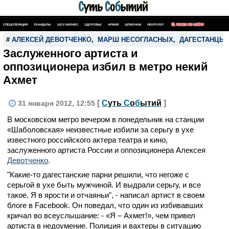
СПЕЦОПЕРАЦИЯ
СКАНДАЛЫ
ШОУ-БИЗНЕС
ЗДОРОВЬЕ
АРМИЯ
ШПИОНАЖ
НЕКРОЛОГ
ПОИСК ПО САЙТУ
#
АЛЕКСЕЙ ДЕВОТЧЕНКО
,
МАРШ НЕСОГЛАСНЫХ
,
ДАГЕСТАНЦЫ
Заслуженного артиста и
оппозиционера избил в метро некий
Ахмет
[
С
уть
С
о
б
ытий
]
31 января 2012, 12:55
В московском метро вечером в понедельник на станции
«Шаболовская» неизвестные избили за серьгу в ухе
известного российского актера театра и кино,
заслуженного артиста России и оппозиционера Алексея
Девотченко
.
"Какие-то дагестанские парни решили, что негоже с
серьгой в ухе быть мужчиной. И выдрали серьгу, и все
такое. Я в ярости и отчаяньи", - написал артист в своем
блоге в Facebook. Он поведал, что один из избивавших
кричал во всеуслышание: - «Я – Ахмет!», чем привел
артиста в недоумение. Полиция и вахтеры в ситуацию