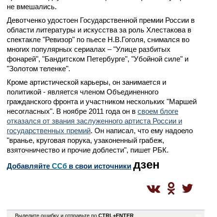
не вмешались.
Девотченко удостоен Государственной премии России в
области литературы и искусства за роль Хлестакова в
спектакле "Ревизор" по пьесе Н.В.Гоголя, снимался во
многих популярных сериалах – "Улице разбитых
фонарей", "Бандитском Петербурге", "Убойной силе" и
"Золотом теленке".
Кроме артистической карьеры, он занимается и
политикой - является членом Объединенного
гражданского фронта и участником нескольких "Маршей
несогласных". В ноябре 2011 года он в
своем блоге
отказался от звания заслуженного артиста России и
государственных премий
. Он написал, что ему надоело
"вранье, круговая порука, узаконенный грабеж,
взяточничество и прочие доблести", пишет РБК.
дзен
Добавляйте
CСб
в свои источники
0
Выделите ошибку и отправьте по
CTRL+ENTER
mc