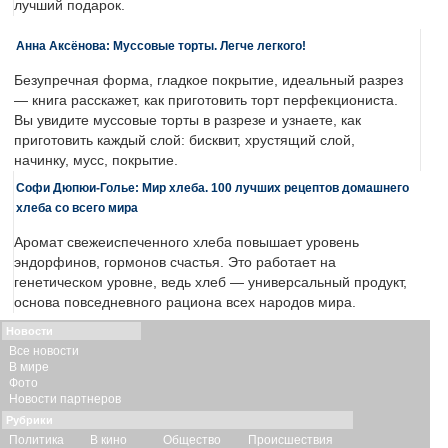
лучший подарок.
Анна Аксёнова: Муссовые торты. Легче легкого!
Безупречная форма, гладкое покрытие, идеальный разрез
— книга расскажет, как приготовить торт перфекциониста.
Вы увидите муссовые торты в разрезе и узнаете, как
приготовить каждый слой: бисквит, хрустящий слой,
начинку, мусс, покрытие.
Софи Дюпюи-Голье: Мир хлеба. 100 лучших рецептов домашнего
хлеба со всего мира
Аромат свежеиспеченного хлеба повышает уровень
эндорфинов, гормонов счастья. Это работает на
генетическом уровне, ведь хлеб — универсальный продукт,
основа повседневного рациона всех народов мира.
Новости
Все новости
В мире
Фото
Новости партнеров
Рубрики
Политика
В кино
Общество
Происшествия