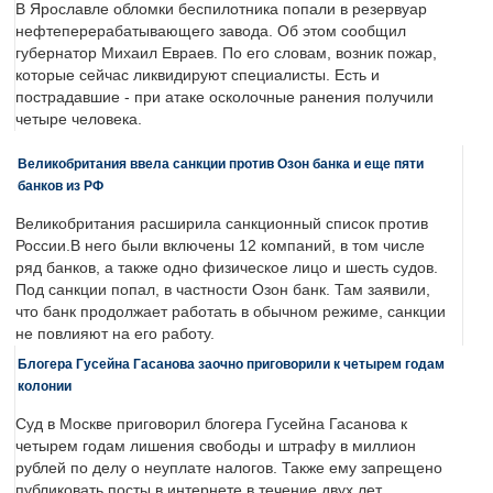
В Ярославле обломки беспилотника попали в резервуар
нефтеперерабатывающего завода. Об этом сообщил
губернатор Михаил Евраев. По его словам, возник пожар,
которые сейчас ликвидируют специалисты. Есть и
пострадавшие - при атаке осколочные ранения получили
четыре человека.
Великобритания ввела санкции против Озон банка и еще пяти
банков из РФ
Великобритания расширила санкционный список против
России.В него были включены 12 компаний, в том числе
ряд банков, а также одно физическое лицо и шесть судов.
Под санкции попал, в частности Озон банк. Там заявили,
что банк продолжает работать в обычном режиме, санкции
не повлияют на его работу.
Блогера Гусейна Гасанова заочно приговорили к четырем годам
колонии
Суд в Москве приговорил блогера Гусейна Гасанова к
четырем годам лишения свободы и штрафу в миллион
рублей по делу о неуплате налогов. Также ему запрещено
публиковать посты в интернете в течение двух лет.