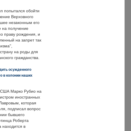
п попытался обойти
ение Верховного
вшее незаконным его
е на получение
по праву рождения, и
ленный на запрет так
изма",
страну на роды для
нского гражданства.
дить осужденного
о в колонии наших
 США Марко Рубио на
нистром иностранных
Лавровым, которая
ля, подписал вопрос
нии бывшего
отинца Роберта
а находится в