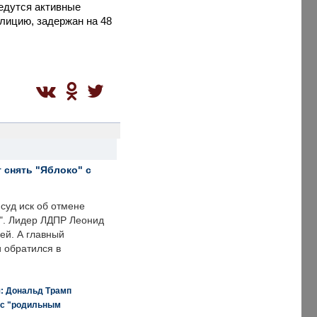
едутся активные
олицию,
задержан на 48
 снять "Яблоко" с
суд иск об отмене
о". Лидер ЛДПР Леонид
ей. А главный
и обратился в
я: Дональд Трамп
 с "родильным