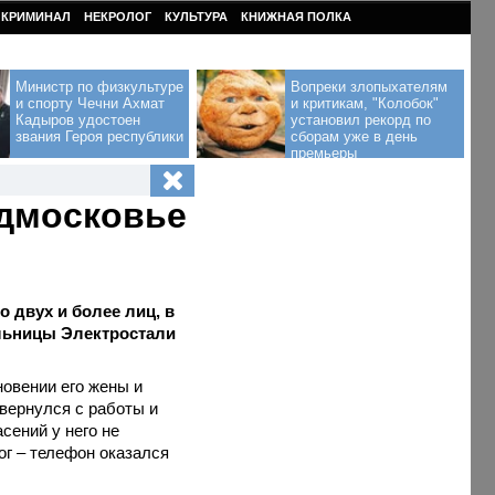
КРИМИНАЛ
НЕКРОЛОГ
КУЛЬТУРА
КНИЖНАЯ ПОЛКА
Министр по физкультуре
Вопреки злопыхателям
и спорту Чечни Ахмат
и критикам, "Колобок"
Кадыров удостоен
установил рекорд по
звания Героя республики
сборам уже в день
премьеры
одмосковье
 двух и более лиц, в
ельницы Электростали
овении его жены и
 вернулся с работы и
сений у него не
мог – телефон оказался