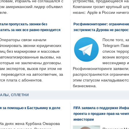
словам, Израиль не соглашался с
устройства, продающиеся на
ром американский лидер объявил
Компании грозит крупный штр
еле.
нюанс: Apple в России ничего
али пропускать звонки без
Росфинмониторинг: ограничения
латить за них все равно приходится
экстремиста Дурова не распрос
Операторы связи начали
После того, к
блокировать звонки юридических
Telegram Пав
лиц без маркировки и массовые
список террор
автоматизированные вызовы, на
возник вопрос
которые не заключены договоры.
мессенджер и
ам экспертов, вызов при этом не
Росфинмониторинге заявили, 
 переводится на автоответчик, за
распространяются ограничени
ся плата с абонентов.
этим статусом накладываютс
бизнесмена.
ДАЛЫ, СПЛЕТНИ
я за помощью к Бастрыкину в деле
FIFA заявила о поддержке Инфа
проекта о продаже прав на чем
инвесторам
На днях жена Курбана Омарова