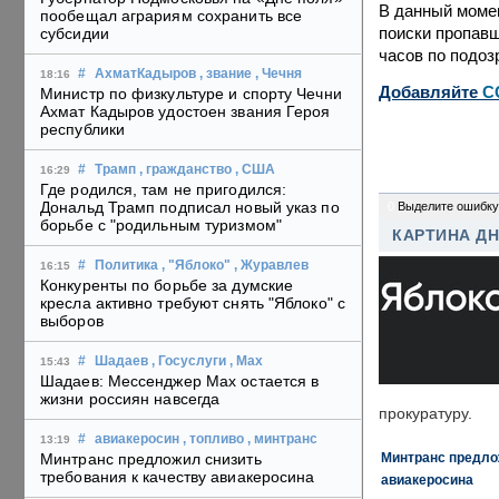
В данный момен
пообещал аграриям сохранить все
поиски пропав
субсидии
часов по подоз
#
АхматКадыров
, звание
, Чечня
18:16
Добавляйте
C
Министр по физкультуре и спорту Чечни
Ахмат Кадыров удостоен звания Героя
республики
#
Трамп
, гражданство
, США
16:29
Где родился, там не пригодился:
Дональд Трамп подписал новый указ по
0
Выделите ошибку
борьбе с "родильным туризмом"
КАРТИНА Д
#
Политика
, "Яблоко"
, Журавлев
16:15
Конкуренты по борьбе за думские
кресла активно требуют снять "Яблоко" с
выборов
#
Шадаев
, Госуслуги
, Max
15:43
Шадаев: Мессенджер Max остается в
жизни россиян навсегда
прокуратуру.
#
авиакеросин
, топливо
, минтранс
13:19
Минтранс предлож
Минтранс предложил снизить
требования к качеству авиакеросина
авиакеросина