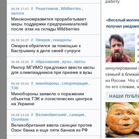
работу.
#
Решетников
, Wildberries
,
06.08 17:27
налоги
Минэкономразвития прорабатывает
«Веселый молочни
меры поддержки предпринимателей
получил уведомл
после атак на склады Wildberries
#
Омаров
, скандалы
06.08 16:27
Омаров обратился за помощью к
Бастрыкину в деле своей супруги
#
образование
, вузы
, квоты
06.08 15:33
Ректор МГИМО предложил ввести квоты
аннулировании в
для олимпиадников при приеме в вузы
семьей в ближа
из России. Что 
#
минобороны
, спецоперация
,
06.08 15:04
по его словам, н
ТЭК
Минобороны заявило о поражении
НАШИ ПУБЛ
объектов ТЭК и логистических центров
на Украине
#
Великобритания
, санкции
,
06.08 13:18
Озонбанк
Великобритания ввела санкции против
Озон банка и еще пяти банков из РФ