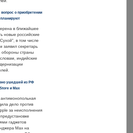
лей.
 вопрос о приобретении
е планируют
ерена в ближайшее
ть новые российские
Сухой", в том числе
м заявил секретарь
 обороны страны
 словам, индийские
одернизации
елей.
вно ушедшей из РФ
Store и Max
 антимонопольная
дила дело против
pple за неисполнения
 предустановке
ями гаджетов
енджера Max на