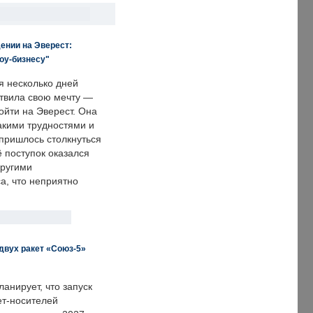
ении на Эверест:
оу-бизнесу"
я несколько дней
твила свою мечту —
ойти на Эверест. Она
акими трудностями и
пришлось столкнуться
ё поступок оказался
другими
а, что неприятно
двух ракет «Союз-5»
анирует, что запуск
ет-носителей