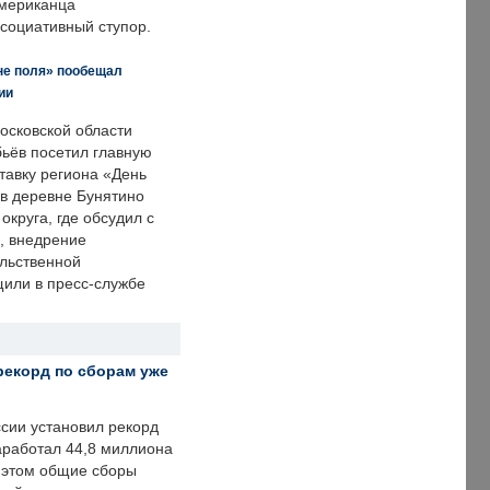
американца
ссоциативный ступор.
не поля» пообещал
ии
осковской области
ьёв посетил главную
тавку региона «День
 в деревне Бунятино
округа, где обсудил с
, внедрение
ольственной
щили в пресс-службе
рекорд по сборам уже
ссии установил рекорд
заработал 44,8 миллиона
и этом общие сборы