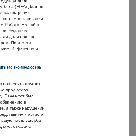
еждународной
тбола (FIFA) Джанни
овел встречу с
одством организации
м Рабате. На ней в
т по созданию
дажи доли прав на
рам. По итогам
держке Инфантино и
ить его экс-продюсера
в попросил отпустить
экс-продюсера
у. Ранее тот был
 обвинению в
е, а также нарушении
редставители артиста
льшую часть ущерба -
днако, отказался