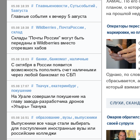
ХАМАС. По его 
#
Главныеновости
, Сутьсобытий
,
05.08 18:39
планом, о кото
5августа
на прошлой нед
Главные события к вечеру 5 августа
Операторы перест
#
Wildberries
, ПочтаРоссии
,
05.08 18:38
маркировки, но п
склад
Склады "Почты России" могут быть
переданы в Wildberries вместо
сгоревших хабов
#
банки
, банкомат
, наличные
05.08 18:03
С октября в России появится
возможность пополнять счет наличными
Однако, по слов
через любой банкомат по СБП
сбрасывается, а
#
Ткачук
, екатеринбург
,
05.08 17:07
который взимает
покушение
На Урале совершили покушение на
главу завода-разработчика дронов
СЛУХИ, СКАН
«Упырь» Ткачука
Омаров обратилс
#
образование
, вузы
, выпускники
05.08 16:51
Выпускники все чаще стали выбирать
своей супруги
для поступления иностранные вузы или
российские колледжи