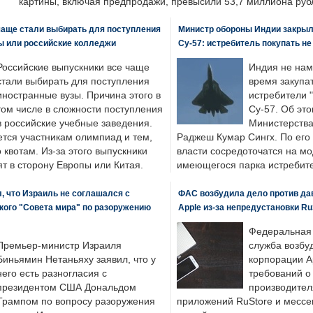
картины, включая предпродажи, превысили 53,7 миллиона руб
чаще стали выбирать для поступления
Министр обороны Индии закрыл
ы или российские колледжи
Су-57: истребитель покупать н
Российские выпускники все чаще
Индия не нам
стали выбирать для поступления
время закупа
иностранные вузы. Причина этого в
истребители "
том числе в сложности поступления
Су-57. Об это
в российские учебные заведения.
Министерства
ется участникам олимпиад и тем,
Раджеш Кумар Сингх. По его
о квотам. Из-за этого выпускники
власти сосредоточатся на м
т в сторону Европы или Китая.
имеющегося парка истребит
, что Израиль не соглашался с
ФАС возбудила дело против да
кого "Совета мира" по разоружению
Apple из-за непредустановки Ru
Федеральная
Премьер-министр Израиля
служба возбу
Биньямин Нетаньяху заявил, что у
корпорации A
него есть разногласия с
требований о
президентом США Дональдом
производител
Трампом по вопросу разоружения
приложений RuStore и месс