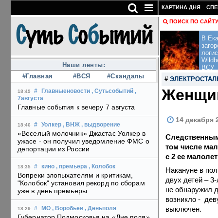
КАРТИНА ДНЯ
СПЕ
ПОИСК ПО САЙТ
В Ека
загор
логис
Wildb
Наши ленты:
ВСУ
#Главная
#ВСЯ
#Скандалы
#
ЭЛЕКТРОСТАЛ
Женщин
#
Главныеновости
, Сутьсобытий
,
18:49
7августа
Главные события к вечеру 7 августа
14 декабря 
#
Уолкер
, ВНЖ
, выдворение
18:46
«Веселый молочник» Джастас Уолкер в
Следственным 
ужасе - он получил уведомление ФМС о
том числе мал
депортации из России
с 2 ее малоле
#
кино
, премьера
, Колобок
18:35
Накануне в пол
Вопреки злопыхателям и критикам,
двух детей – 3
"Колобок" установил рекорд по сборам
не обнаружил д
уже в день премьеры
возникло - дев
выключен.
#
МО
, Воробьев
, Деньполя
18:29
Губернатор Подмосковья на «Дне поля»