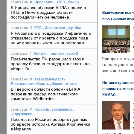
#
Ярославль
, НПЗ
, пожар
06.08 12:48
В Ярославле обломки БПЛА попали в
НПЗ, в Нижегородской области
Выпускники все 
пострадали четыре человека
иностранные вуз
#
FIFA
, Инфантино
, футбол
06.08 12:08
FIFA заявила о поддержке Инфантино и
отказалась от проекта о продаже прав
на чемпионаты частным инвесторам
#
бензин
, топливо
, евро-2
06.08 11:25
Приоритет отда
Правительство РФ разрешило ввоз и
продажу бензина стандартов вплоть до
кто поступает п
«Евро-2»
все чаще смотря
#
Тверскаяобласть
,
06.08 10:04
Нетаньяху заявил
Ярославскаяобласть
, беспилотники
планом трамповс
В Тверской области обломки БПЛА
повредили фасад логистического
ХАМАС
комплекса Wildberries
#
израиль
, кирпиченок
,
06.08 09:26
задержание
Посольство России проверяет данные
об аресте историка Артема Кирпиченка
в Израиле