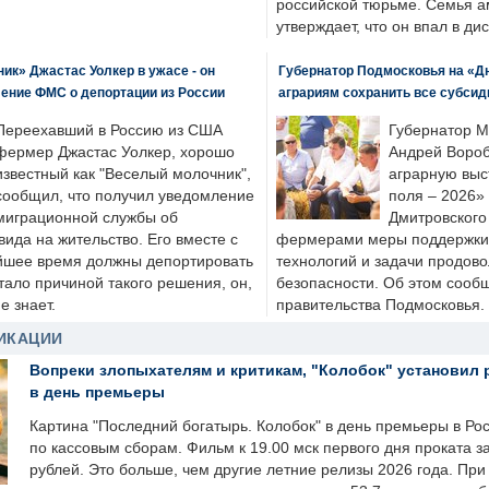
российской тюрьме. Семья 
утверждает, что он впал в ди
к» Джастас Уолкер в ужасе - он
Губернатор Подмосковья на «Д
ение ФМС о депортации из России
аграриям сохранить все субсид
Переехавший в Россию из США
Губернатор М
фермер Джастас Уолкер, хорошо
Андрей Вороб
известный как "Веселый молочник",
аграрную выс
сообщил, что получил уведомление
поля – 2026»
миграционной службы об
Дмитровского 
ида на жительство. Его вместе с
фермерами меры поддержки
йшее время должны депортировать
технологий и задачи продов
стало причиной такого решения, он,
безопасности. Об этом сооб
е знает.
правительства Подмосковья.
ИКАЦИИ
Вопреки злопыхателям и критикам, "Колобок" установил 
в день премьеры
Картина "Последний богатырь. Колобок" в день премьеры в Ро
по кассовым сборам. Фильм к 19.00 мск первого дня проката 
рублей. Это больше, чем другие летние релизы 2026 года. Пр