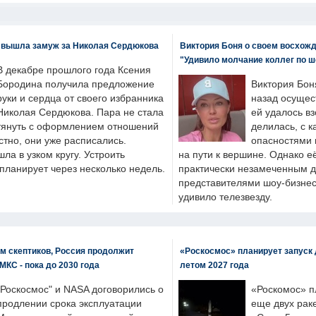
 вышла замуж за Николая Сердюкова
Виктория Боня о своем восхожд
"Удивило молчание коллег по ш
В декабре прошлого года Ксения
Бородина получила предложение
Виктория Бон
руки и сердца от своего избранника
назад осущес
Николая Сердюкова. Пара не стала
ей удалось вз
тянуть с оформлением отношений
делилась, с к
естно, они уже расписались.
опасностями 
а в узком кругу. Устроить
на пути к вершине. Однако е
планирует через несколько недель.
практически незамеченным 
представителями шоу-бизнес
удивило телезвезду.
м скептиков, Россия продолжит
«Роскосмос» планирует запуск 
МКС - пока до 2030 года
летом 2027 года
"Роскосмос" и NASA договорились о
«Роскомос» пл
продлении срока эксплуатации
еще двух рак