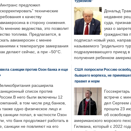
туризмом"
Минтранс предложил
"скорректировать" технические
Дональд Трам
требования к качеству
недавнее реш
авиакеросина в сторону снижения.
суда, призна
По мнению ведомства, это позволит
указ о запрет
ество топлива. Предлагается, в
гражданства 
скать авиакеросин с менее
подписал новый указ, направ
ваниями к температуре замерзания
называемого "родильного тур
 как делают сейчас, а при –50°C.
подразумевающего приезд в 
получения ребенком америка
вела санкции против Озон банка и еще
США попросили Россию освобо
Ф
бывшего морпеха, не принявшег
правил и норм
Великобритания расширила
санкционный список против
Госсекретарь
России.В него были включены 12
встрече с ми
компаний, в том числе ряд банков,
дел Сергеем 
а также одно физическое лицо и
прошла 23 ию
д санкции попал, в частности Озон
об освобожде
ли, что банк продолжает работать в
американского морского пех
, санкции не повлияют на его
Гилмана, который с 2022 год