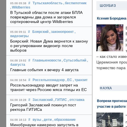
#
Тульскаяобласть
, беспилотник
05.08 09:38
ШОУБИЗ
, Wildberries
В Тульской области после атаки БПЛА
повреждены два дома и загорелся
Ксения Бородина
сортировочный центр Wildberries
#
Боярский
, законопроект
,
05.08 09:11
видеоигры
Боярский: Новая Дума вернется к закону
о регулировании видеоигр после
выборов
– как стало изв
#
Главныеновости
, Сутьсобытий
,
04.08 19:02
Церемония прошл
4августа
торжество пара 
Главные события к вечеру 4 августа
#
Россельхознадзор
, ЕС
, транзит
04.08 18:54
Россельхознадзор вводит запрет на
НАУКА
транзит через Россию мяса птицы из ЕС
#
Заславский
, ГИТИС
, отставка
04.08 18:28
Вопреки прогноза
Григорий Заславский покинул пост
участие в работе 
ректора ГИТИСа
#
вузы
, дети
, образование
04.08 18:13
Минобрнауки намерено запустить в