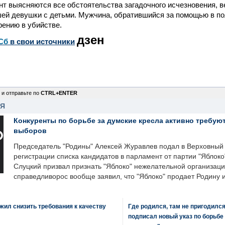
т выясняются все обстоятельства загадочного исчезновения, в
шей девушки с детьми. Мужчина, обратившийся за помощью в п
рению в убийстве.
дзен
Сб
в свои источники
 и отправьте по
CTRL+ENTER
НЯ
Конкуренты по борьбе за думские кресла активно требуют
выборов
Председатель "Родины" Алексей Журавлев подал в Верховный 
регистрации списка кандидатов в парламент от партии "Яблок
Слуцкий призвал признать "Яблоко" нежелательной организаци
справедливорос вообще заявил, что "Яблоко" продает Родину 
ил снизить требования к качеству
Где родился, там не пригодилс
подписал новый указ по борьбе