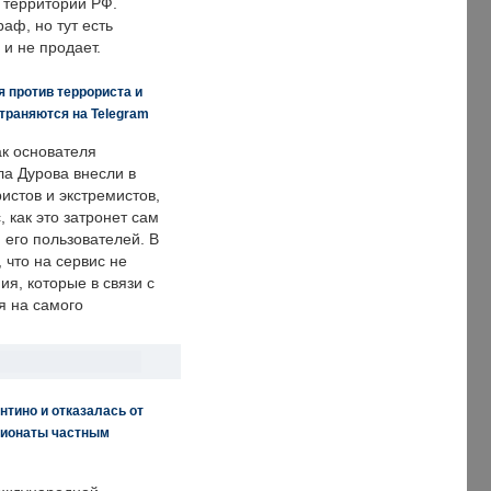
 территории РФ.
аф, но тут есть
 и не продает.
 против террориста и
траняются на Telegram
ак основателя
ла Дурова внесли в
истов и экстремистов,
, как это затронет сам
 его пользователей. В
что на сервис не
я, которые в связи с
я на самого
нтино и отказалась от
пионаты частным