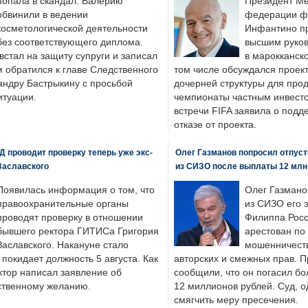
попала в скандал. Валерию
Президент М
обвинили в ведении
федерации фу
косметологической деятельности
Инфантино пр
без соответствующего диплома.
высшим руков
стал на защиту супруги и записал
в марокканско
м обратился к главе Следственного
том числе обсуждался проек
андру Бастрыкину с просьбой
дочерней структуры для про
итуации.
чемпионаты частным инвесто
встречи FIFA заявила о под
отказе от проекта.
 проводит проверку теперь уже экс-
Олег Газманов попросил отпуст
Заславского
из СИЗО после выплаты 12 млн
Появилась информация о том, что
Олег Газмано
правоохранительные органы
из СИЗО его 
проводят проверку в отношении
Филиппа Росс
бывшего ректора ГИТИСа Григория
арестован по
Заславского. Накануне стало
мошенничеств
н покидает должность 5 августа. Как
авторских и смежных прав. П
ктор написал заявление об
сообщили, что он погасил бо
бственному желанию.
12 миллионов рублей. Суд, о
смягчить меру пресечения.