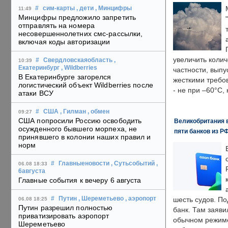
#
сим-карты
, дети
, Минцифры
11:49
Минцифры предложило запретить
отправлять на номера
несовершеннолетних смс-рассылки,
включая коды авторизации
увеличить колич
#
Свердловскаяобласть
,
10:39
Екатеринбург
, Wildberries
частности, выпу
В Екатеринбурге загорелся
жесткими требо
логистический объект Wildberries после
- не при –60°C,
атаки ВСУ
#
США
, Гилман
, обмен
09:27
США попросили Россию освободить
Великобритания в
осужденного бывшего морпеха, не
пяти банков из Р
принявшего в колонии наших правил и
норм
#
Главныеновости
, Сутьсобытий
,
06.08 18:33
6августа
Главные события к вечеру 6 августа
#
Путин
, Шереметьево
, аэропорт
шесть судов. По
06.08 18:25
Путин разрешил полностью
банк. Там заяви
приватизировать аэропорт
обычном режиме
Шереметьево