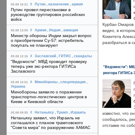
#
Путин
, назначение
, армия
05.08 16:21
Путин провел перестановки в
руководстве группировок российских
войск
Курбан Омаров в
видео, в которо
#
Армия
, Индия
, авиация
05.08 13:55
Министр обороны Индии закрыл вопрос
Комитета Алекс
о приобретении Су-57: истребитель
разобраться в с
покупать не планируют
#
Заславский
, ГИТИС
, скандалы
05.08 12:16
"Ведомости": МВД проводит проверку
теперь уже экс-ректора ГИТИСа
"Ведомости": МВД
Заславского
ректора ГИТИСа 
#
Минобороны
, спецоперация
,
05.08 10:01
Украина
Минобороны заявило о поражении
транспортно-логистических центров в
Киеве и Киевской области
#
Нетаньяху
, Трамп
, Израиль
05.08 09:55
известно, что о
Нетаньяху заявил, что Израиль не
сообщалось, ре
соглашался с планом трамповского
отставке по со
"Совета мира" по разоружению ХАМАС