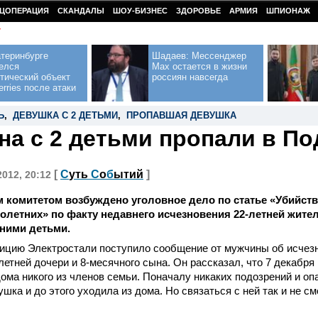
ЦОПЕРАЦИЯ
СКАНДАЛЫ
ШОУ-БИЗНЕС
ЗДОРОВЬЕ
АРМИЯ
ШПИОНАЖ
У
теринбурге
Шадаев: Мессенджер
елся
Max остается в жизни
тический объект
россиян навсегда
erries после атаки
Ь
,
ДЕВУШКА С 2 ДЕТЬМИ
,
ПРОПАВШАЯ ДЕВУШКА
а с 2 детьми пропали в П
[
С
уть
С
о
б
ытий
]
2012, 20:12
комитетом возбуждено уголовное дело по статье «Убийство
олетних» по факту недавнего исчезновения 22-летней жит
тними детьми.
ицию Электростали поступило сообщение от мужчины об исчезн
-летней дочери и 8-месячного сына. Он рассказал, что 7 декабря
ома никого из членов семьи. Поначалу никаких подозрений и опа
ушка и до этого уходила из дома. Но связаться с ней так и не с