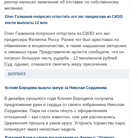
ректор написал заявление об отставке по собственному
желанию.
Олег Газманов попросил отпустить его экс-продюсера из СИЗО
после выплаты 12 млн
Олег Газманов попросил отпустить из СИЗО его экс-
продюсера Филиппа Россу. Ранее тот был арестован по
обвинению в мошенничестве, а также нарушении авторских
и смежных прав. Представители артиста сообщили, что он
погасил большую часть ущерба - 12 миллионов рублей.
Суд, однако, отказался смягчить меру пресечения.
ШОУБИЗ
Ксения Бородина вышла замуж за Николая Сердюкова
В декабре прошлого года Ксения Бородина получила
предложение руки и сердца от своего избранника Николая
Сердюкова. Пара не стала тянуть с оформлением
отношений – как стало известно, они уже расписались.
Церемония прошла в узком кругу. Устроить торжество пара
планирует через несколько недель.
Виктория Боня о своем восхождении на Эверест: "Удивило