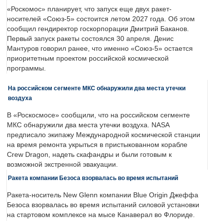
«Роскомос» планирует, что запуск еще двух ракет-
носителей «Союз-5» состоится летом 2027 года. Об этом
сообщил гендиректор госкорпорации Дмитрий Баканов.
Первый запуск ракеты состоялся 30 апреля. Денис
Мантуров говорил ранее, что именно «Союз-5» остается
приоритетным проектом российской космической
программы.
На российском сегменте МКС обнаружили два места утечки
воздуха
В «Роскосмосе» сообщили, что на российском сегменте
МКС обнаружили два места утечки воздуха. NASA
предписало экипажу Международной космической станции
на время ремонта укрыться в пристыкованном корабле
Crew Dragon, надеть скафандры и были готовым к
возможной экстренной эвакуации.
Ракета компании Безоса взорвалась во время испытаний
Ракета-носитель New Glenn компании Blue Origin Джеффа
Безоса взорвалась во время испытаний силовой установки
на стартовом комплексе на мысе Канаверал во Флориде.