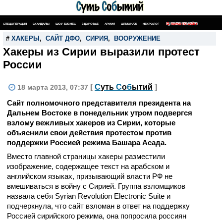
СПЕЦОПЕРАЦИЯ
СКАНДАЛЫ
ШОУ-БИЗНЕС
ЗДОРОВЬЕ
АРМИЯ
ШПИОНАЖ
НЕКРОЛОГ
ПОИСК ПО САЙТУ
#
ХАКЕРЫ
,
САЙТ ДФО
,
СИРИЯ
,
ВООРУЖЕНИЕ
Хакеры из Сирии выразили протест
России
[
С
уть
С
о
б
ытий
]
18 марта 2013, 07:37
Сайт полномочного представителя президента на
Дальнем Востоке в понедельник утром подвергся
взлому вежливых хакеров из Сирии, которые
объяснили свои действия протестом против
поддержки Россией режима Башара Асада.
Вместо главной страницы хакеры разместили
изображение, содержащее текст на арабском и
английском языках, призывающий власти РФ не
вмешиваться в войну с Сирией. Группа взломщиков
назвала себя Syrian Revolution Electronic Suite и
подчеркнула, что сайт взломан в ответ на поддержку
Россией сирийского режима, она попросила россиян