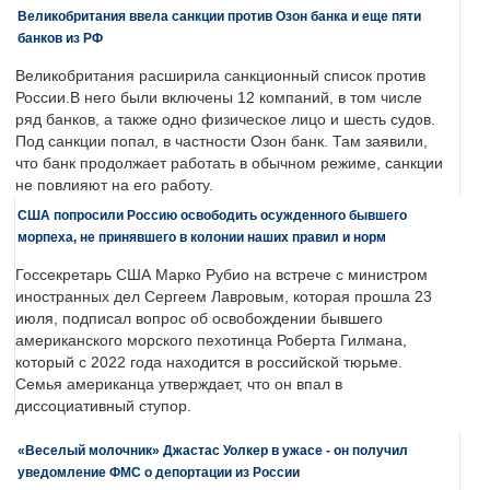
Великобритания ввела санкции против Озон банка и еще пяти
банков из РФ
Великобритания расширила санкционный список против
России.В него были включены 12 компаний, в том числе
ряд банков, а также одно физическое лицо и шесть судов.
Под санкции попал, в частности Озон банк. Там заявили,
что банк продолжает работать в обычном режиме, санкции
не повлияют на его работу.
США попросили Россию освободить осужденного бывшего
морпеха, не принявшего в колонии наших правил и норм
Госсекретарь США Марко Рубио на встрече с министром
иностранных дел Сергеем Лавровым, которая прошла 23
июля, подписал вопрос об освобождении бывшего
американского морского пехотинца Роберта Гилмана,
который с 2022 года находится в российской тюрьме.
Семья американца утверждает, что он впал в
диссоциативный ступор.
«Веселый молочник» Джастас Уолкер в ужасе - он получил
уведомление ФМС о депортации из России