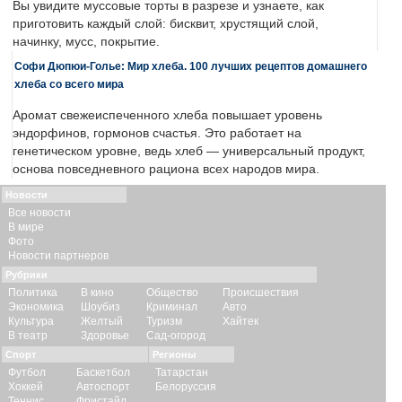
Вы увидите муссовые торты в разрезе и узнаете, как
приготовить каждый слой: бисквит, хрустящий слой,
начинку, мусс, покрытие.
Софи Дюпюи-Голье: Мир хлеба. 100 лучших рецептов домашнего
хлеба со всего мира
Аромат свежеиспеченного хлеба повышает уровень
эндорфинов, гормонов счастья. Это работает на
генетическом уровне, ведь хлеб — универсальный продукт,
основа повседневного рациона всех народов мира.
Новости
Все новости
В мире
Фото
Новости партнеров
Рубрики
Политика
В кино
Общество
Происшествия
Экономика
Шоубиз
Криминал
Авто
Культура
Желтый
Туризм
Хайтек
В театр
Здоровье
Сад-огород
Спорт
Регионы
Футбол
Баскетбол
Татарстан
Хоккей
Автоспорт
Белоруссия
Теннис
Фристайл