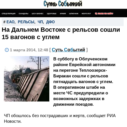
СПЕЦОПЕРАЦИЯ
СКАНДАЛЫ
ШОУ-БИЗНЕС
ЗДОРОВЬЕ
АРМИЯ
ШПИОНАЖ
НЕКРОЛОГ
ПОИСК ПО САЙТУ
#
ЕАО
,
РЕЛЬСЫ
,
ЧП
,
ДФО
На Дальнем Востоке с рельсов сошли
15 вагонов с углем
[
С
уть
С
о
б
ытий
]
1 марта 2014, 12:48
В субботу в Облученском
районе Еврейской автономии
на перегоне Теплоозерск-
Биракан сошли с рельсов
пятнадцать вагонов с углем.
В оперативном штабе на
месте ЧС предупредили о
vkainske.ru
возможных задержках в
движении поездов
.
ЧП обошлось без пострадавших и жертв, сообщает РИА
Новости.