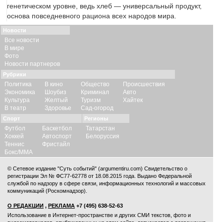
генетическом уровне, ведь хлеб — универсальный продукт,
основа повседневного рациона всех народов мира.
Новости
Все новости
В мире
Фото
Новости партнеров
Рубрики
Политика
В кино
Общество
Происшествия
Экономика
Шоубиз
Криминал
Авто
Культура
Желтый
Туризм
Хайтек
В театр
Здоровье
Сад-огород
Спорт
Регионы
Футбол
Баскетбол
Татарстан
Хоккей
Автоспорт
Белоруссия
Теннис
Фристайл
Бокс/ММА
© Сетевое издание "Суть событий" (argumentiru.com) Свидетельство о
регистрации Эл № ФС77-62778 от 18.08.2015 года. Выдано Федеральной
службой по надзору в сфере связи, информационных технологий и массовых
коммуникаций (Роскомнадзор).
О РЕДАКЦИИ
,
РЕКЛАМА
+7 (495) 638-52-63
Использование в Интернет-пространстве и других СМИ текстов, фото и