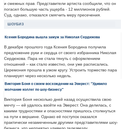
и смежных прав. Представители артиста сообщили, что он
погасил большую часть ущерба - 12 миллионов рублей.
Суд, однако, отказался смягчить меру пресечения.
ШОУБИЗ
Ксения Бородина вышла замуж за Николая Сердюкова
В декабре прошлого года Ксения Бородина получила
предложение руки и сердца от своего избранника Николая
Сердюкова. Пара не стала тянуть с оформлением
отношений – как стало известно, они уже расписались.
Церемония прошла в узком кругу. Устроить торжество пара
планирует через несколько недель.
Виктория Боня о своем восхождении на Эверест: "Удивило
молчание коллег по шоу-бизнесу"
Виктория Боня несколько дней назад осуществила свою
мечту — ей удалось взойти на Эверест. Она делилась, с
какими трудностями и опасностями пришлось столкнуться
на пути к вершине. Однако её поступок оказался
практически незамеченным другими представителями шоу-
бизнеса, что неприятно удивило телезвезду.