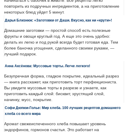
начинаться с бабочек в животе. Все рецепты легко
повторить из подручных ингредиентов, а на приготовление
некоторых блюд уйдет 5 минут.
Дарья Близнюк: «Заготовки от Даши. Вкусно, как ни «крути»!
Домашние заготовки — простой способ есть полезные
фрукты и овощи круглый год. А еще это очень удобно:
делать их легко и под рукой всегда будет готовая еда. Тем
более баночка угощения, сделанного своими руками, —
лучший подарок.
Анна Аксёнова: Муссовые торты. Легче легкого!
Безупречная форма, гладкое покрытие, идеальный разрез
— книга расскажет, как приготовить торт перфекциониста.
Вы увидите муссовые торты в разрезе и узнаете, как
приготовить каждый слой: бисквит, хрустящий слой,
начинку, мусс, покрытие.
Софи Дюпюи-Голье: Мир хлеба. 100 лучших рецептов домашнего
хлеба со всего мира
Аромат свежеиспеченного хлеба повышает уровень
эндорфинов, гормонов счастья. Это работает на