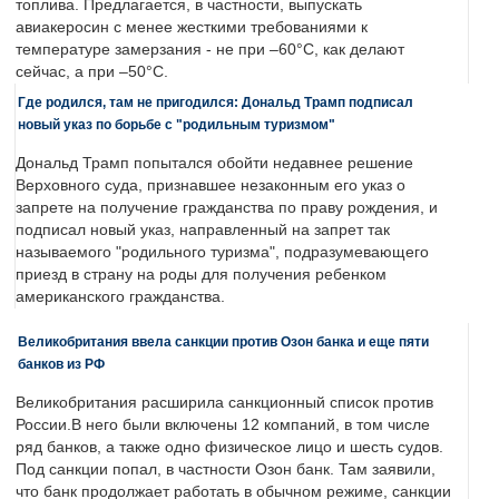
топлива. Предлагается, в частности, выпускать
авиакеросин с менее жесткими требованиями к
температуре замерзания - не при –60°C, как делают
сейчас, а при –50°C.
Где родился, там не пригодился: Дональд Трамп подписал
новый указ по борьбе с "родильным туризмом"
Дональд Трамп попытался обойти недавнее решение
Верховного суда, признавшее незаконным его указ о
запрете на получение гражданства по праву рождения, и
подписал новый указ, направленный на запрет так
называемого "родильного туризма", подразумевающего
приезд в страну на роды для получения ребенком
американского гражданства.
Великобритания ввела санкции против Озон банка и еще пяти
банков из РФ
Великобритания расширила санкционный список против
России.В него были включены 12 компаний, в том числе
ряд банков, а также одно физическое лицо и шесть судов.
Под санкции попал, в частности Озон банк. Там заявили,
что банк продолжает работать в обычном режиме, санкции