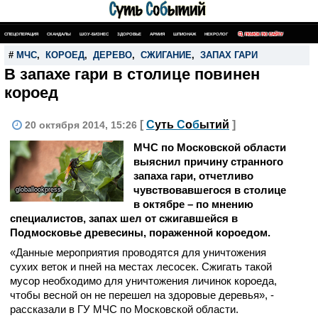
СПЕЦОПЕРАЦИЯ
СКАНДАЛЫ
ШОУ-БИЗНЕС
ЗДОРОВЬЕ
АРМИЯ
ШПИОНАЖ
НЕКРОЛОГ
ПОИСК ПО САЙТУ
#
МЧС
,
КОРОЕД
,
ДЕРЕВО
,
СЖИГАНИЕ
,
ЗАПАХ ГАРИ
В запахе гари в столице повинен
короед
[
С
уть
С
о
б
ытий
]
20 октября 2014, 15:26
МЧС по Московской области
выяснил причину странного
запаха гари, отчетливо
чувствовавшегося в столице
globallookpress
в октябре – по мнению
специалистов, запах шел от сжигавшейся в
Подмосковье древесины, пораженной короедом.
«Данные мероприятия проводятся для уничтожения
сухих веток и пней на местах лесосек. Сжигать такой
мусор необходимо для уничтожения личинок короеда,
чтобы весной он не перешел на здоровые деревья», -
рассказали в ГУ МЧС по Московской области.