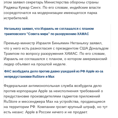
этом заявил секретарь Министерства обороны страны
Раджеш Кумар Сингх. По его словам, индийские власти
сосредоточатся на модернизации имеющегося парка
истребителей.
Нетаньяху заявил, что Израиль не соглашался с планом
трамповского "Совета мира" по разоружению ХАМАС
Премьер-министр Израиля Биньямин Нетаньяху заявил,
что у него есть разногласия с президентом США Дональдом
Трампом по вопросу разоружения ХАМАС. По его словам,
Израиль не соглашался с планом, о котором американский
лидер объявил на прошлой неделе.
ФАС возбудила дело против давно ушедшей из РФ Apple из-за
непредустановки RuStore и Max
Федеральная антимонопольная служба возбудила дело
против корпорации Apple за неисполнения требований о
предустановке производителями гаджетов приложений
RuStore и мессенджера Max на устройства, продающиеся
на территории РФ. Компании грозит крупный штраф, но тут
есть нюанс: Apple в России ничего и не продает.