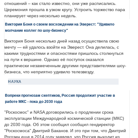
отношений – как стало известно, они уже расписались.
Церемония прошла в узком кругу. Устроить торжество пара
планирует через несколько недель.
Виктория Боня о своем восхождении на Эверест: "Удивило
молчание коллег по шоу-бизнесу"
Виктория Боня несколько дней назад осуществила свою
мечту — ей удалось взойти на Эверест. Она делилась, с
какими трудностями и опасностями пришлось столкнуться
на пути к вершине. Однако её поступок оказался
практически незамеченным другими представителями шоу-
бизнеса, что неприятно удивило телезвезду.
НАУКА
Вопреки прогнозам скептиков, Россия продолжит участие в
работе МКС - пока до 2030 года
"Роскосмос" и NASA договорились о продлении срока
эксплуатации Международной космической станции (МКС)
до 2030 года. Об этом сообщил сообщил гендиректор
"Роскосмоса" Дмитрий Баканов. И это при том, что Дмитрий
Рогозин еще в 2014 году заявлял, что Россия выходит из