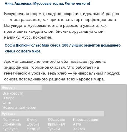
Анна Аксёнова: Муссовые торты. Легче легкого!
Безупречная форма, гладкое покрытие, идеальный разрез
— книга расскажет, как приготовить торт перфекциониста.
Вы увидите муссовые торты в разрезе и узнаете, как
приготовить каждый слой: бисквит, хрустящий слой,
начинку, мусс, покрытие.
Софи Дюпюи-Голье: Мир хлеба. 100 лучших рецептов домашнего
хлеба со всего мира
Аромат свежеиспеченного хлеба повышает уровень
эндорфинов, гормонов счастья. Это работает на
генетическом уровне, ведь хлеб — универсальный продукт,
основа повседневного рациона всех народов мира.
Новости
Все новости
В мире
Фото
Новости партнеров
Рубрики
Политика
В кино
Общество
Происшествия
Экономика
Шоубиз
Криминал
Авто
Культура
Желтый
Туризм
Хайтек