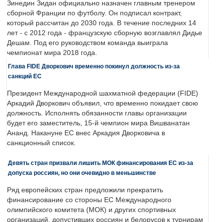
Зинедин Зидан официально назначен главным тренером
сборной Франции по футболу. Он подписал контракт,
который рассчитан до 2030 года. В течение последних 14
лет - с 2012 года - французскую сборную возглавлял Дидье
Дешам. Под его руководством команда выиграла
чемпионат мира 2018 года.
Глава FIDE Дворкович временно покинул должность из-за
санкций ЕС
Президент Международной шахматной федерации (FIDE)
Аркадий Дворкович объявил, что временно покидает свою
должность. Исполнять обязанности главы организации
будет его заместитель, 15-й чемпион мира Вишванатан
Ананд. Накануне ЕС внес Аркадия Дворковича в
санкционный список.
Девять стран призвали лишить МОК финансирования ЕС из-за
допуска россиян, но они очевидно в меньшинстве
Ряд европейских стран предложили прекратить
финансирование со стороны ЕС Международного
олимпийского комитета (МОК) и других спортивных
организаций, допустивших россиян и белорусов к турнирам