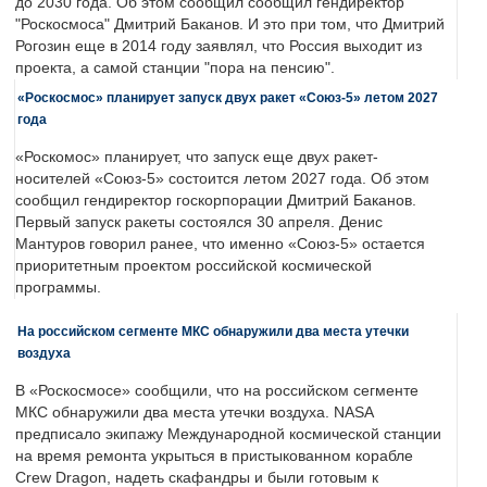
до 2030 года. Об этом сообщил сообщил гендиректор
"Роскосмоса" Дмитрий Баканов. И это при том, что Дмитрий
Рогозин еще в 2014 году заявлял, что Россия выходит из
проекта, а самой станции "пора на пенсию".
«Роскосмос» планирует запуск двух ракет «Союз-5» летом 2027
года
«Роскомос» планирует, что запуск еще двух ракет-
носителей «Союз-5» состоится летом 2027 года. Об этом
сообщил гендиректор госкорпорации Дмитрий Баканов.
Первый запуск ракеты состоялся 30 апреля. Денис
Мантуров говорил ранее, что именно «Союз-5» остается
приоритетным проектом российской космической
программы.
На российском сегменте МКС обнаружили два места утечки
воздуха
В «Роскосмосе» сообщили, что на российском сегменте
МКС обнаружили два места утечки воздуха. NASA
предписало экипажу Международной космической станции
на время ремонта укрыться в пристыкованном корабле
Crew Dragon, надеть скафандры и были готовым к