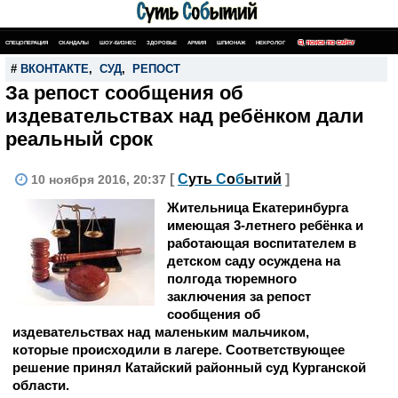
СПЕЦОПЕРАЦИЯ
СКАНДАЛЫ
ШОУ-БИЗНЕС
ЗДОРОВЬЕ
АРМИЯ
ШПИОНАЖ
НЕКРОЛОГ
ПОИСК ПО САЙТУ
#
ВКОНТАКТЕ
,
СУД
,
РЕПОСТ
За репост сообщения об
издевательствах над ребёнком дали
реальный срок
[
С
уть
С
о
б
ытий
]
10 ноября 2016, 20:37
Жительница Екатеринбурга
имеющая 3-летнего ребёнка и
работающая воспитателем в
детском саду осуждена на
полгода тюремного
заключения за репост
сообщения об
издевательствах над маленьким мальчиком,
которые происходили в лагере. Соответствующее
решение принял Катайский районный суд Курганской
области.