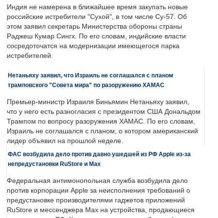
Индия не намерена в ближайшее время закупать новые
российские истребители "Сухой", в том числе Су-57. Об
этом заявил секретарь Министерства обороны страны
Раджеш Кумар Сингх. По его словам, индийские власти
сосредоточатся на модернизации имеющегося парка
истребителей.
Нетаньяху заявил, что Израиль не соглашался с планом
трамповского "Совета мира" по разоружению ХАМАС
Премьер-министр Израиля Биньямин Нетаньяху заявил,
что у него есть разногласия с президентом США Дональдом
Трампом по вопросу разоружения ХАМАС. По его словам,
Израиль не соглашался с планом, о котором американский
лидер объявил на прошлой неделе.
ФАС возбудила дело против давно ушедшей из РФ Apple из-за
непредустановки RuStore и Max
Федеральная антимонопольная служба возбудила дело
против корпорации Apple за неисполнения требований о
предустановке производителями гаджетов приложений
RuStore и мессенджера Max на устройства, продающиеся