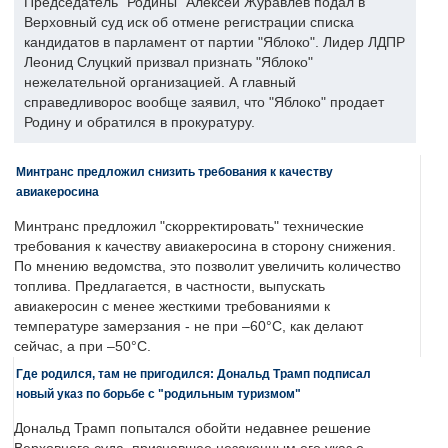
Председатель "Родины" Алексей Журавлев подал в
Верховный суд иск об отмене регистрации списка
кандидатов в парламент от партии "Яблоко". Лидер ЛДПР
Леонид Слуцкий призвал признать "Яблоко"
нежелательной организацией. А главный
справедливорос вообще заявил, что "Яблоко" продает
Родину и обратился в прокуратуру.
Минтранс предложил снизить требования к качеству
авиакеросина
Минтранс предложил "скорректировать" технические
требования к качеству авиакеросина в сторону снижения.
По мнению ведомства, это позволит увеличить количество
топлива. Предлагается, в частности, выпускать
авиакеросин с менее жесткими требованиями к
температуре замерзания - не при –60°C, как делают
сейчас, а при –50°C.
Где родился, там не пригодился: Дональд Трамп подписал
новый указ по борьбе с "родильным туризмом"
Дональд Трамп попытался обойти недавнее решение