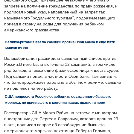
Верховного суда, признавшее незаконным его указ о
запрете на получение гражданства по праву рождения, и
подписал новый указ, направленный на запрет так
называемого "родильного туризма", подразумевающего
приезд в страну на роды для получения ребенком
американского гражданства.
Великобритания ввела санкции против Озон банка и еще пяти
банков из РФ
Великобритания расширила санкционный список против
России.В него были включены 12 компаний, в том числе
ряд банков, а также одно физическое лицо и шесть судов.
Под санкции попал, в частности Озон банк. Там заявили,
что банк продолжает работать в обычном режиме, санкции
не повлияют на его работу.
США попросили Россию освободить осужденного бывшего
морпеха, не принявшего в колонии наших правил и норм
Госсекретарь США Марко Рубио на встрече с министром
иностранных дел Сергеем Лавровым, которая прошла 23
июля, подписал вопрос об освобождении бывшего
американского морского пехотинца Роберта Гилмана,