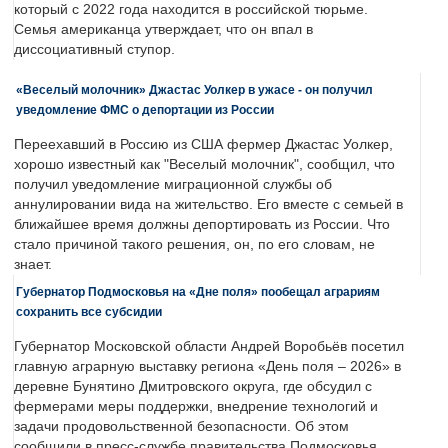
который с 2022 года находится в российской тюрьме.
Семья американца утверждает, что он впал в
диссоциативный ступор.
«Веселый молочник» Джастас Уолкер в ужасе - он получил
уведомление ФМС о депортации из России
Переехавший в Россию из США фермер Джастас Уолкер,
хорошо известный как "Веселый молочник", сообщил, что
получил уведомление миграционной службы об
аннулировании вида на жительство. Его вместе с семьей в
ближайшее время должны депортировать из России. Что
стало причиной такого решения, он, по его словам, не
знает.
Губернатор Подмосковья на «Дне поля» пообещал аграриям
сохранить все субсидии
Губернатор Московской области Андрей Воробьёв посетил
главную аграрную выставку региона «День поля – 2026» в
деревне Бунятино Дмитровского округа, где обсудил с
фермерами меры поддержки, внедрение технологий и
задачи продовольственной безопасности. Об этом
сообщили в пресс-службе правительства Подмосковья.