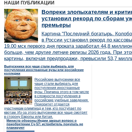
НАШИ ПУБЛИКАЦИИ
Вопреки злопыхателям и крити
установил рекорд по сборам уж
премьеры
Картина "Последний богатырь. Колобо
в России установил рекорд по кассов
19.00 мск первого дня проката заработал 44,8 миллио
больше, чем другие летние релизы 2026 года. При эт
картины, включая предпродажи, превысили 53,7 милл
Выпускники все чаще стали выбирать для
поступления иностранные вузы или российские
колледжи
Российские выпускники все
чаще стали выбирать для
поступления иностранные
вузы. Причина этого в том числе
в сложности поступления в
российские учебные заведения.
Приоритет отдается
участникам олимпиад и тем, кто поступает по
квотам. Из-за этого выпускники все чаще смотрят
в сторону Европы или Китая.
Министр обороны Индии закрыл вопрос о
приобретении Су-57: истребитель покупать не
планируют