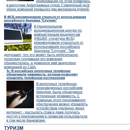
Информация об этом появилась
в картотеке Арбитражных судов. Совокупный долг
обеих компаний превысил два миллиарда рублей.
В ФСБ рекомендовали откаться от использования
российского браузера "Спутник"
В Национальном
координационном центре по
компьютерным инцидентам
(НКЦКИ, структура ФСБ)
рекомендовали отказаться от
использования российского
браузера "Спутник". Там
допускают, что это может быть небезопасно,
поскольку создавшая его компания
обанкротилась, а доменное имя выкуплено
компанией из США.
Ъ: В российских кнопочных телефонах
обнаружили уязвимость, которая позволяет
управлять телефоном посторонним
В кнопочных телефонах,
произведенных российским
брендом, была обнаружена
встроенная уязвимость. С
помощью этого программного
обеспечения можно управлять
устройством удаленно через
интернет - рассылать спам и даже получать
доступ к приложениям и сервисам пользователя,
в том числе банковские.
ТУРИЗМ