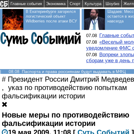
Главные события
Экономика
Спорт
Культура
Шоубиз
Желт
В Екатеринбурге загорелся
Шадаев: Месс
логистический объект
остается в жи
Wildberries после атаки ВСУ
навсегда
Главные событ
07.08
«Веселый моло
07.08
уведомление ФМС о
Вопреки злопы
07.08
сборам уже в день 
|
08.08 Паспорта и права россиянам будут выдавать в МФЦ
#
Президент России Дмитрий Медведе
,
указ по противодействию попыткам
фальсификации истории
Новые меры по противодействию
фальсификации истории
19 мая 2009, 11:08
[
С
уть
С
о
б
ытий
]