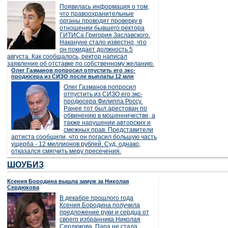
Появилась информация о том,
что правоохранительные
органы проводят проверку в
отношении бывшего ректора
ГИТИСа Григория Заславского.
Накануне стало известно, что
он покидает должность 5
августа. Как сообщалось, ректор написал
заявление об отставке по собственному желанию.
Олег Газманов попросил отпустить его экс-
продюсера из СИЗО после выплаты 12 млн
Олег Газманов попросил
отпустить из СИЗО его экс-
продюсера Филиппа Россу.
Ранее тот был арестован по
обвинению в мошенничестве, а
также нарушении авторских и
смежных прав. Представители
артиста сообщили, что он погасил большую часть
ущерба - 12 миллионов рублей. Суд, однако,
отказался смягчить меру пресечения.
ШОУБИЗ
Ксения Бородина вышла замуж за Николая
Сердюкова
В декабре прошлого года
Ксения Бородина получила
предложение руки и сердца от
своего избранника Николая
Сердюкова. Пара не стала