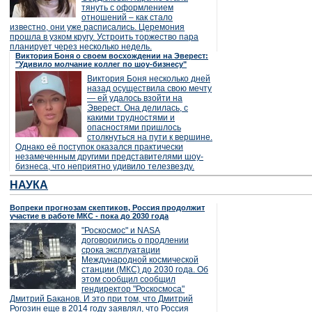
тянуть с оформлением
отношений – как стало
известно, они уже расписались. Церемония
прошла в узком кругу. Устроить торжество пара
планирует через несколько недель.
Виктория Боня о своем восхождении на Эверест:
"Удивило молчание коллег по шоу-бизнесу"
Виктория Боня несколько дней
назад осуществила свою мечту
— ей удалось взойти на
Эверест. Она делилась, с
какими трудностями и
опасностями пришлось
столкнуться на пути к вершине.
Однако её поступок оказался практически
незамеченным другими представителями шоу-
бизнеса, что неприятно удивило телезвезду.
НАУКА
Вопреки прогнозам скептиков, Россия продолжит
участие в работе МКС - пока до 2030 года
"Роскосмос" и NASA
договорились о продлении
срока эксплуатации
Международной космической
станции (МКС) до 2030 года. Об
этом сообщил сообщил
гендиректор "Роскосмоса"
Дмитрий Баканов. И это при том, что Дмитрий
Рогозин еще в 2014 году заявлял, что Россия