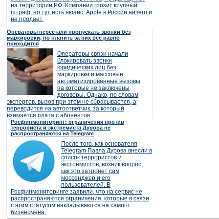
на территории РФ. Компании грозит крупный
штраф, но тут есть нюанс: Apple в России ничего и
не продает.
Операторы перестали пропускать звонки без
маркировки, но платить за них все равно
приходится
Операторы связи начали
блокировать звонки
юридических лиц без
маркировки и массовые
автоматизированные вызовы,
на которые не заключены
договоры. Однако, по словам
экспертов, вызов при этом не сбрасывается, а
переводится на автоответчик, за который
взимается плата с абонентов.
Росфинмониторинг: ограничения против
террориста и экстремиста Дурова не
распространяются на Telegram
После того, как основателя
Telegram Павла Дурова внесли в
список террористов и
экстремистов, возник вопрос,
как это затронет сам
мессенджер и его
пользователей. В
Росфинмониторинге заявили, что на сервис не
распространяются ограничения, которые в связи
с этим статусом накладываются на самого
бизнесмена.