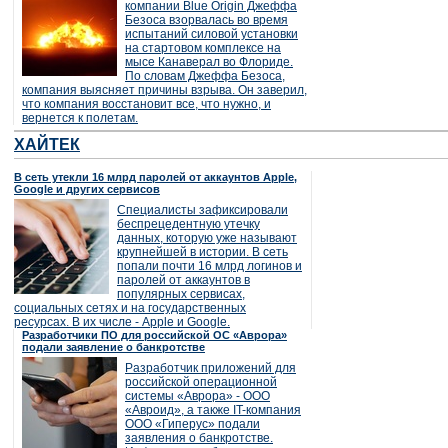
компании Blue Origin Джеффа
Безоса взорвалась во время
испытаний силовой установки
на стартовом комплексе на
мысе Канаверал во Флориде.
По словам Джеффа Безоса,
компания выясняет причины взрыва. Он заверил,
что компания восстановит все, что нужно, и
вернется к полетам.
ХАЙТЕК
В сеть утекли 16 млрд паролей от аккаунтов Apple,
Google и других сервисов
Специалисты зафиксировали
беспрецедентную утечку
данных, которую уже называют
крупнейшей в истории. В сеть
попали почти 16 млрд логинов и
паролей от аккаунтов в
популярных сервисах,
социальных сетях и на государственных
ресурсах. В их числе - Apple и Google.
Разработчики ПО для российской ОС «Аврора»
подали заявление о банкротстве
Разработчик приложений для
российской операционной
системы «Аврора» - ООО
«Авроид», а также IT-компания
ООО «Гиперус» подали
заявления о банкротстве.