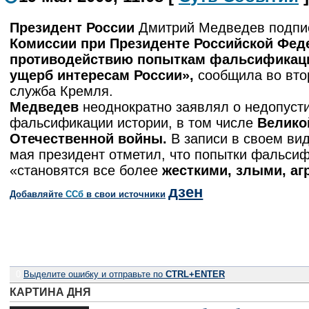
Президент России
Дмитрий Медведев подп
Комиссии при Президенте Российской Фед
противодействию попыткам фальсификаци
ущерб интересам России»,
сообщила во вто
служба Кремля.
Медведев
неоднократно заявлял о недопуст
фальсификации истории, в том числе
Велико
Отечественной войны.
В записи в своем вид
мая президент отметил, что попытки фальси
«становятся все более
жесткими, злыми, аг
дзен
Добавляйте
CСб
в свои источники
0
Выделите ошибку и отправьте по
CTRL+ENTER
КАРТИНА ДНЯ