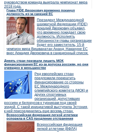
руководством команда выиграла чемпионат мира
2018 года.
Глава FIDE Дворкович временно покинул
должность из-за санкций ЕС
Президент Международной
шахматной федерации (FIDE)
Аркадий Дворкович объявил,
что временно покидает свою
должность. Исполнять
обязанности главы организации
будет его заместитель, 15-й
чемпион мира Вишванатан Ананд. Накануне ЕС
внес Аркадия Дворковича в санкционный список.
Девять стран призвали лишить МОК
финансирования ЕС из-за допуска россиян, но они
очевидно в меньшинстве
Ряд европейских стран
предложили прекратить
финансирование со стороны
ЕС Международного
олимпийского комитета (МОК) и
других спортивных
организаций, допустивших
россиян и белорусов к турнирам под своей
эгидой. С такой инициативой выступила Эстония,
к ней присоединились еще восемь стран.
Всероссийская федерация легкой атлетики
оспорила в CAS продление отстранения
Всероссийская федерация
легкой атлетики (ВФЛА)