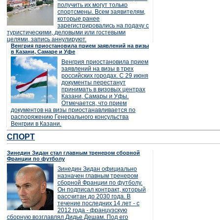
получить их могут только
спортсмены. Всем заявителям,
которые ранее
зарегистрировались на подачу с
туристическими, деловыми или гостевыми
целями, запись аннулируют.
Венгрия приостановила прием заявлений на визы
в Казани, Самаре и Уфе
Венгрия приостановила прием
заявлений на визы в трех
российских городах. С 29 июня
документы перестанут
принимать в визовых центрах
Казани, Самары и Уфы.
Отмечается, что прием
документов на визы приостанавливается по
распоряжению Генерального консульства
Венгрии в Казани.
СПОРТ
Зинедин Зидан стал главным тренером сборной
Франции по футболу
Зинедин Зидан официально
назначен главным тренером
сборной Франции по футболу.
Он подписал контракт, который
рассчитан до 2030 года. В
течение последних 14 лет - с
2012 года - французскую
сборную возглавлял Дидье Дешам. Под его