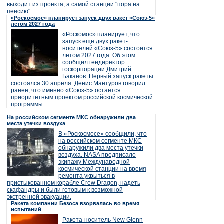
выходит из проекта, а самой станции "пора на
пенсию".
«Роскосмос» планирует запуск двух ракет «Союз-5»
летом 2027 года
«Роскомос» планирует, что
запуск еще двух ракет-
носителей «Союз-5» состоится
летом 2027 года. Об этом
сообщил гендиректор
госкорпорации Дмитрий
Баканов. Первый запуск ракеты
состоялся 30 апреля. Денис Мантуров говорил
ранее, что именно «Союз-5» остается
приоритетным проектом российской космической
программы.
На российском сегменте МКС обнаружили два
места утечки воздуха
В «Роскосмосе» сообщили, что
на российском сегменте МКС
обнаружили два места утечки
воздуха. NASA предписало
экипажу Международной
космической станции на время
ремонта укрыться в
пристыкованном корабле Crew Dragon, надеть
скафандры и были готовым к возможной
экстренной эвакуации.
Ракета компании Безоса взорвалась во время
испытаний
Ракета-носитель New Glenn