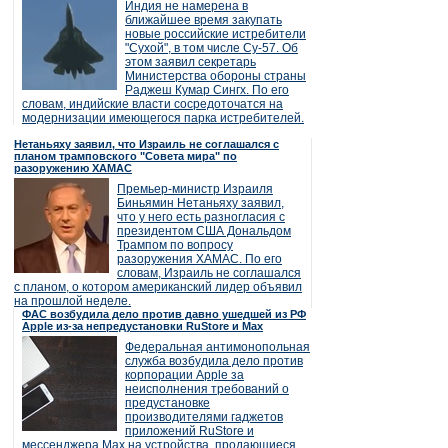
Индия не намерена в
ближайшее время закупать
новые российские истребители
"Сухой", в том числе Су-57. Об
этом заявил секретарь
Министерства обороны страны
Раджеш Кумар Сингх. По его
словам, индийские власти сосредоточатся на
модернизации имеющегося парка истребителей.
Нетаньяху заявил, что Израиль не соглашался с
планом трамповского "Совета мира" по
разоружению ХАМАС
Премьер-министр Израиля
Биньямин Нетаньяху заявил,
что у него есть разногласия с
президентом США Дональдом
Трампом по вопросу
разоружения ХАМАС. По его
словам, Израиль не соглашался
с планом, о котором американский лидер объявил
на прошлой неделе.
ФАС возбудила дело против давно ушедшей из РФ
Apple из-за непредустановки RuStore и Max
Федеральная антимонопольная
служба возбудила дело против
корпорации Apple за
неисполнения требований о
предустановке
производителями гаджетов
приложений RuStore и
мессенджера Max на устройства, продающиеся