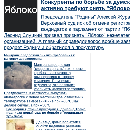
Конкуренты по борьбе за думск
активно требуют снять "Яблок
Председатель "Родины" Алексей Жура
Верховный суд иск об отмене регистр
кандидатов в парламент от партии "Я
Леонид Слуцкий призвал признать "Яблоко" нежелате
организацией. А главный справедливорос вообще заяв
продает Родину и обратился в прокуратуру.
Минтранс предложил снизить требования к
качеству авиакеросина
Минтранс предложил
"скорректировать" технические
требования к качеству
авиакеросина в сторону
снижения. По мнению
ведомства, это позволит
увеличить количество топлива.
Предлагается, в частности, выпускать
авиакеросин с менее жесткими требованиями к
температуре замерзания - не при –60°C, как
делают сейчас, а при –50°C.
Где родился, там не пригодился: Дональд Трамп
подписал новый указ по борьбе с "родильным
туризмом"
Дональд Трамп попытался
обойти недавнее решение