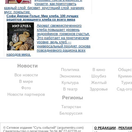
узнаете, как приготовить
каждый слой: бисквит, хрустящий слой, начинку,
мусс, покрытие.
Софи Дюпюи-Голье: Мир хлеба. 100 лучших
рецептов домашнего хлеба со всего мира
Аромат свежеиспеченного
хлеба повышает уровень
эндорфинов, гормонов счастья.
Это работает на генетическом
уровне, ведь хлеб —
универсальный продукт, основа
повседневного рациона всех
народов мира.
Новости
Политика
В кино
Общес
Все новости
Экономика
Шоубиз
Крими
В мире
Культура
Желтый
Тури
Фото
В театр
Здоровье
Сад-ог
Новости партнеров
Регионы
Татарстан
Белоруссия
© Сетевое издание "Суть событий" (argumentiru.com)
О РЕДАКЦИИ
,
РЕКЛА
Свидетельство о регистрации Эл № ФС77-62778 от