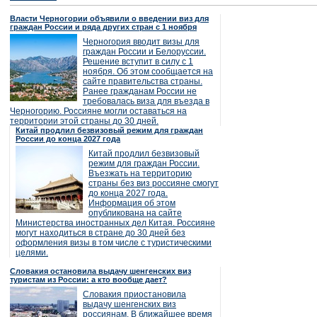
Власти Черногории объявили о введении виз для
граждан России и ряда других стран с 1 ноября
Черногория вводит визы для
граждан России и Белоруссии.
Решение вступит в силу с 1
ноября. Об этом сообщается на
сайте правительства страны.
Ранее гражданам России не
требовалась виза для въезда в
Черногорию. Россияне могли оставаться на
территории этой страны до 30 дней.
Китай продлил безвизовый режим для граждан
России до конца 2027 года
Китай продлил безвизовый
режим для граждан России.
Въезжать на территорию
страны без виз россияне смогут
до конца 2027 года.
Информация об этом
опубликована на сайте
Министерства иностранных дел Китая. Россияне
могут находиться в стране до 30 дней без
оформления визы в том числе с туристическими
целями.
Словакия остановила выдачу шенгенских виз
туристам из России: а кто вообще дает?
Словакия приостановила
выдачу шенгенских виз
россиянам. В ближайшее время