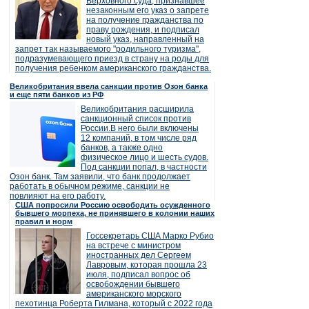
Верховного суда, признавшее
незаконным его указ о запрете
на получение гражданства по
праву рождения, и подписал
новый указ, направленный на
запрет так называемого "родильного туризма",
подразумевающего приезд в страну на роды для
получения ребенком американского гражданства.
Великобритания ввела санкции против Озон банка
и еще пяти банков из РФ
Великобритания расширила
санкционный список против
России.В него были включены
12 компаний, в том числе ряд
банков, а также одно
физическое лицо и шесть судов.
Под санкции попал, в частности
Озон банк. Там заявили, что банк продолжает
работать в обычном режиме, санкции не
повлияют на его работу.
США попросили Россию освободить осужденного
бывшего морпеха, не принявшего в колонии наших
правил и норм
Госсекретарь США Марко Рубио
на встрече с министром
иностранных дел Сергеем
Лавровым, которая прошла 23
июля, подписал вопрос об
освобождении бывшего
американского морского
пехотинца Роберта Гилмана, который с 2022 года