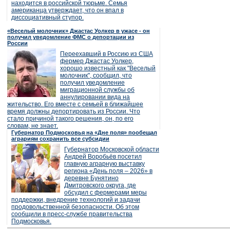
находится в российской тюрьме. Семья
американца утверждает, что он впал в
диссоциативный ступор.
«Веселый молочник» Джастас Уолкер в ужасе - он
получил уведомление ФМС о депортации из
России
Переехавший в Россию из США
фермер Джастас Уолкер,
хорошо известный как "Веселый
молочник", сообщил, что
получил уведомление
миграционной службы об
аннулировании вида на
жительство. Его вместе с семьей в ближайшее
время должны депортировать из России. Что
стало причиной такого решения, он, по его
словам, не знает.
Губернатор Подмосковья на «Дне поля» пообещал
аграриям сохранить все субсидии
Губернатор Московской области
Андрей Воробьёв посетил
главную аграрную выставку
региона «День поля – 2026» в
деревне Бунятино
Дмитровского округа, где
обсудил с фермерами меры
поддержки, внедрение технологий и задачи
продовольственной безопасности. Об этом
сообщили в пресс-службе правительства
Подмосковья.