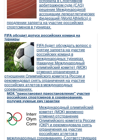
оспорила в Спортивном
арбитражном суде (CAS)
решение Международной
ассоциации легкоатлетических
федераций (World Athletics) о
продлении запрета на участие российских
спортсменов в турнирах.
FIFA обсудит допуск российских команд на
турниры
FIFA будет обсуждать вопрос о
снятии запрета на участие
российских команд в
международных турнирах.
Накануне Международный
олимпийский комитет (МОК)
отменил ограничения в
отношении Олимпийского комитета России и
рекомендовал снять ограничения на участие
российских атлетов в международных
соревнованиях.
МОК "приостановил приостановление" участия
российских спортсменов в соревнованиях,
получив нужные ему гарантии
Международный олимпийский
комитет (МОК) временно
отменил отстранение
Олимпийского комитета России
(ОКР) и рекомендовала снять
ограничения на участие
российских атлетов в
международных соревнваниях. Соответствующее