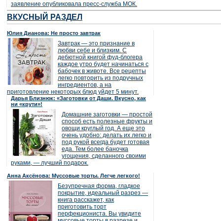
заявление опубликовала пресс-служба МОК.
ВКУСНЫЙ РАЗДЕЛ
Юлия Дианова: Не просто завтрак
Завтрак — это признание в
любви себе и близким. С
дебютной книгой фуд-блогера
каждое утро будет начинаться с
бабочек в животе. Все рецепты
легко повторить из подручных
ингредиентов, а на
приготовление некоторых блюд уйдет 5 минут.
Дарья Близнюк: «Заготовки от Даши. Вкусно, как
ни «крути»!
Домашние заготовки — простой
способ есть полезные фрукты и
овощи круглый год. А еще это
очень удобно: делать их легко и
под рукой всегда будет готовая
еда. Тем более баночка
угощения, сделанного своими
руками, — лучший подарок.
Анна Аксёнова: Муссовые торты. Легче легкого!
Безупречная форма, гладкое
покрытие, идеальный разрез —
книга расскажет, как
приготовить торт
перфекциониста. Вы увидите
муссовые торты в разрезе и