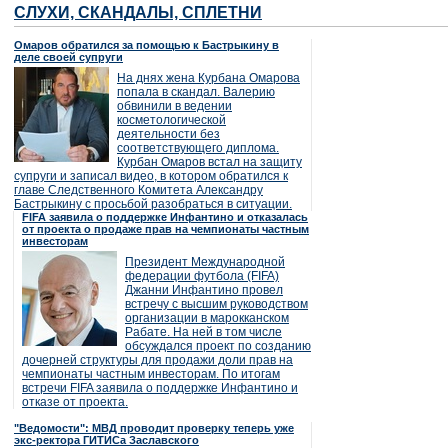
СЛУХИ, СКАНДАЛЫ, СПЛЕТНИ
Омаров обратился за помощью к Бастрыкину в
деле своей супруги
На днях жена Курбана Омарова
попала в скандал. Валерию
обвинили в ведении
косметологической
деятельности без
соответствующего диплома.
Курбан Омаров встал на защиту
супруги и записал видео, в котором обратился к
главе Следственного Комитета Александру
Бастрыкину с просьбой разобраться в ситуации.
FIFA заявила о поддержке Инфантино и отказалась
от проекта о продаже прав на чемпионаты частным
инвесторам
Президент Международной
федерации футбола (FIFA)
Джанни Инфантино провел
встречу с высшим руководством
организации в марокканском
Рабате. На ней в том числе
обсуждался проект по созданию
дочерней структуры для продажи доли прав на
чемпионаты частным инвесторам. По итогам
встречи FIFA заявила о поддержке Инфантино и
отказе от проекта.
"Ведомости": МВД проводит проверку теперь уже
экс-ректора ГИТИСа Заславского