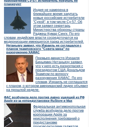
приобретении Су-57: истребитель покупать не
планируют
Индия не намерена в
ближайшее время закупать
новые российские истребители
"Сухой", в том числе Су-57. Об
этом заявил секретарь
Министерства обороны страны
Раджеш Кумар Сингх. По его
словам, индийские власти сосредоточатся на
модернизации имеющегося парка истребителей.
Нетаньяху заявил, что Израиль не соглашался с
планом трамповского "Совета мира" по
разоружению ХАМАС
Премьер-министр Израиля
Биньямин Нетаньяху заявил,
что у него есть разногласия с
президентом США Дональдом
Трампом по вопросу
разоружения ХАМАС. По его
словам, Израиль не соглашался
с планом, о котором американский лидер объявил
на прошлой неделе.
ФАС возбудила дело против давно ушедшей из РФ
Apple из-за непредустановки RuStore и Max
Федеральная антимонопольная
служба возбудила дело против
корпорации Apple за
неисполнения требований о
предустановке
производителями гаджетов