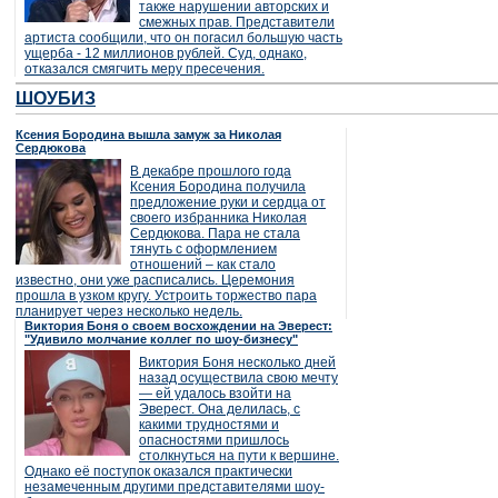
также нарушении авторских и
смежных прав. Представители
артиста сообщили, что он погасил большую часть
ущерба - 12 миллионов рублей. Суд, однако,
отказался смягчить меру пресечения.
ШОУБИЗ
Ксения Бородина вышла замуж за Николая
Сердюкова
В декабре прошлого года
Ксения Бородина получила
предложение руки и сердца от
своего избранника Николая
Сердюкова. Пара не стала
тянуть с оформлением
отношений – как стало
известно, они уже расписались. Церемония
прошла в узком кругу. Устроить торжество пара
планирует через несколько недель.
Виктория Боня о своем восхождении на Эверест:
"Удивило молчание коллег по шоу-бизнесу"
Виктория Боня несколько дней
назад осуществила свою мечту
— ей удалось взойти на
Эверест. Она делилась, с
какими трудностями и
опасностями пришлось
столкнуться на пути к вершине.
Однако её поступок оказался практически
незамеченным другими представителями шоу-