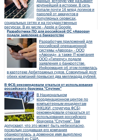
данных, которую уже называют
крупнейшей в истории. В сеть
попали почти 16 млрд логинов и
паролей от аккаунтов в
популярных сервисах,
социальных сетях и на государственных
ресурсах. В их числе - Apple и Google.
Разработчики ПО для российской ОС «Аврора»
подали заявление о банкротстве
Разработчик приложений для
российской операционной
системы «Аврора» - ООО
«Авроид», а также IT-компания
ООО «Гиперус» подали
заявления о банкротстве.
Информация об этом появилась
в картотеке Арбитражных судов. Совокупный долг
обеих компаний превысил два миллиарда рублей.
В ФСБ рекомендовали откаться от использования
российского браузера "Спутник"
В Национальном
координационном центре по
компьютерным инцидентам
(НКЦКИ, структура ФСБ)
рекомендовали отказаться от
использования российского
браузера "Спутник". Там
допускают, что это может быть небезопасно,
поскольку создавшая его компания
обанкротилась, а доменное имя выкуплено
компанией из США.