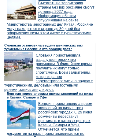
Въезжать на территорию
страны без виз россияне смогут
до конца 2027 года.
Информация об этом
опубликована на сайте
Министерства иностранных дел Китая. Россияне
могут находиться в стране до 30 дней без
оформления визы в том числе с туристическими
целями.
Словакия остановила выдачу шенгенских виз
туристам из России: а кто вообще дает?
Словакия приостановила
выдачу шенгенских виз
россиянам. В ближайшее время
получить их могут только
спортсмены. Всем заявителям,
которые ранее
зарегистрировались на подачу с
туристическими, деловыми или гостевыми
целями, запись аннулируют.
Венгрия приостановила прием заявлений на визы
в Казани, Самаре и Уфе
Венгрия приостановила прием
заявлений на визы в трех
российских городах. С 29 июня
документы перестанут
принимать в визовых центрах
Казани, Самары и Уфы.
Отмечается, что прием
документов на визы приостанавливается по