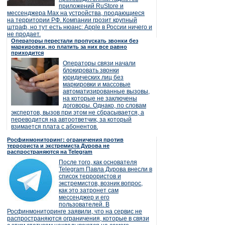
приложений RuStore и
мессенджера Max на устройства, продающиеся
на территории РФ. Компании грозит крупный
штраф, но тут есть нюанс: Apple в России ничего и
не продает.
Операторы перестали пропускать звонки без
маркировки, но платить за них все равно
приходится
Операторы связи начали
блокировать звонки
юридических лиц без
маркировки и массовые
автоматизированные вызовы,
на которые не заключены
договоры. Однако, по словам
экспертов, вызов при этом не сбрасывается, а
переводится на автоответчик, за который
взимается плата с абонентов.
Росфинмониторинг: ограничения против
террориста и экстремиста Дурова не
распространяются на Telegram
После того, как основателя
Telegram Павла Дурова внесли в
список террористов и
экстремистов, возник вопрос,
как это затронет сам
мессенджер и его
пользователей. В
Росфинмониторинге заявили, что на сервис не
распространяются ограничения, которые в связи