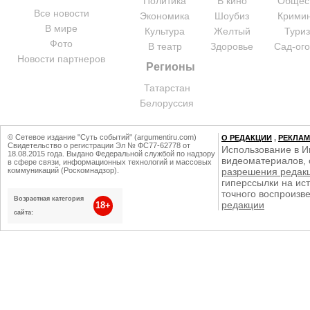
Политика
В кино
Общес
Все новости
Экономика
Шоубиз
Крими
В мире
Культура
Желтый
Тури
Фото
В театр
Здоровье
Сад-ог
Новости партнеров
Регионы
Татарстан
Белоруссия
© Сетевое издание "Суть событий" (argumentiru.com)
О РЕДАКЦИИ
,
РЕКЛА
Свидетельство о регистрации Эл № ФС77-62778 от
Использование в И
18.08.2015 года. Выдано Федеральной службой по надзору
видеоматериалов, 
в сфере связи, информационных технологий и массовых
коммуникаций (Роскомнадзор).
разрешения редак
гиперссылки на ист
точного воспроизв
Возрастная категория
редакции
18+
сайта: