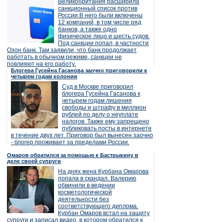
Великобритания расширила
санкционный список против
России.В него были включены
12 компаний, в том числе ряд
банков, а также одно
физическое лицо и шесть судов.
Под санкции попал, в частности
Озон банк. Там заявили, что банк продолжает
работать в обычном режиме, санкции не
повлияют на его работу.
Блогера Гусейна Гасанова заочно приговорили к
четырем годам колонии
Суд в Москве приговорил
блогера Гусейна Гасанова к
четырем годам лишения
свободы и штрафу в миллион
рублей по делу о неуплате
налогов. Также ему запрещено
публиковать посты в интернете
в течение двух лет. Приговор был вынесен заочно
- блогер проживает за пределами России.
Омаров обратился за помощью к Бастрыкину в
деле своей супруги
На днях жена Курбана Омарова
попала в скандал. Валерию
обвинили в ведении
косметологической
деятельности без
соответствующего диплома.
Курбан Омаров встал на защиту
супруги и записал видео, в котором обратился к