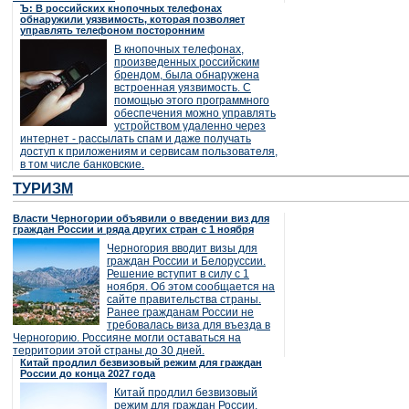
Ъ: В российских кнопочных телефонах
обнаружили уязвимость, которая позволяет
управлять телефоном посторонним
В кнопочных телефонах,
произведенных российским
брендом, была обнаружена
встроенная уязвимость. С
помощью этого программного
обеспечения можно управлять
устройством удаленно через
интернет - рассылать спам и даже получать
доступ к приложениям и сервисам пользователя,
в том числе банковские.
ТУРИЗМ
Власти Черногории объявили о введении виз для
граждан России и ряда других стран с 1 ноября
Черногория вводит визы для
граждан России и Белоруссии.
Решение вступит в силу с 1
ноября. Об этом сообщается на
сайте правительства страны.
Ранее гражданам России не
требовалась виза для въезда в
Черногорию. Россияне могли оставаться на
территории этой страны до 30 дней.
Китай продлил безвизовый режим для граждан
России до конца 2027 года
Китай продлил безвизовый
режим для граждан России.