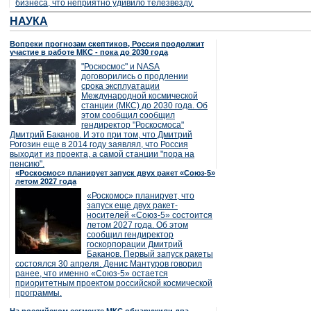
бизнеса, что неприятно удивило телезвезду.
НАУКА
Вопреки прогнозам скептиков, Россия продолжит
участие в работе МКС - пока до 2030 года
"Роскосмос" и NASA
договорились о продлении
срока эксплуатации
Международной космической
станции (МКС) до 2030 года. Об
этом сообщил сообщил
гендиректор "Роскосмоса"
Дмитрий Баканов. И это при том, что Дмитрий
Рогозин еще в 2014 году заявлял, что Россия
выходит из проекта, а самой станции "пора на
пенсию".
«Роскосмос» планирует запуск двух ракет «Союз-5»
летом 2027 года
«Роскомос» планирует, что
запуск еще двух ракет-
носителей «Союз-5» состоится
летом 2027 года. Об этом
сообщил гендиректор
госкорпорации Дмитрий
Баканов. Первый запуск ракеты
состоялся 30 апреля. Денис Мантуров говорил
ранее, что именно «Союз-5» остается
приоритетным проектом российской космической
программы.