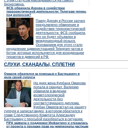
с этим статусом накладываются на самого
бизнесмена.
ФСБ обвинила Дурова в содействии
террористической деятельности: Телеграм теперь
под вопросом?
Павлу Дурову в России заочно
предъявлено обвинение в
содействии террористической
деятельности. ФСБ сообщила,
что он будет объявлен в
международный розыск.
Основанием для этого стало
неудаление администрацией Telegram чатов и
ботов, которые используются для координации
терактов и диверсий в РФ.
СЛУХИ, СКАНДАЛЫ, СПЛЕТНИ
Омаров обратился за помощью к Бастрыкину в
деле своей супруги
На днях жена Курбана Омарова
попала в скандал. Валерию
обвинили в ведении
косметологической
деятельности без
соответствующего диплома.
Курбан Омаров встал на защиту
супруги и записал видео, в котором обратился к
главе Следственного Комитета Александру
Бастрыкину с просьбой разобраться в ситуации.
FIFA заявила о поддержке Инфантино и отказалась
от проекта о продаже прав на чемпионаты частным