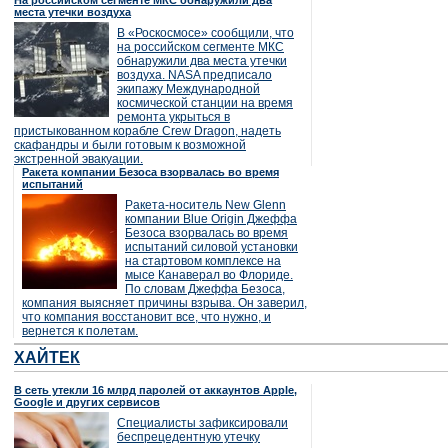
На российском сегменте МКС обнаружили два
места утечки воздуха
В «Роскосмосе» сообщили, что
на российском сегменте МКС
обнаружили два места утечки
воздуха. NASA предписало
экипажу Международной
космической станции на время
ремонта укрыться в
пристыкованном корабле Crew Dragon, надеть
скафандры и были готовым к возможной
экстренной эвакуации.
Ракета компании Безоса взорвалась во время
испытаний
Ракета-носитель New Glenn
компании Blue Origin Джеффа
Безоса взорвалась во время
испытаний силовой установки
на стартовом комплексе на
мысе Канаверал во Флориде.
По словам Джеффа Безоса,
компания выясняет причины взрыва. Он заверил,
что компания восстановит все, что нужно, и
вернется к полетам.
ХАЙТЕК
В сеть утекли 16 млрд паролей от аккаунтов Apple,
Google и других сервисов
Специалисты зафиксировали
беспрецедентную утечку