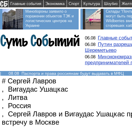
Главные события
Экономика
Спорт
Культура
Шоубиз
Желт
Минобороны заявило о
Склады "Почт
поражении объектов ТЭК и
могут быть пе
логистических центров на
Wildberries вм
Украине
сгоревших ха
Главные событ
06.08
Путин разреши
06.08
Шереметьево
Минэкономраз
06.08
предпринимателей п
|
08.08 Паспорта и права россиянам будут выдавать в МФЦ
#
Сергей Лавров
,
Вигаудас Ушацкас
,
Литва
,
Россия
,
Сергей Лавров и Вигаудас Ушацкас п
встречу в Москве
,