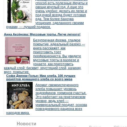
способ есть полезные фрукты и
овощи круглый год. А еще это
очень удобно: делать их легко и
под рукой всегда будет готовая
еда. Тем более баночка
угощения, сделанного своими
руками, — лучший подарок.
Анна Аксёнова: Муссовые торты. Легче легкого!
Безупречная форма, гладкое
покрытие, идеальный разрез —
книга расскажет, как
приготовить торт
перфекциониста. Вы увидите
муссовые торты в разрезе и
узнаете, как приготовить
каждый слой: бисквит, хрустящий слой, начинку,
мусс, покрытие.
Софи Дюпюи-Голье: Мир хлеба. 100 лучших
рецептов домашнего хлеба со всего мира
Аромат свежеиспеченного
хлеба повышает уровень
эндорфинов, гормонов счастья.
Это работает на генетическом
уровне, ведь хлеб —
универсальный продукт, основа
повседневного рациона всех
народов мира.
Новости