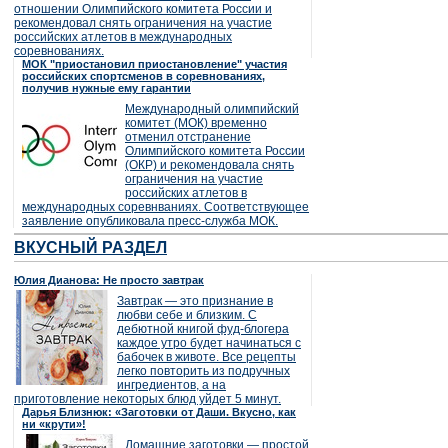
отношении Олимпийского комитета России и
рекомендовал снять ограничения на участие
российских атлетов в международных
соревнованиях.
МОК "приостановил приостановление" участия
российских спортсменов в соревнованиях,
получив нужные ему гарантии
Международный олимпийский
комитет (МОК) временно
отменил отстранение
Олимпийского комитета России
(ОКР) и рекомендовала снять
ограничения на участие
российских атлетов в
международных соревнваниях. Соответствующее
заявление опубликовала пресс-служба МОК.
ВКУСНЫЙ РАЗДЕЛ
Юлия Дианова: Не просто завтрак
Завтрак — это признание в
любви себе и близким. С
дебютной книгой фуд-блогера
каждое утро будет начинаться с
бабочек в животе. Все рецепты
легко повторить из подручных
ингредиентов, а на
приготовление некоторых блюд уйдет 5 минут.
Дарья Близнюк: «Заготовки от Даши. Вкусно, как
ни «крути»!
Домашние заготовки — простой