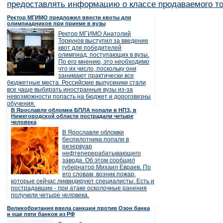
предоставлять информацию о классе продаваемого то
Ректор МГИМО предложил ввести квоты для
олимпиадников при приеме в вузы
Ректор МГИМО Анатолий
Торкунов выступил за введение
квот для победителей
олимпиад, поступающих в вузы.
По его мнению, это необходимо
что их число, поскольку они
занимают практически все
бюджетные места. Российские выпускники стали
все чаще выбирать иностранные вузы из-за
невозможности попасть на бюджет и дороговизны
обучения.
В Ярославле обломки БПЛА попали в НПЗ, в
Нижегородской области пострадали четыре
человека
В Ярославле обломки
беспилотника попали в
резервуар
нефтеперерабатывающего
завода. Об этом сообщил
губернатор Михаил Евраев. По
его словам, возник пожар,
которые сейчас ликвидируют специалисты. Есть и
пострадавшие - при атаке осколочные ранения
получили четыре человека.
Великобритания ввела санкции против Озон банка
и еще пяти банков из РФ