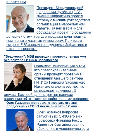
инвесторам
Президент Международной
федерации футбола (FIFA)
Джанни Инфантино провел
встречу с высшим руководством
организации в марокканском
Рабате. На ней в том числе
обсуждался проект по созданию
дочерней структуры для продажи доли прав на
чемпионаты частным инвесторам. По итогам
встречи FIFA заявила о поддержке Инфантино и
отказе от проекта.
"Ведомости": МВД проводит проверку теперь уже
экс-ректора ГИТИСа Заславского
Появилась информация о том,
что правоохранительные
органы проводят проверку в
отношении бывшего ректора
ГИТИСа Григория Заславского.
Накануне стало известно, что
он покидает должность 5
августа. Как сообщалось, ректор написал
заявление об отставке по собственному желанию.
Олег Газманов попросил отпустить его экс-
продюсера из СИЗО после выплаты 12 млн
Олег Газманов попросил
отпустить из СИЗО его экс-
продюсера Филиппа Россу.
Ранее тот был арестован по
обвинению в мошенничестве, а