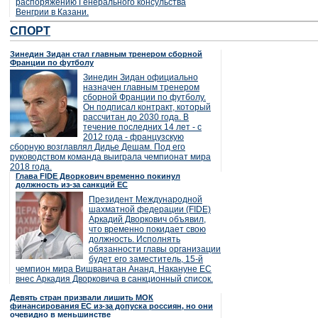
распоряжению Генерального консульства
Венгрии в Казани.
СПОРТ
Зинедин Зидан стал главным тренером сборной
Франции по футболу
Зинедин Зидан официально
назначен главным тренером
сборной Франции по футболу.
Он подписал контракт, который
рассчитан до 2030 года. В
течение последних 14 лет - с
2012 года - французскую
сборную возглавлял Дидье Дешам. Под его
руководством команда выиграла чемпионат мира
2018 года.
Глава FIDE Дворкович временно покинул
должность из-за санкций ЕС
Президент Международной
шахматной федерации (FIDE)
Аркадий Дворкович объявил,
что временно покидает свою
должность. Исполнять
обязанности главы организации
будет его заместитель, 15-й
чемпион мира Вишванатан Ананд. Накануне ЕС
внес Аркадия Дворковича в санкционный список.
Девять стран призвали лишить МОК
финансирования ЕС из-за допуска россиян, но они
очевидно в меньшинстве