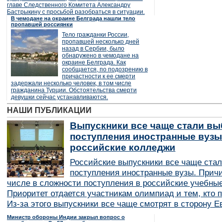
главе Следственного Комитета Александру
Бастрыкину с просьбой разобраться в ситуации.
В чемодане на окраине Белграда нашли тело
пропавшей россиянки
Тело гражданки России,
пропавшей несколько дней
назад в Сербии, было
обнаружено в чемодане на
окраине Белграда. Как
сообщается, по подозрению в
причастности к ее смерти
задержали несколько человек, в том числе
гражданина Турции. Обстоятельства смерти
девушки сейчас устанавливаются.
НАШИ ПУБЛИКАЦИИ
Выпускники все чаще стали вы
поступления иностранные вузы
российские колледжи
Российские выпускники все чаще ста
поступления иностранные вузы. Причи
числе в сложности поступления в российские учебные
Приоритет отдается участникам олимпиад и тем, кто п
Из-за этого выпускники все чаще смотрят в сторону Е
Министр обороны Индии закрыл вопрос о