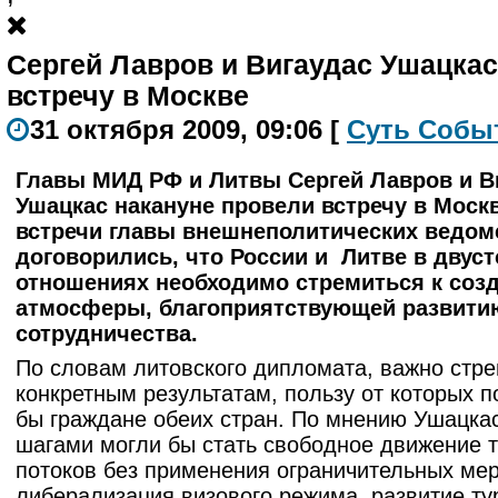
Сергей Лавров и Вигаудас Ушацка
встречу в Москве
31 октября 2009, 09:06
[
С
уть
С
о
б
ы
Главы МИД РФ и Литвы Сергей Лавров и В
Ушацкас накануне провели встречу в Москв
встречи главы внешнеполитических ведом
договорились, что России и Литве в двус
отношениях необходимо стремиться к соз
атмосферы, благоприятствующей развити
сотрудничества.
По словам литовского дипломата, важно стре
конкретным результатам, пользу от которых 
бы граждане обеих стран. По мнению Ушацкас
шагами могли бы стать свободное движение 
потоков без применения ограничительных мер
либерализация визового режима, развитие ту