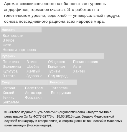
Аромат свежеиспеченного хлеба повышает уровень
эндорфинов, гормонов счастья. Это работает на
генетическом уровне, ведь хлеб — универсальный продукт,
основа повседневного рациона всех народов мира.
Новости
Все новости
В мире
Фото
Новости партнеров
Рубрики
Политика
В кино
Общество
Происшествия
Экономика
Шоубиз
Криминал
Авто
Культура
Желтый
Туризм
Хайтек
В театр
Здоровье
Сад-огород
Спорт
Регионы
Футбол
Баскетбол
Татарстан
Хоккей
Автоспорт
Белоруссия
Теннис
Фристайл
Бокс/ММА
© Сетевое издание "Суть событий" (argumentiru.com) Свидетельство о
регистрации Эл № ФС77-62778 от 18.08.2015 года. Выдано Федеральной
службой по надзору в сфере связи, информационных технологий и массовых
коммуникаций (Роскомнадзор).