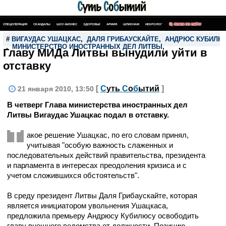
СПЕЦОПЕРАЦИЯ
СКАНДАЛЫ
ШОУ-БИЗНЕС
ЗДОРОВЬЕ
АРМИЯ
ШПИОНАЖ
НЕКРОЛОГ
ПОИСК ПО САЙТУ
#
ВИГАУДАС УШАЦКАС
,
ДАЛЯ ГРИБАУСКАЙТЕ
,
АНДРЮС КУБИЛЮ
,
МИНИСТЕРСТВО ИНОСТРАННЫХ ДЕЛ ЛИТВЫ
,
Главу МИДа Литвы вынудили уйти в
отставку
[
С
уть
С
о
б
ытий
]
21 января 2010, 13:50
В четверг Глава министерства иностранных дел
Литвы Вигаудас Ушацкас подал в отставку.
Т
акое решение Ушацкас, по его словам принял,
учитывая "особую важность слаженных и
последовательных действий правительства, президента
и парламента в интересах преодоления кризиса и с
учетом сложившихся обстоятельств".
В среду президент Литвы Даля Грибаускайте, которая
является инициатором увольнения Ушацкаса,
предложила премьеру Андрюсу Кубилюсу освободить
главу внешнего ведомства от должности. Позицию