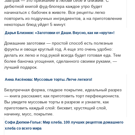
Завтрак — это признание в любви себе и близким. С
дебютной книгой фуд-блогера каждое утро будет
начинаться с бабочек в животе. Все рецепты легко
повторить из подручных ингредиентов, а на приготовление
некоторых блюд уйдет 5 минут.
Дарья Близнюк: «Заготовки от Даши. Вкусно, как ни «крути»!
Домашние заготовки — простой способ есть полезные
фрукты и овощи круглый год. А еще это очень удобно:
делать их легко и под рукой всегда будет готовая еда. Тем
более баночка угощения, сделанного своими руками, —
лучший подарок.
Анна Аксёнова: Муссовые торты. Легче легкого!
Безупречная форма, гладкое покрытие, идеальный разрез
— книга расскажет, как приготовить торт перфекциониста.
Вы увидите муссовые торты в разрезе и узнаете, как
приготовить каждый слой: бисквит, хрустящий слой,
начинку, мусс, покрытие.
Софи Дюпюи-Голье: Мир хлеба. 100 лучших рецептов домашнего
хлеба со всего мира