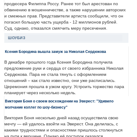
продюсера Филиппа Россу. Ранее тот был арестован по
обвинению в мошенничестве, а также нарушении авторских
и смежных прав. Представители артиста сообщили, что он
погасил большую часть ущерба - 12 миллионов рублей.
Суд, однако, отказался смягчить меру пресечения.
ШОУБИЗ
Ксения Бородина вышла замуж за Николая Сердюкова
В декабре прошлого года Ксения Бородина получила
предложение руки и сердца от своего избранника Николая
Сердюкова. Пара не стала тянуть с оформлением
отношений – как стало известно, они уже расписались.
Церемония прошла в узком кругу. Устроить торжество пара
планирует через несколько недель.
Виктория Боня о своем восхождении на Эверест: "Удивило
молчание коллег по шоу-бизнесу"
Виктория Боня несколько дней назад осуществила свою
мечту — ей удалось взойти на Эверест. Она делилась, с
какими трудностями и опасностями пришлось столкнуться
на пути к вершине. Однако её поступок оказался