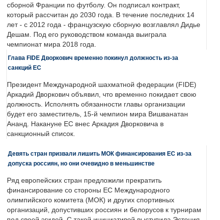
сборной Франции по футболу. Он подписал контракт,
который рассчитан до 2030 года. В течение последних 14
лет - с 2012 года - французскую сборную возглавлял Дидье
Дешам. Под его руководством команда выиграла
чемпионат мира 2018 года.
Глава FIDE Дворкович временно покинул должность из-за
санкций ЕС
Президент Международной шахматной федерации (FIDE)
Аркадий Дворкович объявил, что временно покидает свою
должность. Исполнять обязанности главы организации
будет его заместитель, 15-й чемпион мира Вишванатан
Ананд. Накануне ЕС внес Аркадия Дворковича в
санкционный список.
Девять стран призвали лишить МОК финансирования ЕС из-за
допуска россиян, но они очевидно в меньшинстве
Ряд европейских стран предложили прекратить
финансирование со стороны ЕС Международного
олимпийского комитета (МОК) и других спортивных
организаций, допустивших россиян и белорусов к турнирам
под своей эгидой. С такой инициативой выступила Эстония,