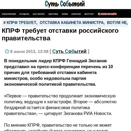
СПЕЦОПЕРАЦИЯ
СКАНДАЛЫ
ШОУ-БИЗНЕС
ЗДОРОВЬЕ
АРМИЯ
ШПИОНАЖ
НЕКРОЛОГ
ПОИСК ПО САЙТУ
#
КПРФ ТРЕБУЕТ
,
ОТСТАВКА КАБИНЕТА МИНИСТРА
,
ВОТУМ НЕД
КПРФ требует отставки российского
правительства
[
С
уть
С
о
б
ытий
]
8 июля 2013, 13:08
В понедельник лидер КПРФ Геннадий Зюганов
представил на пресс-конференции перечень из 10
причин для требований отставки кабинета
министров, особо недовольна партия
экономической политикой правительства
.
«Первое — правительство продолжает экономическую
политику, ведущую к катастрофе. Второе — абсолютно
бездарной остается финансовая политика
правительства», — цитирует Зюганова РИА Новости.
По мнению КПРФ, правительство не только не может
обеспечить устойчивый рост экономики, но и ведет