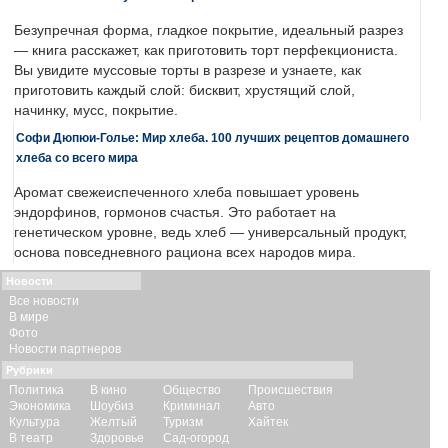
Безупречная форма, гладкое покрытие, идеальный разрез
— книга расскажет, как приготовить торт перфекциониста.
Вы увидите муссовые торты в разрезе и узнаете, как
приготовить каждый слой: бисквит, хрустящий слой,
начинку, мусс, покрытие.
Софи Дюпюи-Голье: Мир хлеба. 100 лучших рецептов домашнего
хлеба со всего мира
Аромат свежеиспеченного хлеба повышает уровень
эндорфинов, гормонов счастья. Это работает на
генетическом уровне, ведь хлеб — универсальный продукт,
основа повседневного рациона всех народов мира.
Новости
Все новости
В мире
Фото
Новости партнеров
Рубрики
Политика
В кино
Общество
Происшествия
Экономика
Шоубиз
Криминал
Авто
Культура
Желтый
Туризм
Хайтек
В театр
Здоровье
Сад-огород