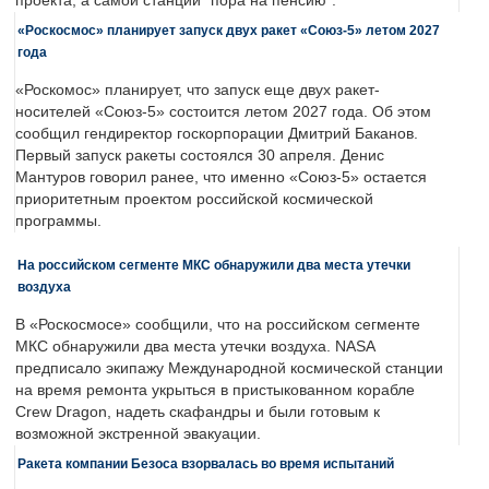
проекта, а самой станции "пора на пенсию".
«Роскосмос» планирует запуск двух ракет «Союз-5» летом 2027
года
«Роскомос» планирует, что запуск еще двух ракет-
носителей «Союз-5» состоится летом 2027 года. Об этом
сообщил гендиректор госкорпорации Дмитрий Баканов.
Первый запуск ракеты состоялся 30 апреля. Денис
Мантуров говорил ранее, что именно «Союз-5» остается
приоритетным проектом российской космической
программы.
На российском сегменте МКС обнаружили два места утечки
воздуха
В «Роскосмосе» сообщили, что на российском сегменте
МКС обнаружили два места утечки воздуха. NASA
предписало экипажу Международной космической станции
на время ремонта укрыться в пристыкованном корабле
Crew Dragon, надеть скафандры и были готовым к
возможной экстренной эвакуации.
Ракета компании Безоса взорвалась во время испытаний