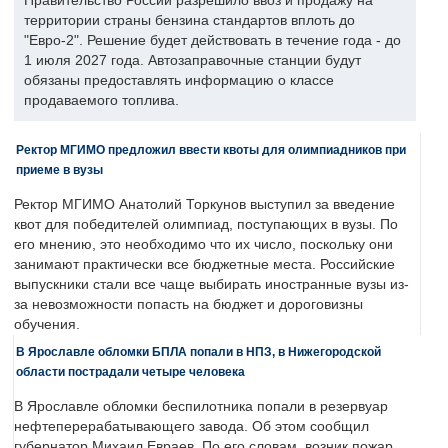
Правительство России разрешило ввоз и продажу на
территории страны бензина стандартов вплоть до
"Евро-2". Решение будет действовать в течение года - до
1 июля 2027 года. Автозаправочные станции будут
обязаны предоставлять информацию о классе
продаваемого топлива.
Ректор МГИМО предложил ввести квоты для олимпиадников при
приеме в вузы
Ректор МГИМО Анатолий Торкунов выступил за введение
квот для победителей олимпиад, поступающих в вузы. По
его мнению, это необходимо что их число, поскольку они
занимают практически все бюджетные места. Российские
выпускники стали все чаще выбирать иностранные вузы из-
за невозможности попасть на бюджет и дороговизны
обучения.
В Ярославле обломки БПЛА попали в НПЗ, в Нижегородской
области пострадали четыре человека
В Ярославле обломки беспилотника попали в резервуар
нефтеперерабатывающего завода. Об этом сообщил
губернатор Михаил Евраев. По его словам, возник пожар,