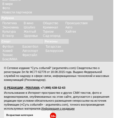
В мире
Фото
Новости партнеров
Рубрики
Политика
В кино
Общество
Происшествия
Экономика
Шоубиз
Криминал
Авто
Культура
Желтый
Туризм
Хайтек
В театр
Здоровье
Сад-огород
Спорт
Регионы
Футбол
Баскетбол
Татарстан
Хоккей
Автоспорт
Белоруссия
Теннис
Фристайл
Бокс/ММА
© Сетевое издание "Суть событий" (argumentiru.com) Свидетельство о
регистрации Эл № ФС77-62778 от 18.08.2015 года. Выдано Федеральной
службой по надзору в сфере связи, информационных технологий и массовых
коммуникаций (Роскомнадзор).
О РЕДАКЦИИ
,
РЕКЛАМА
+7 (495) 638-52-63
Использование в Интернет-пространстве и других СМИ текстов, фото и
видеоматериалов, опубликованных на этом сайте, допускается с
разрешения
редакции
при условии обязательного размещения гиперссылки на источник
публикации («Суть событий» - argumentiru.com), точного воспроизведения
используемых материалов.
Информация о редакции
Возрастная категория
18+