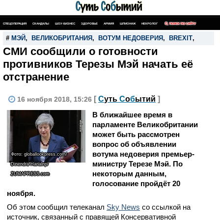
СПЕЦОПЕРАЦИЯ
СКАНДАЛЫ
ШОУ-БИЗНЕС
ЗДОРОВЬЕ
АРМИЯ
ШПИОНАЖ
НЕКРОЛОГ
ПОИСК ПО САЙТУ
#
МЭЙ
,
ВЕЛИКОБРИТАНИЯ
,
ВОТУМ НЕДОВЕРИЯ
,
BREXIT
,
СМИ сообщили о готовности
противников Терезы Мэй начать её
отстранение
[
С
уть
С
о
б
ытий
]
16 ноября 2018, 15:26
В ближайшее время в
парламенте Великобритании
может быть рассмотрен
вопрос об объявлении
вотума недоверия премьер-
Фото: globallookpress.com/
министру Терезе Мэй. По
Dinendra Harialnp/
некоторым данным,
ZUMAPRESS.com
голосование пройдёт 20
ноября.
Об этом сообщил телеканал
Sky News
со ссылкой на
источник, связанный с правящей Консервативной