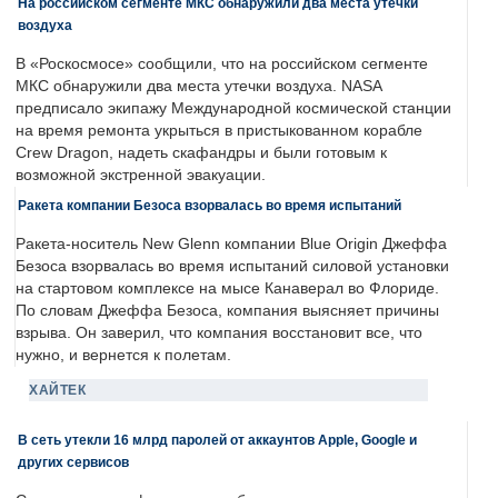
На российском сегменте МКС обнаружили два места утечки
воздуха
В «Роскосмосе» сообщили, что на российском сегменте
МКС обнаружили два места утечки воздуха. NASA
предписало экипажу Международной космической станции
на время ремонта укрыться в пристыкованном корабле
Crew Dragon, надеть скафандры и были готовым к
возможной экстренной эвакуации.
Ракета компании Безоса взорвалась во время испытаний
Ракета-носитель New Glenn компании Blue Origin Джеффа
Безоса взорвалась во время испытаний силовой установки
на стартовом комплексе на мысе Канаверал во Флориде.
По словам Джеффа Безоса, компания выясняет причины
взрыва. Он заверил, что компания восстановит все, что
нужно, и вернется к полетам.
ХАЙТЕК
В сеть утекли 16 млрд паролей от аккаунтов Apple, Google и
других сервисов