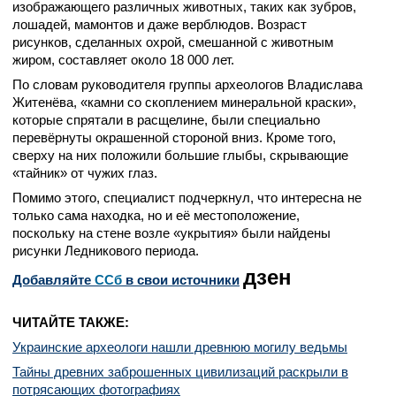
изображающего различных животных, таких как зубров,
лошадей, мамонтов и даже верблюдов. Возраст
рисунков, сделанных охрой, смешанной с животным
жиром, составляет около 18 000 лет.
По словам руководителя группы археологов Владислава
Житенёва, «камни со скоплением минеральной краски»,
которые спрятали в расщелине, были специально
перевёрнуты окрашенной стороной вниз. Кроме того,
сверху на них положили большие глыбы, скрывающие
«тайник» от чужих глаз.
Помимо этого, специалист подчеркнул, что интересна не
только сама находка, но и её местоположение,
поскольку на стене возле «укрытия» были найдены
рисунки Ледникового периода.
дзен
Добавляйте
CСб
в свои источники
ЧИТАЙТЕ ТАКЖЕ:
Украинские археологи нашли древнюю могилу ведьмы
Тайны древних заброшенных цивилизаций раскрыли в
потрясающих фотографиях