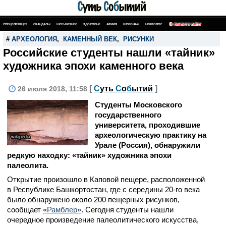
СПЕЦОПЕРАЦИЯ
СКАНДАЛЫ
ШОУ-БИЗНЕС
ЗДОРОВЬЕ
АРМИЯ
ШПИОНАЖ
НЕКРОЛОГ
ПОИСК ПО САЙТУ
#
АРХЕОЛОГИЯ
,
КАМЕННЫЙ ВЕК
,
РИСУНКИ
Российские студенты нашли «тайник»
художника эпохи каменного века
[
С
уть
С
о
б
ытий
]
26 июля 2018, 11:58
Студенты Московского
государственного
университета, проходившие
археологическую практику на
wikipedia
Урале (Россия), обнаружили
редкую находку:
«
тайник» художника эпохи
палеолита.
Открытие произошло в Каповой пещере, расположенной
в Республике Башкортостан, где с середины 20-го века
было обнаружено около 200 пещерных рисунков,
сообщает
«
Рамблер
»
. Сегодня студенты нашли
очередное произведение палеолитического искусства,