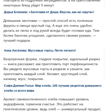
повторить из подручных ингредиентов, а на приготовление
некоторых блюд уйдет 5 минут.
Дарья Близнюк: «Заготовки от Даши. Вкусно, как ни «крути»!
Домашние заготовки — простой способ есть полезные
фрукты и овощи круглый год. А еще это очень удобно:
делать их легко и под рукой всегда будет готовая еда. Тем
более баночка угощения, сделанного своими руками, —
лучший подарок.
Анна Аксёнова: Муссовые торты. Легче легкого!
Безупречная форма, гладкое покрытие, идеальный разрез
— книга расскажет, как приготовить торт перфекциониста.
Вы увидите муссовые торты в разрезе и узнаете, как
приготовить каждый слой: бисквит, хрустящий слой,
начинку, мусс, покрытие.
Софи Дюпюи-Голье: Мир хлеба. 100 лучших рецептов домашнего
хлеба со всего мира
Аромат свежеиспеченного хлеба повышает уровень
эндорфинов, гормонов счастья. Это работает на
генетическом уровне, ведь хлеб — универсальный продукт,