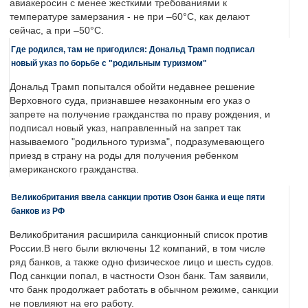
авиакеросин с менее жесткими требованиями к
температуре замерзания - не при –60°C, как делают
сейчас, а при –50°C.
Где родился, там не пригодился: Дональд Трамп подписал
новый указ по борьбе с "родильным туризмом"
Дональд Трамп попытался обойти недавнее решение
Верховного суда, признавшее незаконным его указ о
запрете на получение гражданства по праву рождения, и
подписал новый указ, направленный на запрет так
называемого "родильного туризма", подразумевающего
приезд в страну на роды для получения ребенком
американского гражданства.
Великобритания ввела санкции против Озон банка и еще пяти
банков из РФ
Великобритания расширила санкционный список против
России.В него были включены 12 компаний, в том числе
ряд банков, а также одно физическое лицо и шесть судов.
Под санкции попал, в частности Озон банк. Там заявили,
что банк продолжает работать в обычном режиме, санкции
не повлияют на его работу.