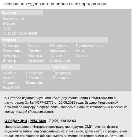
основа повседневного рациона всех народов мира.
Новости
Все новости
В мире
Фото
Новости партнеров
Рубрики
Политика
В кино
Общество
Происшествия
Экономика
Шоубиз
Криминал
Авто
Культура
Желтый
Туризм
Хайтек
В театр
Здоровье
Сад-огород
Спорт
Регионы
Футбол
Баскетбол
Татарстан
Хоккей
Автоспорт
Белоруссия
Теннис
Фристайл
Бокс/ММА
© Сетевое издание "Суть событий" (argumentiru.com) Свидетельство о
регистрации Эл № ФС77-62778 от 18.08.2015 года. Выдано Федеральной
службой по надзору в сфере связи, информационных технологий и массовых
коммуникаций (Роскомнадзор).
О РЕДАКЦИИ
,
РЕКЛАМА
+7 (495) 638-52-63
Использование в Интернет-пространстве и других СМИ текстов, фото и
видеоматериалов, опубликованных на этом сайте, допускается с
разрешения
редакции
при условии обязательного размещения гиперссылки на источник