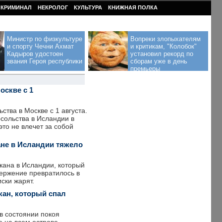
КРИМИНАЛ
НЕКРОЛОГ
КУЛЬТУРА
КНИЖНАЯ ПОЛКА
Министр по физкультуре
Вопреки злопыхателям
и спорту Чечни Ахмат
и критикам, "Колобок"
Кадыров удостоен
установил рекорд по
звания Героя республики
сборам уже в день
премьеры
оскве с 1
тва в Москве с 1 августа.
сольства в Исландии в
то не влечет за собой
ане в Исландии тяжело
кана в Исландии, который
ержение превратилось в
ски жарят.
кан, который спал
в состоянии покоя