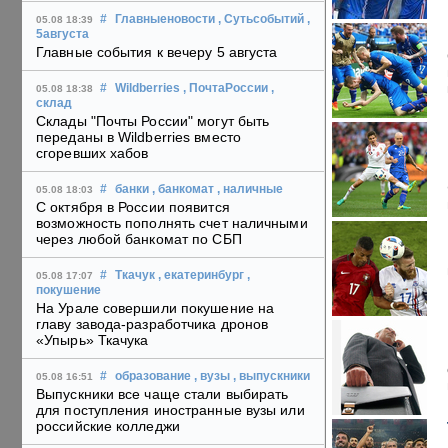
#
Главныеновости
, Сутьсобытий
,
05.08 18:39
5августа
Главные события к вечеру 5 августа
#
Wildberries
, ПочтаРоссии
,
05.08 18:38
склад
Склады "Почты России" могут быть
переданы в Wildberries вместо
сгоревших хабов
#
банки
, банкомат
, наличные
05.08 18:03
С октября в России появится
возможность пополнять счет наличными
через любой банкомат по СБП
#
Ткачук
, екатеринбург
,
05.08 17:07
покушение
На Урале совершили покушение на
главу завода-разработчика дронов
«Упырь» Ткачука
#
образование
, вузы
, выпускники
05.08 16:51
Выпускники все чаще стали выбирать
для поступления иностранные вузы или
российские колледжи