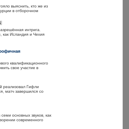
ояло выяснить, кто же из
Турции в отборочном
5
разрешённая интрига.
, как Исландия и Чехия
трофичная
пового квалификационного
мить свое участие в
ой реализовал Гифли
я, матч завершился со
семи основных звуков, как
творении современного