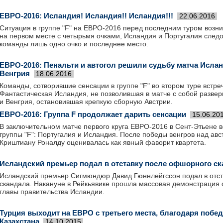
ЕВРО-2016: Исландия! Исландия!! Исландия!!!
22.06.2016
Ситуация в группе "F" на ЕВРО-2016 перед последним туром возни
на первом месте с четырьмя очками, Исландия и Португалия следом
команды лишь одно очко и последнее место.
ЕВРО-2016: Пенальти и автогол решили судьбу матча Ислан
Венгрия
18.06.2016
Команды, сотворившие сенсации в группе "F" во втором туре встре
Фантастическая Исландия, не позволившая в матче с собой развер
и Венгрия, остановившая крепкую сборную Австрии.
ЕВРО-2016: Группа F продолжает дарить сенсации
15.06.20
В заключительном матче первого круга ЕВРО-2016 в Сент-Этьене 
группы "F": Португалия и Исландия. После победы венгров над ав
Криштиану Роналду оценивалась как явный фаворит квартета.
Исландский премьер подал в отставку после офшорного с
Исландский премьер Сигмюндюр Давид Гюннлейгссон подал в отс
скандала. Накануне в Рейкьявике прошла массовая демонстрация 
главы правительства Исландии.
Турция выходит на ЕВРО с третьего места, благодаря побед
Казахстана
14.10.2015