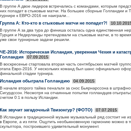
В группе А двое лидеров встречались с командами, которым предст
них попадет в стыковые матчи. На большее сборные Голландии и 
турнире к ЕВРО-2016 не наиграли...
Группа А: Кто-кто в стыковые матчи не попадет?!
10.10.201
В группе А за два тура до финиша осталась одна единственная не
Турция и Недерланды претендовали на стыковые матчи, в то время
уже свои турнирные задачи решили.
ЧЕ-2016: Историческая Исландия, уверенная Чехия и катас
Голландия
07.09.2015
В воскресенье стартовала вторая часть сентябрьских матчей груп
этапа Евро-2016. У нескольких команд был шанс официально офор
финальной стадии турнира.
Исландия обыграла Голландию
04.09.2015
В начале второго тайма пенальти за снос Бьярнарссона в штрафн
Сигурдссон. Несмотря на отчаянные попытки голландцев отыгратьс
счетом 0:1 в пользу Исландии.
Как звучит загадочный Твизонгур? (ФОТО)
07.07.2015
В Исландии в традиционной музыке музыкальный ряд состоит не из 
в Европе, а из пяти. Ощутить необыкновенную гармонию можно в 
скульптора, построившего удивительный монумент.