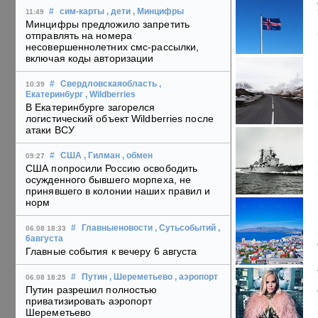
#
сим-карты
, дети
, Минцифры
11:49
Минцифры предложило запретить
отправлять на номера
несовершеннолетних смс-рассылки,
включая коды авторизации
#
Свердловскаяобласть
,
10:39
Екатеринбург
, Wildberries
В Екатеринбурге загорелся
логистический объект Wildberries после
атаки ВСУ
#
США
, Гилман
, обмен
09:27
США попросили Россию освободить
осужденного бывшего морпеха, не
принявшего в колонии наших правил и
норм
#
Главныеновости
, Сутьсобытий
,
06.08 18:33
6августа
Главные события к вечеру 6 августа
#
Путин
, Шереметьево
, аэропорт
06.08 18:25
Путин разрешил полностью
приватизировать аэропорт
Шереметьево