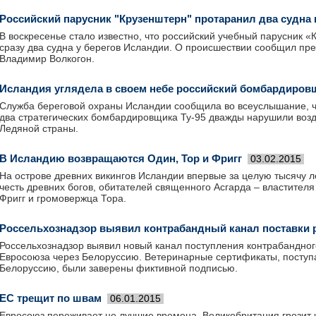
Российский парусник "Крузенштерн" протаранил два судна
В воскресенье стало известно, что российский учебный парусник 
сразу два судна у берегов Исландии. О происшествии сообщил пр
Владимир Волкогон.
Исландия углядела в своем небе российский бомбардиров
Служба береговой охраны Исландии сообщила во всеуслышание, ч
два стратегических бомбардировщика Ту-95 дважды нарушили воз
Ледяной страны.
В Исландию возвращаются Один, Тор и Фригг
03.02.2015
На острове древних викингов Исландии впервые за целую тысячу л
честь древних богов, обитателей священного Асгарда – властител
Фригг и громовержца Тора.
Россельхознадзор выявил контрабандный канал поставки 
Россельхознадзор выявил новый канал поступления контрабандног
Евросоюза через Белоруссию. Ветеринарные сертификаты, поступ
Белоруссию, были заверены фиктивной подписью.
ЕС трещит по швам
06.01.2015
Евросоюз переживает не лучшие времена. Великобритания грозит 