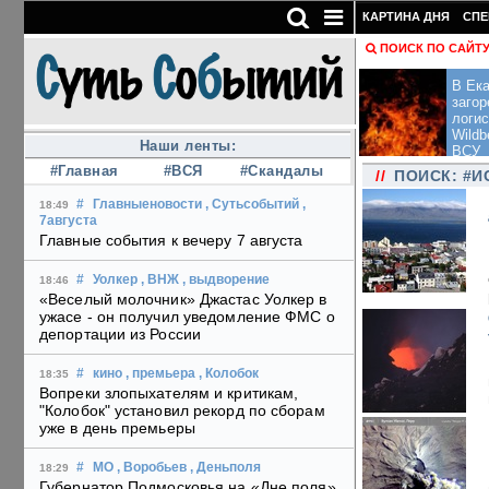
КАРТИНА ДНЯ
СПЕ
ПОИСК ПО САЙТ
В Ека
загор
логис
Wildb
Наши ленты:
ВСУ
#Главная
#ВСЯ
#Скандалы
//
ПОИСК: #
#
Главныеновости
, Сутьсобытий
,
18:49
7августа
Главные события к вечеру 7 августа
#
Уолкер
, ВНЖ
, выдворение
18:46
«Веселый молочник» Джастас Уолкер в
ужасе - он получил уведомление ФМС о
депортации из России
#
кино
, премьера
, Колобок
18:35
Вопреки злопыхателям и критикам,
"Колобок" установил рекорд по сборам
уже в день премьеры
#
МО
, Воробьев
, Деньполя
18:29
Губернатор Подмосковья на «Дне поля»