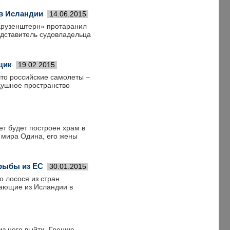
 в Исландии
14.06.2015
«Крузенштерн» протаранил
едставитель судовладельца
щик
19.02.2015
то российские самолеты –
душное пространство
ет будет построен храм в
я мира Одина, его жены
рыбы из ЕС
30.01.2015
о лосося из стран
ающие из Исландии в
из него выйти, Грецию