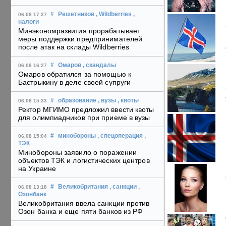
#
Решетников
, Wildberries
,
06.08 17:27
налоги
Минэкономразвития прорабатывает
меры поддержки предпринимателей
после атак на склады Wildberries
#
Омаров
, скандалы
06.08 16:27
Омаров обратился за помощью к
Бастрыкину в деле своей супруги
#
образование
, вузы
, квоты
06.08 15:33
Ректор МГИМО предложил ввести квоты
для олимпиадников при приеме в вузы
#
минобороны
, спецоперация
,
06.08 15:04
ТЭК
Минобороны заявило о поражении
объектов ТЭК и логистических центров
на Украине
#
Великобритания
, санкции
,
06.08 13:18
Озонбанк
Великобритания ввела санкции против
Озон банка и еще пяти банков из РФ