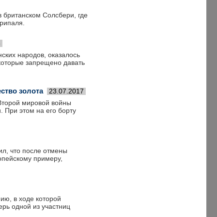
в британском Солсбери, где
рипаля.
8
ских народов, оказалось
 которые запрещено давать
ство золота
23.07.2017
Второй мировой войны
. При этом на его борту
л, что после отмены
опейскому примеру,
ию, в ходе которой
ерь одной из участниц