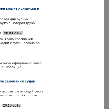
ки может оказаться в
 повод для бурных
уттир, которая грубо
и
30.03.2017
га" глава Российской
вюдни Йоуханнессона об
ннсоном официально ушел
щей коалицией,
ле замечания судей
сь советом от судей сесть
слишком толстая, чтобы
20.10.2016