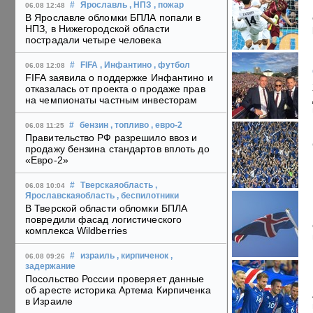
#
Ярославль
, НПЗ
, пожар
06.08 12:48
В Ярославле обломки БПЛА попали в
НПЗ, в Нижегородской области
пострадали четыре человека
#
FIFA
, Инфантино
, футбол
06.08 12:08
FIFA заявила о поддержке Инфантино и
отказалась от проекта о продаже прав
на чемпионаты частным инвесторам
#
бензин
, топливо
, евро-2
06.08 11:25
Правительство РФ разрешило ввоз и
продажу бензина стандартов вплоть до
«Евро-2»
#
Тверскаяобласть
,
06.08 10:04
Ярославскаяобласть
, беспилотники
В Тверской области обломки БПЛА
повредили фасад логистического
комплекса Wildberries
#
израиль
, кирпиченок
,
06.08 09:26
задержание
Посольство России проверяет данные
об аресте историка Артема Кирпиченка
в Израиле