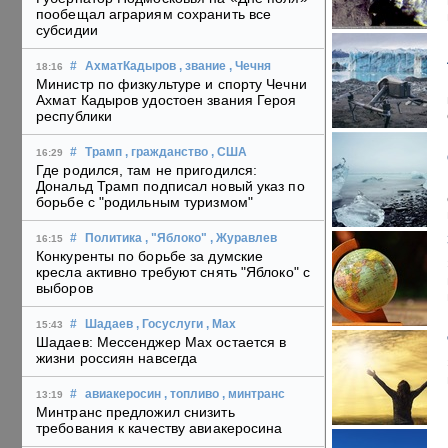
пообещал аграриям сохранить все
субсидии
#
АхматКадыров
, звание
, Чечня
18:16
Министр по физкультуре и спорту Чечни
Ахмат Кадыров удостоен звания Героя
республики
#
Трамп
, гражданство
, США
16:29
Где родился, там не пригодился:
Дональд Трамп подписал новый указ по
борьбе с "родильным туризмом"
#
Политика
, "Яблоко"
, Журавлев
16:15
Конкуренты по борьбе за думские
кресла активно требуют снять "Яблоко" с
выборов
#
Шадаев
, Госуслуги
, Max
15:43
Шадаев: Мессенджер Max остается в
жизни россиян навсегда
#
авиакеросин
, топливо
, минтранс
13:19
Минтранс предложил снизить
требования к качеству авиакеросина