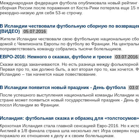
Международная федерация футбола опубликовала новый рейтинг 
сборная России после поражения от Коста-Рики потеряла еще 15 п
рекордно-низкую для себя 53-ю строчку.
В Исландии чествовали футбольную сборную по возвраще
(ВИДЕО)
05.07.2016
Жители Исландии чествовали свою футбольную национальную сб
домой с Чемпионата Европы по футболу во Франции. На централь
поприветствовать команду собрались тысячи болельщиков.
ЕВРО-2016: Немного о сказках, футболе и треске
03.07.2016
Сказки всегда заканчиваются. Но есть разница между фольклорной 
Первая про то, как должно быть, а вот вторая про то, как хочется
Исландию – так начнется наше повествование.
В Исландии появится новый праздник - День футбола
03.0
После успешного выступления национальной команды Исландии на
стране может появиться новый государственный праздник - День 
посол Исландии во Франции.
Исландия: футбольная сказка и образец для «толстосумов»
Крохотная Исландия стала главной сенсацией Евро-2016. Но к ист
Англией в 1/8 финала страна шла несколько лет. Игра северян по
поражало их отношение к делу и к своим болельщикам.