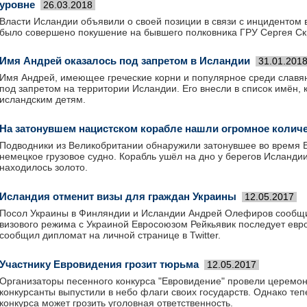
уровне
26.03.2018
Власти Исландии объявили о своей позиции в связи с инцидентом 
было совершено покушение на бывшего полковника ГРУ Сергея Ск
Имя Андрей оказалось под запретом в Исландии
31.01.201
Имя Андрей, имеющее греческие корни и популярное среди славян
под запретом на территории Исландии. Его внесли в список имён,
исландским детям.
На затонувшем нацистском корабле нашли огромное количе
Подводники из Великобритании обнаружили затонувшее во время 
немецкое грузовое судно. Корабль ушёл на дно у берегов Исландии
находилось золото.
Исландия отменит визы для граждан Украины
12.05.2017
Посол Украины в Финляндии и Исландии Андрей Олефиров сообщи
визового режима с Украиной Евросоюзом Рейкьявик последует евр
сообщил дипломат на личной странице в Twitter.
Участнику Евровидения грозит тюрьма
12.05.2017
Организаторы песенного конкурса "Евровидение" провели церемон
конкурсанты выпустили в небо флаги своих государств. Однако теп
конкурса может грозить уголовная ответственность.