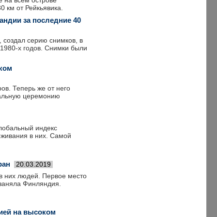
е на всем острове
0 км от Рейкьявика.
андии за последние 40
 создал серию снимков, в
 1980-х годов. Снимки были
ком
ов. Теперь же от него
иальную церемонию
глобальный индекс
живания в них. Самой
ран
20.03.2019
в них людей. Первое место
 заняла Финляндия.
ией на высоком