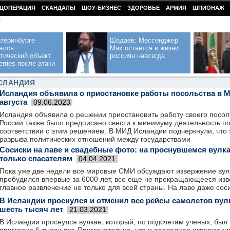
ЦОПЕРАЦИЯ
СКАНДАЛЫ
ШОУ-БИЗНЕС
ЗДОРОВЬЕ
АРМИЯ
ШПИОНАЖ
У
теринбурге
Шадаев: Мессенджер
елся
Max остается в жизни
тический объект
россиян навсегда
erries после атаки
ИСЛАНДИЯ
Исландия объявила о приостановке работы посольства в М
августа
09.06.2023
Исландия объявила о решении приостановить работу своего посольс
России также было предписано свести к минимуму деятельность по
соответствии с этим решением. В МИД Исландии подчеркнули, что э
разрыва политических отношений между государствами
Сосиски на лаве и свадебные фото: на проснувшемся вулк
только спасателям
04.04.2021
Пока уже две недели все мировые СМИ обсуждают извержение вул
пробудился впервые за 6000 лет, все еще не прекращающееся изв
главное развлечение не только для всей страны. На лаве даже соси
В Исландии проснулся и отменил все рейсы самолетов вул
шесть тысяч лет
21.03.2021
В Исландии проснулся вулкан, который, по подсчетам ученых, был 