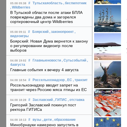
#
Тульскаяобласть
, беспилотник
05.08 09:38
, Wildberries
В Тульской области после атаки БПЛА
повреждены два дома и загорелся
сортировочный центр Wildberries
#
Боярский
, законопроект
,
05.08 09:11
видеоигры
Боярский: Новая Дума вернется к закону
о регулировании видеоигр после
выборов
#
Главныеновости
, Сутьсобытий
,
04.08 19:02
4августа
Главные события к вечеру 4 августа
#
Россельхознадзор
, ЕС
, транзит
04.08 18:54
Россельхознадзор вводит запрет на
транзит через Россию мяса птицы из ЕС
#
Заславский
, ГИТИС
, отставка
04.08 18:28
Григорий Заславский покинул пост
ректора ГИТИСа
#
вузы
, дети
, образование
04.08 18:13
Минобрнауки намерено запустить в