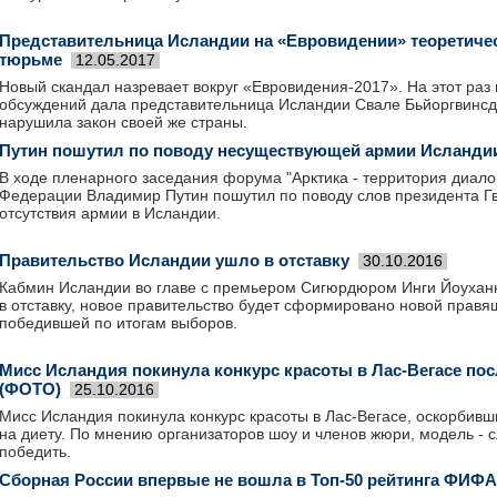
Представительница Исландии на «Евровидении» теоретичес
тюрьме
12.05.2017
Новый скандал назревает вокруг «Евровидения-2017». На этот раз
обсуждений дала представительница Исландии Свале Бьйоргвинсдо
нарушила закон своей же страны.
Путин пошутил по поводу несуществующей армии Исланди
В ходе пленарного заседания форума "Арктика - территория диало
Федерации Владимир Путин пошутил по поводу слов президента Г
отсутствия армии в Исландии.
Правительство Исландии ушло в отставку
30.10.2016
Кабмин Исландии во главе с премьером Сигюрдюром Инги Йоуха
в отставку, новое правительство будет сформировано новой правя
победившей по итогам выборов.
Мисс Исландия покинула конкурс красоты в Лас-Вегасе пос
(ФОТО)
25.10.2016
Мисс Исландия покинула конкурс красоты в Лас-Вегасе, оскорбивши
на диету. По мнению организаторов шоу и членов жюри, модель - 
победить.
Сборная России впервые не вошла в Топ-50 рейтинга ФИФА