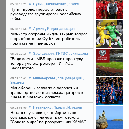
#
Путин
, назначение
, армия
05.08 16:21
Путин провел перестановки в
руководстве группировок российских
войск
#
Армия
, Индия
, авиация
05.08 13:55
Министр обороны Индии закрыл вопрос
о приобретении Су-57: истребитель
покупать не планируют
#
Заславский
, ГИТИС
, скандалы
05.08 12:16
"Ведомости": МВД проводит проверку
теперь уже экс-ректора ГИТИСа
Заславского
#
Минобороны
, спецоперация
,
05.08 10:01
Украина
Минобороны заявило о поражении
транспортно-логистических центров в
Киеве и Киевской области
#
Нетаньяху
, Трамп
, Израиль
05.08 09:55
Нетаньяху заявил, что Израиль не
соглашался с планом трамповского
"Совета мира" по разоружению ХАМАС