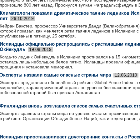
примерно 6 тысяч лет. Примечательно, что и последнее извержени
произошло 800 лет назад. Проснулся вулкан Фаградальсфьядль в 3
Климатологи показали драматическое таяние ледников Исл
лет
26.10.2019
Кейран Бакстер, профессор Университета Данди (Великобритания),
которой показал, как меняется ритм таяния ледников в Исландии с
опубликованы в пятницу, 25 октября.
Исландцы официально распрощались с растаявшим ледни
Окйекудль
19.08.2019
Когда-то ледник Окйекудль в Исландии простирался на 15 километр
осталась лишь небольшое белое пятно. Исландцы провели офиц
прощания и установили мемориал.
Эксперты назвали самые опасные страны мира
12.06.2019
Эксперты представили обновлённый рейтинг Global Peace Index - 
миролюбия, характеризующий страны по уровню безопасности про
небезопасной страной был признан Афганистан.
Финляндия вновь возглавила список самых счастливых ст
Эксперты сравнили страны мира по уровню счастья проживающих 
в рейтинге Организации Объединённых Наций, как и годом ранее,
Исландия приостанавливает двусторонние контакты с Росс