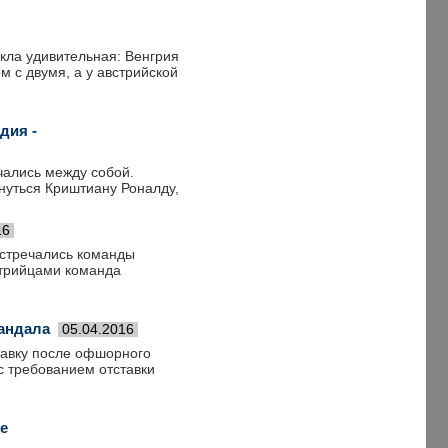
кла удивительная: Венгрия
 с двумя, а у австрийской
дия -
чались между собой.
нуться Криштиану Роналду,
16
встречались команды
стрийцами команда
кандала
05.04.2016
тавку после офшорного
с требованием отставки
е