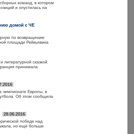
сборных команд, в котором
озиций и опустилась на
нию домой с ЧЕ
орную по возвращению
ной площади Рейкьявика
и литературной сказкой.
. Франция принимала
7.2016
 чемпионате Европы, в
футбола. Об этом сообщила
28.06.2016
орической победе над
ражала, но ещё больше