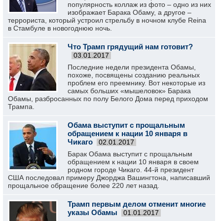
популярность коллаж из фото – одно из них
изображает Барака Обаму, а другое –
террориста, который устроил стрельбу в ночном клубе Reina
в Стамбуле в новогоднюю ночь.
Что Трамп грядущий нам готовит?
03.01.2017
Последние недели президента Обамы,
похоже, посвящены созданию реальных
проблем его преемнику. Вот некоторые из
самых больших «мышеловок» Барака
Обамы, разбросанных по полу Белого Дома перед приходом
Трампа.
Обама выступит с прощальным
обращением к нации 10 января в
Чикаго
02.01.2017
Барак Обама выступит с прощальным
обращением к нации 10 января в своем
родном городе Чикаго. 44-й президент
США последовал примеру Джорджа Вашингтона, написавший
прощальное обращение более 220 лет назад.
Трамп первым делом отменит многие
указы Обамы
01.01.2017