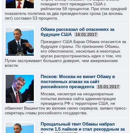
покидает пост президента США с
рейтингом 58 процентов. При этом средний
показатель политика за два президентских срока (за восемь
лет) составил 53 процента.
Обама рассказал об опасениях за
будущее США
16.01.2017
Президент США Барак Обама опасается за
будущее страны. По признанию Обамы,
его обеспокоило, насколько в некоторых
кругах распространилась идея о том, что
Путин заслуживает большего доверия, чем американские
власти.
Песков: Москва не винит Обаму в
постоянных атаках на сайт
российского президента
15.01.2017
Москва, несмотря на неоднократные
попытки взлома сайта администрации
президента РФ с территории США, не
обвиняет Вашингтон во взломе своих серверов, заявил пресс-
секретарь главы российского государства.
Прощальный твит Обамы набрал
почти 1,5 лайков и стал рекордным за