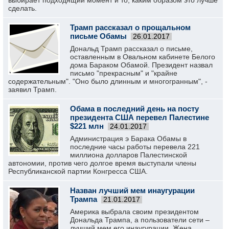
выбирает подходящий момент и то, каким образом это лучше
сделать.
Трамп рассказал о прощальном
письме Обамы
26.01.2017
Дональд Трамп рассказал о письме,
оставленным в Овальном кабинете Белого
дома Бараком Обамой. Президент назвал
письмо "прекрасным" и "крайне
содержательным". "Оно было длинным и многогранным", -
заявил Трамп.
Обама в последний день на посту
президента США перевел Палестине
$221 млн
24.01.2017
Администрация э Барака Обамы в
последние часы работы перевела 221
миллиона долларов Палестинской
автономии, против чего долгое время выступали члены
Республиканской партии Конгресса США.
Назван лучший мем инаугурации
Трампа
21.01.2017
Америка выбрала своим президентом
Дональда Трампа, а пользователи сети –
лучший мем его инаугурации. Жена