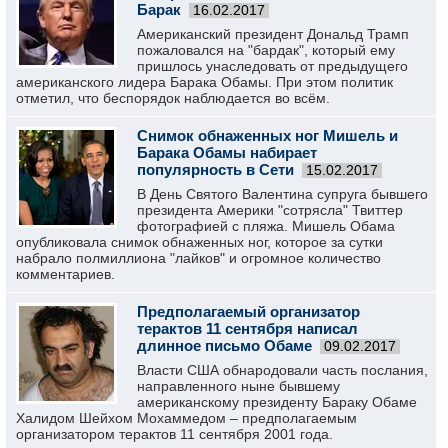
Барак
16.02.2017
Американский президент Дональд Трамп
пожаловался на "бардак", который ему
пришлось унаследовать от предыдущего
американского лидера Барака Обамы. При этом политик
отметил, что беспорядок наблюдается во всём.
Снимок обнаженных ног Мишель и
Барака Обамы набирает
популярность в Сети
15.02.2017
В День Святого Валентина супруга бывшего
президента Америки "сотрясла" Твиттер
фотографией с пляжа. Мишель Обама
опубликовала снимок обнаженных ног, которое за сутки
набрало полмиллиона "лайков" и огромное количество
комментариев.
Предполагаемый организатор
терактов 11 сентября написал
длинное письмо Обаме
09.02.2017
Власти США обнародовали часть послания,
направленного ныне бывшему
американскому президенту Бараку Обаме
Халидом Шейхом Мохаммедом – предполагаемым
организатором терактов 11 сентября 2001 года.