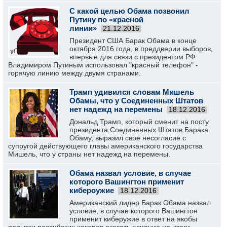
С какой целью Обама позвонил
Путину по «красной
линии»
21.12.2016
Президент США Барак Обама в конце
октября 2016 года, в преддверии выборов,
впервые для связи с президентом РФ
Владимиром Путиным использовал "красный телефон" -
горячую линию между двумя странами.
Трамп удивился словам Мишель
Обамы, что у Соединенных Штатов
нет надежд на перемены
18.12.2016
Дональд Трамп, который сменит на посту
президента Соединенных Штатов Барака
Обаму, выразил свое несогласие с
супругой действующего главы американского государства
Мишель, что у страны нет надежд на перемены.
Обама назвал условие, в случае
которого Вашингтон применит
кибероужие
18.12.2016
Американский лидер Барак Обама назвал
условие, в случае которого Вашингтон
применит киберужие в ответ на якобы