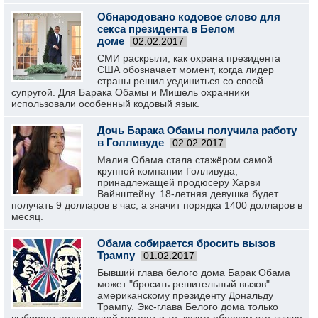
Обнародовано кодовое слово для
секса президента в Белом
доме
02.02.2017
СМИ раскрыли, как охрана президента
США обозначает момент, когда лидер
страны решил уединиться со своей
супругой. Для Барака Обамы и Мишель охранники
использовали особенный кодовый язык.
Дочь Барака Обамы получила работу
в Голливуде
02.02.2017
Малия Обама стала стажёром самой
крупной компании Голливуда,
принадлежащей продюсеру Харви
Вайнштейну. 18-летняя девушка будет
получать 9 долларов в час, а значит порядка 1400 долларов в
месяц.
Обама собирается бросить вызов
Трампу
01.02.2017
Бывший глава белого дома Барак Обама
может "бросить решительный вызов"
американскому президенту Дональду
Трампу. Экс-глава Белого дома только