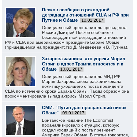
Песков сообщил о рекордной
деградации отношений США и РФ при
Путине и Обаме
10.01.2017
Официальный представитель президента
России Дмитрий Песков сообщил о
беспрецедентной деградации отношений
РФ и США при американском президенте Бараке Обаме
(пришедшемся на президентство Д. Медведева и В. Путина).
Захарова заявила, что упреки Мэрил
Стрип в адрес Трампа относятся и к
Обаме
10.01.2017
Официальный представитель МИД РФ
Мария Захарова снова раскритиковала
политику уходящего с поста президента
США по истечению срока Барака Обамы. Таким образом она
прокомментировала выпад актрисы Мэрил Стрип.
СМИ: "Путин дал прощальный пинок
Обаме"
09.01.2017
Британское издание The Economist
проанализировало ситуацию, которую
создал уходящий с поста президент
Америки Барак Обама. В статье говорится,