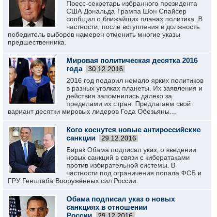
Пресс-секретарь избранного президента
США Дональда Трампа Шон Спайсер
сообщил о ближайших планах политика. В
частности, после вступления в должность
победитель выборов намерен отменить многие указы
предшественника.
Мировая политическая десятка 2016
года
30.12.2016
2016 год подарил немало ярких политиков
в разных уголках планеты. Их заявления и
действия запомнились далеко за
пределами их стран. Предлагаем свой
вариант десятки мировых лидеров Года Обезьяны…
Кого коснутся новые антироссийские
санкции
29.12.2016
Барак Обама подписал указ, о введении
новых санкций в связи с кибератаками
против избирательной системы. В
частности под ограничения попала ФСБ и
ГРУ Генштаба Вооружённых сил России.
Обама подписал указ о новых
санкциях в отношении
России
29.12.2016