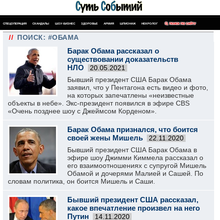
СПЕЦОПЕРАЦИЯ
СКАНДАЛЫ
ШОУ-БИЗНЕС
ЗДОРОВЬЕ
АРМИЯ
ШПИОНАЖ
НЕКРОЛОГ
ПОИСК ПО САЙТУ
//
ПОИСК: #ОБАМА
Барак Обама рассказал о
существовании доказательств
НЛО
20.05.2021
Бывший президент США Барак Обама
заявил, что у Пентагона есть видео и фото,
на которых запечатлены «неизвестные
объекты в небе». Экс-президент появился в эфире CBS
«Очень позднее шоу с Джеймсом Корденом».
Барак Обама признался, что боится
своей жены Мишель
22.11.2020
Бывший президент США Барак Обама в
эфире шоу Джимми Киммела рассказал о
его взаимоотношениях с супругой Мишель
Обамой и дочерями Малией и Сашей. По
словам политика, он боится Мишель и Саши.
Бывший президент США рассказал,
какое впечатление произвел на него
Путин
14.11.2020