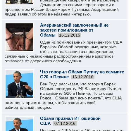
прекращение хакерских атак на сервера
Демпартии со своими переговорами с
президентом России Владимиром Путиным. Американский
лидер заявил об этом в недавнем интервью.
Американский заключенный не
захотел помилования от
Обамы
16.12.2016
Один из помилованных президентом США
Бараком Обамой осужденных, которые
отбывают наказания за преступления,
связанные с незаконным распространением наркотиков,
отказался от досрочного освобождения.
Что говорил Обама Путину на саммите
G20 в Пекине
16.12.2016
Бен Родс рассказал, что говорил Барак
Обама президенту РФ Владимиру Путина
на саммите G20 в Пекине. По словам
Родса, "Обама дал ясно понять", что США
намерены принять меры, чтобы защитить свой
избирательный процесс.
Обама признал ИГ ошибкой
США
07.12.2016
Президент США Барак Обама признал, что