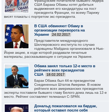
Французские почитатели бывшего лидера
США Барака Обамы хотят добиться
выдвижения его кандидатуры на пост
президента Франции, по всему Парижу
висят плакаты с портретом экс-президента.
В США обвиняют Обаму в
организации переворота на
Украине
24.02.2017
Представители международного
Шиллеровского института по случаю
годовщины Майдана организовали в Нью-
Йорке акцию, в ходе которой раздавали печатные
материалы, рассказывающие о ситуации на Украине.
Обама занял только 12-е место в
рейтинге всех президентов
США
18.02.2017
Барак Обама был 44-м президентом
Соединенных Штатов Америки. В новом
рейтинге всех американских президентов
эксперты поставили бывшего главу Белого дома лишь на 12-е
место. Рейтинг составляет телеканал C-SPAN.
Дональд пожаловался на бардак,
который оставил после себя