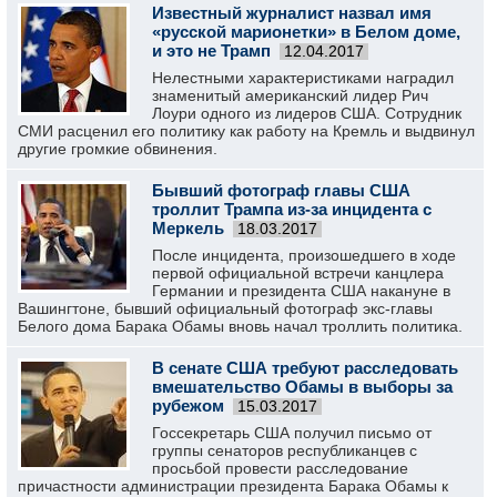
Известный журналист назвал имя
«русской марионетки» в Белом доме,
и это не Трамп
12.04.2017
Нелестными характеристиками наградил
знаменитый американский лидер Рич
Лоури одного из лидеров США. Сотрудник
СМИ расценил его политику как работу на Кремль и выдвинул
другие громкие обвинения.
Бывший фотограф главы США
троллит Трампа из-за инцидента с
Меркель
18.03.2017
После инцидента, произошедшего в ходе
первой официальной встречи канцлера
Германии и президента США накануне в
Вашингтоне, бывший официальный фотограф экс-главы
Белого дома Барака Обамы вновь начал троллить политика.
В сенате США требуют расследовать
вмешательство Обамы в выборы за
рубежом
15.03.2017
Госсекретарь США получил письмо от
группы сенаторов республиканцев с
просьбой провести расследование
причастности администрации президента Барака Обамы к