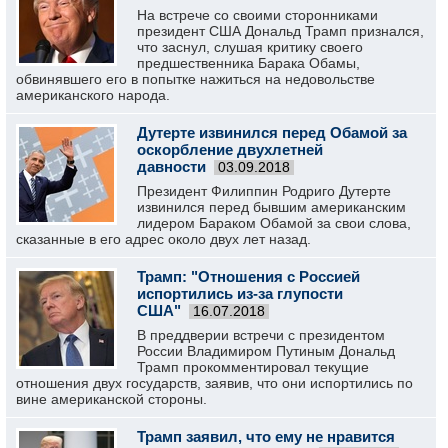
На встрече со своими сторонниками
президент США Дональд Трамп признался,
что заснул, слушая критику своего
предшественника Барака Обамы,
обвинявшего его в попытке нажиться на недовольстве
американского народа.
Дутерте извинился перед Обамой за
оскорбление двухлетней
давности
03.09.2018
Президент Филиппин Родриго Дутерте
извинился перед бывшим американским
лидером Бараком Обамой за свои слова,
сказанные в его адрес около двух лет назад.
Трамп: "Отношения с Россией
испортились из-за глупости
США"
16.07.2018
В преддверии встречи с президентом
России Владимиром Путиным Дональд
Трамп прокомментировал текущие
отношения двух государств, заявив, что они испортились по
вине американской стороны.
Трамп заявил, что ему не нравится