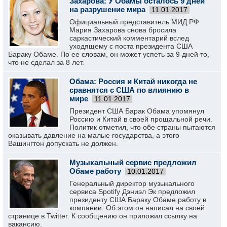
Захарова: У Обамы осталось 9 дней
на разрушение мира
11.01.2017
Официальный представитель МИД РФ
Мария Захарова снова бросила
саркастический комментарий вслед
уходящему с поста президента США
Бараку Обаме. По ее словам, он может успеть за 9 дней то,
что не сделал за 8 лет.
Обама: Россия и Китай никогда не
сравнятся с США по влиянию в
мире
11.01.2017
Президент США Барак Обама упомянул
Россию и Китай в своей прощальной речи.
Политик отметил, что обе страны пытаются
оказывать давление на малые государства, а этого
Вашингтон допускать не должен.
Музыкальный сервис предложил
Обаме работу
10.01.2017
Генеральный директор музыкального
сервиса Spotify Дэниэл Эк предложил
президенту США Бараку Обаме работу в
компании. Об этом он написал на своей
странице в Twitter. К сообщению он приложил ссылку на
вакансию.