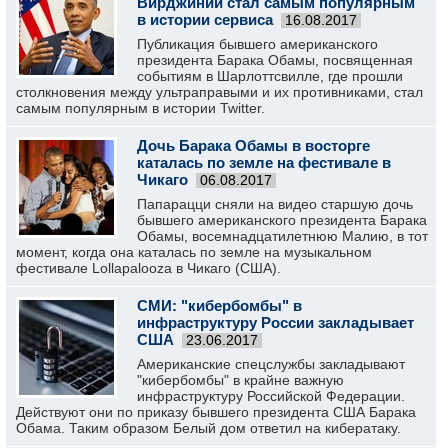
Вирджинии стал самым популярным
в истории сервиса
16.08.2017
Публикация бывшего американского
президента Барака Обамы, посвященная
событиям в Шарлоттсвилле, где прошли
столкновения между ультраправыми и их противниками, стал
самым популярным в истории Twitter.
Дочь Барака Обамы в восторге
каталась по земле на фестивале в
Чикаго
06.08.2017
Папарацци сняли на видео старшую дочь
бывшего американского президента Барака
Обамы, восемнадцатилетнюю Малию, в тот
момент, когда она каталась по земле на музыкальном
фестивале Lollapalooza в Чикаго (США).
СМИ: "кибербомбы" в
инфраструктуру России закладывает
США
23.06.2017
Американские спецслужбы закладывают
"кибербомбы" в крайне важную
инфраструктуру Российской Федерации.
Действуют они по приказу бывшего президента США Барака
Обама. Таким образом Белый дом ответил на кибератаку.