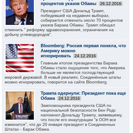
процентов указов Обамы
26.12.2016
Президент США Дональд Трамп,
победивший на недавних выборах,
собирается отменить около 70 процентов
указов Барака Обамы. Трамп обещал
отменить " реформу здравоохранения, ограничения на
добычу углеводородов".
Bloomberg: Россия первая поняла, что
Америку можно
игнорировать
24.12.2016
Главным итогом президентства Барака
Обамы стало ощущение того, что Америка
больше не является господствующей
мировой державой. В новый реалиях, Соединённые штаты
можно игнорировать, говорится на сайте Bloomberg.
Трампа одернули: Президент пока еще
Обама
24.12.2016
Зампомощника президента США по
национальной безопасности Бен Родс
напомнил Дональду Трампу, заявившему,
что после его инаугурации "в ООН все
изменится", что до 20 января президент в Соединенных
Штатах - Барак Обама.