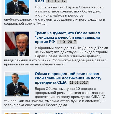
8 лет
12.01.2017
Прощальный твит Барака Обама набрал
максимальное количество - более двух
миллиона лайков и репостов,
опубликованных им с момента создания личного аккаунта в
социальной сети в Twitter.
Трамп не думает, что Обама зашел
"слишком далеко", введя санкции
против РФ
11.01.2017
Избранный президент США Дональд Трамп
не считает, что действующий лидер страны
Барак Обама зашёл "слишком далеко",
введя санкции в отношении Российской Федерации в связи с
приписываемыми ей кибератаками.
Обама в прощальной речи назвал
свои главные достижения на посту
президента США
11.01.2017
Барак Обама, выступая 10 января с
прощальной речью, назвал свои главные
достижения на посту президента США. "С
тех пор, как мы начали, Америка стала лучше и сильнее", –
заявил пока еще хозяин Белого дома.