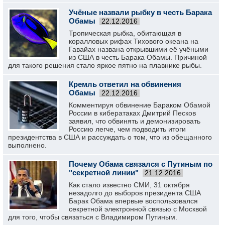
Учёные назвали рыбку в честь Барака
Обамы
22.12.2016
Тропическая рыбка, обитающая в
коралловых рифах Тихового океана на
Гавайах названа открывшими её учёными
из США в честь Барака Обамы. Причиной
для такого решения стало яркое пятно на плавнике рыбы.
Кремль ответил на обвинения
Обамы
22.12.2016
Комментируя обвинение Бараком Обамой
России в кибератаках Дмитрий Песков
заявил, что обвинять и демонизировать
Россию легче, чем подводить итоги
президентства в США и рассуждать о том, что из обещанного
выполнено.
Почему Обама связался с Путиным по
"секретной линии"
21.12.2016
Как стало известно СМИ, 31 октября
незадолго до выборов президента США
Барак Обама впервые воспользовался
секретной электронной связью с Москвой
для того, чтобы связаться с Владимиром Путиным.