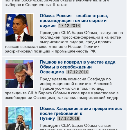
попытки российских хакеров оказать влияние на итоги
выборов в Соединенных Штатах.
Обама: Россия – слабая страна,
производящая только сырье и
оружие
17.12.2016
Президент США Барак Обама, выступая на
последней пресс-конференции в качестве
американского лидера, среди прочих
тезисов высказал свое мнение о России. Политик
раскритиковал позицию и промышленность РФ.
Пушков не поверил в участие деда
Обамы в освобождении
Освенцима
17.12.2016
Председатель комиссии Совфеда по
информационной политике Алекесей
Пушков усомнился в том, что дед
президента США Барака Обамы в свое время участвовал в
освобождении Освенцима, как заявил американский лидер.
Обама: Хакерские атаки прекратились
после требования к
Путину
17.12.2016
Президент США Барак Обама связал