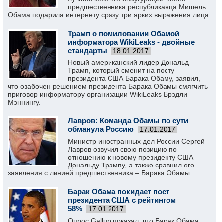
предшественника республиканца Мишель
Обама подарила интернету сразу три ярких выражения лица.
Трамп о помиловании Обамой
информатора WikiLeaks - двойные
стандарты
18.01.2017
Новый американский лидер Дональд
Трамп, который сменит на посту
президента США Барака Обаму, заявил,
что озабочен решением президента Барака Обамы смягчить
приговор информатору организации WikiLeaks Брэдли
Мэннингу.
Лавров: Команда Обамы по сути
обманула Россию
17.01.2017
Министр иностранных дел России Сергей
Лавров озвучил свою позицию по
отношению к новому президенту США
Дональду Трампу, а также сравнил его
заявления с линией предшественника – Барака Обамы.
Барак Обама покидает пост
президента США с рейтингом
58%
17.01.2017
Опрос Gallup показал, что Барак Обама