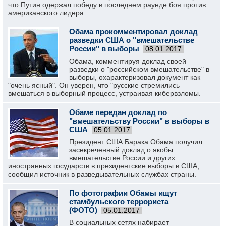
что Путин одержал победу в последнем раунде боя против
американского лидера.
Обама прокомментировал доклад
разведки США о "вмешательстве
России" в выборы
08.01.2017
Обама, комментируя доклад своей
разведки о "российском вмешательстве" в
выборы, охарактеризовал документ как
"очень ясный". Он уверен, что "русские стремились
вмешаться в выборный процесс, устраивая кибервзломы.
Обаме передан доклад по
"вмешательству России" в выборы в
США
05.01.2017
Президент США Барака Обама получил
засекреченный доклад о якобы
вмешательстве России и других
иностранных государств в президентские выборы в США,
сообщил источник в разведывательных службах страны.
По фотографии Обамы ищут
стамбульского террориста
(ФОТО)
05.01.2017
В социальных сетях набирает