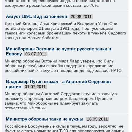
масштабного перевооружения доля новейших танков на
вооружении российской армии составит до 70%.
Август 1991. Вид из тоннеля
20.08.2011
Дмитрий Комарь, Илья Кричевский и Владимир Усов. Они
погибли вечером 21 августа 1991 года. Под гусеницами
танков или колесами бронемашин пехоты в туннеле Садового
кольца под Новым Арбатом.
Минобороны Эстонии не пустит русские танки в
Европу
06.07.2011
Министр обороны Эстонии Март Лаар уверен, что Силы
обороны республики способны задержать продвижение
российских войск в случае нападения до подхода сил НАТО.
Владимир Путин сказал - а Анатолий Сердюков
против
01.07.2011
Министр обороны Анатолий Сердюков вступил в заочную
полемику с премьер-министром Владимиром Путиным,
заявив, что Минобороны не планирует закупать
отечественные танки.
Министру обороны танки не нужны
16.05.2011
Российские Вооруженные силы в текущем году, вероятно, не
будут закупать новые танки Т-90 для перевооружения армии.