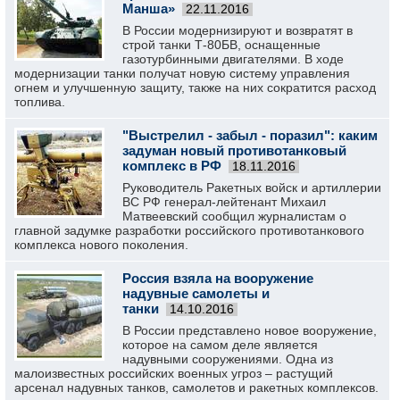
Манша»
22.11.2016
В России модернизируют и возвратят в
строй танки Т-80БВ, оснащенные
газотурбинными двигателями. В ходе
модернизации танки получат новую систему управления
огнем и улучшенную защиту, также на них сократится расход
топлива.
"Выстрелил - забыл - поразил": каким
задуман новый противотанковый
комплекс в РФ
18.11.2016
Руководитель Ракетных войск и артиллерии
ВС РФ генерал-лейтенант Михаил
Матвеевский сообщил журналистам о
главной задумке разработки российского противотанкового
комплекса нового поколения.
Россия взяла на вооружение
надувные самолеты и
танки
14.10.2016
В России представлено новое вооружение,
которое на самом деле является
надувными сооружениями. Одна из
малоизвестных российских военных угроз – растущий
арсенал надувных танков, самолетов и ракетных комплексов.