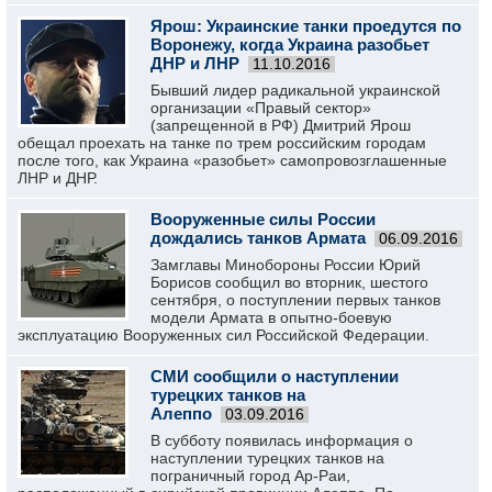
Ярош: Украинские танки проедутся по
Воронежу, когда Украина разобьет
ДНР и ЛНР
11.10.2016
Бывший лидер радикальной украинской
организации «Правый сектор»
(запрещенной в РФ) Дмитрий Ярош
обещал проехать на танке по трем российским городам
после того, как Украина «разобьет» самопровозглашенные
ЛНР и ДНР.
Вооруженные силы России
дождались танков Армата
06.09.2016
Замглавы Минобороны России Юрий
Борисов сообщил во вторник, шестого
сентября, о поступлении первых танков
модели Армата в опытно-боевую
эксплуатацию Вооруженных сил Российской Федерации.
СМИ сообщили о наступлении
турецких танков на
Алеппо
03.09.2016
В субботу появилась информация о
наступлении турецких танков на
пограничный город Ар-Раи,