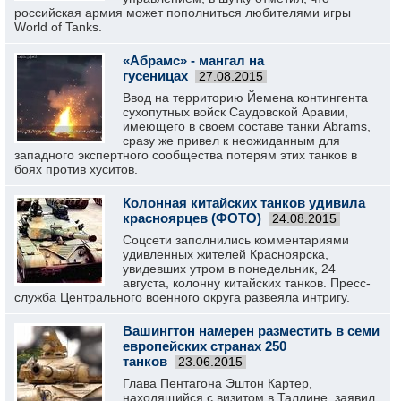
российская армия может пополниться любителями игры
World of Tanks.
«Абрамс» - мангал на
гусеницах
27.08.2015
Ввод на территорию Йемена контингента
сухопутных войск Саудовской Аравии,
имеющего в своем составе танки Abrams,
сразу же привел к неожиданным для
западного экспертного сообщества потерям этих танков в
боях против хуситов.
Колонная китайских танков удивила
красноярцев (ФОТО)
24.08.2015
Соцсети заполнились комментариями
удивленных жителей Красноярска,
увидевших утром в понедельник, 24
августа, колонну китайских танков. Пресс-
служба Центрального военного округа развеяла интригу.
Вашингтон намерен разместить в семи
европейских странах 250
танков
23.06.2015
Глава Пентагона Эштон Картер,
находящийся с визитом в Таллине, заявил,