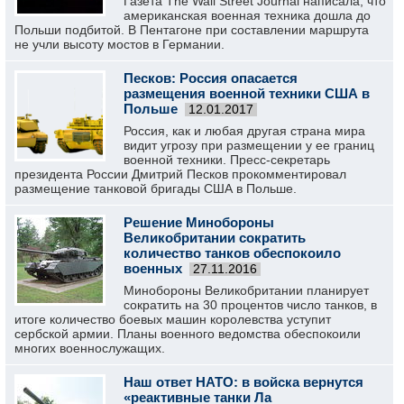
Газета The Wall Street Journal написала, что
американская военная техника дошла до
Польши подбитой. В Пентагоне при составлении маршрута
не учли высоту мостов в Германии.
Песков: Россия опасается
размещения военной техники США в
Польше
12.01.2017
Россия, как и любая другая страна мира
видит угрозу при размещении у ее границ
военной техники. Пресс-секретарь
президента России Дмитрий Песков прокомментировал
размещение танковой бригады США в Польше.
Решение Минобороны
Великобритании сократить
количество танков обеспокоило
военных
27.11.2016
Минобороны Великобритании планирует
сократить на 30 процентов число танков, в
итоге количество боевых машин королевства уступит
сербской армии. Планы военного ведомства обеспокоили
многих военнослужащих.
Наш ответ НАТО: в войска вернутся
«реактивные танки Ла