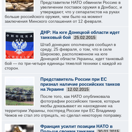
Представители НАТО обвинили Россию в
увеличении поставок оружия в Донбасс, и
утверждают, что у сепаратистов на руках
больше российского оружия, чем было на момент
заключения Минского соглашения от 12 февраля.
ДНР: На юге Донецкой области идет
танковый бой
25.02.2015
Штаб донецких ополченцев сообщил в
среду, 25 февраля, о том, что в селе
Широково, расположенном на юге
Донецкой области Украины, идет танковый
бой — по три-четыре единицы тяжелой техники с каждой из
сторон.
Представитель России при ЕС
признал наличие российских танков
на Украине
12.02.2015
После того, как НАТО опубликовала
фотографии российских танков, которые
якобы доказывают их нахождение на
территории Украины, постпред России при ЕС Владимир
Чижов не стал это отрицать, но сделал некоторую поправку.
Франция усилит позиции НАТО в
Польше своими танками
30.01.2015