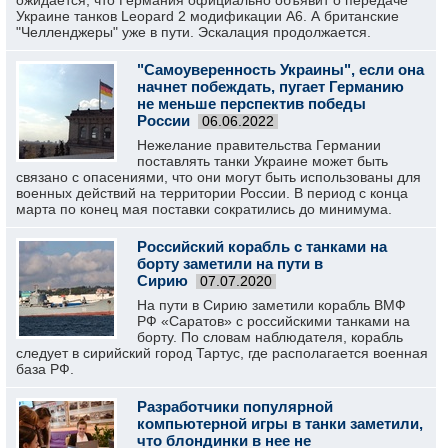
ожидается, что Германия официально объявит о передаче
Украине танков Leopard 2 модификации А6. А британские
"Челленджеры" уже в пути. Эскалация продолжается.
"Самоуверенность Украины", если она
начнет побеждать, пугает Германию
не меньше перспектив победы
России
06.06.2022
Нежелание правительства Германии
поставлять танки Украине может быть
связано с опасениями, что они могут быть использованы для
военных действий на территории России. В период с конца
марта по конец мая поставки сократились до минимума.
Российский корабль с танками на
борту заметили на пути в
Сирию
07.07.2020
На пути в Сирию заметили корабль ВМФ
РФ «Саратов» с российскими танками на
борту. По словам наблюдателя, корабль
следует в сирийский город Тартус, где располагается военная
база РФ.
Разработчики популярной
компьютерной игры в танки заметили,
что блондинки в нее не