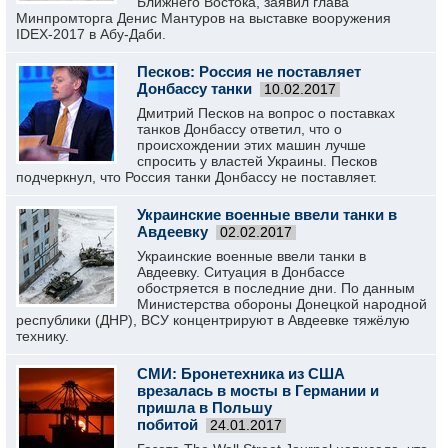
Ближнего Востока, заявил глава
Минпромторга Денис Мантуров на выставке вооружения
IDEX-2017 в Абу-Даби.
Песков: Россия не поставляет
Донбассу танки
10.02.2017
Дмитрий Песков на вопрос о поставках
танков Донбассу ответил, что о
происхождении этих машин лучше
спросить у властей Украины. Песков
подчеркнул, что Россия танки Донбассу не поставляет.
Украинские военные ввели танки в
Авдеевку
02.02.2017
Украинские военные ввели танки в
Авдеевку. Ситуация в Донбассе
обостряется в последние дни. По данным
Министерства обороны Донецкой народной
республики (ДНР), ВСУ концентрируют в Авдеевке тяжёлую
технику.
СМИ: Бронетехника из США
врезалась в мосты в Германии и
пришла в Польшу
побитой
24.01.2017