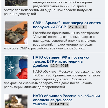
передвижения танков по обе стороны
разделительной линии. Во время
обстрелов неизвестными в Донецкой области получили
ранения двое детей.
СМИ: "Армата" - шаг вперед от систем
вооружений СССР
25.04.2015
Российские бронемашины на платформе
"Армата" воплощают полный разрыв с
наследием советской эпохи в системах
вооружений, - такое мнение приводят
японские СМИ о российских военных разработках.
НАТО обвиняет РФ в поставках
танков, БТР и артиллерии в
Донбасс
12.04.2015
НАТО обвиняет Москву в поставках танков
Т-80 и Т-90, бронетранспортеров, а также
артиллерии в Донбасс: Россия не
прекратила снабжать сепаратистов даже после начала
реализации минских договоренностей.
НАТО обвинило Россию в снабжении
ополченцев Донбасса
танками
12.04.2015