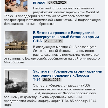
играют
07.03.2020
Необычный опрос провела компания-
разработчик компьютерной игры World of
Tanks. В преддверии 8 Марта им захотелось составить
портрет среднестатистической «танкистки». И подавляющее
большинство из них – брюнетки.
В Литве на границе с Белоруссией
развернут танковый батальон армии
США
25.09.2019
В следующем месяце США развернут в
Литве танковый батальон на полигоне,
расположенном в нескольких километрах
от границы с Белоруссией, сообщается на сайте литовского
Минобороны.
Эксперты «Уралвагонзавода» оценили
состояние подаренных Лаосом
Т-34
20.01.2019
Эксперты «Уралвагонзавода» (УВЗ)
назвали техническое состояние танков
Т-34, подаренных Лаосом российскому
военному ведомству «очень хорошим». Машины
представляют собой модификацию Т-34-85 образца 1944
года.