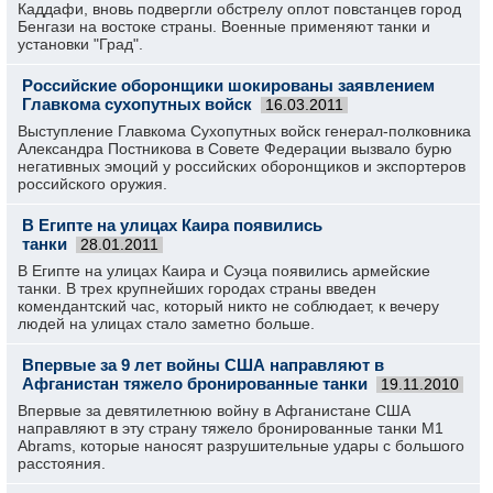
Каддафи, вновь подвергли обстрелу оплот повстанцев город
Бенгази на востоке страны. Военные применяют танки и
установки "Град".
Российские оборонщики шокированы заявлением
Главкома сухопутных войск
16.03.2011
Выступление Главкома Сухопутных войск генерал-полковника
Александра Постникова в Совете Федерации вызвало бурю
негативных эмоций у российских оборонщиков и экспортеров
российского оружия.
В Египте на улицах Каира появились
танки
28.01.2011
В Египте на улицах Каира и Суэца появились армейские
танки. В трех крупнейших городах страны введен
комендантский час, который никто не соблюдает, к вечеру
людей на улицах стало заметно больше.
Впервые за 9 лет войны США направляют в
Афганистан тяжело бронированные танки
19.11.2010
Впервые за девятилетнюю войну в Афганистане США
направляют в эту страну тяжело бронированные танки М1
Abrams, которые наносят разрушительные удары с большого
расстояния.