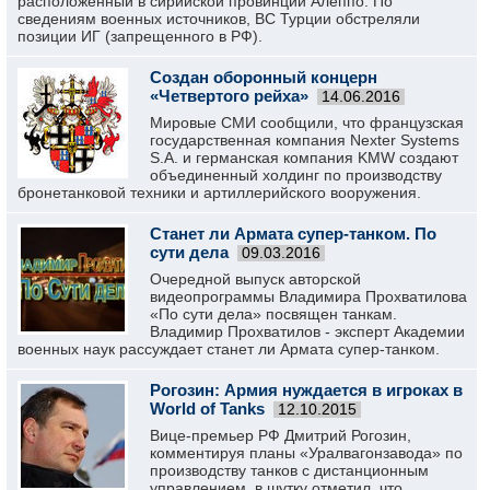
расположенный в сирийской провинции Алеппо. По
сведениям военных источников, ВС Турции обстреляли
позиции ИГ (запрещенного в РФ).
Создан оборонный концерн
«Четвертого рейха»
14.06.2016
Мировые СМИ сообщили, что французская
государственная компания Nexter Systems
S.A. и германская компания KMW создают
объединенный холдинг по производству
бронетанковой техники и артиллерийского вооружения.
Станет ли Армата супер-танком. По
сути дела
09.03.2016
Очередной выпуск авторской
видеопрограммы Владимира Прохватилова
«По сути дела» посвящен танкам.
Владимир Прохватилов - эксперт Академии
военных наук рассуждает станет ли Армата супер-танком.
Рогозин: Армия нуждается в игроках в
World of Tanks
12.10.2015
Вице-премьер РФ Дмитрий Рогозин,
комментируя планы «Уралвагонзавода» по
производству танков с дистанционным
управлением, в шутку отметил, что