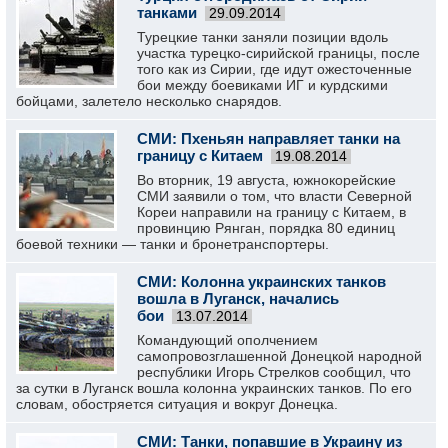
танками
29.09.2014
Турецкие танки заняли позиции вдоль
участка турецко-сирийской границы, после
того как из Сирии, где идут ожесточенные
бои между боевиками ИГ и курдскими
бойцами, залетело несколько снарядов.
СМИ: Пхеньян направляет танки на
границу с Китаем
19.08.2014
Во вторник, 19 августа, южнокорейские
СМИ заявили о том, что власти Северной
Кореи направили на границу с Китаем, в
провинцию Рянган, порядка 80 единиц
боевой техники — танки и бронетранспортеры.
СМИ: Колонна украинских танков
вошла в Луганск, начались
бои
13.07.2014
Командующий ополчением
самопровозглашенной Донецкой народной
республики Игорь Стрелков сообщил, что
за сутки в Луганск вошла колонна украинских танков. По его
словам, обостряется ситуация и вокруг Донецка.
СМИ: Танки, попавшие в Украину из