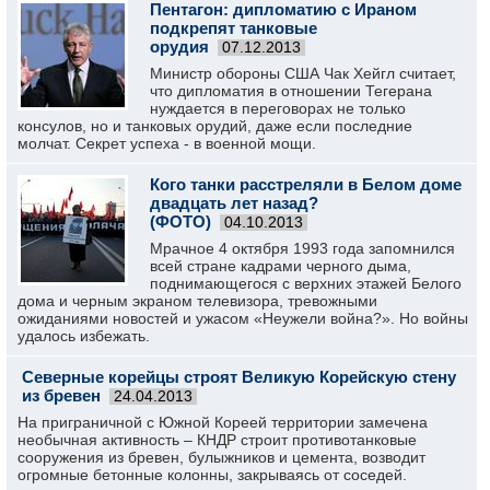
Пентагон: дипломатию с Ираном
подкрепят танковые
орудия
07.12.2013
Министр обороны США Чак Хейгл считает,
что дипломатия в отношении Тегерана
нуждается в переговорах не только
консулов, но и танковых орудий, даже если последние
молчат. Секрет успеха - в военной мощи.
Кого танки расстреляли в Белом доме
двадцать лет назад?
(ФОТО)
04.10.2013
Мрачное 4 октября 1993 года запомнился
всей стране кадрами черного дыма,
поднимающегося с верхних этажей Белого
дома и черным экраном телевизора, тревожными
ожиданиями новостей и ужасом «Неужели война?». Но войны
удалось избежать.
Северные корейцы строят Великую Корейскую стену
из бревен
24.04.2013
На приграничной с Южной Кореей территории замечена
необычная активность – КНДР строит противотанковые
сооружения из бревен, булыжников и цемента, возводит
огромные бетонные колонны, закрываясь от соседей.