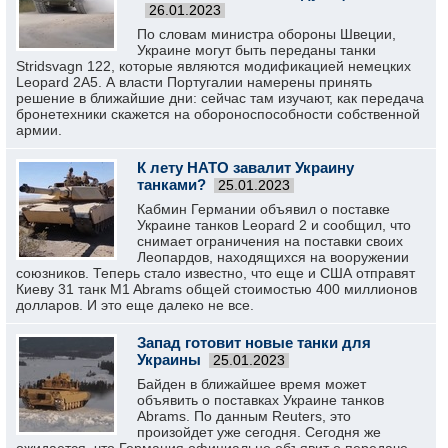
26.01.2023
По словам министра обороны Швеции,
Украине могут быть переданы танки
Stridsvagn 122, которые являются модификацией немецких
Leopard 2А5. А власти Португалии намерены принять
решение в ближайшие дни: сейчас там изучают, как передача
бронетехники скажется на обороноспособности собственной
армии.
К лету НАТО завалит Украину
танками?
25.01.2023
Кабмин Германии объявил о поставке
Украине танков Leopard 2 и сообщил, что
снимает ограничения на поставки своих
Леопардов, находящихся на вооружении
союзников. Теперь стало известно, что еще и США отправят
Киеву 31 танк M1 Abrams общей стоимостью 400 миллионов
долларов. И это еще далеко не все.
Запад готовит новые танки для
Украины
25.01.2023
Байден в ближайшее время может
объявить о поставках Украине танков
Abrams. По данным Reuters, это
произойдет уже сегодня. Сегодня же