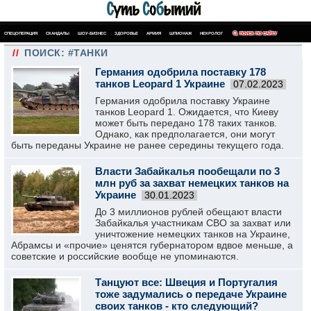
СПЕЦОПЕРАЦИЯ
СКАНДАЛЫ
ШОУ-БИЗНЕС
ЗДОРОВЬЕ
АРМИЯ
ШПИОНАЖ
НЕКРОЛОГ
ПОИСК ПО САЙТУ
//
ПОИСК: #ТАНКИ
Германия одобрила поставку 178
танков Leopard 1 Украине
07.02.2023
Германия одобрила поставку Украине
танков Leopard 1. Ожидается, что Киеву
может быть передано 178 таких танков.
Однако, как предполагается, они могут
быть переданы Украине не ранее середины текущего года.
Власти Забайкалья пообещали по 3
млн руб за захват немецких танков на
Украине
30.01.2023
До 3 миллионов рублей обещают власти
Забайкалья участникам СВО за захват или
уничтожение немецких танков на Украине,
Абрамсы и «прочие» ценятся губернатором вдвое меньше, а
советские и российские вообще не упоминаются.
Танцуют все: Швеция и Португалия
тоже задумались о передаче Украине
своих танков - кто следующий?