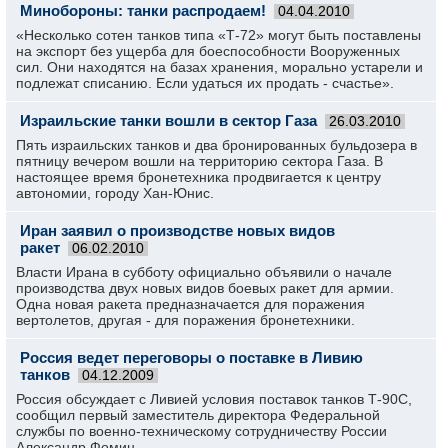
Минобороны: танки распродаем!
04.04.2010
«Несколько сотен танков типа «Т-72» могут быть поставлены
на экспорт без ущерба для боеспособности Вооруженных
сил. Они находятся на базах хранения, морально устарели и
подлежат списанию. Если удаться их продать - счастье».
Израильские танки вошли в сектор Газа
26.03.2010
Пять израильских танков и два бронированных бульдозера в
пятницу вечером вошли на территорию сектора Газа. В
настоящее время бронетехника продвигается к центру
автономии, городу Хан-Юнис.
Иран заявил о производстве новых видов
ракет
06.02.2010
Власти Ирана в субботу официально объявили о начале
производства двух новых видов боевых ракет для армии.
Одна новая ракета предназначается для поражения
вертолетов, другая - для поражения бронетехники.
Россия ведет переговоры о поставке в Ливию
танков
04.12.2009
Россия обсуждает с Ливией условия поставок танков Т-90С,
сообщил первый заместитель директора Федеральной
службы по военно-техническому сотрудничеству России
Александр Фомин.