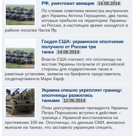
РФ, уничтожит авиация
14.06.2014
По словам советника министра внутренних
дел Украины Антона Геращенко, два танка,
которые прибыли на территорию Украины
из России, в настоящее время находятся в
районе поселка Часов Яр.
Госдеп США: украинское ополчение
получило от России три
танка
14.06.2014
Власти США считают, что ополченцы на
востоке Украины получили от российской
стороны для подкрепления танки и
ракетные установки, заявила на брифинге представитель
госдепартамента Мари Харф.
Украина спешно укрепляет границу:
ополченцы разжились
танками
12.06.2014
План урегулирования президента Украины
Петра Порошенко вступил в действие –
граница с Украиной восстановлена на
протяжении 100 км. Ополченцы, по данным СМИ, внезапно
выехали на танках, что заставило украинцев спешить.