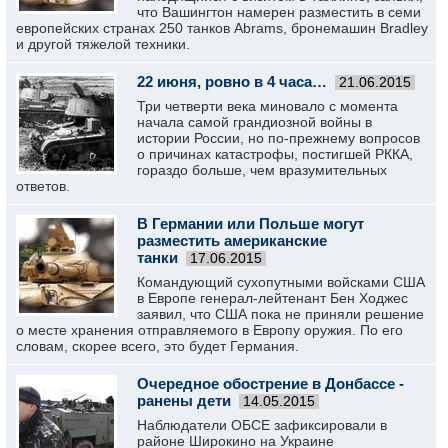
что Вашингтон намерен разместить в семи
европейских странах 250 танков Abrams, бронемашин Bradley
и другой тяжелой техники.
22 июня, ровно в 4 часа…
21.06.2015
Три четверти века миновало с момента
начала самой грандиозной войны в
истории России, но по-прежнему вопросов
о причинах катастрофы, постигшей РККА,
гораздо больше, чем вразумительных
ответов.
В Германии или Польше могут
разместить американские
танки
17.06.2015
Командующий сухопутными войсками США
в Европе генерал-лейтенант Бен Ходжес
заявил, что США пока не приняли решение
о месте хранения отправляемого в Европу оружия. По его
словам, скорее всего, это будет Германия.
Очередное обострение в Донбассе -
ранены дети
14.05.2015
Наблюдатели ОБСЕ зафиксировали в
районе Широкино на Украине