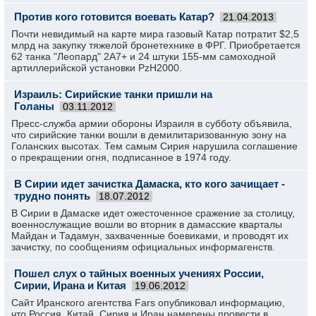
Против кого готовится воевать Катар?
21.04.2013
Почти невидимый на карте мира газовый Катар потратит $2,5
млрд на закупку тяжелой бронетехнике в ФРГ. Приобретается
62 танка "Леопард" 2А7+ и 24 штуки 155-мм самоходной
артиллерийской установки PzH2000.
Израиль: Сирийские танки пришли на
Голаны
03.11.2012
Пресс-служба армии обороны Израиля в субботу объявила,
что сирийские танки вошли в демилитаризованную зону на
Голанских высотах. Тем самым Сирия нарушила соглашение
о прекращении огня, подписанное в 1974 году.
В Сирии идет зачистка Дамаска, кто кого зачищает -
трудно понять
18.07.2012
В Сирии в Дамаске идет ожесточенное сражение за столицу,
военнослужащие вошли во вторник в дамасские кварталы
Майдан и Тадамун, захваченные боевиками, и проводят их
зачистку, по сообщениям официальных информагенств.
Пошел слух о тайных военных учениях России,
Сирии, Ирана и Китая
19.06.2012
Сайт Иранского агентства Fars опубликовал информацию,
что Россия, Китай, Сирия и Иран намерены провести в