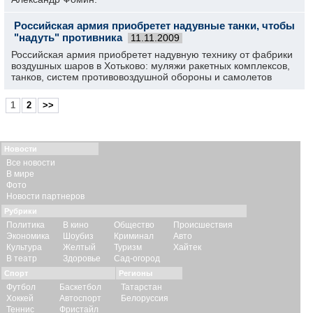
Российская армия приобретет надувные танки, чтобы
"надуть" противника
11.11.2009
Российская армия приобретет надувную технику от фабрики
воздушных шаров в Хотьково: муляжи ракетных комплексов,
танков, систем противовоздушной обороны и самолетов
1
2
>>
Новости
Все новости
В мире
Фото
Новости партнеров
Рубрики
Политика
В кино
Общество
Происшествия
Экономика
Шоубиз
Криминал
Авто
Культура
Желтый
Туризм
Хайтек
В театр
Здоровье
Сад-огород
Спорт
Регионы
Футбол
Баскетбол
Татарстан
Хоккей
Автоспорт
Белоруссия
Теннис
Фристайл