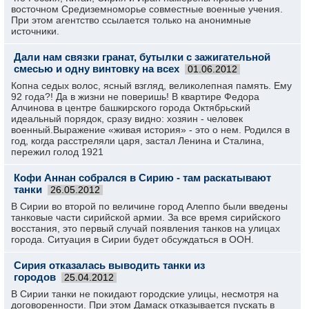
восточном Средиземноморье совместные военные учения.
При этом агентство ссылается только на анонимные
источники.
Дали нам связки гранат, бутылки с зажигательной
смесью и одну винтовку на всех
01.06.2012
Копна седых волос, ясный взгляд, великолепная память. Ему
92 года?! Да в жизни не поверишь! В квартире Федора
Алчинова в центре башкирского города Октябрьский
идеальный порядок, сразу видно: хозяин - человек
военный.Выражение «живая история» - это о нем. Родился в
год, когда расстреляли царя, застал Ленина и Сталина,
пережил голод 1921
Кофи Аннан собрался в Сирию - там раскатывают
танки
26.05.2012
В Сирии во второй по величине город Алеппо были введены
танковые части сирийской армии. За все время сирийского
восстания, это первый случай появления танков на улицах
города. Ситуация в Сирии будет обсуждаться в ООН.
Сирия отказалась выводить танки из
городов
25.04.2012
В Сирии танки не покидают городские улицы, несмотря на
договоренности. При этом Дамаск отказывается пускать в