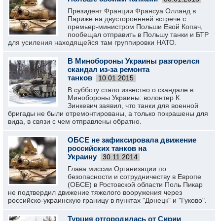
Президент Франции Франсуа Олланд в
Париже на двустороннней встрече с
премьер-министром Польши Евой Копач,
пообещал отправить в Польшу танки и БТР
для усиления находящейся там группировки НАТО.
В Минобороны Украины разгорелся
скандал из-за ремонта
танков
10.01.2015
В субботу стало известно о скандале в
Минобороны Украины: волонтер К.
Зинкевич заявил, что танки для военной
бригады не были отремонтированы, а только покрашены для
вида, в связи с чем отправлены обратно.
ОБСЕ не зафиксировала движение
российских танков на
Украину
30.11.2014
Глава миссии Организации по
безопасности и сотрудничеству в Европе
(ОБСЕ) в Ростовской области Поль Пикар
не подтвердил движение тяжелого вооружения через
российско-украинскую границу в пунктах "Донецк" и "Гуково".
Турция отгородилась от Сирии