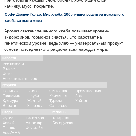
приготовить каждый слой: бисквит, хрустящий слой,
начинку, мусс, покрытие.
Софи Дюпюи-Голье: Мир хлеба. 100 лучших рецептов домашнего
хлеба со всего мира
Аромат свежеиспеченного хлеба повышает уровень
эндорфинов, гормонов счастья. Это работает на
генетическом уровне, ведь хлеб — универсальный продукт,
основа повседневного рациона всех народов мира.
Новости
Все новости
В мире
Фото
Новости партнеров
Рубрики
Политика
В кино
Общество
Происшествия
Экономика
Шоубиз
Криминал
Авто
Культура
Желтый
Туризм
Хайтек
В театр
Здоровье
Сад-огород
Спорт
Регионы
Футбол
Баскетбол
Татарстан
Хоккей
Автоспорт
Белоруссия
Теннис
Фристайл
Бокс/ММА