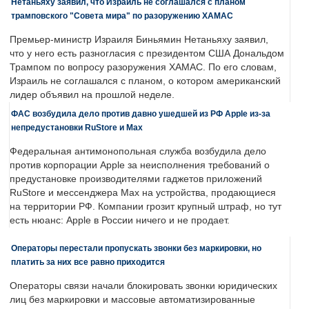
Нетаньяху заявил, что Израиль не соглашался с планом
трамповского "Совета мира" по разоружению ХАМАС
Премьер-министр Израиля Биньямин Нетаньяху заявил,
что у него есть разногласия с президентом США Дональдом
Трампом по вопросу разоружения ХАМАС. По его словам,
Израиль не соглашался с планом, о котором американский
лидер объявил на прошлой неделе.
ФАС возбудила дело против давно ушедшей из РФ Apple из-за
непредустановки RuStore и Max
Федеральная антимонопольная служба возбудила дело
против корпорации Apple за неисполнения требований о
предустановке производителями гаджетов приложений
RuStore и мессенджера Max на устройства, продающиеся
на территории РФ. Компании грозит крупный штраф, но тут
есть нюанс: Apple в России ничего и не продает.
Операторы перестали пропускать звонки без маркировки, но
платить за них все равно приходится
Операторы связи начали блокировать звонки юридических
лиц без маркировки и массовые автоматизированные