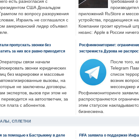
него есть разногласия с
требований о
президентом США Дональдом
производител
Трампом по вопросу разоружения
приложений RuStore и месс
словам, Израиль не соглашался с
устройства, продающиеся на
ром американский лидер объявил
Компании грозит крупный штр
еле.
нюанс: Apple в России ничего
али пропускать звонки без
Росфинмониторинг: ограничения
латить за них все равно приходится
экстремиста Дурова не распрос
Операторы связи начали
После того, к
блокировать звонки юридических
Telegram Пав
лиц без маркировки и массовые
список террор
автоматизированные вызовы, на
возник вопрос
которые не заключены договоры.
мессенджер и
ам экспертов, вызов при этом не
Росфинмониторинге заявили, 
 переводится на автоответчик, за
распространяются ограничени
ся плата с абонентов.
этим статусом накладываютс
бизнесмена.
ДАЛЫ, СПЛЕТНИ
я за помощью к Бастрыкину в деле
FIFA заявила о поддержке Инфа