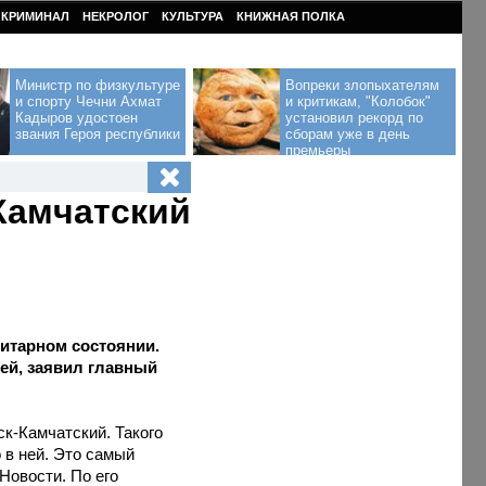
КРИМИНАЛ
НЕКРОЛОГ
КУЛЬТУРА
КНИЖНАЯ ПОЛКА
Министр по физкультуре
Вопреки злопыхателям
и спорту Чечни Ахмат
и критикам, "Колобок"
Кадыров удостоен
установил рекорд по
звания Героя республики
сборам уже в день
премьеры
Камчатский
итарном состоянии.
ей, заявил главный
к-Камчатский. Такого
 в ней. Это самый
Новости. По его