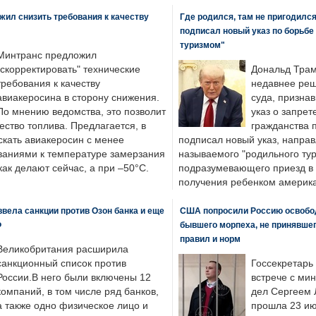
ил снизить требования к качеству
Где родился, там не пригодилс
подписал новый указ по борьбе
туризмом"
Минтранс предложил
"скорректировать" технические
Дональд Трам
требования к качеству
недавнее реш
авиакеросина в сторону снижения.
суда, призна
По мнению ведомства, это позволит
указ о запрет
ество топлива. Предлагается, в
гражданства 
скать авиакеросин с менее
подписал новый указ, направ
ваниями к температуре замерзания
называемого "родильного тур
 как делают сейчас, а при –50°C.
подразумевающего приезд в 
получения ребенком америка
вела санкции против Озон банка и еще
США попросили Россию освобо
Ф
бывшего морпеха, не принявшег
правил и норм
Великобритания расширила
санкционный список против
Госсекретарь
России.В него были включены 12
встрече с ми
компаний, в том числе ряд банков,
дел Сергеем 
а также одно физическое лицо и
прошла 23 ию