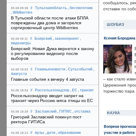
сообщалось, ре
#
Тульскаяобласть
, беспилотник
05.08 09:38
отставке по со
, Wildberries
В Тульской области после атаки БПЛА
повреждены два дома и загорелся
ШОУБИЗ
сортировочный центр Wildberries
Ксения Бородина
#
Боярский
, законопроект
,
05.08 09:11
видеоигры
Боярский: Новая Дума вернется к закону
о регулировании видеоигр после
выборов
#
Главныеновости
, Сутьсобытий
,
04.08 19:02
4августа
– как стало изв
Главные события к вечеру 4 августа
Церемония прошл
#
Россельхознадзор
, ЕС
, транзит
04.08 18:54
торжество пара 
Россельхознадзор вводит запрет на
транзит через Россию мяса птицы из ЕС
#
Заславский
, ГИТИС
, отставка
04.08 18:28
НАУКА
Григорий Заславский покинул пост
ректора ГИТИСа
Вопреки прогноза
участие в работе 
#
вузы
, дети
, образование
04.08 18:13