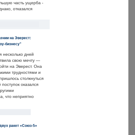
льшую часть ущерба -
днако, отказался
ении на Эверест:
оу-бизнесу"
я несколько дней
твила свою мечту —
ойти на Эверест. Она
акими трудностями и
пришлось столкнуться
ё поступок оказался
другими
а, что неприятно
двух ракет «Союз-5»