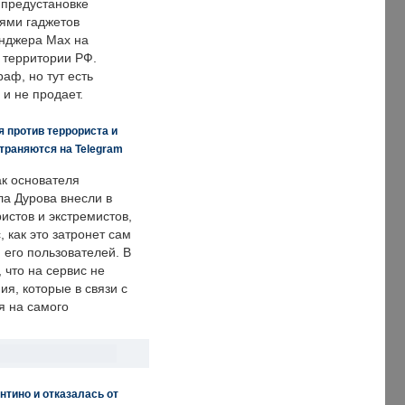
 предустановке
ями гаджетов
енджера Max на
 территории РФ.
аф, но тут есть
 и не продает.
 против террориста и
траняются на Telegram
ак основателя
ла Дурова внесли в
истов и экстремистов,
, как это затронет сам
 его пользователей. В
что на сервис не
я, которые в связи с
я на самого
нтино и отказалась от