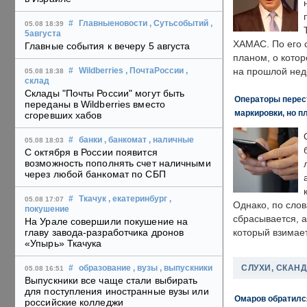
#
Главныеновости
, Сутьсобытий
,
05.08 18:39
5августа
ХАМАС. По его 
Главные события к вечеру 5 августа
планом, о кото
на прошлой нед
#
Wildberries
, ПочтаРоссии
,
05.08 18:38
склад
Склады "Почты России" могут быть
Операторы перест
переданы в Wildberries вместо
маркировки, но п
сгоревших хабов
#
банки
, банкомат
, наличные
05.08 18:03
С октября в России появится
возможность пополнять счет наличными
через любой банкомат по СБП
#
Ткачук
, екатеринбург
,
05.08 17:07
Однако, по слов
покушение
сбрасывается, а
На Урале совершили покушение на
главу завода-разработчика дронов
который взимает
«Упырь» Ткачука
СЛУХИ, СКАН
#
образование
, вузы
, выпускники
05.08 16:51
Выпускники все чаще стали выбирать
для поступления иностранные вузы или
Омаров обратилс
российские колледжи