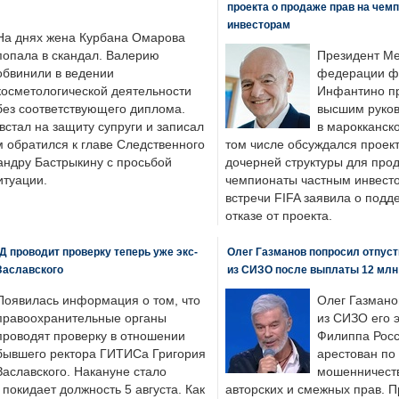
проекта о продаже прав на чем
инвесторам
На днях жена Курбана Омарова
попала в скандал. Валерию
Президент М
обвинили в ведении
федерации фу
косметологической деятельности
Инфантино пр
без соответствующего диплома.
высшим руков
стал на защиту супруги и записал
в марокканско
м обратился к главе Следственного
том числе обсуждался проек
андру Бастрыкину с просьбой
дочерней структуры для про
итуации.
чемпионаты частным инвесто
встречи FIFA заявила о под
отказе от проекта.
 проводит проверку теперь уже экс-
Олег Газманов попросил отпуст
Заславского
из СИЗО после выплаты 12 млн
Появилась информация о том, что
Олег Газмано
правоохранительные органы
из СИЗО его 
проводят проверку в отношении
Филиппа Росс
бывшего ректора ГИТИСа Григория
арестован по
Заславского. Накануне стало
мошенничеств
н покидает должность 5 августа. Как
авторских и смежных прав. П