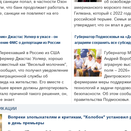
д санкции попал, в частности Озон
об освобожде
ли, что банк продолжает работать в
американского морского пех
, санкции не повлияют на его
Гилмана, который с 2022 год
российской тюрьме. Семья 
утверждает, что он впал в ди
к» Джастас Уолкер в ужасе - он
Губернатор Подмосковья на «Д
ение ФМС о депортации из России
аграриям сохранить все субсид
Переехавший в Россию из США
Губернатор М
фермер Джастас Уолкер, хорошо
Андрей Вороб
известный как "Веселый молочник",
аграрную выс
сообщил, что получил уведомление
поля – 2026»
миграционной службы об
Дмитровского 
ида на жительство. Его вместе с
фермерами меры поддержки
йшее время должны депортировать
технологий и задачи продов
стало причиной такого решения, он,
безопасности. Об этом сооб
е знает.
правительства Подмосковья.
ИКАЦИИ
Вопреки злопыхателям и критикам, "Колобок" установил 
в день премьеры