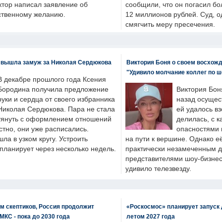
ктор написал заявление об
сообщили, что он погасил бо
бственному желанию.
12 миллионов рублей. Суд, о
смягчить меру пресечения.
 вышла замуж за Николая Сердюкова
Виктория Боня о своем восхожд
"Удивило молчание коллег по ш
В декабре прошлого года Ксения
Бородина получила предложение
Виктория Бон
руки и сердца от своего избранника
назад осущес
Николая Сердюкова. Пара не стала
ей удалось вз
тянуть с оформлением отношений
делилась, с к
естно, они уже расписались.
опасностями 
а в узком кругу. Устроить
на пути к вершине. Однако е
планирует через несколько недель.
практически незамеченным 
представителями шоу-бизнес
удивило телезвезду.
м скептиков, Россия продолжит
«Роскосмос» планирует запуск 
МКС - пока до 2030 года
летом 2027 года