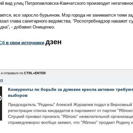
й вид улиц Петропавловска-Камчатского производит негативное
ается, все заросло бурьяном. Мэр города не занимается теми з
сказал глава санитарного ведомства. "Роспотребнадзор накажет с
дка", - добавил Онищенко.
дзен
Сб
в свои источники
 и отправьте по
CTRL+ENTER
НЯ
Конкуренты по борьбе за думские кресла активно требуют
выборов
Председатель "Родины" Алексей Журавлев подал в Верховный 
регистрации списка кандидатов в парламент от партии "Яблок
Слуцкий призвал признать "Яблоко" нежелательной организаци
справедливорос вообще заявил, что "Яблоко" продает Родину 