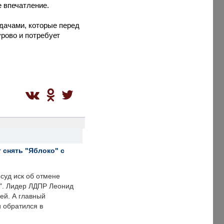
 впечатление.
адачами, которые перед
урово и потребует
 снять "Яблоко" с
суд иск об отмене
о". Лидер ЛДПР Леонид
ей. А главный
и обратился в