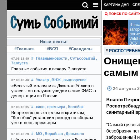
КАРТИНА ДНЯ
СПЕ
ПОИСК ПО САЙТ
В Ека
загор
логис
Wildb
Наши ленты:
ВСУ
#Главная
#ВСЯ
#Скандалы
#
РОСПОТРЕБН
Онищен
#
Главныеновости
, Сутьсобытий
,
07.08 18:49
7августа
Главные события к вечеру 7 августа
самым 
#
Уолкер
, ВНЖ
, выдворение
07.08 18:46
«Веселый молочник» Джастас Уолкер в
24 августа 2
ужасе - он получил уведомление ФМС о
депортации из России
Власти Петроп
Роспотребнадз
#
кино
, премьера
, Колобок
07.08 18:35
санитарный в
Вопреки злопыхателям и критикам,
"Колобок" установил рекорд по сборам
уже в день премьеры
"Самый грязный
безобразия нет
#
МО
, Воробьев
, Деньполя
07.08 18:29
заброшенный и 
Губернатор Подмосковья на «Дне поля»