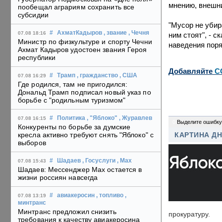
мнению, внешни
пообещал аграриям сохранить все
субсидии
"Мусор не убир
#
АхматКадыров
, звание
, Чечня
07.08 18:16
ним стоят", - 
Министр по физкультуре и спорту Чечни
наведения поря
Ахмат Кадыров удостоен звания Героя
республики
Добавляйте
C
#
Трамп
, гражданство
, США
07.08 16:29
Где родился, там не пригодился:
Дональд Трамп подписал новый указ по
борьбе с "родильным туризмом"
#
Политика
, "Яблоко"
, Журавлев
07.08 16:15
0
Выделите ошибку
Конкуренты по борьбе за думские
кресла активно требуют снять "Яблоко" с
КАРТИНА Д
выборов
#
Шадаев
, Госуслуги
, Max
07.08 15:43
Шадаев: Мессенджер Max остается в
жизни россиян навсегда
#
авиакеросин
, топливо
,
07.08 13:19
минтранс
Минтранс предложил снизить
прокуратуру.
требования к качеству авиакеросина