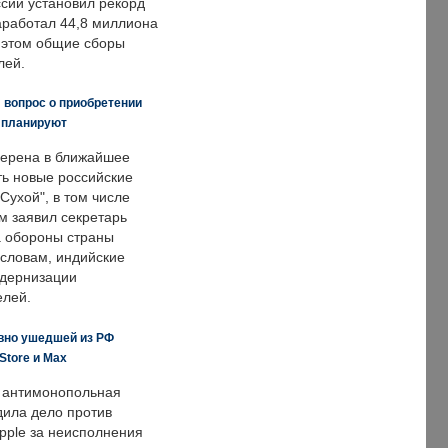
ссии установил рекорд
заработал 44,8 миллиона
и этом общие сборы
лей.
 вопрос о приобретении
е планируют
ерена в ближайшее
ть новые российские
Сухой", в том числе
м заявил секретарь
 обороны страны
 словам, индийские
одернизации
елей.
вно ушедшей из РФ
Store и Max
 антимонопольная
дила дело против
pple за неисполнения