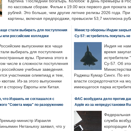
Картина "Последний богатырь. Колобок" в день премьеры в Ро
по кассовым сборам. Фильм к 19.00 мск первого дня проката 
рублей. Это больше, чем другие летние релизы 2026 года. Пр
картины, включая предпродажи, превысили 53,7 миллиона руб
чаще стали выбирать для поступления
Министр обороны Индии закрыл
ы или российские колледжи
Су-57: истребитель покупать н
Российские выпускники все чаще
Индия не нам
стали выбирать для поступления
время закупа
иностранные вузы. Причина этого в
истребители "
том числе в сложности поступления
Су-57. Об это
в российские учебные заведения.
Министерства
ется участникам олимпиад и тем,
Раджеш Кумар Сингх. По его
о квотам. Из-за этого выпускники
власти сосредоточатся на м
т в сторону Европы или Китая.
имеющегося парка истребит
, что Израиль не соглашался с
ФАС возбудила дело против да
кого "Совета мира" по разоружению
Apple из-за непредустановки Ru
Федеральная
Премьер-министр Израиля
служба возбу
Биньямин Нетаньяху заявил, что у
корпорации A