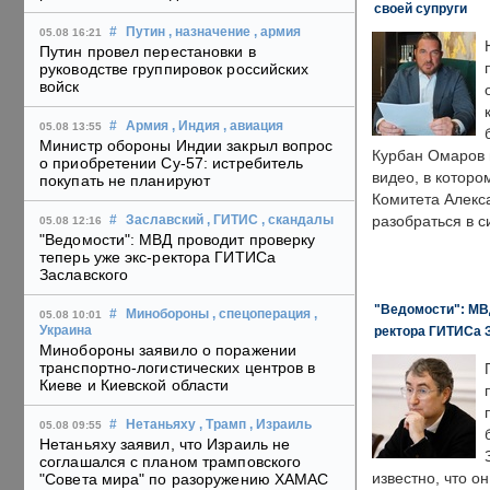
своей супруги
#
Путин
, назначение
, армия
05.08 16:21
Путин провел перестановки в
руководстве группировок российских
войск
#
Армия
, Индия
, авиация
05.08 13:55
Министр обороны Индии закрыл вопрос
Курбан Омаров в
о приобретении Су-57: истребитель
видео, в которо
покупать не планируют
Комитета Алекс
разобраться в с
#
Заславский
, ГИТИС
, скандалы
05.08 12:16
"Ведомости": МВД проводит проверку
теперь уже экс-ректора ГИТИСа
Заславского
"Ведомости": МВД
#
Минобороны
, спецоперация
,
05.08 10:01
ректора ГИТИСа 
Украина
Минобороны заявило о поражении
транспортно-логистических центров в
Киеве и Киевской области
#
Нетаньяху
, Трамп
, Израиль
05.08 09:55
Нетаньяху заявил, что Израиль не
соглашался с планом трамповского
известно, что о
"Совета мира" по разоружению ХАМАС