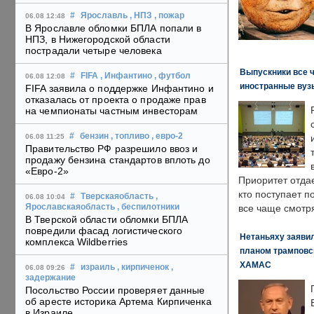
#
Ярославль
, НПЗ
, пожар
06.08 12:48
В Ярославле обломки БПЛА попали в
НПЗ, в Нижегородской области
пострадали четыре человека
Выпускники все 
#
FIFA
, Инфантино
, футбол
06.08 12:08
иностранные вуз
FIFA заявила о поддержке Инфантино и
отказалась от проекта о продаже прав
на чемпионаты частным инвесторам
#
бензин
, топливо
, евро-2
06.08 11:25
Правительство РФ разрешило ввоз и
продажу бензина стандартов вплоть до
«Евро-2»
Приоритет отда
кто поступает п
#
Тверскаяобласть
,
06.08 10:04
Ярославскаяобласть
, беспилотники
все чаще смотря
В Тверской области обломки БПЛА
повредили фасад логистического
Нетаньяху заявил
комплекса Wildberries
планом трамповс
ХАМАС
#
израиль
, кирпиченок
,
06.08 09:26
задержание
Посольство России проверяет данные
об аресте историка Артема Кирпиченка
в Израиле