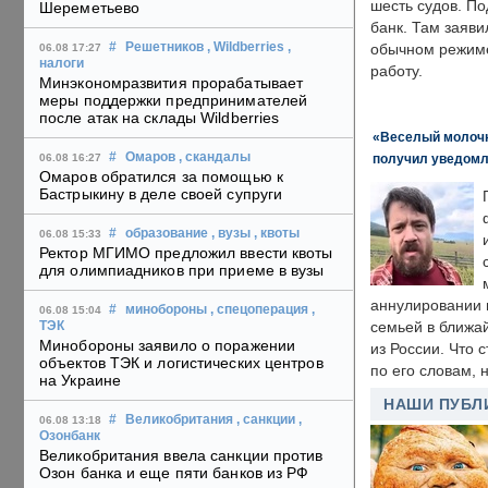
шесть судов. По
Шереметьево
банк. Там заяви
#
Решетников
, Wildberries
,
обычном режиме
06.08 17:27
налоги
работу.
Минэкономразвития прорабатывает
меры поддержки предпринимателей
после атак на склады Wildberries
«Веселый молочни
#
Омаров
, скандалы
получил уведомл
06.08 16:27
Омаров обратился за помощью к
Бастрыкину в деле своей супруги
#
образование
, вузы
, квоты
06.08 15:33
Ректор МГИМО предложил ввести квоты
для олимпиадников при приеме в вузы
аннулировании в
#
минобороны
, спецоперация
,
06.08 15:04
семьей в ближа
ТЭК
Минобороны заявило о поражении
из России. Что 
объектов ТЭК и логистических центров
по его словам, н
на Украине
НАШИ ПУБЛ
#
Великобритания
, санкции
,
06.08 13:18
Озонбанк
Великобритания ввела санкции против
Озон банка и еще пяти банков из РФ