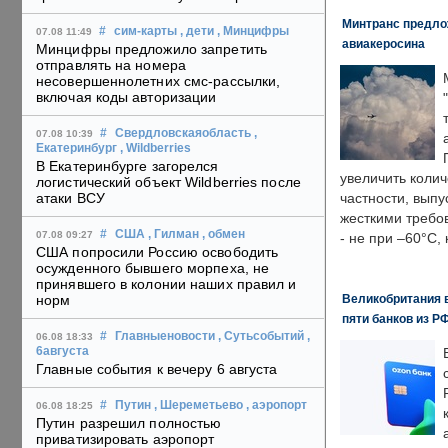
Минтранс предлож
#
сим-карты
, дети
, Минцифры
07.08 11:49
авиакеросина
Минцифры предложило запретить
отправлять на номера
несовершеннолетних смс-рассылки,
включая коды авторизации
#
Свердловскаяобласть
,
07.08 10:39
Екатеринбург
, Wildberries
В Екатеринбурге загорелся
увеличить колич
логистический объект Wildberries после
атаки ВСУ
частности, выпу
жесткими требо
#
США
, Гилман
, обмен
07.08 09:27
- не при –60°C,
США попросили Россию освободить
осужденного бывшего морпеха, не
принявшего в колонии наших правил и
Великобритания в
норм
пяти банков из Р
#
Главныеновости
, Сутьсобытий
,
06.08 18:33
6августа
Главные события к вечеру 6 августа
#
Путин
, Шереметьево
, аэропорт
06.08 18:25
Путин разрешил полностью
приватизировать аэропорт