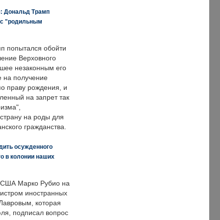
я: Дональд Трамп
 с "родильным
п попытался обойти
ение Верховного
вшее незаконным его
е на получение
по праву рождения, и
ленный на запрет так
изма",
страну на роды для
нского гражданства.
дить осужденного
о в колонии наших
 США Марко Рубио на
нистром иностранных
Лавровым, которая
ля, подписал вопрос