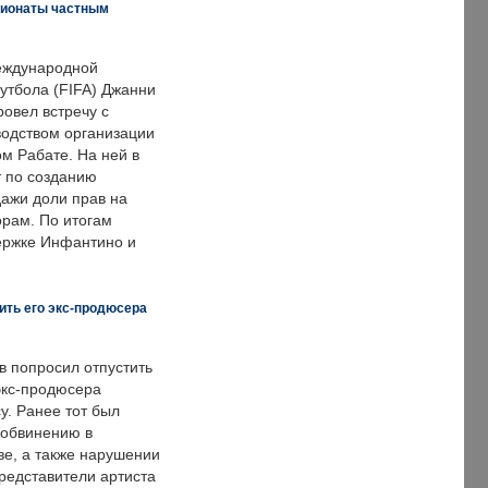
пионаты частным
еждународной
тбола (FIFA) Джанни
овел встречу с
одством организации
м Рабате. На ней в
т по созданию
дажи доли прав на
рам. По итогам
держке Инфантино и
ить его экс-продюсера
в попросил отпустить
экс-продюсера
у. Ранее тот был
 обвинению в
е, а также нарушении
редставители артиста