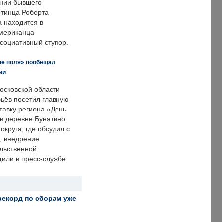
нии бывшего
отинца Роберта
а находится в
американца
ссоциативный ступор.
не поля» пообещал
ии
осковской области
ьёв посетил главную
тавку региона «День
 в деревне Бунятино
округа, где обсудил с
, внедрение
ольственной
щили в пресс-службе
рекорд по сборам уже