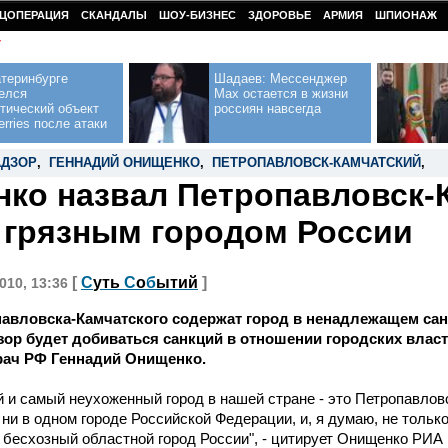
ЦОПЕРАЦИЯ
СКАНДАЛЫ
ШОУ-БИЗНЕС
ЗДОРОВЬЕ
АРМИЯ
ШПИОНАЖ
У
теринбурге
Шадаев: Мессенджер
елся
Max остается в жизни
тический объект
россиян навсегда
erries после атаки
АДЗОР
,
ГЕННАДИЙ ОНИЩЕНКО
,
ПЕТРОПАВЛОВСК-КАМЧАТСКИЙ
,
ко назвал Петропавловск-
грязным городом России
[
С
уть
С
о
б
ытий
]
010, 13:36
авловска-Камчатского содержат город в ненадлежащем сан
ор будет добиваться санкций в отношении городских власт
рач РФ Геннадий Онищенко.
 и самый неухоженный город в нашей стране - это Петропавловс
 ни в одном городе Российской Федерации, и, я думаю, не только
бесхозный областной город России", - цитирует Онищенко РИА 