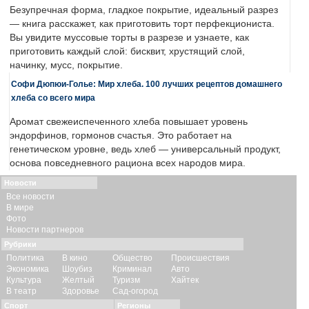
Безупречная форма, гладкое покрытие, идеальный разрез
— книга расскажет, как приготовить торт перфекциониста.
Вы увидите муссовые торты в разрезе и узнаете, как
приготовить каждый слой: бисквит, хрустящий слой,
начинку, мусс, покрытие.
Софи Дюпюи-Голье: Мир хлеба. 100 лучших рецептов домашнего
хлеба со всего мира
Аромат свежеиспеченного хлеба повышает уровень
эндорфинов, гормонов счастья. Это работает на
генетическом уровне, ведь хлеб — универсальный продукт,
основа повседневного рациона всех народов мира.
Новости
Все новости
В мире
Фото
Новости партнеров
Рубрики
Политика
В кино
Общество
Происшествия
Экономика
Шоубиз
Криминал
Авто
Культура
Желтый
Туризм
Хайтек
В театр
Здоровье
Сад-огород
Спорт
Регионы