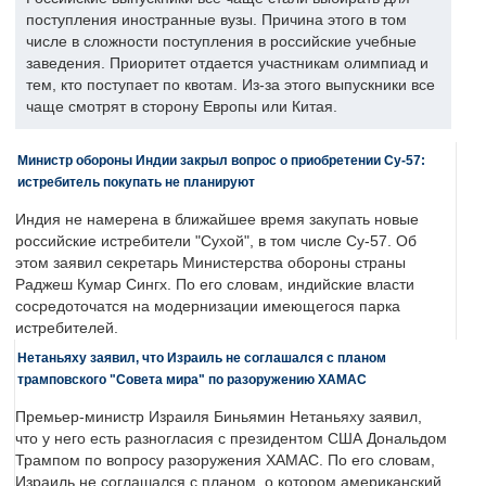
поступления иностранные вузы. Причина этого в том
числе в сложности поступления в российские учебные
заведения. Приоритет отдается участникам олимпиад и
тем, кто поступает по квотам. Из-за этого выпускники все
чаще смотрят в сторону Европы или Китая.
Министр обороны Индии закрыл вопрос о приобретении Су-57:
истребитель покупать не планируют
Индия не намерена в ближайшее время закупать новые
российские истребители "Сухой", в том числе Су-57. Об
этом заявил секретарь Министерства обороны страны
Раджеш Кумар Сингх. По его словам, индийские власти
сосредоточатся на модернизации имеющегося парка
истребителей.
Нетаньяху заявил, что Израиль не соглашался с планом
трамповского "Совета мира" по разоружению ХАМАС
Премьер-министр Израиля Биньямин Нетаньяху заявил,
что у него есть разногласия с президентом США Дональдом
Трампом по вопросу разоружения ХАМАС. По его словам,
Израиль не соглашался с планом, о котором американский