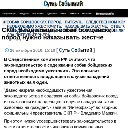
СПЕЦОПЕРАЦИЯ
СКАНДАЛЫ
ШОУ-БИЗНЕС
ЗДОРОВЬЕ
АРМИЯ
ШПИОНАЖ
НЕКРОЛОГ
ПОИСК ПО САЙТУ
#
СОБАК БОЙЦОВСКИХ ПОРОД
,
ПИТБУЛЬ
,
СЛЕДСТВЕННОМ КОМ
,
НЕОБХОДИМО УЖЕСТОЧИТЬ
,
НАКАЗЫВАТЬ ЖЕСТЧЕ
,
ОТВЕТС
СКП: Владельцев собак бойцовских
,
НАПАДЕНИЙ ЖИВОТНЫХ
,
НА ЛЮДЕЙ
,
В КРАСНОДАРЕ
,
85-ЛЕ
,
ДВА ПИТБУЛЬТЕРЬЕРА
,
пород нужно наказывать жестче
[
С
уть
С
о
б
ытий
]
26 октября 2010, 15:19
В Следственном комитете РФ считают, что
законодательство о содержании собак бойцовских
пород необходимо ужесточить. Это повысит
ответственность владельцев в случае нападений
животных на людей.
"Давно назрела необходимость ужесточения
законодательства о содержании собак бойцовских пород
и о наказании их владельцев в случае нападения таких
животных на граждан", - заявил "Интерфаксу" во вторник
официальный представитель СКП РФ Владимир Маркин.
При этом нужно усовершенствовать законодательство в
части ответственности чиновников коммунальных