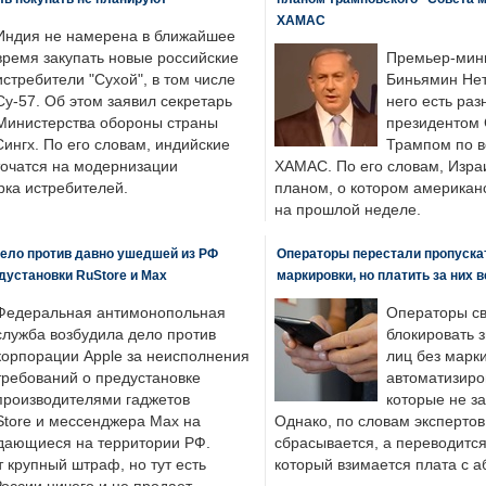
ХАМАС
Индия не намерена в ближайшее
время закупать новые российские
Премьер-мин
истребители "Сухой", в том числе
Биньямин Нет
Су-57. Об этом заявил секретарь
него есть раз
Министерства обороны страны
президентом
ингх. По его словам, индийские
Трампом по в
точатся на модернизации
ХАМАС. По его словам, Изра
ка истребителей.
планом, о котором американ
на прошлой неделе.
ело против давно ушедшей из РФ
Операторы перестали пропускат
едустановки RuStore и Max
маркировки, но платить за них 
Федеральная антимонопольная
Операторы св
служба возбудила дело против
блокировать 
корпорации Apple за неисполнения
лиц без марк
требований о предустановке
автоматизиро
производителями гаджетов
которые не з
tore и мессенджера Max на
Однако, по словам экспертов
одающиеся на территории РФ.
сбрасывается, а переводится 
 крупный штраф, но тут есть
который взимается плата с а