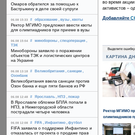
во время акции
Омаров обратился за помощью к
активистов – о
Бастрыкину в деле своей супруги
Добавляйте
C
#
образование
, вузы
, квоты
06.08 15:33
Ректор МГИМО предложил ввести квоты
для олимпиадников при приеме в вузы
#
минобороны
, спецоперация
,
06.08 15:04
ТЭК
0
Выделите ошибку
Минобороны заявило о поражении
объектов ТЭК и логистических центров
КАРТИНА Д
на Украине
#
Великобритания
, санкции
,
06.08 13:18
Озонбанк
Великобритания ввела санкции против
Озон банка и еще пяти банков из РФ
#
Ярославль
, НПЗ
, пожар
06.08 12:48
В Ярославле обломки БПЛА попали в
НПЗ, в Нижегородской области
Ректор МГИМО пр
пострадали четыре человека
олимпиадников п
#
FIFA
, Инфантино
, футбол
06.08 12:08
FIFA заявила о поддержке Инфантино и
отказалась от проекта о продаже прав