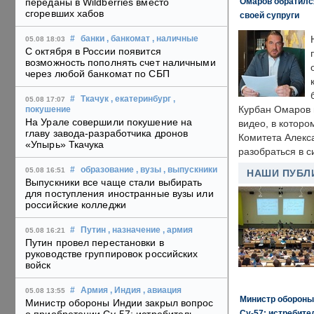
Омаров обратилс
переданы в Wildberries вместо
сгоревших хабов
своей супруги
#
банки
, банкомат
, наличные
05.08 18:03
С октября в России появится
возможность пополнять счет наличными
через любой банкомат по СБП
#
Ткачук
, екатеринбург
,
05.08 17:07
Курбан Омаров в
покушение
На Урале совершили покушение на
видео, в которо
главу завода-разработчика дронов
Комитета Алекс
«Упырь» Ткачука
разобраться в с
#
образование
, вузы
, выпускники
05.08 16:51
НАШИ ПУБЛ
Выпускники все чаще стали выбирать
для поступления иностранные вузы или
российские колледжи
#
Путин
, назначение
, армия
05.08 16:21
Путин провел перестановки в
руководстве группировок российских
войск
#
Армия
, Индия
, авиация
05.08 13:55
Министр обороны
Министр обороны Индии закрыл вопрос
Су-57: истребите