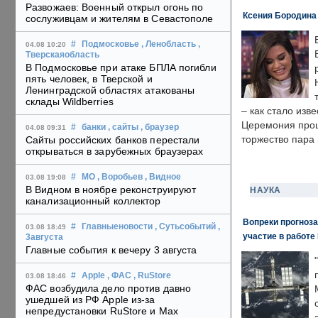
Развожаев: Военный открыл огонь по
Ксения Бородина
сослуживцам и жителям в Севастополе
#
Подмосковье
, Ленобласть
,
04.08 10:20
Тверскаяобласть
В Подмосковье при атаке БПЛА погибли
пять человек, в Тверской и
Ленинградской областях атакованы
склады Wildberries
– как стало изв
Церемония прошл
#
банки
, сайты
, браузер
04.08 09:31
торжество пара 
Сайты российских банков перестали
открываться в зарубежных браузерах
#
МО
, Воробьев
, Видное
03.08 19:08
В Видном в ноябре реконструируют
НАУКА
канализационный коллектор
Вопреки прогноза
#
Главныеновости
, Сутьсобытий
,
03.08 18:49
участие в работе 
3августа
Главные события к вечеру 3 августа
#
Apple
, ФАС
, RuStore
03.08 18:46
ФАС возбудила дело против давно
ушедшей из РФ Apple из-за
непредустановки RuStore и Max