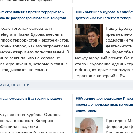
России ничего и не продает.
: ограничения против террориста и
ФСБ обвинила Дурова в содейс
ва не распространяются на Telegram
деятельности: Телеграм теперь
После того, как основателя
Павлу Дурову
Telegram Павла Дурова внесли в
предъявлено 
список террористов и экстремистов,
содействии т
возник вопрос, как это затронет сам
деятельности
мессенджер и его пользователей. В
он будет объ
нге заявили, что на сервис не
международный розыск. Осно
я ограничения, которые в связи с
стало неудаление администр
накладываются на самого
и ботов, которые используют
терактов и диверсий в РФ.
ДАЛЫ, СПЛЕТНИ
я за помощью к Бастрыкину в деле
FIFA заявила о поддержке Инфа
проекта о продаже прав на чем
инвесторам
На днях жена Курбана Омарова
попала в скандал. Валерию
Президент М
обвинили в ведении
федерации фу
косметологической деятельности
Инфантино пр