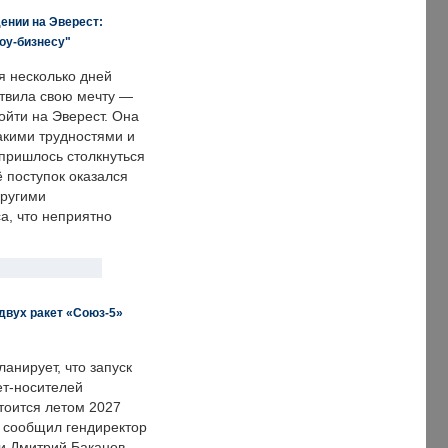
ении на Эверест:
оу-бизнесу"
я несколько дней
твила свою мечту —
ойти на Эверест. Она
акими трудностями и
пришлось столкнуться
ё поступок оказался
другими
а, что неприятно
двух ракет «Союз-5»
анирует, что запуск
ет-носителей
тоится летом 2027
м сообщил гендиректор
и Дмитрий Баканов.