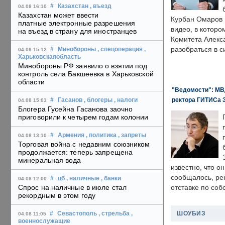
#
Казахстан
, въезд
04.08 16:10
Казахстан может ввести
Курбан Омаров в
платные электронные разрешения
видео, в которо
на въезд в страну для иностранцев
Комитета Алекс
разобраться в с
#
Минобороны
, спецоперация
,
04.08 15:12
Харьковскаяобласть
Минобороны РФ заявило о взятии под
контроль села Бакшеевка в Харьковской
области
"Ведомости": МВД
ректора ГИТИСа 
#
Гасанов
, блогеры
, налоги
04.08 15:03
Блогера Гусейна Гасанова заочно
приговорили к четырем годам колонии
#
Армения
, политика
, запреты
04.08 13:10
Торговая война с недавним союзником
продолжается: теперь запрещена
минеральная вода
известно, что о
сообщалось, ре
#
цб
, наличные
, банки
04.08 12:00
Спрос на наличные в июле стал
отставке по со
рекордным в этом году
ШОУБИЗ
#
Севастополь
, стрельба
,
04.08 11:05
военнослужащие