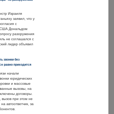
истр Израиля
аньяху заявил, что у
ногласия с
 США Дональдом
опросу разоружения
иль не соглашался с
ский лидер объявил
ь звонки без
все равно приходится
язи начали
звонки юридических
ировки и массовые
ванные вызовы, на
аключены договоры.
, вызов при этом не
на автоответчик, за
бонентов.