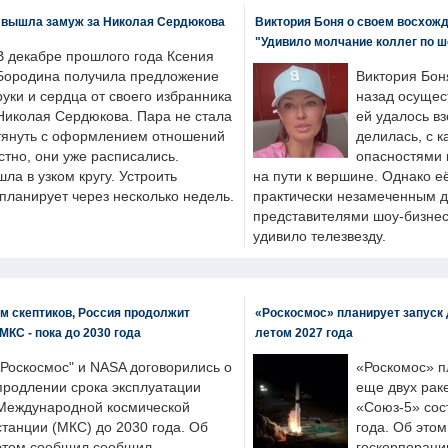
 вышла замуж за Николая Сердюкова
Виктория Боня о своем восхожд
"Удивило молчание коллег по ш
В декабре прошлого года Ксения
Бородина получила предложение
Виктория Бон
руки и сердца от своего избранника
назад осущес
Николая Сердюкова. Пара не стала
ей удалось вз
тянуть с оформлением отношений
делилась, с к
естно, они уже расписались.
опасностями 
а в узком кругу. Устроить
на пути к вершине. Однако е
планирует через несколько недель.
практически незамеченным 
представителями шоу-бизнес
удивило телезвезду.
м скептиков, Россия продолжит
«Роскосмос» планирует запуск 
МКС - пока до 2030 года
летом 2027 года
"Роскосмос" и NASA договорились о
«Роскомос» пл
продлении срока эксплуатации
еще двух рак
Международной космической
«Союз-5» сос
станции (МКС) до 2030 года. Об
года. Об это
этом сообщил сообщил
госкорпораци