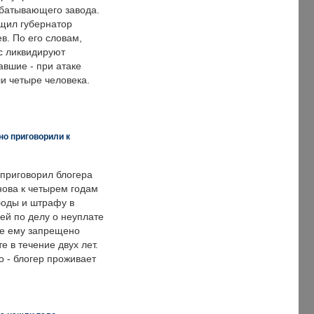
батывающего завода.
щил губернатор
в. По его словам,
с ликвидируют
авшие - при атаке
и четыре человека.
но приговорили к
 приговорил блогера
нова к четырем годам
оды и штрафу в
ей по делу о неуплате
же ему запрещено
е в течение двух лет.
 - блогер проживает