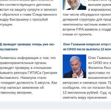
без соответствующего диплома.
высшим руков
стал на защиту супруги и записал
в марокканско
м обратился к главе Следственного
том числе обсуждался проек
андру Бастрыкину с просьбой
дочерней структуры для про
итуации.
чемпионаты частным инвесто
встречи FIFA заявила о под
отказе от проекта.
 проводит проверку теперь уже экс-
Олег Газманов попросил отпуст
Заславского
из СИЗО после выплаты 12 млн
Появилась информация о том, что
Олег Газмано
правоохранительные органы
из СИЗО его 
проводят проверку в отношении
Филиппа Росс
бывшего ректора ГИТИСа Григория
арестован по
Заславского. Накануне стало
мошенничеств
н покидает должность 5 августа. Как
авторских и смежных прав. П
ктор написал заявление об
сообщили, что он погасил бо
бственному желанию.
12 миллионов рублей. Суд, о
смягчить меру пресечения.