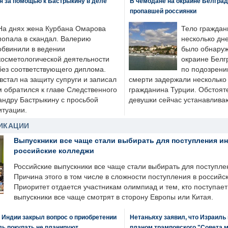
я за помощью к Бастрыкину в деле
В чемодане на окраине Белград
пропавшей россиянки
На днях жена Курбана Омарова
Тело граждан
попала в скандал. Валерию
несколько дне
обвинили в ведении
было обнаруж
косметологической деятельности
окраине Белг
без соответствующего диплома.
по подозрени
стал на защиту супруги и записал
смерти задержали несколько 
м обратился к главе Следственного
гражданина Турции. Обстоят
андру Бастрыкину с просьбой
девушки сейчас устанавлива
итуации.
ИКАЦИИ
Выпускники все чаще стали выбирать для поступления и
российские колледжи
Российские выпускники все чаще стали выбирать для поступле
Причина этого в том числе в сложности поступления в российс
Приоритет отдается участникам олимпиад и тем, кто поступает 
выпускники все чаще смотрят в сторону Европы или Китая.
 Индии закрыл вопрос о приобретении
Нетаньяху заявил, что Израиль
ль покупать не планируют
планом трамповского "Совета 