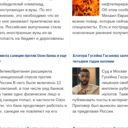
победителей олимпиад,
нефтеперера
поступающих в вузы. По его
Об этом сооб
мнению, это необходимо что их
Михаил Еврае
у они занимают практически все
возник пожар, которые сейча
а. Российские выпускники стали
специалисты. Есть и пострад
ать иностранные вузы из-за
осколочные ранения получил
попасть на бюджет и дороговизны
вела санкции против Озон банка и еще
Блогера Гусейна Гасанова заоч
Ф
четырем годам колонии
Великобритания расширила
Суд в Москве
санкционный список против
Гусейна Гаса
России.В него были включены 12
лишения своб
компаний, в том числе ряд банков,
миллион рубл
а также одно физическое лицо и
налогов. Так
д санкции попал, в частности Озон
публиковать посты в интернет
ли, что банк продолжает работать в
Приговор был вынесен заочно
, санкции не повлияют на его
за пределами России.