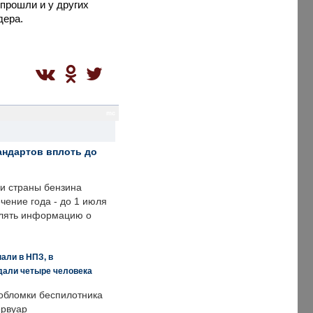
прошли и у других
дера.
mc
андартов вплоть до
ии страны бензина
ечение года - до 1 июля
влять информацию о
али в НПЗ, в
дали четыре человека
обломки беспилотника
ервуар