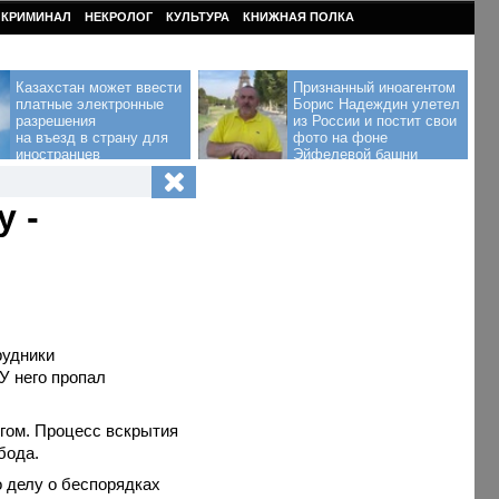
КРИМИНАЛ
НЕКРОЛОГ
КУЛЬТУРА
КНИЖНАЯ ПОЛКА
Казахстан может ввести
Признанный иноагентом
платные электронные
Борис Надеждин улетел
разрешения
из России и постит свои
на въезд в страну для
фото на фоне
иностранцев
Эйфелевой башни
 -
рудники
У него пропал
огом. Процесс вскрытия
бода.
о делу о беспорядках