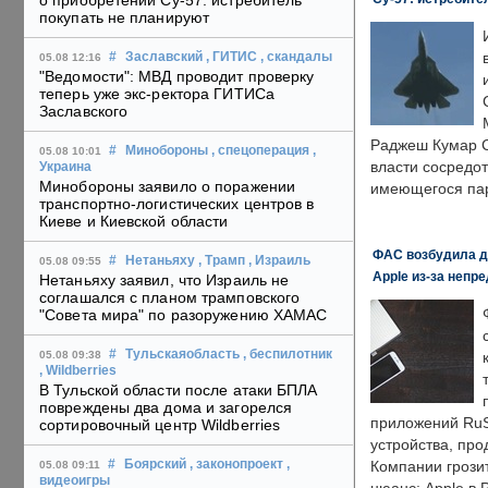
о приобретении Су-57: истребитель
покупать не планируют
#
Заславский
, ГИТИС
, скандалы
05.08 12:16
"Ведомости": МВД проводит проверку
теперь уже экс-ректора ГИТИСа
Заславского
Раджеш Кумар С
#
Минобороны
, спецоперация
,
05.08 10:01
власти сосредо
Украина
Минобороны заявило о поражении
имеющегося пар
транспортно-логистических центров в
Киеве и Киевской области
ФАС возбудила д
#
Нетаньяху
, Трамп
, Израиль
05.08 09:55
Apple из-за непр
Нетаньяху заявил, что Израиль не
соглашался с планом трамповского
"Совета мира" по разоружению ХАМАС
#
Тульскаяобласть
, беспилотник
05.08 09:38
, Wildberries
В Тульской области после атаки БПЛА
повреждены два дома и загорелся
приложений RuS
сортировочный центр Wildberries
устройства, пр
#
Боярский
, законопроект
,
Компании грозит
05.08 09:11
видеоигры