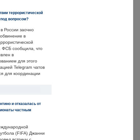
твии террористической
 под вопросом?
 в России заочно
обвинение в
еррористической
. ФСБ сообщила, что
явлен в
ванием для этого
ацией Telegram чатов
ся для координации
нтино и отказалась от
пионаты частным
еждународной
тбола (FIFA) Джанни
овел встречу с