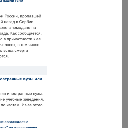
а нашли тело
ки России, пропавшей
й назад в Сербии,
ено в чемодане на
рада. Как сообщается,
ю в причастности к ее
человек, в том числе
ельства смерти
ются.
ностранные вузы или
ния иностранные вузы.
кие учебные заведения.
по квотам. Из-за этого
 не соглашался с
мира" по разоружению