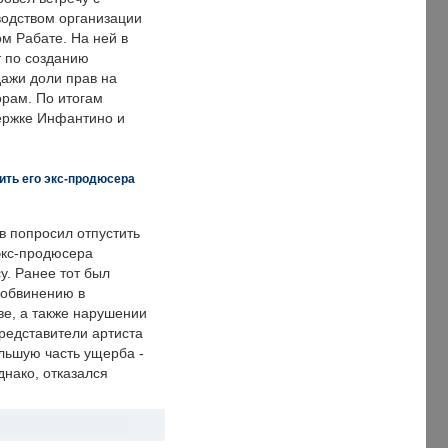
одством организации
м Рабате. На ней в
т по созданию
дажи доли прав на
рам. По итогам
держке Инфантино и
ить его экс-продюсера
в попросил отпустить
экс-продюсера
у. Ранее тот был
 обвинению в
е, а также нарушении
редставители артиста
льшую часть ущерба -
днако, отказался