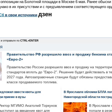
 оппозиции на Болотной площади в Москве 6 мая. Ранее обыски 
днако в их присутствии и с предъявлением соответствующего ор
дзен
Сб
в свои источники
 и отправьте по
CTRL+ENTER
НЯ
Правительство РФ разрешило ввоз и продажу бензина ст
«Евро-2»
Правительство России разрешило ввоз и продажу на территор
стандартов вплоть до "Евро-2". Решение будет действовать в т
2027 года. Автозаправочные станции будут обязаны предоста
классе продаваемого топлива.
едложил ввести квоты для
В Ярославле обломки БПЛА поп
ри приеме в вузы
Нижегородской области постра
Ректор МГИМО Анатолий Торкунов
В Ярославле 
выступил за введение квот для
попали в рез