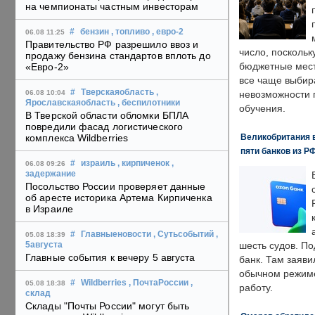
на чемпионаты частным инвесторам
#
бензин
, топливо
, евро-2
06.08 11:25
Правительство РФ разрешило ввоз и
число, поскольк
продажу бензина стандартов вплоть до
бюджетные мест
«Евро-2»
все чаще выбир
#
Тверскаяобласть
,
06.08 10:04
невозможности 
Ярославскаяобласть
, беспилотники
обучения.
В Тверской области обломки БПЛА
повредили фасад логистического
Великобритания в
комплекса Wildberries
пяти банков из Р
#
израиль
, кирпиченок
,
06.08 09:26
задержание
Посольство России проверяет данные
об аресте историка Артема Кирпиченка
в Израиле
#
Главныеновости
, Сутьсобытий
,
05.08 18:39
шесть судов. По
5августа
Главные события к вечеру 5 августа
банк. Там заяви
обычном режиме
#
Wildberries
, ПочтаРоссии
,
05.08 18:38
работу.
склад
Склады "Почты России" могут быть