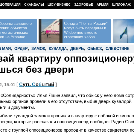
ЦОПЕРАЦИЯ
СКАНДАЛЫ
ШОУ-БИЗНЕС
ЗДОРОВЬЕ
АРМИЯ
ШПИОНАЖ
У
бороны заявило о
Склады "Почты России"
жении объектов
могут быть переданы в
 логистических
Wildberries вместо
ов на Украине
сгоревших хабов
6 МАЯ
,
ОРДЕР
,
ЗАМОК
,
КУВАЛДА
,
ДВЕРЬ
,
ОБЫСК
,
СЛЕДСТВИЕ
вай квартиру оппозиционеру
шься без двери
[
С
уть
С
о
б
ытий
]
2, 15:01
«Солидарность» Илья Яшин заявил, что обыск у него дома сот
ьных органов провели в его отсутствие, выбив дверь кувалдой. 
ьги и документы.
били кувалдой замок и проникли в квартиру с собакой и кинол
оседи, которые рассказали оппозиционеру, сообщает Радио Сво
те с группой оппозиционеров проходит в качестве свидетеля п