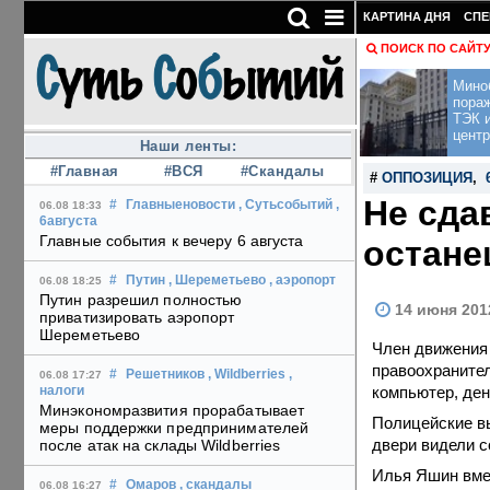
КАРТИНА ДНЯ
СПЕ
ПОИСК ПО САЙТ
Мино
пора
ТЭК и
центр
Наши ленты:
#Главная
#ВСЯ
#Скандалы
#
ОППОЗИЦИЯ
,
Не сда
#
Главныеновости
, Сутьсобытий
,
06.08 18:33
6августа
Главные события к вечеру 6 августа
остане
#
Путин
, Шереметьево
, аэропорт
06.08 18:25
Путин разрешил полностью
14 июня 201
приватизировать аэропорт
Шереметьево
Член движения 
правоохранител
#
Решетников
, Wildberries
,
06.08 17:27
компьютер, ден
налоги
Минэкономразвития прорабатывает
Полицейские вы
меры поддержки предпринимателей
двери видели с
после атак на склады Wildberries
Илья Яшин вмес
#
Омаров
, скандалы
06.08 16:27