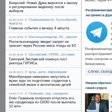
нюанс: Apple в 
Боярский: Новая Дума вернется к закону
о регулировании видеоигр после
Росфинмониторинг
выборов
экстремиста Дуро
#
Главныеновости
, Сутьсобытий
,
04.08 19:02
4августа
Главные события к вечеру 4 августа
#
Россельхознадзор
, ЕС
, транзит
04.08 18:54
Россельхознадзор вводит запрет на
транзит через Россию мяса птицы из ЕС
Росфинмонитори
распространяютс
#
Заславский
, ГИТИС
, отставка
04.08 18:28
этим статусом 
Григорий Заславский покинул пост
ректора ГИТИСа
бизнесмена.
СЛУХИ, СКАН
#
вузы
, дети
, образование
04.08 18:13
Минобрнауки намерено запустить в
вузах курс по подготовке студентов к
Омаров обратилс
семейной жизни и воспитанию детей
своей супруги
#
Газманов
, суд
, скандалы
04.08 17:27
Олег Газманов попросил отпустить его
экс-продюсера из СИЗО после выплаты
12 млн