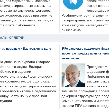
лиц без маркировки и массовые
список террор
автоматизированные вызовы, на
возник вопрос
которые не заключены договоры.
мессенджер и
ам экспертов, вызов при этом не
Росфинмониторинге заявили, 
 переводится на автоответчик, за
распространяются ограничени
ся плата с абонентов.
этим статусом накладываютс
бизнесмена.
ДАЛЫ, СПЛЕТНИ
я за помощью к Бастрыкину в деле
FIFA заявила о поддержке Инфа
проекта о продаже прав на чем
инвесторам
На днях жена Курбана Омарова
попала в скандал. Валерию
Президент М
обвинили в ведении
федерации фу
косметологической деятельности
Инфантино пр
без соответствующего диплома.
высшим руков
стал на защиту супруги и записал
в марокканско
м обратился к главе Следственного
том числе обсуждался проек
андру Бастрыкину с просьбой
дочерней структуры для про
итуации.
чемпионаты частным инвесто
встречи FIFA заявила о под