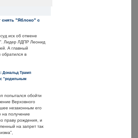
 снять "Яблоко" с
суд иск об отмене
о". Лидер ЛДПР Леонид
ей. А главный
и обратился в
я: Дональд Трамп
 с "родильным
п попытался обойти
ение Верховного
вшее незаконным его
е на получение
по праву рождения, и
ленный на запрет так
изма",