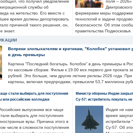
сообщил, что получил уведомление
поля – 2026»
миграционной службы об
Дмитровского 
ида на жительство. Его вместе с
фермерами меры поддержки
йшее время должны депортировать
технологий и задачи продов
стало причиной такого решения, он,
безопасности. Об этом сооб
е знает.
правительства Подмосковья.
ИКАЦИИ
Вопреки злопыхателям и критикам, "Колобок" установил 
в день премьеры
Картина "Последний богатырь. Колобок" в день премьеры в Ро
по кассовым сборам. Фильм к 19.00 мск первого дня проката 
рублей. Это больше, чем другие летние релизы 2026 года. Пр
картины, включая предпродажи, превысили 53,7 миллиона руб
чаще стали выбирать для поступления
Министр обороны Индии закрыл
ы или российские колледжи
Су-57: истребитель покупать н
Российские выпускники все чаще
Индия не нам
стали выбирать для поступления
время закупа
иностранные вузы. Причина этого в
истребители "
том числе в сложности поступления
Су-57. Об это