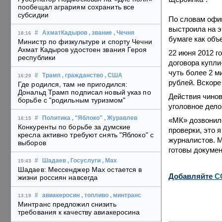
пообещал аграриям сохранить все
субсидии
По словам офи
выстроила на э
#
АхматКадыров
, звание
, Чечня
18:16
бумаге как объ
Министр по физкультуре и спорту Чечни
Ахмат Кадыров удостоен звания Героя
22 июня 2012 
республики
договора купли
чуть более 2 м
#
Трамп
, гражданство
, США
16:29
рублей. Вскоре
Где родился, там не пригодился:
Дональд Трамп подписал новый указ по
Действия чинов
борьбе с "родильным туризмом"
уголовное дело
#
Политика
, "Яблоко"
, Журавлев
16:15
«МК» дозвонилс
Конкуренты по борьбе за думские
проверки, это 
кресла активно требуют снять "Яблоко" с
журналистов. М
выборов
готовы докумен
#
Шадаев
, Госуслуги
, Max
15:43
Шадаев: Мессенджер Max остается в
Добавляйте
C
жизни россиян навсегда
#
авиакеросин
, топливо
, минтранс
13:19
Минтранс предложил снизить
требования к качеству авиакеросина