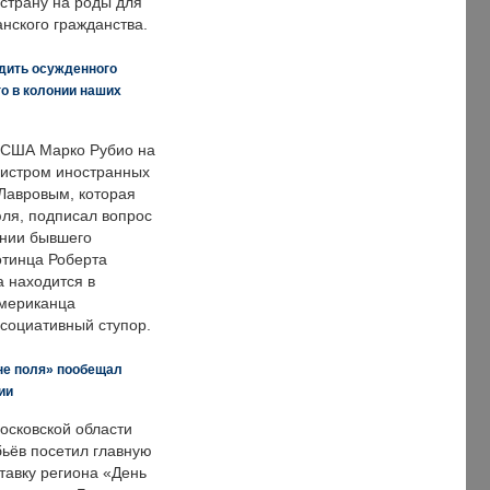
страну на роды для
нского гражданства.
дить осужденного
о в колонии наших
 США Марко Рубио на
нистром иностранных
Лавровым, которая
ля, подписал вопрос
нии бывшего
отинца Роберта
а находится в
американца
ссоциативный ступор.
не поля» пообещал
ии
осковской области
ьёв посетил главную
тавку региона «День