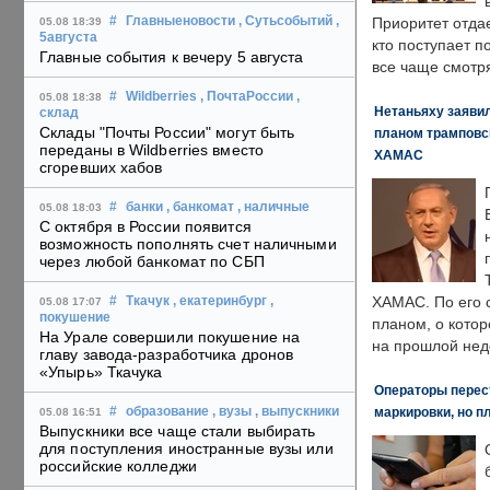
#
Главныеновости
, Сутьсобытий
,
Приоритет отда
05.08 18:39
5августа
кто поступает п
Главные события к вечеру 5 августа
все чаще смотря
#
Wildberries
, ПочтаРоссии
,
05.08 18:38
Нетаньяху заявил
склад
Склады "Почты России" могут быть
планом трамповс
переданы в Wildberries вместо
ХАМАС
сгоревших хабов
#
банки
, банкомат
, наличные
05.08 18:03
С октября в России появится
возможность пополнять счет наличными
через любой банкомат по СБП
ХАМАС. По его 
#
Ткачук
, екатеринбург
,
05.08 17:07
покушение
планом, о кото
На Урале совершили покушение на
на прошлой нед
главу завода-разработчика дронов
«Упырь» Ткачука
Операторы перест
маркировки, но п
#
образование
, вузы
, выпускники
05.08 16:51
Выпускники все чаще стали выбирать
для поступления иностранные вузы или
российские колледжи