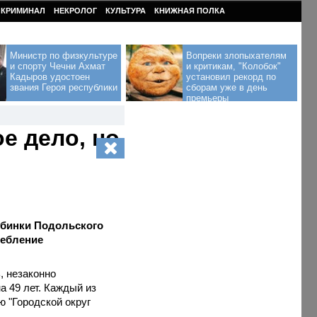
КРИМИНАЛ
НЕКРОЛОГ
КУЛЬТУРА
КНИЖНАЯ ПОЛКА
Министр по физкультуре
Вопреки злопыхателям
и спорту Чечни Ахмат
и критикам, "Колобок"
Кадыров удостоен
установил рекорд по
звания Героя республики
сборам уже в день
премьеры
е дело, но
рбинки Подольского
ребление
, незаконно
 49 лет. Каждый из
 "Городской округ