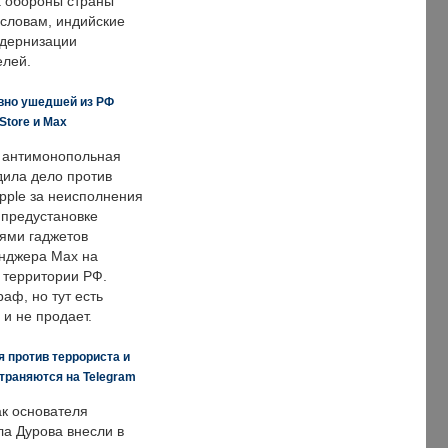
 обороны страны
 словам, индийские
одернизации
елей.
вно ушедшей из РФ
Store и Max
 антимонопольная
дила дело против
pple за неисполнения
 предустановке
ями гаджетов
енджера Max на
 территории РФ.
аф, но тут есть
 и не продает.
 против террориста и
траняются на Telegram
ак основателя
ла Дурова внесли в