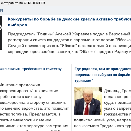
 и отправьте по
CTRL+ENTER
НЯ
Конкуренты по борьбе за думские кресла активно требуют
выборов
Председатель "Родины" Алексей Журавлев подал в Верховный 
регистрации списка кандидатов в парламент от партии "Яблок
Слуцкий призвал признать "Яблоко" нежелательной организаци
справедливорос вообще заявил, что "Яблоко" продает Родину 
ил снизить требования к качеству
Где родился, там не пригодилс
подписал новый указ по борьбе
туризмом"
Минтранс предложил
"скорректировать" технические
Дональд Трам
требования к качеству
недавнее реш
авиакеросина в сторону снижения.
суда, призна
По мнению ведомства, это позволит
указ о запрет
ество топлива. Предлагается, в
гражданства 
скать авиакеросин с менее
подписал новый указ, направ
ваниями к температуре замерзания
называемого "родильного тур