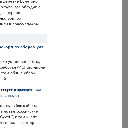
 в деревне Бунятино
округа, где обсудил с
, внедрение
ольственной
щили в пресс-службе
рекорд по сборам уже
ссии установил рекорд
заработал 44,8 миллиона
и этом общие сборы
лей.
 вопрос о приобретении
е планируют
ерена в ближайшее
ть новые российские
Сухой", в том числе
м заявил секретарь