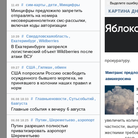
0
Выделите ошибку
#
сим-карты
, дети
, Минцифры
11:49
Минцифры предложило запретить
КАРТИНА Д
отправлять на номера
несовершеннолетних смс-рассылки,
включая коды авторизации
#
Свердловскаяобласть
,
10:39
Екатеринбург
, Wildberries
В Екатеринбурге загорелся
логистический объект Wildberries после
атаки ВСУ
прокуратуру.
#
США
, Гилман
, обмен
09:27
Минтранс предлож
США попросили Россию освободить
осужденного бывшего морпеха, не
авиакеросина
принявшего в колонии наших правил и
норм
#
Главныеновости
, Сутьсобытий
,
06.08 18:33
6августа
Главные события к вечеру 6 августа
увеличить колич
#
Путин
, Шереметьево
, аэропорт
06.08 18:25
Путин разрешил полностью
частности, выпу
приватизировать аэропорт
жесткими требо
Шереметьево