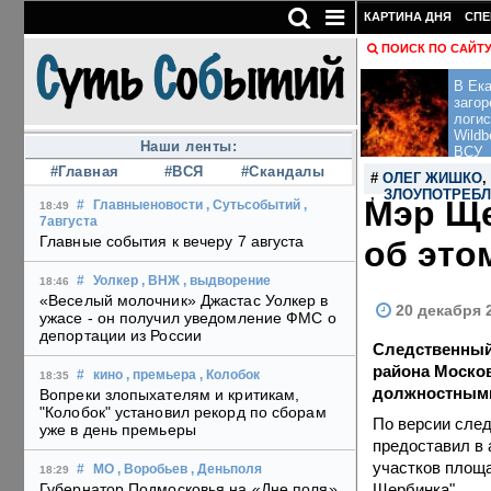
КАРТИНА ДНЯ
СПЕ
ПОИСК ПО САЙТ
В Ека
загор
логис
Wildb
Наши ленты:
ВСУ
#Главная
#ВСЯ
#Скандалы
#
ОЛЕГ ЖИШКО
,
ЗЛОУПОТРЕБ
Мэр Ще
#
Главныеновости
, Сутьсобытий
,
18:49
7августа
Главные события к вечеру 7 августа
об это
#
Уолкер
, ВНЖ
, выдворение
18:46
«Веселый молочник» Джастас Уолкер в
20 декабря 
ужасе - он получил уведомление ФМС о
депортации из России
Следственный
района Моско
#
кино
, премьера
, Колобок
18:35
должностным
Вопреки злопыхателям и критикам,
"Колобок" установил рекорд по сборам
По версии след
уже в день премьеры
предоставил в 
участков площа
#
МО
, Воробьев
, Деньполя
18:29
Щербинка".
Губернатор Подмосковья на «Дне поля»