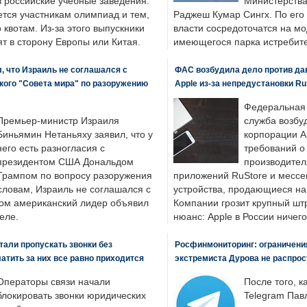
в российские учебные заведения.
Министерства
ется участникам олимпиад и тем,
Раджеш Кумар Сингх. По его
о квотам. Из-за этого выпускники
власти сосредоточатся на м
т в сторону Европы или Китая.
имеющегося парка истребит
, что Израиль не соглашался с
ФАС возбудила дело против да
кого "Совета мира" по разоружению
Apple из-за непредустановки Ru
Федеральная
Премьер-министр Израиля
служба возбу
Биньямин Нетаньяху заявил, что у
корпорации A
него есть разногласия с
требований о
президентом США Дональдом
производител
Трампом по вопросу разоружения
приложений RuStore и месс
словам, Израиль не соглашался с
устройства, продающиеся на
ром американский лидер объявил
Компании грозит крупный штр
еле.
нюанс: Apple в России ничего
али пропускать звонки без
Росфинмониторинг: ограничения
латить за них все равно приходится
экстремиста Дурова не распрос
Операторы связи начали
После того, к
блокировать звонки юридических
Telegram Пав