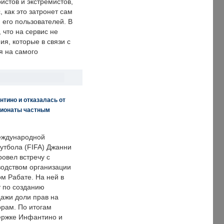
истов и экстремистов,
, как это затронет сам
 его пользователей. В
что на сервис не
я, которые в связи с
я на самого
нтино и отказалась от
пионаты частным
еждународной
тбола (FIFA) Джанни
овел встречу с
одством организации
м Рабате. На ней в
т по созданию
дажи доли прав на
рам. По итогам
держке Инфантино и