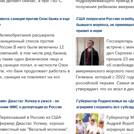
 как делают сейчас, а при –50°C.
подразумевающего приезд в 
получения ребенком америка
вела санкции против Озон банка и еще
США попросили Россию освобо
Ф
бывшего морпеха, не принявшег
правил и норм
Великобритания расширила
санкционный список против
Госсекретарь
России.В него были включены 12
встрече с ми
компаний, в том числе ряд банков,
дел Сергеем 
а также одно физическое лицо и
прошла 23 ию
д санкции попал, в частности Озон
об освобожде
ли, что банк продолжает работать в
американского морского пех
, санкции не повлияют на его
Гилмана, который с 2022 год
российской тюрьме. Семья 
утверждает, что он впал в ди
к» Джастас Уолкер в ужасе - он
Губернатор Подмосковья на «Д
ение ФМС о депортации из России
аграриям сохранить все субсид
Переехавший в Россию из США
Губернатор М
фермер Джастас Уолкер, хорошо
Андрей Вороб
известный как "Веселый молочник",
аграрную выс