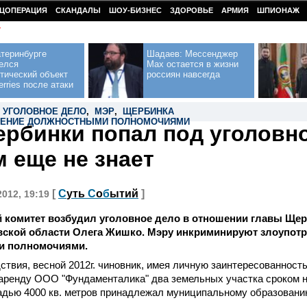
ЦОПЕРАЦИЯ
СКАНДАЛЫ
ШОУ-БИЗНЕС
ЗДОРОВЬЕ
АРМИЯ
ШПИОНАЖ
У
теринбурге
Шадаев: Мессенджер
елся
Max остается в жизни
тический объект
россиян навсегда
erries после атаки
,
УГОЛОВНОЕ ДЕЛО
,
МЭР
,
ЩЕРБИНКА
ЛЕНИЕ ДОЛЖНОСТНЫМИ ПОЛНОМОЧИЯМИ
рбинки попал под уголовно
м еще не знает
[
С
уть
С
о
б
ытий
]
2012, 19:19
 комитет возбудил уголовное дело в отношении главы Ще
вской области Олега Жишко. Мэру инкриминируют злоупот
и полномочиями.
ствия, весной 2012г. чиновник, имея личную заинтересованность
аренду ООО "Фундаменталика" два земельных участка сроком на
дью 4000 кв. метров принадлежал муниципальному образованию