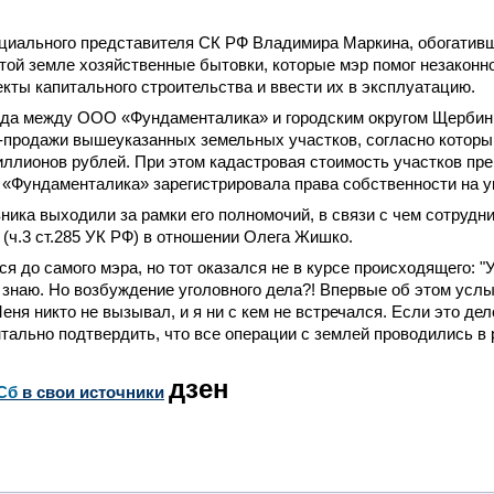
циального представителя СК РФ Владимира Маркина, обогатив
той земле хозяйственные бытовки, которые мэр помог незаконно
екты капитального строительства и ввести их в эксплуатацию.
года между ООО «Фундаменталика» и городским округом Щерби
-продажи вышеуказанных земельных участков, согласно которы
иллионов рублей. При этом кадастровая стоимость участков п
 «Фундаменталика» зарегистрировала права собственности на у
ника выходили за рамки его полномочий, в связи с чем сотрудн
 (ч.3 ст.285 УК РФ) в отношении Олега Жишко.
я до самого мэра, но тот оказался не в курсе происходящего: "
я знаю. Но возбуждение уголовного дела?! Впервые об этом услы
еня никто не вызывал, и я ни с кем не встречался. Если это дел
тально подтвердить, что все операции с землей проводились в 
дзен
Сб
в свои источники