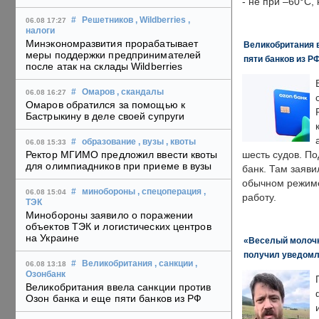
- не при –60°C,
#
Решетников
, Wildberries
,
06.08 17:27
налоги
Минэкономразвития прорабатывает
Великобритания в
меры поддержки предпринимателей
пяти банков из Р
после атак на склады Wildberries
#
Омаров
, скандалы
06.08 16:27
Омаров обратился за помощью к
Бастрыкину в деле своей супруги
#
образование
, вузы
, квоты
06.08 15:33
Ректор МГИМО предложил ввести квоты
шесть судов. По
для олимпиадников при приеме в вузы
банк. Там заяви
обычном режиме
#
минобороны
, спецоперация
,
06.08 15:04
работу.
ТЭК
Минобороны заявило о поражении
объектов ТЭК и логистических центров
на Украине
«Веселый молочни
получил уведомл
#
Великобритания
, санкции
,
06.08 13:18
Озонбанк
Великобритания ввела санкции против
Озон банка и еще пяти банков из РФ