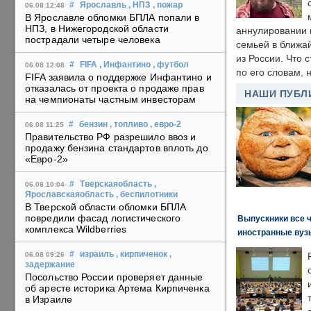
#
Ярославль
, НПЗ
, пожар
06.08 12:48
В Ярославле обломки БПЛА попали в
НПЗ, в Нижегородской области
аннулировании в
пострадали четыре человека
семьей в ближа
из России. Что 
#
FIFA
, Инфантино
, футбол
06.08 12:08
по его словам, н
FIFA заявила о поддержке Инфантино и
отказалась от проекта о продаже прав
НАШИ ПУБЛ
на чемпионаты частным инвесторам
#
бензин
, топливо
, евро-2
06.08 11:25
Правительство РФ разрешило ввоз и
продажу бензина стандартов вплоть до
«Евро-2»
#
Тверскаяобласть
,
06.08 10:04
Ярославскаяобласть
, беспилотники
В Тверской области обломки БПЛА
повредили фасад логистического
Выпускники все 
комплекса Wildberries
иностранные вуз
#
израиль
, кирпиченок
,
06.08 09:26
задержание
Посольство России проверяет данные
об аресте историка Артема Кирпиченка
в Израиле