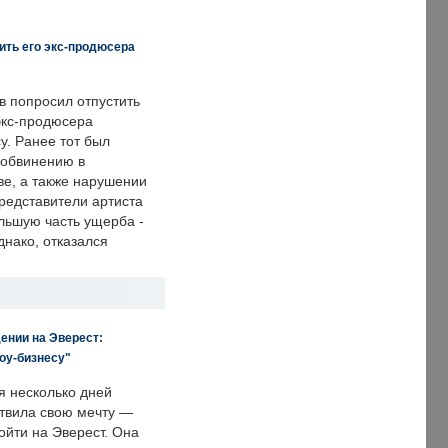
ить его экс-продюсера
в попросил отпустить
экс-продюсера
у. Ранее тот был
 обвинению в
е, а также нарушении
редставители артиста
льшую часть ущерба -
днако, отказался
ении на Эверест:
оу-бизнесу"
я несколько дней
твила свою мечту —
ойти на Эверест. Она