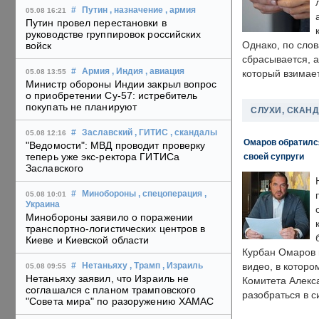
#
Путин
, назначение
, армия
05.08 16:21
Путин провел перестановки в
руководстве группировок российских
Однако, по слов
войск
сбрасывается, а
#
Армия
, Индия
, авиация
05.08 13:55
который взимает
Министр обороны Индии закрыл вопрос
о приобретении Су-57: истребитель
покупать не планируют
СЛУХИ, СКАН
#
Заславский
, ГИТИС
, скандалы
05.08 12:16
Омаров обратилс
"Ведомости": МВД проводит проверку
теперь уже экс-ректора ГИТИСа
своей супруги
Заславского
#
Минобороны
, спецоперация
,
05.08 10:01
Украина
Минобороны заявило о поражении
транспортно-логистических центров в
Киеве и Киевской области
Курбан Омаров в
видео, в которо
#
Нетаньяху
, Трамп
, Израиль
05.08 09:55
Нетаньяху заявил, что Израиль не
Комитета Алекс
соглашался с планом трамповского
разобраться в с
"Совета мира" по разоружению ХАМАС