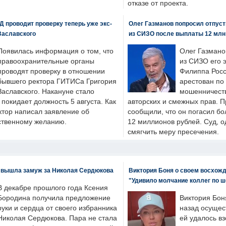
отказе от проекта.
 проводит проверку теперь уже экс-
Олег Газманов попросил отпуст
Заславского
из СИЗО после выплаты 12 млн
Появилась информация о том, что
Олег Газмано
правоохранительные органы
из СИЗО его 
проводят проверку в отношении
Филиппа Росс
бывшего ректора ГИТИСа Григория
арестован по
Заславского. Накануне стало
мошенничеств
н покидает должность 5 августа. Как
авторских и смежных прав. П
ктор написал заявление об
сообщили, что он погасил бо
бственному желанию.
12 миллионов рублей. Суд, о
смягчить меру пресечения.
 вышла замуж за Николая Сердюкова
Виктория Боня о своем восхожд
"Удивило молчание коллег по ш
В декабре прошлого года Ксения
Бородина получила предложение
Виктория Бон
руки и сердца от своего избранника
назад осущес
Николая Сердюкова. Пара не стала
ей удалось вз