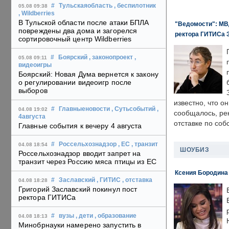
#
Тульскаяобласть
, беспилотник
05.08 09:38
, Wildberries
В Тульской области после атаки БПЛА
"Ведомости": МВД
повреждены два дома и загорелся
ректора ГИТИСа 
сортировочный центр Wildberries
#
Боярский
, законопроект
,
05.08 09:11
видеоигры
Боярский: Новая Дума вернется к закону
о регулировании видеоигр после
выборов
известно, что о
#
Главныеновости
, Сутьсобытий
,
04.08 19:02
сообщалось, ре
4августа
отставке по со
Главные события к вечеру 4 августа
#
Россельхознадзор
, ЕС
, транзит
04.08 18:54
ШОУБИЗ
Россельхознадзор вводит запрет на
транзит через Россию мяса птицы из ЕС
Ксения Бородина
#
Заславский
, ГИТИС
, отставка
04.08 18:28
Григорий Заславский покинул пост
ректора ГИТИСа
#
вузы
, дети
, образование
04.08 18:13
Минобрнауки намерено запустить в