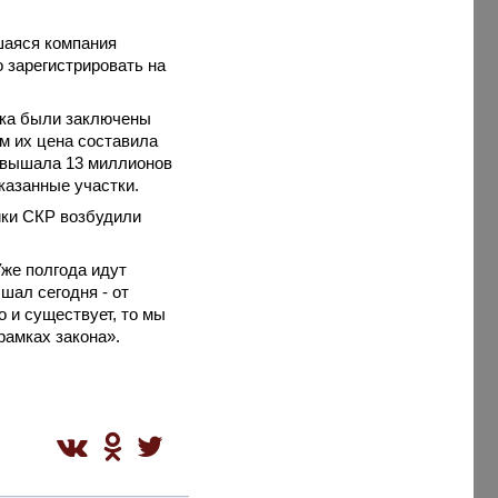
шаяся компания
 зарегистрировать на
нка были заключены
м их цена составила
ревышала 13 миллионов
казанные участки.
ики СКР возбудили
Уже полгода идут
шал сегодня - от
о и существует, то мы
рамках закона».