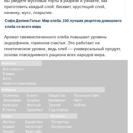
Вы увидите муссовые торты в разрезе и узнаете, как
приготовить каждый слой: бисквит, хрустящий слой,
начинку, мусс, покрытие.
Софи Дюпюи-Голье: Мир хлеба. 100 лучших рецептов домашнего
хлеба со всего мира
Аромат свежеиспеченного хлеба повышает уровень
эндорфинов, гормонов счастья. Это работает на
генетическом уровне, ведь хлеб — универсальный продукт,
основа повседневного рациона всех народов мира.
Новости
Все новости
В мире
Фото
Новости партнеров
Рубрики
Политика
В кино
Общество
Происшествия
Экономика
Шоубиз
Криминал
Авто
Культура
Желтый
Туризм
Хайтек
В театр
Здоровье
Сад-огород
Спорт
Регионы
Футбол
Баскетбол
Татарстан
Хоккей
Автоспорт
Белоруссия
Теннис
Фристайл