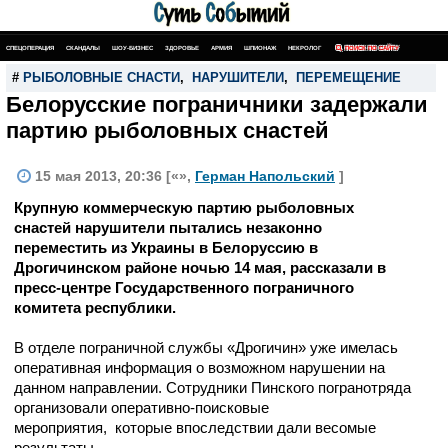
СПЕЦОПЕРАЦИЯ
СКАНДАЛЫ
ШОУ-БИЗНЕС
ЗДОРОВЬЕ
АРМИЯ
ШПИОНАЖ
НЕКРОЛОГ
ПОИСК ПО САЙТУ
#
РЫБОЛОВНЫЕ СНАСТИ
,
НАРУШИТЕЛИ
,
ПЕРЕМЕЩЕНИЕ
Белорусские пограничники задержали
партию рыболовных снастей
15 мая 2013, 20:36 [«»,
Герман Напольский
]
Крупную коммерческую партию рыболовных
снастей нарушители пытались незаконно
переместить из Украины в Белоруссию в
Дрогичинском районе ночью 14 мая, рассказали в
пресс-центре Государственного пограничного
комитета республики.
В отделе пограничной службы «Дрогичин» уже имелась
оперативная информация о возможном нарушении на
данном направлении. Сотрудники Пинского погранотряда
организовали оперативно-поисковые
мероприятия, которые впоследствии дали весомые
результаты.