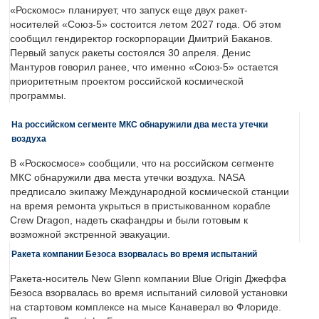
«Роскомос» планирует, что запуск еще двух ракет-
носителей «Союз-5» состоится летом 2027 года. Об этом
сообщил гендиректор госкорпорации Дмитрий Баканов.
Первый запуск ракеты состоялся 30 апреля. Денис
Мантуров говорил ранее, что именно «Союз-5» остается
приоритетным проектом российской космической
программы.
На российском сегменте МКС обнаружили два места утечки
воздуха
В «Роскосмосе» сообщили, что на российском сегменте
МКС обнаружили два места утечки воздуха. NASA
предписало экипажу Международной космической станции
на время ремонта укрыться в пристыкованном корабле
Crew Dragon, надеть скафандры и были готовым к
возможной экстренной эвакуации.
Ракета компании Безоса взорвалась во время испытаний
Ракета-носитель New Glenn компании Blue Origin Джеффа
Безоса взорвалась во время испытаний силовой установки
на стартовом комплексе на мысе Канаверал во Флориде.