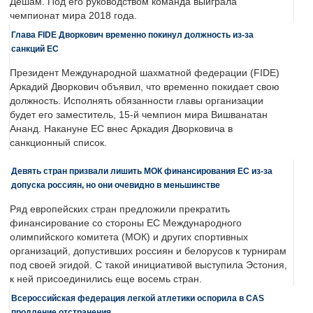
Дешам. Под его руководством команда выиграла
чемпионат мира 2018 года.
Глава FIDE Дворкович временно покинул должность из-за
санкций ЕС
Президент Международной шахматной федерации (FIDE)
Аркадий Дворкович объявил, что временно покидает свою
должность. Исполнять обязанности главы организации
будет его заместитель, 15-й чемпион мира Вишванатан
Ананд. Накануне ЕС внес Аркадия Дворковича в
санкционный список.
Девять стран призвали лишить МОК финансирования ЕС из-за
допуска россиян, но они очевидно в меньшинстве
Ряд европейских стран предложили прекратить
финансирование со стороны ЕС Международного
олимпийского комитета (МОК) и других спортивных
организаций, допустивших россиян и белорусов к турнирам
под своей эгидой. С такой инициативой выступила Эстония,
к ней присоединились еще восемь стран.
Всероссийская федерация легкой атлетики оспорила в CAS
продление отстранения