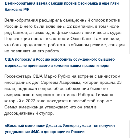
Великобритания ввела санкции против Озон банка и еще пяти
банков из РФ
Великобритания расширила санкционный список против
России.В него были включены 12 компаний, в том числе
ряд банков, а также одно физическое лицо и шесть судов.
Под санкции попал, в частности Озон банк. Там заявили,
что банк продолжает работать в обычном режиме, санкции
не повлияют на его работу.
США попросили Россию освободить осужденного бывшего
морпеха, не принявшего в колонии наших правил и норм
Госсекретарь США Марко Рубио на встрече с министром
иностранных дел Сергеем Лавровым, которая прошла 23
июля, подписал вопрос об освобождении бывшего
американского морского пехотинца Роберта Гилмана,
который с 2022 года находится в российской тюрьме.
Семья американца утверждает, что он впал в
диссоциативный ступор.
«Веселый молочник» Джастас Уолкер в ужасе - он получил
уведомление ФМС о депортации из России