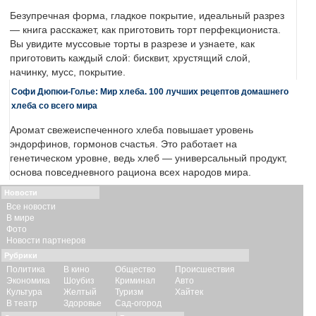
Безупречная форма, гладкое покрытие, идеальный разрез
— книга расскажет, как приготовить торт перфекциониста.
Вы увидите муссовые торты в разрезе и узнаете, как
приготовить каждый слой: бисквит, хрустящий слой,
начинку, мусс, покрытие.
Софи Дюпюи-Голье: Мир хлеба. 100 лучших рецептов домашнего
хлеба со всего мира
Аромат свежеиспеченного хлеба повышает уровень
эндорфинов, гормонов счастья. Это работает на
генетическом уровне, ведь хлеб — универсальный продукт,
основа повседневного рациона всех народов мира.
Новости
Все новости
В мире
Фото
Новости партнеров
Рубрики
Политика
В кино
Общество
Происшествия
Экономика
Шоубиз
Криминал
Авто
Культура
Желтый
Туризм
Хайтек
В театр
Здоровье
Сад-огород