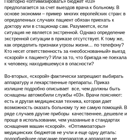
Повторно «оптимизировать» бюджет «03»
предполагается за счет выездов врача к больному. В
основе экономии – пример многих европейских стран: в
определенных случаях пациент обязан приехать к
доктору или в стационар сам. Разумеется, если
ситуация не является экстренной. Однако определение
экстренной ситуации в приказе отсутствует. К тому же,
как определить признаки угрозы жизни… по телефону?
Кто несет ответственность за «необоснованный» выезд
«скорой» к пациенту? Или за то, что бригада не поехала
к человеку, находившемуся в опасности?
Во-вторых, «скорой» фактически запрещают выбирать
аппаратуру и лекарственные препараты. Приказ
излишне подробно описывает все, чем должны быть
оснащены автомобили службы «03». Врачи поясняют:
есть и другая медицинская техника, которая дает
возможность оказать больному ту же самую помощей. В
ряде случаев другие приборы качественнее, дешевле и
проще в использовании, чем указанные в стандартах
оснащения машин «скорой». «Оптимизаторы»
медицинских бюджетов не учли и еще одну деталь:
подробнейшее описание препаратов и аппаратов не