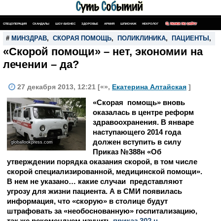
СПЕЦОПЕРАЦИЯ
СКАНДАЛЫ
ШОУ-БИЗНЕС
ЗДОРОВЬЕ
АРМИЯ
ШПИОНАЖ
НЕКРОЛОГ
ПОИСК ПО САЙТУ
#
МИНЗДРАВ
,
СКОРАЯ ПОМОЩЬ
,
ПОЛИКЛИНИКА
,
ПАЦИЕНТЫ
,
Б
«Скорой помощи» – нет, экономии на
лечении – да?
27 декабря 2013, 12:21 [«»,
Екатерина Алтайская
]
«Скорая помощь» вновь
оказалась в центре реформ
здравоохранения. В январе
наступающего 2014 года
должен вступить в силу
globallookpress.com
Приказ №388н «Об
утверждении порядка оказания скорой, в том числе
скорой специализированной, медицинской помощи».
В нем не указано… какие случаи представляют
угрозу для жизни пациента. А в СМИ появилась
информация, что «скорую» в столице будут
штрафовать за «необоснованную» госпитализацию
,
так же рекомендуем изучить
приказ 302 н
.