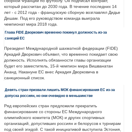
сборной Франции по футболу. Он подписал контракт,
который рассчитан до 2030 года. В течение последних 14
лет - с 2012 года - французскую сборную возглавлял Дидье
Дешам. Под его руководством команда выиграла
чемпионат мира 2018 года.
Глава FIDE Дворкович временно покинул должность из-за
санкций ЕС
Президент Международной шахматной федерации (FIDE)
Аркадий Дворкович объявил, что временно покидает свою
должность. Исполнять обязанности главы организации
будет его заместитель, 15-й чемпион мира Вишванатан
Ананд. Накануне ЕС внес Аркадия Дворковича в
санкционный список.
Девять стран призвали лишить МОК финансирования ЕС из-за
допуска россиян, но они очевидно в меньшинстве
Ряд европейских стран предложили прекратить
финансирование со стороны ЕС Международного
олимпийского комитета (МОК) и других спортивных
организаций, допустивших россиян и белорусов к турнирам
под своей эгидой. С такой инициативой выступила Эстония,