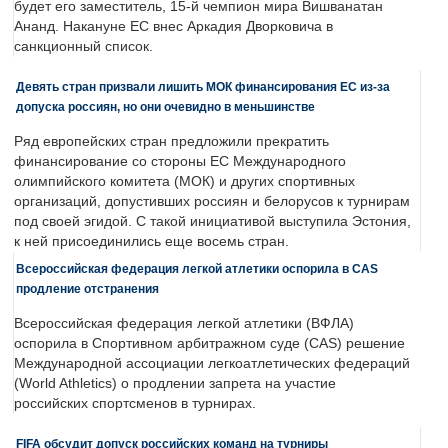
будет его заместитель, 15-й чемпион мира Вишванатан
Ананд. Накануне ЕС внес Аркадия Дворковича в
санкционный список.
Девять стран призвали лишить МОК финансирования ЕС из-за
допуска россиян, но они очевидно в меньшинстве
Ряд европейских стран предложили прекратить
финансирование со стороны ЕС Международного
олимпийского комитета (МОК) и других спортивных
организаций, допустивших россиян и белорусов к турнирам
под своей эгидой. С такой инициативой выступила Эстония,
к ней присоединились еще восемь стран.
Всероссийская федерация легкой атлетики оспорила в CAS
продление отстранения
Всероссийская федерация легкой атлетики (ВФЛА)
оспорила в Спортивном арбитражном суде (CAS) решение
Международной ассоциации легкоатлетических федераций
(World Athletics) о продлении запрета на участие
российских спортсменов в турнирах.
FIFA обсудит допуск российских команд на турниры