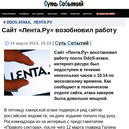
СПЕЦОПЕРАЦИЯ
СКАНДАЛЫ
ШОУ-БИЗНЕС
ЗДОРОВЬЕ
АРМИЯ
ШПИОНАЖ
НЕКРОЛОГ
ПОИСК ПО САЙТУ
#
DDOS-АТАКА
,
ЛЕНТА.РУ
Сайт «Лента.Ру» возобновил работу
[
С
уть
С
о
б
ытий
]
14 марта 2014, 15:23
Сайт «Лента.Ру» восстановил
работу после DdoS-атаки,
интернет-ресурс был
недоступен в течение
нескольких часов с 10.14 по
московскому времени. Как
сообщают в техническом
vdmsti.ru
отделе сайта, атака хакеров
была довольно мощной
.
В пятницу хакерской атаке подвергся ряд сайтов
российских ведомств, на днях издание попало под руку
Роскомнадзора из-за интервью с представителем
«Правого сектора», после чего 12 марта главред Галина