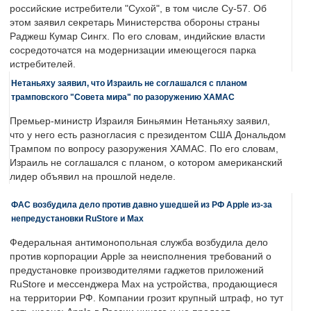
российские истребители "Сухой", в том числе Су-57. Об
этом заявил секретарь Министерства обороны страны
Раджеш Кумар Сингх. По его словам, индийские власти
сосредоточатся на модернизации имеющегося парка
истребителей.
Нетаньяху заявил, что Израиль не соглашался с планом
трамповского "Совета мира" по разоружению ХАМАС
Премьер-министр Израиля Биньямин Нетаньяху заявил,
что у него есть разногласия с президентом США Дональдом
Трампом по вопросу разоружения ХАМАС. По его словам,
Израиль не соглашался с планом, о котором американский
лидер объявил на прошлой неделе.
ФАС возбудила дело против давно ушедшей из РФ Apple из-за
непредустановки RuStore и Max
Федеральная антимонопольная служба возбудила дело
против корпорации Apple за неисполнения требований о
предустановке производителями гаджетов приложений
RuStore и мессенджера Max на устройства, продающиеся
на территории РФ. Компании грозит крупный штраф, но тут