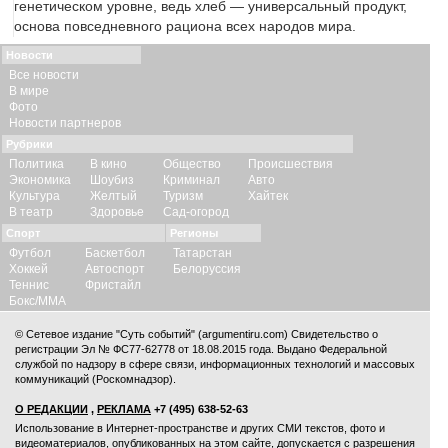
генетическом уровне, ведь хлеб — универсальный продукт,
основа повседневного рациона всех народов мира.
Новости
Все новости
В мире
Фото
Новости партнеров
Рубрики
Политика
В кино
Общество
Происшествия
Экономика
Шоубиз
Криминал
Авто
Культура
Желтый
Туризм
Хайтек
В театр
Здоровье
Сад-огород
Спорт
Регионы
Футбол
Баскетбол
Татарстан
Хоккей
Автоспорт
Белоруссия
Теннис
Фристайл
Бокс/ММА
© Сетевое издание "Суть событий" (argumentiru.com) Свидетельство о
регистрации Эл № ФС77-62778 от 18.08.2015 года. Выдано Федеральной
службой по надзору в сфере связи, информационных технологий и массовых
коммуникаций (Роскомнадзор).
О РЕДАКЦИИ
,
РЕКЛАМА
+7 (495) 638-52-63
Использование в Интернет-пространстве и других СМИ текстов, фото и
видеоматериалов, опубликованных на этом сайте, допускается с
разрешения