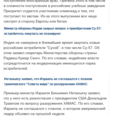
поступления иностранные вузы. Причина этого в том числе
в сложности поступления в российские учебные заведения.
Приоритет отдается участникам олимпиад и тем, кто
поступает по квотам. Из-за этого выпускники все чаще
смотрят в сторону Европы или Китая.
Министр обороны Индии закрыл вопрос о приобретении Су-57:
истребитель покупать не планируют
Индия не намерена в ближайшее время закупать новые
российские истребители "Сухой", в том числе Су-57. Об
этом заявил секретарь Министерства обороны страны
Раджеш Кумар Сингх. По его словам, индийские власти
сосредоточатся на модернизации имеющегося парка
истребителей.
Нетаньяху заявил, что Израиль не соглашался с планом
трамповского "Совета мира" по разоружению ХАМАС
Премьер-министр Израиля Биньямин Нетаньяху заявил,
что у него есть разногласия с президентом США Дональдом
Трампом по вопросу разоружения ХАМАС. По его словам,
Израиль не соглашался с планом, о котором американский
лидер объявил на прошлой неделе.