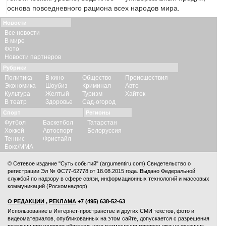
основа повседневного рациона всех народов мира.
Новости
Все новости
В мире
Фото
Новости партнеров
Рубрики
Политика
В кино
Общество
Происшествия
Экономика
Шоубиз
Криминал
Авто
Культура
Желтый
Туризм
Хайтек
В театр
Здоровье
Сад-огород
Спорт
Регионы
Футбол
Баскетбол
Татарстан
Хоккей
Автоспорт
Белоруссия
Теннис
Фристайл
Бокс/ММА
© Сетевое издание "Суть событий" (argumentiru.com) Свидетельство о
регистрации Эл № ФС77-62778 от 18.08.2015 года. Выдано Федеральной
службой по надзору в сфере связи, информационных технологий и массовых
коммуникаций (Роскомнадзор).
О РЕДАКЦИИ
,
РЕКЛАМА
+7 (495) 638-52-63
Использование в Интернет-пространстве и других СМИ текстов, фото и
видеоматериалов, опубликованных на этом сайте, допускается с
разрешения