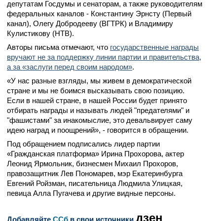
депутатам Госдумы и сенаторам, а также руководителям
федеральных каналов - Константину Эрнсту (Первый
канал), Олегу Добродееву (ВГТРК) и Владимиру
Кулистикову (НТВ).
Авторы письма отмечают, что
государственные награды
вручают не за поддержку линии партии и правительства,
а за «заслуги перед своим народом»
.
«У нас разные взгляды, мы живем в демократической
стране и мы не боимся высказывать свою позицию.
Если в нашей стране, в нашей России будет принято
отбирать награды и называть людей "предателями" и
"фашистами" за инакомыслие, это девальвирует саму
идею наград и поощрений», - говорится в обращении.
Под обращением подписались лидер партии
«Гражданская платформа» Ирина Прохорова, актер
Леонид Ярмольник, бизнесмен Михаил Прохоров,
правозащитник Лев Пономарев, мэр Екатеринбурга
Евгений Ройзман, писательница Людмила Улицкая,
певица Алла Пугачева и другие видные персоны.
дзен
Добавляйте
CСб
в свои источники