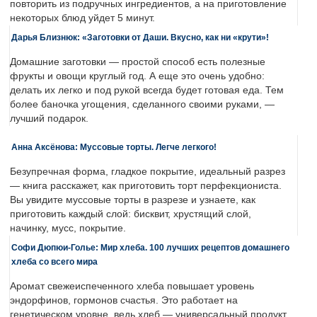
повторить из подручных ингредиентов, а на приготовление
некоторых блюд уйдет 5 минут.
Дарья Близнюк: «Заготовки от Даши. Вкусно, как ни «крути»!
Домашние заготовки — простой способ есть полезные
фрукты и овощи круглый год. А еще это очень удобно:
делать их легко и под рукой всегда будет готовая еда. Тем
более баночка угощения, сделанного своими руками, —
лучший подарок.
Анна Аксёнова: Муссовые торты. Легче легкого!
Безупречная форма, гладкое покрытие, идеальный разрез
— книга расскажет, как приготовить торт перфекциониста.
Вы увидите муссовые торты в разрезе и узнаете, как
приготовить каждый слой: бисквит, хрустящий слой,
начинку, мусс, покрытие.
Софи Дюпюи-Голье: Мир хлеба. 100 лучших рецептов домашнего
хлеба со всего мира
Аромат свежеиспеченного хлеба повышает уровень
эндорфинов, гормонов счастья. Это работает на
генетическом уровне, ведь хлеб — универсальный продукт,