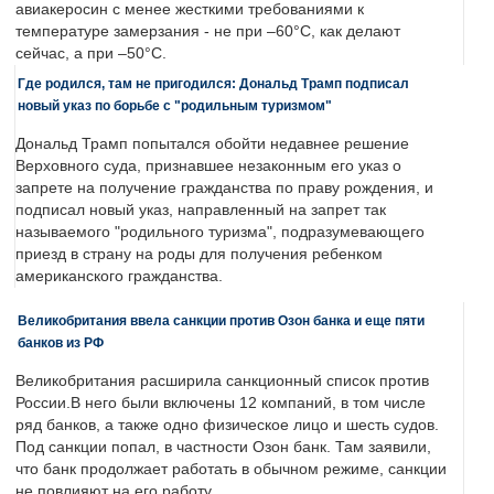
авиакеросин с менее жесткими требованиями к
температуре замерзания - не при –60°C, как делают
сейчас, а при –50°C.
Где родился, там не пригодился: Дональд Трамп подписал
новый указ по борьбе с "родильным туризмом"
Дональд Трамп попытался обойти недавнее решение
Верховного суда, признавшее незаконным его указ о
запрете на получение гражданства по праву рождения, и
подписал новый указ, направленный на запрет так
называемого "родильного туризма", подразумевающего
приезд в страну на роды для получения ребенком
американского гражданства.
Великобритания ввела санкции против Озон банка и еще пяти
банков из РФ
Великобритания расширила санкционный список против
России.В него были включены 12 компаний, в том числе
ряд банков, а также одно физическое лицо и шесть судов.
Под санкции попал, в частности Озон банк. Там заявили,
что банк продолжает работать в обычном режиме, санкции
не повлияют на его работу.