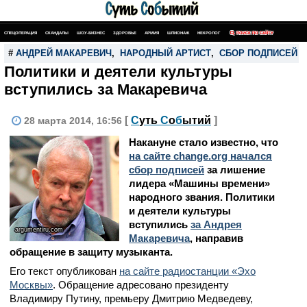
СПЕЦОПЕРАЦИЯ
СКАНДАЛЫ
ШОУ-БИЗНЕС
ЗДОРОВЬЕ
АРМИЯ
ШПИОНАЖ
НЕКРОЛОГ
ПОИСК ПО САЙТУ
#
АНДРЕЙ МАКАРЕВИЧ
,
НАРОДНЫЙ АРТИСТ
,
СБОР ПОДПИСЕЙ
Политики и деятели культуры
вступились за Макаревича
[
С
уть
С
о
б
ытий
]
28 марта 2014, 16:56
Накануне стало известно, что
на сайте change.org начался
сбор подписей
за лишение
лидера «Машины времени»
народного звания. Политики
и деятели культуры
вступились
за Андрея
argumentiru.com
Макаревича
, направив
обращение в защиту музыканта.
Его текст опубликован
на сайте радиостанции «Эхо
Москвы»
. Обращение адресовано президенту
Владимиру Путину, премьеру Дмитрию Медведеву,