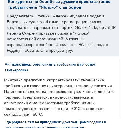
Конкуренты по борьбе за думские кресла активно
требуют снять "Яблоко" с выборов
Председатель "Родины" Алексей Журавлев подал в
Верховный суд иск об отмене регистрации списка
кандидатов в парламент от партии "Яблоко". Лидер ЛДПР
Леонид Слуцкий призвал признать "Яблоко"
нежелательной организацией. А главный
справедливорос вообще заявил, что "Яблоко" продает
Родину и обратился в прокуратуру.
Минтранс предложил снизить требования к качеству
авиакеросина
Минтранс предложил "скорректировать" технические
требования к качеству авиакеросина в сторону снижения.
По мнению ведомства, это позволит увеличить количество
топлива. Предлагается, в частности, выпускать
авиакеросин с менее жесткими требованиями к
температуре замерзания - не при –60°C, как делают
сейчас, а при –50°C.
Где родился, там не пригодился: Дональд Трамп подписал
новый указ по борьбе с "родильным туризмом"