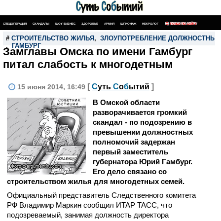
СПЕЦОПЕРАЦИЯ
СКАНДАЛЫ
ШОУ-БИЗНЕС
ЗДОРОВЬЕ
АРМИЯ
ШПИОНАЖ
НЕКРОЛОГ
ПОИСК ПО САЙТУ
#
СТРОИТЕЛЬСТВО ЖИЛЬЯ
,
ЗЛОУПОТРЕБЛЕНИЕ ДОЛЖНОСТНЫ
,
ГАМБУРГ
Замглавы Омска по имени Гамбург
питал слабость к многодетным
[
С
уть
С
о
б
ытий
]
15 июня 2014, 16:49
В Омской области
разворачивается громкий
скандал - по подозрению в
превышении должностных
полномочий задержан
первый заместитель
губернатора Юрий Гамбург.
Фото с argumentiru.com
Его дело связано со
строительством жилья для многодетных семей.
Официальный представитель Следственного комитета
РФ Владимир Маркин сообщил ИТАР ТАСС, что
подозреваемый, занимая должность директора