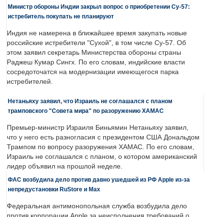
Министр обороны Индии закрыл вопрос о приобретении Су-57:
истребитель покупать не планируют
Индия не намерена в ближайшее время закупать новые
российские истребители "Сухой", в том числе Су-57. Об
этом заявил секретарь Министерства обороны страны
Раджеш Кумар Сингх. По его словам, индийские власти
сосредоточатся на модернизации имеющегося парка
истребителей.
Нетаньяху заявил, что Израиль не соглашался с планом
трамповского "Совета мира" по разоружению ХАМАС
Премьер-министр Израиля Биньямин Нетаньяху заявил,
что у него есть разногласия с президентом США Дональдом
Трампом по вопросу разоружения ХАМАС. По его словам,
Израиль не соглашался с планом, о котором американский
лидер объявил на прошлой неделе.
ФАС возбудила дело против давно ушедшей из РФ Apple из-за
непредустановки RuStore и Max
Федеральная антимонопольная служба возбудила дело
против корпорации Apple за неисполнения требований о