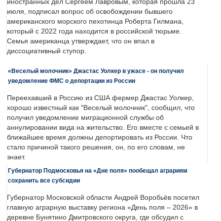
иностранных дел Сергеем Лавровым, которая прошла 23
июля, подписал вопрос об освобождении бывшего
американского морского пехотинца Роберта Гилмана,
который с 2022 года находится в российской тюрьме.
Семья американца утверждает, что он впал в
диссоциативный ступор.
«Веселый молочник» Джастас Уолкер в ужасе - он получил
уведомление ФМС о депортации из России
Переехавший в Россию из США фермер Джастас Уолкер,
хорошо известный как "Веселый молочник", сообщил, что
получил уведомление миграционной службы об
аннулировании вида на жительство. Его вместе с семьей в
ближайшее время должны депортировать из России. Что
стало причиной такого решения, он, по его словам, не
знает.
Губернатор Подмосковья на «Дне поля» пообещал аграриям
сохранить все субсидии
Губернатор Московской области Андрей Воробьёв посетил
главную аграрную выставку региона «День поля – 2026» в
деревне Бунятино Дмитровского округа, где обсудил с