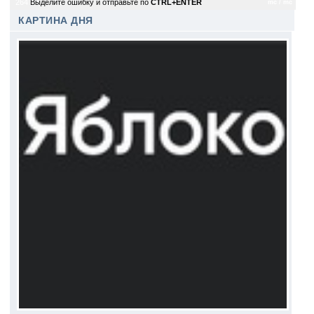
264
Выделите ошибку и отправьте по
CTRL+ENTER
mc / mc
КАРТИНА ДНЯ