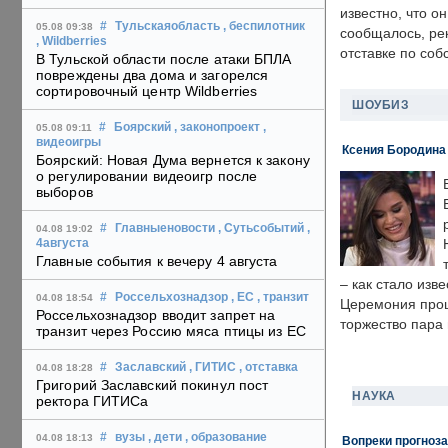
известно, что о
#
Тульскаяобласть
, беспилотник
05.08 09:38
сообщалось, ре
, Wildberries
отставке по со
В Тульской области после атаки БПЛА
повреждены два дома и загорелся
сортировочный центр Wildberries
ШОУБИЗ
#
Боярский
, законопроект
,
05.08 09:11
видеоигры
Ксения Бородина
Боярский: Новая Дума вернется к закону
о регулировании видеоигр после
выборов
#
Главныеновости
, Сутьсобытий
,
04.08 19:02
4августа
Главные события к вечеру 4 августа
– как стало изв
#
Россельхознадзор
, ЕС
, транзит
04.08 18:54
Церемония прошл
Россельхознадзор вводит запрет на
торжество пара 
транзит через Россию мяса птицы из ЕС
#
Заславский
, ГИТИС
, отставка
04.08 18:28
Григорий Заславский покинул пост
НАУКА
ректора ГИТИСа
#
вузы
, дети
, образование
04.08 18:13
Вопреки прогноза