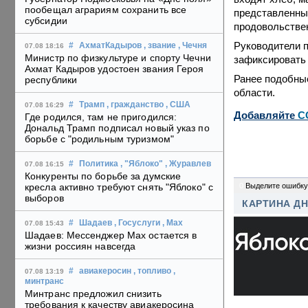
пообещал аграриям сохранить все
представленные
субсидии
продовольствен
Руководители п
#
АхматКадыров
, звание
, Чечня
07.08 18:16
Министр по физкультуре и спорту Чечни
зафиксировать 
Ахмат Кадыров удостоен звания Героя
Ранее подобны
республики
области.
#
Трамп
, гражданство
, США
07.08 16:29
Добавляйте
C
Где родился, там не пригодился:
Дональд Трамп подписал новый указ по
борьбе с "родильным туризмом"
#
Политика
, "Яблоко"
, Журавлев
07.08 16:15
Конкуренты по борьбе за думские
0
Выделите ошибку
кресла активно требуют снять "Яблоко" с
выборов
КАРТИНА Д
#
Шадаев
, Госуслуги
, Max
07.08 15:43
Шадаев: Мессенджер Max остается в
жизни россиян навсегда
#
авиакеросин
, топливо
,
07.08 13:19
минтранс
Минтранс предложил снизить
требования к качеству авиакеросина