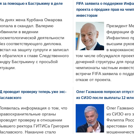
я за помощью к Бастрыкину в деле
FIFA заявила о поддержке Инфа
проекта о продаже прав на чем
инвесторам
На днях жена Курбана Омарова
попала в скандал. Валерию
Президент М
обвинили в ведении
федерации фу
косметологической деятельности
Инфантино пр
без соответствующего диплома.
высшим руков
стал на защиту супруги и записал
в марокканско
м обратился к главе Следственного
том числе обсуждался проек
андру Бастрыкину с просьбой
дочерней структуры для про
итуации.
чемпионаты частным инвесто
встречи FIFA заявила о под
отказе от проекта.
 проводит проверку теперь уже экс-
Олег Газманов попросил отпуст
Заславского
из СИЗО после выплаты 12 млн
Появилась информация о том, что
Олег Газмано
правоохранительные органы
из СИЗО его 
проводят проверку в отношении
Филиппа Росс
бывшего ректора ГИТИСа Григория
арестован по
Заславского. Накануне стало
мошенничеств