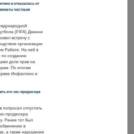
нтино и отказалась от
пионаты частным
еждународной
тбола (FIFA) Джанни
овел встречу с
одством организации
м Рабате. На ней в
т по созданию
дажи доли прав на
рам. По итогам
держке Инфантино и
ить его экс-продюсера
в попросил отпустить
экс-продюсера
у. Ранее тот был
 обвинению в
е, а также нарушении