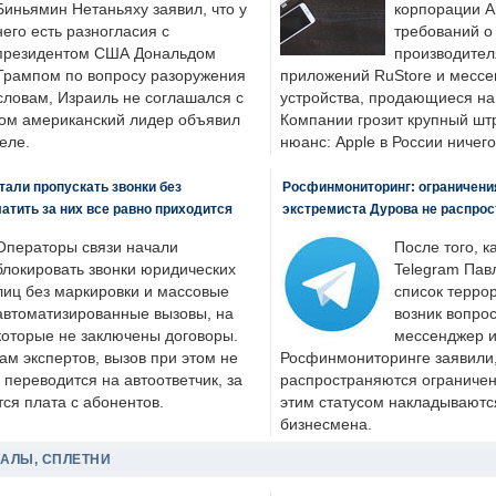
Биньямин Нетаньяху заявил, что у
корпорации A
него есть разногласия с
требований о
президентом США Дональдом
производител
Трампом по вопросу разоружения
приложений RuStore и месс
словам, Израиль не соглашался с
устройства, продающиеся на
ром американский лидер объявил
Компании грозит крупный штр
еле.
нюанс: Apple в России ничего
али пропускать звонки без
Росфинмониторинг: ограничения
латить за них все равно приходится
экстремиста Дурова не распрос
Операторы связи начали
После того, к
блокировать звонки юридических
Telegram Пав
лиц без маркировки и массовые
список террор
автоматизированные вызовы, на
возник вопрос
которые не заключены договоры.
мессенджер и
ам экспертов, вызов при этом не
Росфинмониторинге заявили, 
 переводится на автоответчик, за
распространяются ограничени
ся плата с абонентов.
этим статусом накладываютс
бизнесмена.
ДАЛЫ, СПЛЕТНИ