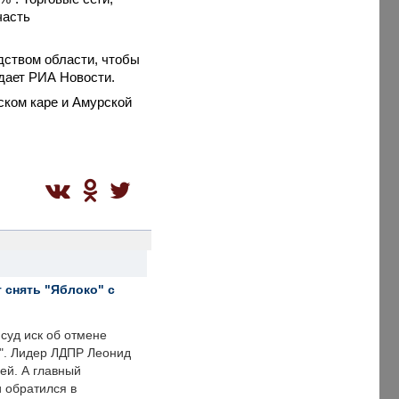
часть
дством области, чтобы
едает РИА Новости.
ком каре и Амурской
 снять "Яблоко" с
суд иск об отмене
о". Лидер ЛДПР Леонид
ей. А главный
и обратился в