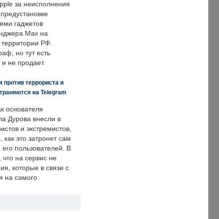
pple за неисполнения
 предустановке
ями гаджетов
енджера Max на
 территории РФ.
аф, но тут есть
 и не продает.
 против террориста и
траняются на Telegram
ак основателя
ла Дурова внесли в
истов и экстремистов,
, как это затронет сам
 его пользователей. В
что на сервис не
я, которые в связи с
я на самого