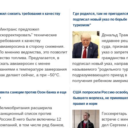
ил снизить требования к качеству
Где родился, там не пригодилс
подписал новый указ по борьбе
туризмом"
Минтранс предложил
"скорректировать" технические
Дональд Трам
требования к качеству
недавнее реш
авиакеросина в сторону снижения.
суда, призна
По мнению ведомства, это позволит
указ о запрет
ество топлива. Предлагается, в
гражданства 
скать авиакеросин с менее
подписал новый указ, направ
ваниями к температуре замерзания
называемого "родильного тур
 как делают сейчас, а при –50°C.
подразумевающего приезд в 
получения ребенком америка
вела санкции против Озон банка и еще
США попросили Россию освобо
Ф
бывшего морпеха, не принявшег
правил и норм
Великобритания расширила
санкционный список против
Госсекретарь
России.В него были включены 12
встрече с ми
компаний, в том числе ряд банков,
дел Сергеем 