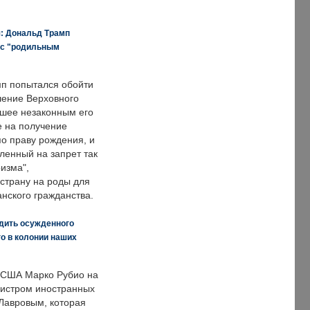
я: Дональд Трамп
 с "родильным
п попытался обойти
ение Верховного
вшее незаконным его
е на получение
по праву рождения, и
ленный на запрет так
изма",
страну на роды для
нского гражданства.
дить осужденного
о в колонии наших
 США Марко Рубио на
нистром иностранных
Лавровым, которая