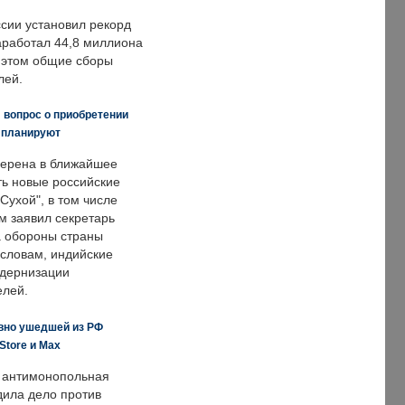
ссии установил рекорд
заработал 44,8 миллиона
и этом общие сборы
лей.
 вопрос о приобретении
е планируют
ерена в ближайшее
ть новые российские
Сухой", в том числе
м заявил секретарь
 обороны страны
 словам, индийские
одернизации
елей.
вно ушедшей из РФ
Store и Max
 антимонопольная
дила дело против