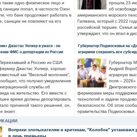
а также одно физическое лицо и
прошла 23 ию
д санкции попал, в частности Озон
об освобожде
ли, что банк продолжает работать в
американского морского пех
, санкции не повлияют на его
Гилмана, который с 2022 год
российской тюрьме. Семья 
утверждает, что он впал в ди
к» Джастас Уолкер в ужасе - он
Губернатор Подмосковья на «Д
ение ФМС о депортации из России
аграриям сохранить все субсид
Переехавший в Россию из США
Губернатор М
фермер Джастас Уолкер, хорошо
Андрей Вороб
известный как "Веселый молочник",
аграрную выс
сообщил, что получил уведомление
поля – 2026»
миграционной службы об
Дмитровского 
ида на жительство. Его вместе с
фермерами меры поддержки
йшее время должны депортировать
технологий и задачи продов
стало причиной такого решения, он,
безопасности. Об этом сооб
е знает.
правительства Подмосковья.
ИКАЦИИ
Вопреки злопыхателям и критикам, "Колобок" установил 
в день премьеры