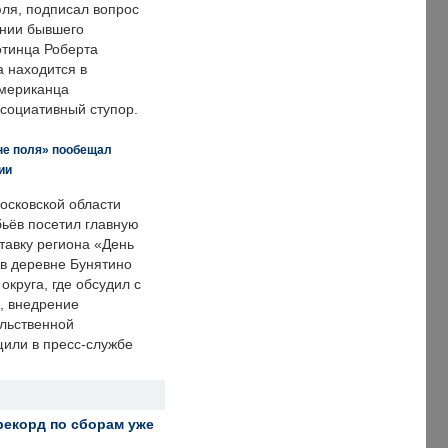
ля, подписал вопрос
нии бывшего
отинца Роберта
а находится в
американца
ссоциативный ступор.
не поля» пообещал
ии
осковской области
ьёв посетил главную
тавку региона «День
 в деревне Бунятино
округа, где обсудил с
, внедрение
ольственной
щили в пресс-службе
рекорд по сборам уже