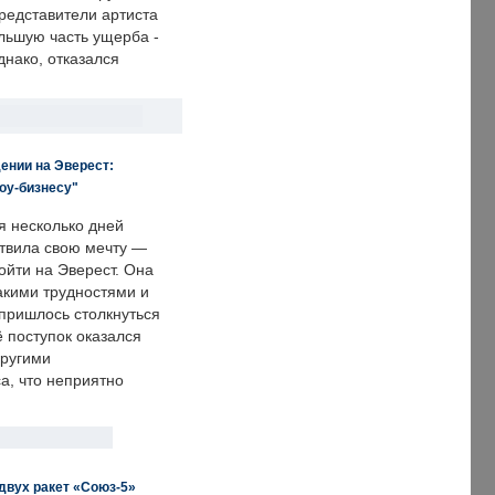
редставители артиста
льшую часть ущерба -
днако, отказался
ении на Эверест:
оу-бизнесу"
я несколько дней
твила свою мечту —
ойти на Эверест. Она
акими трудностями и
пришлось столкнуться
ё поступок оказался
другими
а, что неприятно
двух ракет «Союз-5»