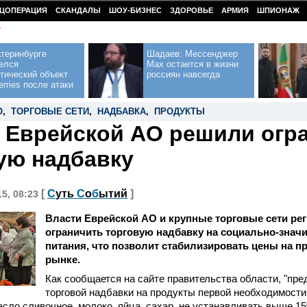
ЦОПЕРАЦИЯ
СКАНДАЛЫ
ШОУ-БИЗНЕС
ЗДОРОВЬЕ
АРМИЯ
ШПИОНАЖ
У
теринбурге
Шадаев: Мессенджер
елся
Max остается в жизни
тический объект
россиян навсегда
erries после атаки
О
,
ТОРГОВЫЕ СЕТИ
,
НАДБАВКА
,
ПРОДУКТЫ
 Еврейской АО решили огр
ую надбавку
[
С
уть
С
о
б
ытий
]
15, 08:23
Власти Еврейской АО и крупные торговые сети ре
ограничить торговую надбавку на социально-зна
питания, что позволит стабилизировать цены на 
рынке.
Как сообщается на сайте правительства области, "пре
торговой надбавки на продукты первой необходимости
асло сливочное, молоко, яйца, сахар, не устанавливать выше 15