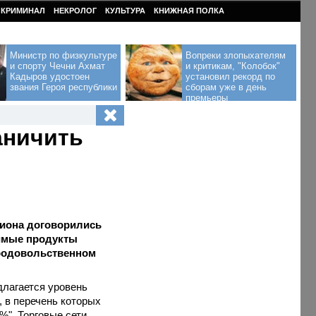
КРИМИНАЛ
НЕКРОЛОГ
КУЛЬТУРА
КНИЖНАЯ ПОЛКА
Министр по физкультуре
Вопреки злопыхателям
и спорту Чечни Ахмат
и критикам, "Колобок"
Кадыров удостоен
установил рекорд по
звания Героя республики
сборам уже в день
премьеры
аничить
гиона договорились
чимые продукты
продовольственном
длагается уровень
, в перечень которых
%". Торговые сети,