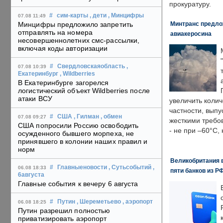
прокуратуру.
#
сим-карты
, дети
, Минцифры
07.08 11:49
Минтранс предлож
Минцифры предложило запретить
отправлять на номера
авиакеросина
несовершеннолетних смс-рассылки,
включая коды авторизации
#
Свердловскаяобласть
,
07.08 10:39
Екатеринбург
, Wildberries
В Екатеринбурге загорелся
логистический объект Wildberries после
атаки ВСУ
увеличить колич
частности, выпу
#
США
, Гилман
, обмен
07.08 09:27
жесткими требо
США попросили Россию освободить
- не при –60°C,
осужденного бывшего морпеха, не
принявшего в колонии наших правил и
норм
Великобритания в
#
Главныеновости
, Сутьсобытий
,
06.08 18:33
пяти банков из Р
6августа
Главные события к вечеру 6 августа
#
Путин
, Шереметьево
, аэропорт
06.08 18:25
Путин разрешил полностью
приватизировать аэропорт