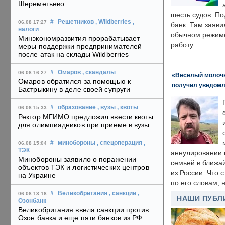
Шереметьево
шесть судов. По
#
Решетников
, Wildberries
,
06.08 17:27
банк. Там заяви
налоги
обычном режиме
Минэкономразвития прорабатывает
работу.
меры поддержки предпринимателей
после атак на склады Wildberries
#
Омаров
, скандалы
06.08 16:27
«Веселый молочни
Омаров обратился за помощью к
получил уведомл
Бастрыкину в деле своей супруги
#
образование
, вузы
, квоты
06.08 15:33
Ректор МГИМО предложил ввести квоты
для олимпиадников при приеме в вузы
#
минобороны
, спецоперация
,
06.08 15:04
ТЭК
аннулировании в
Минобороны заявило о поражении
семьей в ближа
объектов ТЭК и логистических центров
из России. Что 
на Украине
по его словам, н
#
Великобритания
, санкции
,
06.08 13:18
НАШИ ПУБЛ
Озонбанк
Великобритания ввела санкции против
Озон банка и еще пяти банков из РФ