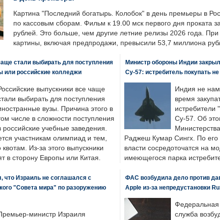
Картина "Последний богатырь. Колобок" в день премьеры в Ро
по кассовым сборам. Фильм к 19.00 мск первого дня проката 
рублей. Это больше, чем другие летние релизы 2026 года. Пр
картины, включая предпродажи, превысили 53,7 миллиона руб
чаще стали выбирать для поступления
Министр обороны Индии закрыл
ы или российские колледжи
Су-57: истребитель покупать н
Российские выпускники все чаще
Индия не нам
стали выбирать для поступления
время закупа
иностранные вузы. Причина этого в
истребители "
том числе в сложности поступления
Су-57. Об это
в российские учебные заведения.
Министерства
ется участникам олимпиад и тем,
Раджеш Кумар Сингх. По его
о квотам. Из-за этого выпускники
власти сосредоточатся на м
т в сторону Европы или Китая.
имеющегося парка истребит
, что Израиль не соглашался с
ФАС возбудила дело против да
кого "Совета мира" по разоружению
Apple из-за непредустановки Ru
Федеральная
Премьер-министр Израиля
служба возбу