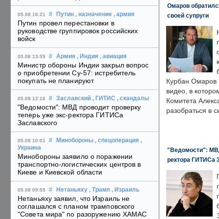
Омаров обратилс
#
Путин
, назначение
, армия
05.08 16:21
своей супруги
Путин провел перестановки в
руководстве группировок российских
войск
#
Армия
, Индия
, авиация
05.08 13:55
Министр обороны Индии закрыл вопрос
о приобретении Су-57: истребитель
покупать не планируют
Курбан Омаров в
видео, в которо
#
Заславский
, ГИТИС
, скандалы
05.08 12:16
Комитета Алекс
"Ведомости": МВД проводит проверку
разобраться в с
теперь уже экс-ректора ГИТИСа
Заславского
#
Минобороны
, спецоперация
,
05.08 10:01
Украина
"Ведомости": МВД
Минобороны заявило о поражении
ректора ГИТИСа 
транспортно-логистических центров в
Киеве и Киевской области
#
Нетаньяху
, Трамп
, Израиль
05.08 09:55
Нетаньяху заявил, что Израиль не
соглашался с планом трамповского
"Совета мира" по разоружению ХАМАС