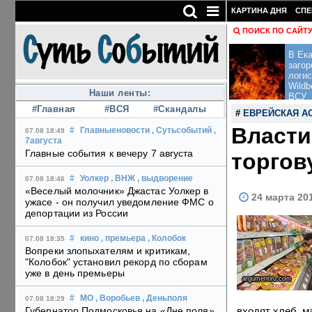
КАРТИНА ДНЯ
СПЕ
ПОИСК ПО САЙТ
В Ека
загор
логис
Wildb
Наши ленты:
ВСУ
#Главная
#ВСЯ
#Скандалы
#
ЕВРЕЙСКАЯ А
Власти
#
Главныеновости
, Сутьсобытий
,
07.08 18:49
7августа
Главные события к вечеру 7 августа
торгов
#
Уолкер
, ВНЖ
, выдворение
07.08 18:46
«Веселый молочник» Джастас Уолкер в
24 марта 20
ужасе - он получил уведомление ФМС о
депортации из России
#
кино
, премьера
, Колобок
07.08 18:35
Вопреки злопыхателям и критикам,
"Колобок" установил рекорд по сборам
уже в день премьеры
argumentiru.com
#
МО
, Воробьев
, Деньполя
07.08 18:29
входят хлеб, м
Губернатор Подмосковья на «Дне поля»