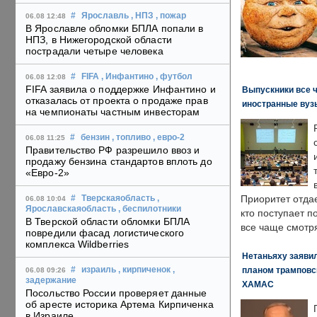
#
Ярославль
, НПЗ
, пожар
06.08 12:48
В Ярославле обломки БПЛА попали в
НПЗ, в Нижегородской области
пострадали четыре человека
#
FIFA
, Инфантино
, футбол
06.08 12:08
FIFA заявила о поддержке Инфантино и
Выпускники все 
отказалась от проекта о продаже прав
иностранные вуз
на чемпионаты частным инвесторам
#
бензин
, топливо
, евро-2
06.08 11:25
Правительство РФ разрешило ввоз и
продажу бензина стандартов вплоть до
«Евро-2»
Приоритет отда
#
Тверскаяобласть
,
06.08 10:04
Ярославскаяобласть
, беспилотники
кто поступает п
В Тверской области обломки БПЛА
все чаще смотря
повредили фасад логистического
комплекса Wildberries
Нетаньяху заявил
планом трамповс
#
израиль
, кирпиченок
,
06.08 09:26
задержание
ХАМАС
Посольство России проверяет данные
об аресте историка Артема Кирпиченка
в Израиле