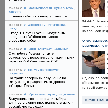
#
Главныеновости
, Сутьсобытий
,
05.08 18:39
5августа
Главные события к вечеру 5 августа
ХАМАС. По его 
#
Wildberries
, ПочтаРоссии
,
05.08 18:38
планом, о кото
склад
на прошлой нед
Склады "Почты России" могут быть
переданы в Wildberries вместо
сгоревших хабов
Операторы перест
маркировки, но п
#
банки
, банкомат
, наличные
05.08 18:03
С октября в России появится
возможность пополнять счет наличными
через любой банкомат по СБП
#
Ткачук
, екатеринбург
,
05.08 17:07
покушение
На Урале совершили покушение на
Однако, по слов
главу завода-разработчика дронов
сбрасывается, а
«Упырь» Ткачука
который взимает
#
образование
, вузы
, выпускники
05.08 16:51
Выпускники все чаще стали выбирать
СЛУХИ, СКАН
для поступления иностранные вузы или
российские колледжи