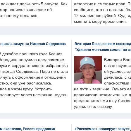
н покидает должность 5 августа. Как
авторских и смежных прав. П
ктор написал заявление об
сообщили, что он погасил бо
бственному желанию.
12 миллионов рублей. Суд, о
смягчить меру пресечения.
 вышла замуж за Николая Сердюкова
Виктория Боня о своем восхожд
"Удивило молчание коллег по ш
В декабре прошлого года Ксения
Бородина получила предложение
Виктория Бон
руки и сердца от своего избранника
назад осущес
Николая Сердюкова. Пара не стала
ей удалось вз
тянуть с оформлением отношений
делилась, с к
естно, они уже расписались.
опасностями 
а в узком кругу. Устроить
на пути к вершине. Однако е
планирует через несколько недель.
практически незамеченным 
представителями шоу-бизнес
удивило телезвезду.
м скептиков, Россия продолжит
«Роскосмос» планирует запуск 