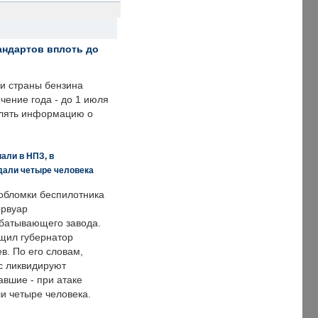
андартов вплоть до
ии страны бензина
ечение года - до 1 июля
влять информацию о
али в НПЗ, в
дали четыре человека
обломки беспилотника
ервуар
батывающего завода.
щил губернатор
в. По его словам,
с ликвидируют
авшие - при атаке
и четыре человека.