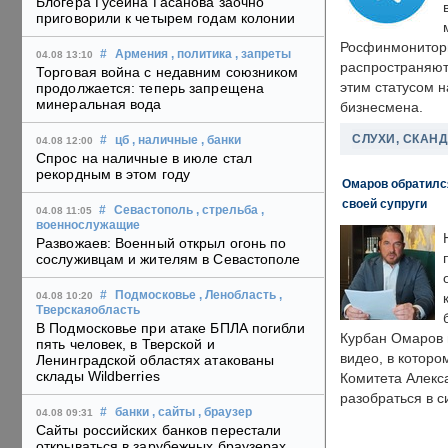
Блогера Гусейна Гасанова заочно
приговорили к четырем годам колонии
Росфинмонитори
#
Армения
, политика
, запреты
04.08 13:10
распространяютс
Торговая война с недавним союзником
этим статусом 
продолжается: теперь запрещена
минеральная вода
бизнесмена.
СЛУХИ, СКАН
#
цб
, наличные
, банки
04.08 12:00
Спрос на наличные в июле стал
рекордным в этом году
Омаров обратилс
своей супруги
#
Севастополь
, стрельба
,
04.08 11:05
военнослужащие
Развожаев: Военный открыл огонь по
сослуживцам и жителям в Севастополе
#
Подмосковье
, Ленобласть
,
04.08 10:20
Тверскаяобласть
В Подмосковье при атаке БПЛА погибли
Курбан Омаров в
пять человек, в Тверской и
видео, в которо
Ленинградской областях атакованы
склады Wildberries
Комитета Алекс
разобраться в с
#
банки
, сайты
, браузер
04.08 09:31
Сайты российских банков перестали
открываться в зарубежных браузерах