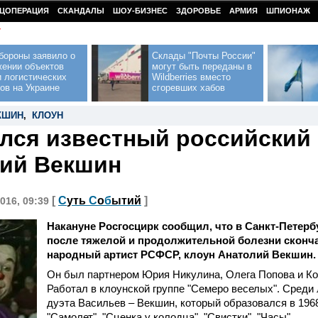
ЦОПЕРАЦИЯ
СКАНДАЛЫ
ШОУ-БИЗНЕС
ЗДОРОВЬЕ
АРМИЯ
ШПИОНАЖ
У
бороны заявило о
Склады "Почты России"
жении объектов
могут быть переданы в
 логистических
Wildberries вместо
ов на Украине
сгоревших хабов
КШИН
,
КЛОУН
лся известный российский
ий Векшин
[
С
уть
С
о
б
ытий
]
016, 09:39
Накануне Росгосцирк сообщил, что в Санкт-Петербу
после тяжелой и продолжительной болезни сконча
народный артист РСФСР, клоун Анатолий Векшин.
Он был партнером Юрия Никулина, Олега Попова и Ко
Работал в клоунской группе "Семеро веселых". Среди
дуэта Васильев – Векшин, который образовался в 1968
"Самолет", "Сценка у колодца", "Свистки", "Часы".