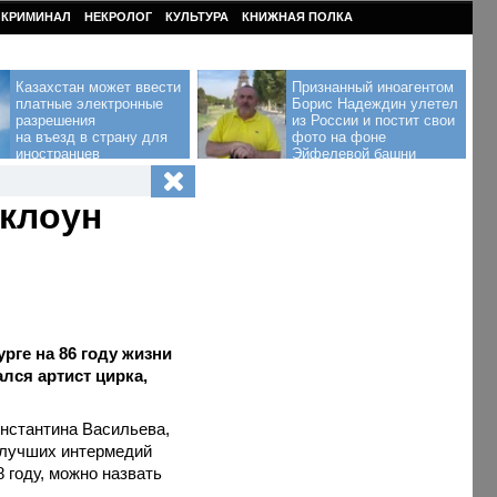
КРИМИНАЛ
НЕКРОЛОГ
КУЛЬТУРА
КНИЖНАЯ ПОЛКА
Казахстан может ввести
Признанный иноагентом
платные электронные
Борис Надеждин улетел
разрешения
из России и постит свои
на въезд в страну для
фото на фоне
иностранцев
Эйфелевой башни
 клоун
рге на 86 году жизни
лся артист цирка,
нстантина Васильева,
 лучших интермедий
 году, можно назвать