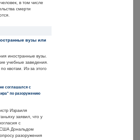
человек, в том числе
ельства смерти
ются.
ностранные вузы или
ния иностранные вузы.
кие учебные заведения.
по квотам. Из-за этого
 не соглашался с
мира" по разоружению
истр Израиля
аньяху заявил, что у
ногласия с
 США Дональдом
опросу разоружения