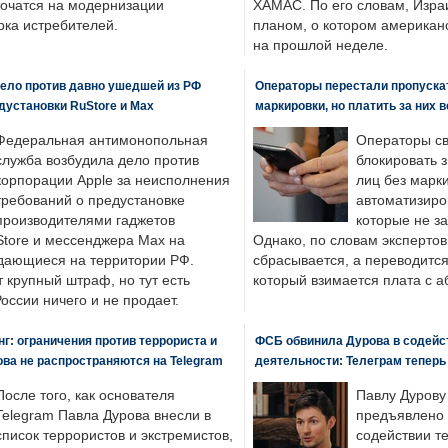
точатся на модернизации
ХАМАС. По его словам, Изра
ка истребителей.
планом, о котором американ
на прошлой неделе.
ело против давно ушедшей из РФ
Операторы перестали пропускат
едустановки RuStore и Max
маркировки, но платить за них 
Федеральная антимонопольная
Операторы св
служба возбудила дело против
блокировать 
корпорации Apple за неисполнения
лиц без марк
требований о предустановке
автоматизиро
производителями гаджетов
которые не з
tore и мессенджера Max на
Однако, по словам экспертов
одающиеся на территории РФ.
сбрасывается, а переводится 
 крупный штраф, но тут есть
который взимается плата с а
России ничего и не продает.
: ограничения против террориста и
ФСБ обвинила Дурова в содейс
ва не распространяются на Telegram
деятельности: Телеграм теперь
После того, как основателя
Павлу Дурову
Telegram Павла Дурова внесли в
предъявлено 
список террористов и экстремистов,
содействии т