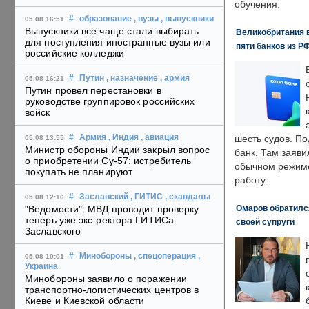
обучения.
#
образование
, вузы
, выпускники
05.08 16:51
Выпускники все чаще стали выбирать
Великобритания в
для поступления иностранные вузы или
пяти банков из Р
российские колледжи
#
Путин
, назначение
, армия
05.08 16:21
Путин провел перестановки в
руководстве группировок российских
войск
#
Армия
, Индия
, авиация
шесть судов. По
05.08 13:55
Министр обороны Индии закрыл вопрос
банк. Там заяви
о приобретении Су-57: истребитель
обычном режиме
покупать не планируют
работу.
#
Заславский
, ГИТИС
, скандалы
05.08 12:16
Омаров обратилс
"Ведомости": МВД проводит проверку
теперь уже экс-ректора ГИТИСа
своей супруги
Заславского
#
Минобороны
, спецоперация
,
05.08 10:01
Украина
Минобороны заявило о поражении
транспортно-логистических центров в
Киеве и Киевской области