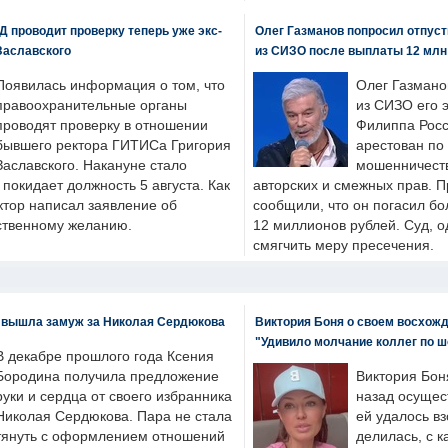
 проводит проверку теперь уже экс-
Олег Газманов попросил отпуст
Заславского
из СИЗО после выплаты 12 млн
Появилась информация о том, что
Олег Газмано
правоохранительные органы
из СИЗО его 
проводят проверку в отношении
Филиппа Росс
бывшего ректора ГИТИСа Григория
арестован по
Заславского. Накануне стало
мошенничеств
н покидает должность 5 августа. Как
авторских и смежных прав. П
ктор написал заявление об
сообщили, что он погасил бо
бственному желанию.
12 миллионов рублей. Суд, о
смягчить меру пресечения.
 вышла замуж за Николая Сердюкова
Виктория Боня о своем восхожд
"Удивило молчание коллег по ш
В декабре прошлого года Ксения
Бородина получила предложение
Виктория Бон
руки и сердца от своего избранника
назад осущес
Николая Сердюкова. Пара не стала
ей удалось вз
тянуть с оформлением отношений
делилась, с к