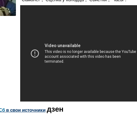
дзен
Сб
в свои источники