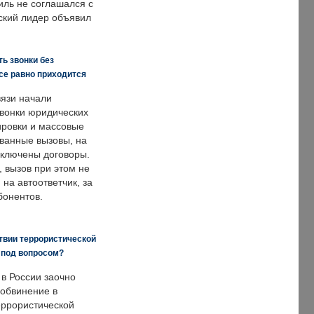
иль не соглашался с
ский лидер объявил
ь звонки без
все равно приходится
язи начали
звонки юридических
ировки и массовые
ванные вызовы, на
аключены договоры.
, вызов при этом не
на автоответчик, за
бонентов.
твии террористической
 под вопросом?
 в России заочно
обвинение в
еррористической