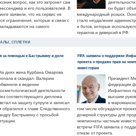
возник вопрос, как это затронет сам
деятельности
мессенджер и его пользователей. В
он будет объ
нге заявили, что на сервис не
международный розыск. Осно
я ограничения, которые в связи с
стало неудаление администр
накладываются на самого
и ботов, которые используют
терактов и диверсий в РФ.
ДАЛЫ, СПЛЕТНИ
я за помощью к Бастрыкину в деле
FIFA заявила о поддержке Инфа
проекта о продаже прав на чем
инвесторам
На днях жена Курбана Омарова
попала в скандал. Валерию
Президент М
обвинили в ведении
федерации фу
косметологической деятельности
Инфантино пр
без соответствующего диплома.
высшим руков
стал на защиту супруги и записал
в марокканско
м обратился к главе Следственного
том числе обсуждался проек
андру Бастрыкину с просьбой
дочерней структуры для про
итуации.
чемпионаты частным инвесто
встречи FIFA заявила о под
отказе от проекта.