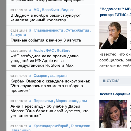
"Ведомости": МВД
#
МО
, Воробьев
, Видное
03.08 19:08
ректора ГИТИСа 
В Видном в ноябре реконструируют
канализационный коллектор
#
Главныеновости
, Сутьсобытий
,
03.08 18:49
3августа
Главные события к вечеру 3 августа
#
Apple
, ФАС
, RuStore
03.08 18:46
известно, что о
ФАС возбудила дело против давно
сообщалось, ре
ушедшей из РФ Apple из-за
непредустановки RuStore и Max
отставке по со
#
Омаров
, скандалы
03.08 17:00
Курбан Омаров о скандале вокруг жены:
ШОУБИЗ
"Это случилось из-за моего выбора в
прошлом"
Ксения Бородина
#
Пересильд
, Мороз
, скандалы
03.08 16:38
Анна Пересильд - об учебе у Дарьи
Мороз: "Она берет на свой курс тех, кто
уже снимается"
#
Краснодарскийкрай
, Геленджик
03.08 16:03
, Владимир