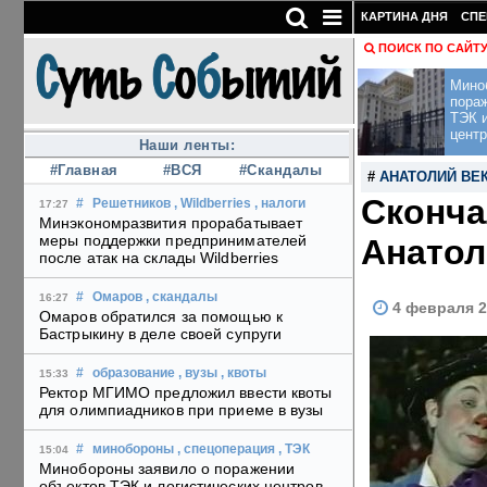
КАРТИНА ДНЯ
СПЕ
ПОИСК ПО САЙТ
Мино
пора
ТЭК и
центр
Наши ленты:
#Главная
#ВСЯ
#Скандалы
#
АНАТОЛИЙ ВЕ
Сконча
#
Решетников
, Wildberries
, налоги
17:27
Минэкономразвития прорабатывает
меры поддержки предпринимателей
Анатол
после атак на склады Wildberries
#
Омаров
, скандалы
16:27
4 февраля 2
Омаров обратился за помощью к
Бастрыкину в деле своей супруги
#
образование
, вузы
, квоты
15:33
Ректор МГИМО предложил ввести квоты
для олимпиадников при приеме в вузы
#
минобороны
, спецоперация
, ТЭК
15:04
Минобороны заявило о поражении
объектов ТЭК и логистических центров