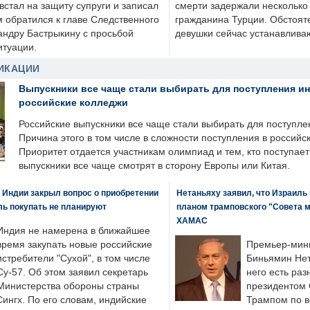
стал на защиту супруги и записал
смерти задержали несколько 
м обратился к главе Следственного
гражданина Турции. Обстоят
андру Бастрыкину с просьбой
девушки сейчас устанавлива
итуации.
ИКАЦИИ
Выпускники все чаще стали выбирать для поступления и
российские колледжи
Российские выпускники все чаще стали выбирать для поступле
Причина этого в том числе в сложности поступления в российс
Приоритет отдается участникам олимпиад и тем, кто поступает 
выпускники все чаще смотрят в сторону Европы или Китая.
 Индии закрыл вопрос о приобретении
Нетаньяху заявил, что Израиль
ль покупать не планируют
планом трамповского "Совета 
ХАМАС
Индия не намерена в ближайшее
время закупать новые российские
Премьер-мин
истребители "Сухой", в том числе
Биньямин Нет
Су-57. Об этом заявил секретарь
него есть раз
Министерства обороны страны
президентом
ингх. По его словам, индийские
Трампом по в