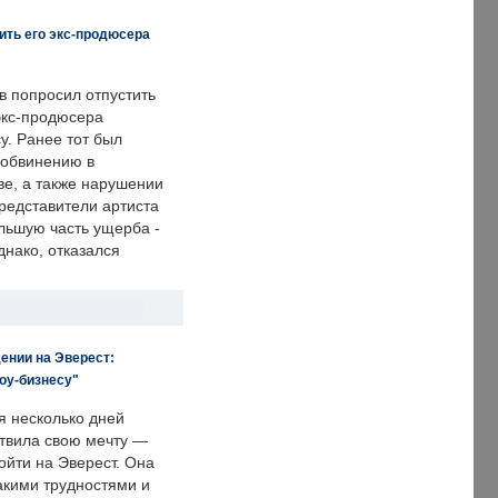
ить его экс-продюсера
в попросил отпустить
экс-продюсера
у. Ранее тот был
 обвинению в
е, а также нарушении
редставители артиста
льшую часть ущерба -
днако, отказался
ении на Эверест:
оу-бизнесу"
я несколько дней
твила свою мечту —
ойти на Эверест. Она
акими трудностями и