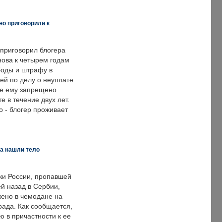
но приговорили к
 приговорил блогера
нова к четырем годам
оды и штрафу в
ей по делу о неуплате
же ему запрещено
е в течение двух лет.
 - блогер проживает
а нашли тело
ки России, пропавшей
й назад в Сербии,
ено в чемодане на
рада. Как сообщается,
ю в причастности к ее