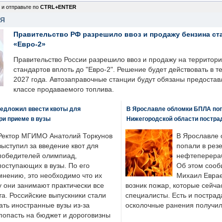
 и отправьте по
CTRL+ENTER
НЯ
Правительство РФ разрешило ввоз и продажу бензина ст
«Евро-2»
Правительство России разрешило ввоз и продажу на территор
стандартов вплоть до "Евро-2". Решение будет действовать в т
2027 года. Автозаправочные станции будут обязаны предоста
классе продаваемого топлива.
едложил ввести квоты для
В Ярославле обломки БПЛА поп
ри приеме в вузы
Нижегородской области постра
Ректор МГИМО Анатолий Торкунов
В Ярославле 
выступил за введение квот для
попали в рез
победителей олимпиад,
нефтеперера
поступающих в вузы. По его
Об этом сооб
мнению, это необходимо что их
Михаил Еврае
у они занимают практически все
возник пожар, которые сейча
а. Российские выпускники стали
специалисты. Есть и пострад
ать иностранные вузы из-за
осколочные ранения получил
попасть на бюджет и дороговизны