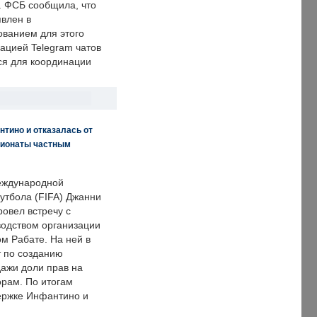
. ФСБ сообщила, что
явлен в
ванием для этого
ацией Telegram чатов
ся для координации
нтино и отказалась от
пионаты частным
еждународной
тбола (FIFA) Джанни
овел встречу с
одством организации
м Рабате. На ней в
т по созданию
дажи доли прав на
рам. По итогам
держке Инфантино и