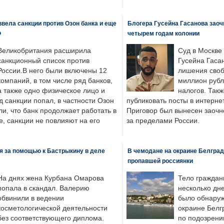
вела санкции против Озон банка и еще
Блогера Гусейна Гасанова заоч
Ф
четырем годам колонии
Великобритания расширила
Суд в Москве
санкционный список против
Гусейна Гаса
России.В него были включены 12
лишения своб
компаний, в том числе ряд банков,
миллион рубл
а также одно физическое лицо и
налогов. Так
д санкции попал, в частности Озон
публиковать посты в интернет
ли, что банк продолжает работать в
Приговор был вынесен заочно
, санкции не повлияют на его
за пределами России.
я за помощью к Бастрыкину в деле
В чемодане на окраине Белград
пропавшей россиянки
На днях жена Курбана Омарова
Тело граждан
попала в скандал. Валерию
несколько дне
обвинили в ведении
было обнаруж
косметологической деятельности
окраине Белг
без соответствующего диплома.
по подозрени