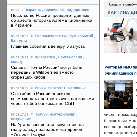
0
Выделите ошибку
#
израиль
, кирпиченок
, задержание
09:26
КАРТИНА Д
Посольство России проверяет данные
об аресте историка Артема Кирпиченка
в Израиле
#
Главныеновости
, Сутьсобытий
,
05.08 18:39
5августа
Главные события к вечеру 5 августа
#
Wildberries
, ПочтаРоссии
,
05.08 18:38
склад
Склады "Почты России" могут быть
Ректор МГИМО пр
переданы в Wildberries вместо
олимпиадников п
сгоревших хабов
#
банки
, банкомат
, наличные
05.08 18:03
С октября в России появится
возможность пополнять счет наличными
через любой банкомат по СБП
число, поскольк
#
Ткачук
, екатеринбург
,
05.08 17:07
покушение
бюджетные мест
На Урале совершили покушение на
все чаще выбир
главу завода-разработчика дронов
невозможности 
«Упырь» Ткачука