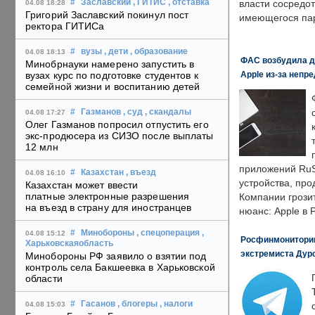
#
Заславский
, ГИТИС
, отставка
власти сосредо
04.08 18:28
Григорий Заславский покинул пост
имеющегося пар
ректора ГИТИСа
#
вузы
, дети
, образование
04.08 18:13
ФАС возбудила д
Минобрнауки намерено запустить в
Apple из-за непр
вузах курс по подготовке студентов к
семейной жизни и воспитанию детей
#
Газманов
, суд
, скандалы
04.08 17:27
Олег Газманов попросил отпустить его
экс-продюсера из СИЗО после выплаты
12 млн
приложений RuS
#
Казахстан
, въезд
04.08 16:10
устройства, пр
Казахстан может ввести
платные электронные разрешения
Компании грозит
на въезд в страну для иностранцев
нюанс: Apple в 
#
Минобороны
, спецоперация
,
04.08 15:12
Росфинмониторинг
Харьковскаяобласть
экстремиста Дуро
Минобороны РФ заявило о взятии под
контроль села Бакшеевка в Харьковской
области
#
Гасанов
, блогеры
, налоги
04.08 15:03