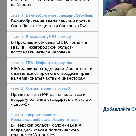
на Украине
YouTube
#
Великобритания
, санкции
, Озонбанк
13:18
Великобритания ввела санкции против
Озон банка и еще пяти банков из РФ
#
Ярославль
, НПЗ
, пожар
12:48
В Ярославле обломки БПЛА попали в
НПЗ, в Нижегородской области
пострадали четыре человека
#
FIFA
, Инфантино
, футбол
12:08
FIFA заявила о поддержке Инфантино и
отказалась от проекта о продаже прав
на чемпионаты частным инвесторам
#
бензин
, топливо
, евро-2
11:25
Правительство РФ разрешило ввоз и
продажу бензина стандартов вплоть до
«Евро-2»
Добавляйте
C
#
Тверскаяобласть
,
10:04
Ярославскаяобласть
, беспилотники
В Тверской области обломки БПЛА
повредили фасад логистического
комплекса Wildberries