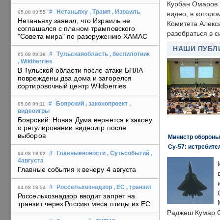
Курбан Омаров в
#
Нетаньяху
, Трамп
, Израиль
05.08 09:55
видео, в которо
Нетаньяху заявил, что Израиль не
Комитета Алекс
соглашался с планом трамповского
разобраться в с
"Совета мира" по разоружению ХАМАС
НАШИ ПУБЛ
#
Тульскаяобласть
, беспилотник
05.08 09:38
, Wildberries
В Тульской области после атаки БПЛА
повреждены два дома и загорелся
сортировочный центр Wildberries
#
Боярский
, законопроект
,
05.08 09:11
видеоигры
Боярский: Новая Дума вернется к закону
о регулировании видеоигр после
выборов
Министр обороны
Су-57: истребите
#
Главныеновости
, Сутьсобытий
,
04.08 19:02
4августа
Главные события к вечеру 4 августа
#
Россельхознадзор
, ЕС
, транзит
04.08 18:54
Россельхознадзор вводит запрет на
транзит через Россию мяса птицы из ЕС
Раджеш Кумар С