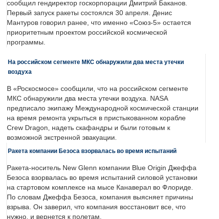
сообщил гендиректор госкорпорации Дмитрий Баканов.
Первый запуск ракеты состоялся 30 апреля. Денис
Мантуров говорил ранее, что именно «Союз-5» остается
приоритетным проектом российской космической
программы.
На российском сегменте МКС обнаружили два места утечки
воздуха
В «Роскосмосе» сообщили, что на российском сегменте
МКС обнаружили два места утечки воздуха. NASA
предписало экипажу Международной космической станции
на время ремонта укрыться в пристыкованном корабле
Crew Dragon, надеть скафандры и были готовым к
возможной экстренной эвакуации.
Ракета компании Безоса взорвалась во время испытаний
Ракета-носитель New Glenn компании Blue Origin Джеффа
Безоса взорвалась во время испытаний силовой установки
на стартовом комплексе на мысе Канаверал во Флориде.
По словам Джеффа Безоса, компания выясняет причины
взрыва. Он заверил, что компания восстановит все, что
нужно, и вернется к полетам.