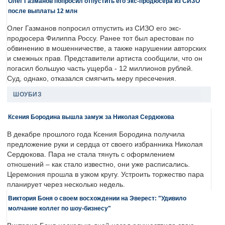
Олег Газманов попросил отпустить его экс-продюсера из СИЗО
после выплаты 12 млн
Олег Газманов попросил отпустить из СИЗО его экс-
продюсера Филиппа Россу. Ранее тот был арестован по
обвинению в мошенничестве, а также нарушении авторских
и смежных прав. Представители артиста сообщили, что он
погасил большую часть ущерба - 12 миллионов рублей.
Суд, однако, отказался смягчить меру пресечения.
ШОУБИЗ
Ксения Бородина вышла замуж за Николая Сердюкова
В декабре прошлого года Ксения Бородина получила
предложение руки и сердца от своего избранника Николая
Сердюкова. Пара не стала тянуть с оформлением
отношений – как стало известно, они уже расписались.
Церемония прошла в узком кругу. Устроить торжество пара
планирует через несколько недель.
Виктория Боня о своем восхождении на Эверест: "Удивило
молчание коллег по шоу-бизнесу"