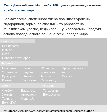
Софи Дюпюи-Голье: Мир хлеба. 100 лучших рецептов домашнего
хлеба со всего мира
Аромат свежеиспеченного хлеба повышает уровень
эндорфинов, гормонов счастья. Это работает на
генетическом уровне, ведь хлеб — универсальный продукт,
основа повседневного рациона всех народов мира.
Новости
Все новости
В мире
Фото
Новости партнеров
Рубрики
Политика
В кино
Общество
Происшествия
Экономика
Шоубиз
Криминал
Авто
Культура
Желтый
Туризм
Хайтек
В театр
Здоровье
Сад-огород
Спорт
Регионы
Футбол
Баскетбол
Татарстан
Хоккей
Автоспорт
Белоруссия
Теннис
Фристайл
Бокс/ММА
© Сетевое издание "Суть событий" (argumentiru.com) Свидетельство о