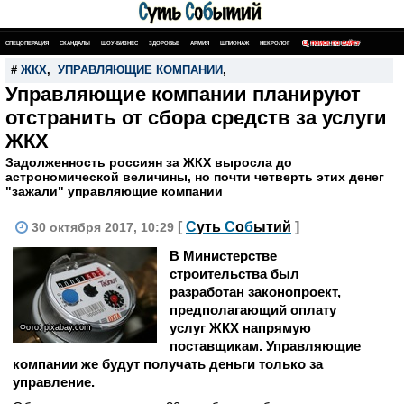
СПЕЦОПЕРАЦИЯ
СКАНДАЛЫ
ШОУ-БИЗНЕС
ЗДОРОВЬЕ
АРМИЯ
ШПИОНАЖ
НЕКРОЛОГ
ПОИСК ПО САЙТУ
#
ЖКХ
,
УПРАВЛЯЮЩИЕ КОМПАНИИ
,
Управляющие компании планируют
отстранить от сбора средств за услуги
ЖКХ
Задолженность россиян за ЖКХ выросла до
астрономической величины, но почти четверть этих денег
"зажали" управляющие компании
[
С
уть
С
о
б
ытий
]
30 октября 2017, 10:29
В Министерстве
строительства был
разработан законопроект,
предполагающий оплату
услуг ЖКХ напрямую
Фото: pixabay.com
поставщикам. Управляющие
компании же будут получать деньги только за
управление.