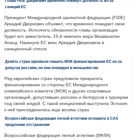
Глава FIDE Дворкович временно покинул должность из-за
санкций ЕС
Президент Международной шахматной федерации (FIDE)
Аркадий Дворкович объявил, что временно покидает свою
должность. Исполнять обязанности главы организации
будет его заместитель, 15-й чемпион мира Вишванатан
Ананд. Накануне ЕС внес Аркадия Дворковича в
санкционный список.
Девять стран призвали лишить МОК финансирования ЕС из-за
допуска россиян, но они очевидно в меньшинстве
Ряд европейских стран предложили прекратить
финансирование со стороны ЕС Международного
олимпийского комитета (МОК) и других спортивных
организаций, допустивших россиян и белорусов к турнирам
под своей эгидой. С такой инициативой выступила Эстония,
к ней присоединились еще восемь стран.
Всероссийская федерация легкой атлетики оспорила в CAS
продление отстранения
Всероссийская федерация легкой атлетики (ВФЛА)