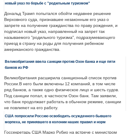
новый указ по борьбе с "родильным туризмом"
Дональд Трамп попытался обойти недавнее решение
Верховного суда, признавшее незаконным его указ о
запрете на получение гражданства по праву рождения, и
подписал новый указ, направленный на запрет так
называемого "родильного туризма", подразумевающего
приезд в страну на роды для получения ребенком
американского гражданства.
Великобритания ввела санкции против Озон банка и еще пяти
банков из РФ
Великобритания расширила санкционный список против
России.В него были включены 12 компаний, в том числе
ряд банков, а также одно физическое лицо и шесть судов.
Под санкции попал, в частности Озон банк. Там заявили,
что банк продолжает работать в обычном режиме, санкции
не повлияют на его работу.
США попросили Россию освободить осужденного бывшего
морпеха, не принявшего в колонии наших правил и норм
Госсекретарь США Марко Рубио на встрече с министром