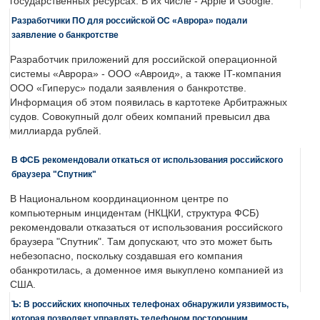
государственных ресурсах. В их числе - Apple и Google.
Разработчики ПО для российской ОС «Аврора» подали
заявление о банкротстве
Разработчик приложений для российской операционной
системы «Аврора» - ООО «Авроид», а также IT-компания
ООО «Гиперус» подали заявления о банкротстве.
Информация об этом появилась в картотеке Арбитражных
судов. Совокупный долг обеих компаний превысил два
миллиарда рублей.
В ФСБ рекомендовали откаться от использования российского
браузера "Спутник"
В Национальном координационном центре по
компьютерным инцидентам (НКЦКИ, структура ФСБ)
рекомендовали отказаться от использования российского
браузера "Спутник". Там допускают, что это может быть
небезопасно, поскольку создавшая его компания
обанкротилась, а доменное имя выкуплено компанией из
США.
Ъ: В российских кнопочных телефонах обнаружили уязвимость,
которая позволяет управлять телефоном посторонним