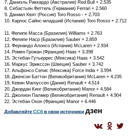
7. Даниэль Риккардо (Австралия) Red Bull + 2.535
8. Себастьян Феттель (Германия) Ferrari + 2.560
9. Даниил Квят (Россия) Toro Rosso - + 2.703
10. Карлос Сайнс-младший (Испания) Toro Rosso + 2.712
11. Фелипе Масса (Бразилия) Williams + 2.763
12. Фелипе Наср (Бразилия) Sauber + 2.859
13. Фернандо Алонсо (Испания) McLaren + 2.934
14. Ромен Грожан (Франция) Haas + 3.398
15. Эстебан Гутьеррес (Мексика) Haas + 3.542
16. Маркус Эрикссон (Швеция) Sauber + 3.742
17. Альфонсо Селис (Мексика) Force India + 3.994
18. Дженсон Баттон (Великобритания) McLaren + 4.235
19. Кевин Магнуссен (Дания) Renault + 4.514
20. Джордан Кинг (Великобритания) Manor + 4.584
21. Джолион Палмер (Великобритания) Renault + 4.904
22. Эстебан Окон (Франция) Manor + 6.446
дзен
Добавляйте
CСб
в свои источники