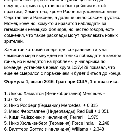
секунды отрыва от, ставшего быстрейшим в этой
практике, Хэмилтона, кроме Росберга уложились лишь
Ферстаппен и Райконен, а дальше было совсем грустно.
Может, конечно, кому-то и нравится наблюдать за
гегемонией немецких болидов, но честно говоря, есть
сомнения, что такие расклады могут привлекать новых
зрителей.
Хэмилтон который теперь для сохранения титула
чемпиона мира вынужден не только побеждать в каждой
гонке, но и наедятся на проблемы у напарника по
команде, установив время круга 1:37,428 показал, что
еще не смерился с поражением и будет биться до конца.
Формула-1, сезон 2016, Гран-при США, 1-я практика:
1. Льюис Хэмилтон (Великобритания) Mercedes -
1:37.428
2. Нико Росберг (Германия) Mercedes + 0.315
3. Макс Ферстаппен (Нидерланды) Red Bull + 1.951
4. Кими Райкконен (Финляндия) Ferrari + 1.979
5. Нико Хюлькенберг (Германия) Force India + 2.248
6. Валттери Боттас (Финляндия) Williams + 2.348