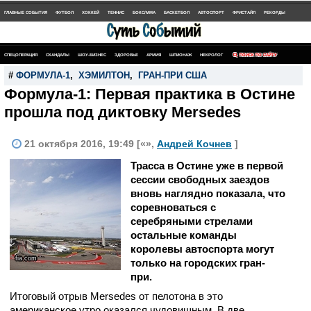
ГЛАВНЫЕ СОБЫТИЯ
ФУТБОЛ
ХОККЕЙ
ТЕННИС
БОКС/MMA
БАСКЕТБОЛ
АВТОСПОРТ
ФРИСТАЙЛ
РЕКОРДЫ
СПЕЦОПЕРАЦИЯ
СКАНДАЛЫ
ШОУ-БИЗНЕС
ЗДОРОВЬЕ
АРМИЯ
ШПИОНАЖ
НЕКРОЛОГ
ПОИСК ПО САЙТУ
#
ФОРМУЛА-1
,
ХЭМИЛТОН
,
ГРАН-ПРИ США
Формула-1: Первая практика в Остине
прошла под диктовку Mersedes
21 октября 2016, 19:49 [«»,
Андрей Кочнев
]
Трасса в Остине уже в первой
сессии свободных заездов
вновь наглядно показала, что
соревноваться с
серебряными стрелами
остальные команды
королевы автоспорта могут
fia.com
только на городских гран-
при.
Итоговый отрыв Mersedes от пелотона в это
американское утро оказался чудовищным. В две