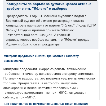
Конкуренты по борьбе за думские кресла активно
требуют снять "Яблоко" с выборов
Председатель "Родины" Алексей Журавлев подал в
Верховный суд иск об отмене регистрации списка
кандидатов в парламент от партии "Яблоко". Лидер ЛДПР
Леонид Слуцкий призвал признать "Яблоко"
нежелательной организацией. А главный
справедливорос вообще заявил, что "Яблоко" продает
Родину и обратился в прокуратуру.
Минтранс предложил снизить требования к качеству
авиакеросина
Минтранс предложил "скорректировать" технические
требования к качеству авиакеросина в сторону снижения.
По мнению ведомства, это позволит увеличить количество
топлива. Предлагается, в частности, выпускать
авиакеросин с менее жесткими требованиями к
температуре замерзания - не при –60°C, как делают
сейчас, а при –50°C.
Где родился, там не пригодился: Дональд Трамп подписал