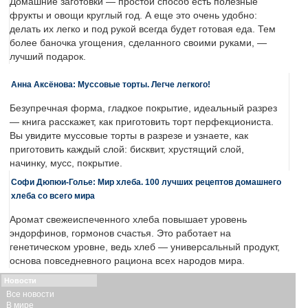
Домашние заготовки — простой способ есть полезные
фрукты и овощи круглый год. А еще это очень удобно:
делать их легко и под рукой всегда будет готовая еда. Тем
более баночка угощения, сделанного своими руками, —
лучший подарок.
Анна Аксёнова: Муссовые торты. Легче легкого!
Безупречная форма, гладкое покрытие, идеальный разрез
— книга расскажет, как приготовить торт перфекциониста.
Вы увидите муссовые торты в разрезе и узнаете, как
приготовить каждый слой: бисквит, хрустящий слой,
начинку, мусс, покрытие.
Софи Дюпюи-Голье: Мир хлеба. 100 лучших рецептов домашнего
хлеба со всего мира
Аромат свежеиспеченного хлеба повышает уровень
эндорфинов, гормонов счастья. Это работает на
генетическом уровне, ведь хлеб — универсальный продукт,
основа повседневного рациона всех народов мира.
Новости
Все новости
В мире