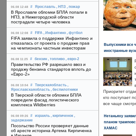
#
Ярославль
, НПЗ
, пожар
06.08 12:48
В Ярославле обломки БПЛА попали в
НПЗ, в Нижегородской области
пострадали четыре человека
#
FIFA
, Инфантино
, футбол
06.08 12:08
FIFA заявила о поддержке Инфантино и
отказалась от проекта о продаже прав
Выпускники все 
на чемпионаты частным инвесторам
иностранные вуз
#
бензин
, топливо
, евро-2
06.08 11:25
Правительство РФ разрешило ввоз и
продажу бензина стандартов вплоть до
«Евро-2»
#
Тверскаяобласть
,
06.08 10:04
Ярославскаяобласть
, беспилотники
Приоритет отда
В Тверской области обломки БПЛА
кто поступает п
повредили фасад логистического
все чаще смотря
комплекса Wildberries
Нетаньяху заявил
#
израиль
, кирпиченок
,
06.08 09:26
задержание
планом трамповс
Посольство России проверяет данные
ХАМАС
об аресте историка Артема Кирпиченка
в Израиле