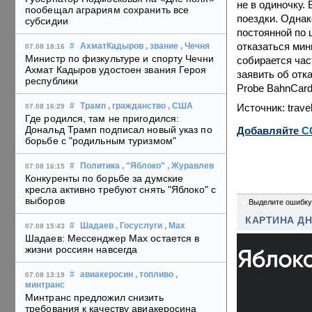
не в одиночку.
пообещал аграриям сохранить все
поездки. Однак
субсидии
постоянной по ц
отказаться мин
#
АхматКадыров
, звание
, Чечня
07.08 18:16
Министр по физкультуре и спорту Чечни
собирается час
Ахмат Кадыров удостоен звания Героя
заявить об отка
республики
Probe BahnCard
Источник: travel
#
Трамп
, гражданство
, США
07.08 16:29
Где родился, там не пригодился:
Дональд Трамп подписал новый указ по
Добавляйте
C
борьбе с "родильным туризмом"
#
Политика
, "Яблоко"
, Журавлев
07.08 16:15
Конкуренты по борьбе за думские
кресла активно требуют снять "Яблоко" с
выборов
0
Выделите ошибку
КАРТИНА Д
#
Шадаев
, Госуслуги
, Max
07.08 15:43
Шадаев: Мессенджер Max остается в
жизни россиян навсегда
#
авиакеросин
, топливо
,
07.08 13:19
минтранс
Минтранс предложил снизить
требования к качеству авиакеросина