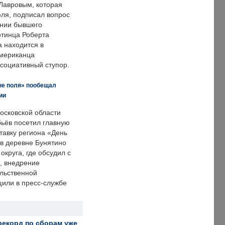
Лавровым, которая
ля, подписал вопрос
нии бывшего
отинца Роберта
а находится в
американца
ссоциативный ступор.
не поля» пообещал
ии
осковской области
ьёв посетил главную
тавку региона «День
 в деревне Бунятино
округа, где обсудил с
, внедрение
ольственной
щили в пресс-службе
рекорд по сборам уже