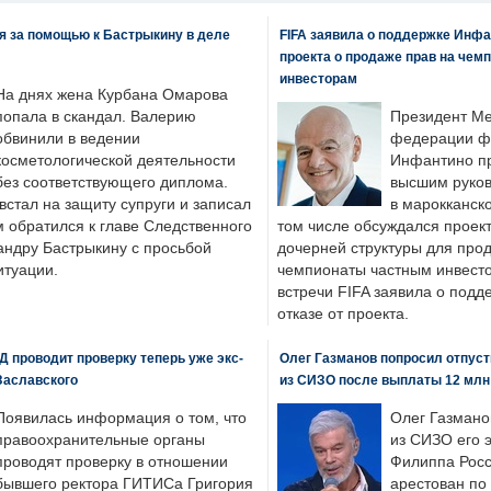
я за помощью к Бастрыкину в деле
FIFA заявила о поддержке Инфа
проекта о продаже прав на чем
инвесторам
На днях жена Курбана Омарова
попала в скандал. Валерию
Президент М
обвинили в ведении
федерации фу
косметологической деятельности
Инфантино пр
без соответствующего диплома.
высшим руков
стал на защиту супруги и записал
в марокканско
м обратился к главе Следственного
том числе обсуждался проек
андру Бастрыкину с просьбой
дочерней структуры для про
итуации.
чемпионаты частным инвесто
встречи FIFA заявила о под
отказе от проекта.
 проводит проверку теперь уже экс-
Олег Газманов попросил отпуст
Заславского
из СИЗО после выплаты 12 млн
Появилась информация о том, что
Олег Газмано
правоохранительные органы
из СИЗО его 
проводят проверку в отношении
Филиппа Росс
бывшего ректора ГИТИСа Григория
арестован по