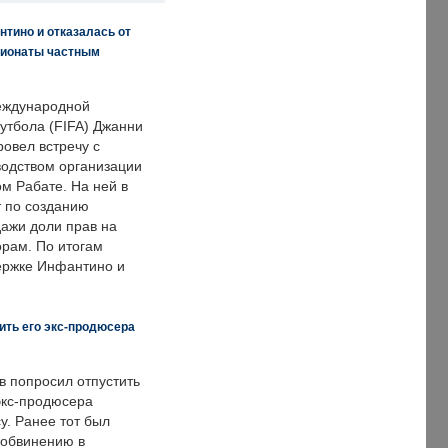
нтино и отказалась от
пионаты частным
еждународной
тбола (FIFA) Джанни
овел встречу с
одством организации
м Рабате. На ней в
т по созданию
дажи доли прав на
рам. По итогам
держке Инфантино и
ить его экс-продюсера
в попросил отпустить
экс-продюсера
у. Ранее тот был
 обвинению в