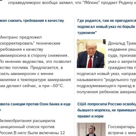
справедливорос вообще заявил, что "Яблоко" продает Родину 
ил снизить требования к качеству
Где родился, там не пригодилс
подписал новый указ по борьбе
туризмом"
Минтранс предложил
"скорректировать" технические
Дональд Трам
требования к качеству
недавнее реш
авиакеросина в сторону снижения.
суда, призна
По мнению ведомства, это позволит
указ о запрет
ество топлива. Предлагается, в
гражданства 
скать авиакеросин с менее
подписал новый указ, направ
ваниями к температуре замерзания
называемого "родильного тур
 как делают сейчас, а при –50°C.
подразумевающего приезд в 
получения ребенком америка
вела санкции против Озон банка и еще
США попросили Россию освобо
Ф
бывшего морпеха, не принявшег
правил и норм
Великобритания расширила
санкционный список против
Госсекретарь
России.В него были включены 12
встрече с ми