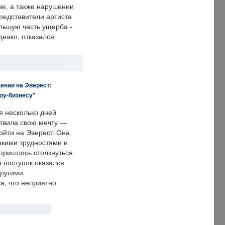
е, а также нарушении
редставители артиста
льшую часть ущерба -
днако, отказался
ении на Эверест:
оу-бизнесу"
я несколько дней
твила свою мечту —
ойти на Эверест. Она
акими трудностями и
пришлось столкнуться
ё поступок оказался
другими
а, что неприятно