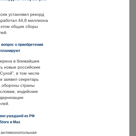
ссии установил рекорд
заработал 44,8 миллиона
и этом общие сборы
лей.
 вопрос о приобретении
е планируют
ерена в ближайшее
ть новые российские
Сухой", в том числе
м заявил секретарь
 обороны страны
 словам, индийские
одернизации
елей.
вно ушедшей из РФ
Store и Max
 антимонопольная