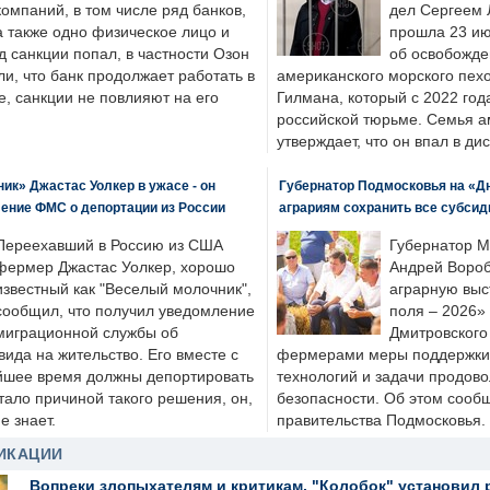
компаний, в том числе ряд банков,
дел Сергеем 
а также одно физическое лицо и
прошла 23 ию
д санкции попал, в частности Озон
об освобожде
ли, что банк продолжает работать в
американского морского пех
, санкции не повлияют на его
Гилмана, который с 2022 год
российской тюрьме. Семья 
утверждает, что он впал в ди
к» Джастас Уолкер в ужасе - он
Губернатор Подмосковья на «Д
ение ФМС о депортации из России
аграриям сохранить все субсид
Переехавший в Россию из США
Губернатор М
фермер Джастас Уолкер, хорошо
Андрей Вороб
известный как "Веселый молочник",
аграрную выс
сообщил, что получил уведомление
поля – 2026»
миграционной службы об
Дмитровского 
ида на жительство. Его вместе с
фермерами меры поддержки
йшее время должны депортировать
технологий и задачи продов
стало причиной такого решения, он,
безопасности. Об этом сооб
е знает.
правительства Подмосковья.
ИКАЦИИ
Вопреки злопыхателям и критикам, "Колобок" установил 