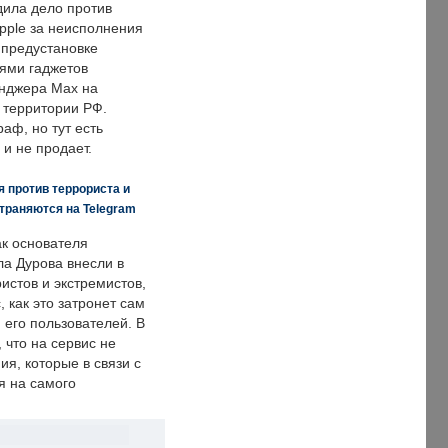
дила дело против
pple за неисполнения
 предустановке
ями гаджетов
енджера Max на
 территории РФ.
аф, но тут есть
 и не продает.
 против террориста и
траняются на Telegram
ак основателя
ла Дурова внесли в
истов и экстремистов,
, как это затронет сам
 его пользователей. В
что на сервис не
я, которые в связи с
я на самого