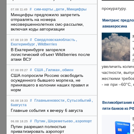
прокуратуру.
#
сим-карты
, дети
, Минцифры
07.08 11:49
Минцифры предложило запретить
отправлять на номера
Минтранс предлож
несовершеннолетних смс-рассылки,
авиакеросина
включая коды авторизации
#
Свердловскаяобласть
,
07.08 10:39
Екатеринбург
, Wildberries
В Екатеринбурге загорелся
логистический объект Wildberries после
атаки ВСУ
увеличить колич
#
США
, Гилман
, обмен
07.08 09:27
частности, выпу
США попросили Россию освободить
жесткими требо
осужденного бывшего морпеха, не
- не при –60°C,
принявшего в колонии наших правил и
норм
#
Главныеновости
, Сутьсобытий
,
06.08 18:33
Великобритания в
6августа
пяти банков из Р
Главные события к вечеру 6 августа
#
Путин
, Шереметьево
, аэропорт
06.08 18:25
Путин разрешил полностью
приватизировать аэропорт