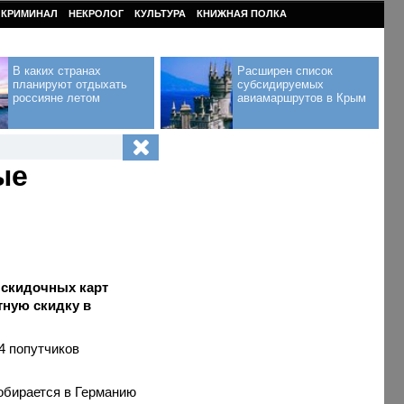
КРИМИНАЛ
НЕКРОЛОГ
КУЛЬТУРА
КНИЖНАЯ ПОЛКА
В каких странах
Расширен список
планируют отдыхать
субсидируемых
россияне летом
авиамаршрутов в Крым
ые
 скидочных карт
тную скидку в
4 попутчиков
собирается в Германию