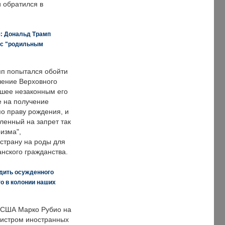
и обратился в
я: Дональд Трамп
 с "родильным
п попытался обойти
ение Верховного
вшее незаконным его
е на получение
по праву рождения, и
ленный на запрет так
изма",
страну на роды для
нского гражданства.
дить осужденного
о в колонии наших
 США Марко Рубио на
нистром иностранных