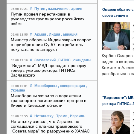
#
Путин
, назначение
, армия
05.08 16:21
Омаров обратилс
Путин провел перестановки в
своей супруги
руководстве группировок российских
войск
#
Армия
, Индия
, авиация
05.08 13:55
Министр обороны Индии закрыл вопрос
о приобретении Су-57: истребитель
покупать не планируют
Курбан Омаров в
#
Заславский
, ГИТИС
, скандалы
05.08 12:16
видео, в которо
"Ведомости": МВД проводит проверку
Комитета Алекс
теперь уже экс-ректора ГИТИСа
разобраться в с
Заславского
#
Минобороны
, спецоперация
,
05.08 10:01
Украина
Минобороны заявило о поражении
"Ведомости": МВД
транспортно-логистических центров в
ректора ГИТИСа 
Киеве и Киевской области
#
Нетаньяху
, Трамп
, Израиль
05.08 09:55
Нетаньяху заявил, что Израиль не
соглашался с планом трамповского
"Совета мира" по разоружению ХАМАС