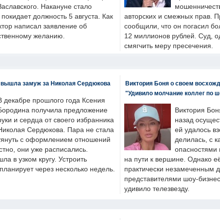
Заславского. Накануне стало
мошенничеств
н покидает должность 5 августа. Как
авторских и смежных прав. П
ктор написал заявление об
сообщили, что он погасил бо
бственному желанию.
12 миллионов рублей. Суд, о
смягчить меру пресечения.
 вышла замуж за Николая Сердюкова
Виктория Боня о своем восхожд
"Удивило молчание коллег по ш
В декабре прошлого года Ксения
Бородина получила предложение
Виктория Бон
руки и сердца от своего избранника
назад осущес
Николая Сердюкова. Пара не стала
ей удалось вз
тянуть с оформлением отношений
делилась, с к
естно, они уже расписались.
опасностями 
а в узком кругу. Устроить
на пути к вершине. Однако е
планирует через несколько недель.
практически незамеченным 
представителями шоу-бизнес
удивило телезвезду.