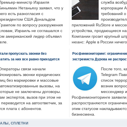
Премьер-министр Израиля
служба возбу
Биньямин Нетаньяху заявил, что у
корпорации A
него есть разногласия с
требований о
президентом США Дональдом
производител
Трампом по вопросу разоружения
приложений RuStore и месс
словам, Израиль не соглашался с
устройства, продающиеся на
ром американский лидер объявил
Компании грозит крупный штр
еле.
нюанс: Apple в России ничего
али пропускать звонки без
Росфинмониторинг: ограничения
латить за них все равно приходится
экстремиста Дурова не распрос
Операторы связи начали
После того, к
блокировать звонки юридических
Telegram Пав
лиц без маркировки и массовые
список террор
автоматизированные вызовы, на
возник вопрос
которые не заключены договоры.
мессенджер и
ам экспертов, вызов при этом не
Росфинмониторинге заявили, 
 переводится на автоответчик, за
распространяются ограничени
ся плата с абонентов.
этим статусом накладываютс
бизнесмена.
ДАЛЫ, СПЛЕТНИ