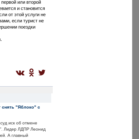
 первой или второй
евается и становится
сли от этой услуги не
ами, если турист не
ершении поездки
.
 снять "Яблоко" с
суд иск об отмене
о". Лидер ЛДПР Леонид
ей. А главный