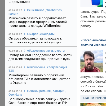
Шереметьево
#
Решетников
, Wildberries
,
06.08 17:27
шесть судов. По
налоги
банк. Там заяви
Минэкономразвития прорабатывает
обычном режиме
меры поддержки предпринимателей
после атак на склады Wildberries
работу.
#
Омаров
, скандалы
06.08 16:27
Омаров обратился за помощью к
«Веселый молочни
Бастрыкину в деле своей супруги
получил уведомл
#
образование
, вузы
, квоты
06.08 15:33
Ректор МГИМО предложил ввести квоты
для олимпиадников при приеме в вузы
#
минобороны
, спецоперация
,
06.08 15:04
ТЭК
Минобороны заявило о поражении
аннулировании в
объектов ТЭК и логистических центров
семьей в ближа
на Украине
из России. Что 
по его словам, н
#
Великобритания
, санкции
,
06.08 13:18
Озонбанк
НАШИ ПУБЛ
Великобритания ввела санкции против
Озон банка и еще пяти банков из РФ