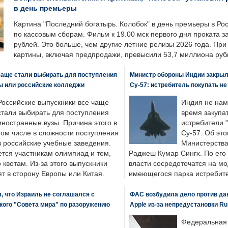
в день премьеры
Картина "Последний богатырь. Колобок" в день премьеры в Ро
по кассовым сборам. Фильм к 19.00 мск первого дня проката 
рублей. Это больше, чем другие летние релизы 2026 года. Пр
картины, включая предпродажи, превысили 53,7 миллиона руб
чаще стали выбирать для поступления
Министр обороны Индии закрыл
ы или российские колледжи
Су-57: истребитель покупать н
Российские выпускники все чаще
Индия не нам
стали выбирать для поступления
время закупа
иностранные вузы. Причина этого в
истребители "
том числе в сложности поступления
Су-57. Об это
в российские учебные заведения.
Министерства
ется участникам олимпиад и тем,
Раджеш Кумар Сингх. По его
о квотам. Из-за этого выпускники
власти сосредоточатся на м
т в сторону Европы или Китая.
имеющегося парка истребит
, что Израиль не соглашался с
ФАС возбудила дело против да
кого "Совета мира" по разоружению
Apple из-за непредустановки Ru
Федеральная