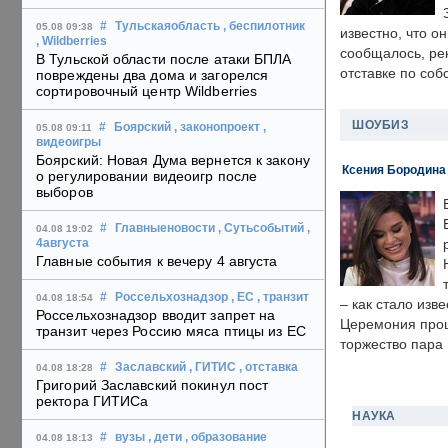
#
Тульскаяобласть
, беспилотник
05.08 09:38
известно, что о
, Wildberries
сообщалось, ре
В Тульской области после атаки БПЛА
отставке по со
повреждены два дома и загорелся
сортировочный центр Wildberries
ШОУБИЗ
#
Боярский
, законопроект
,
05.08 09:11
видеоигры
Боярский: Новая Дума вернется к закону
Ксения Бородина
о регулировании видеоигр после
выборов
#
Главныеновости
, Сутьсобытий
,
04.08 19:02
4августа
Главные события к вечеру 4 августа
#
Россельхознадзор
, ЕС
, транзит
04.08 18:54
– как стало изв
Россельхознадзор вводит запрет на
Церемония прошл
транзит через Россию мяса птицы из ЕС
торжество пара 
#
Заславский
, ГИТИС
, отставка
04.08 18:28
Григорий Заславский покинул пост
ректора ГИТИСа
НАУКА
#
вузы
, дети
, образование
04.08 18:13