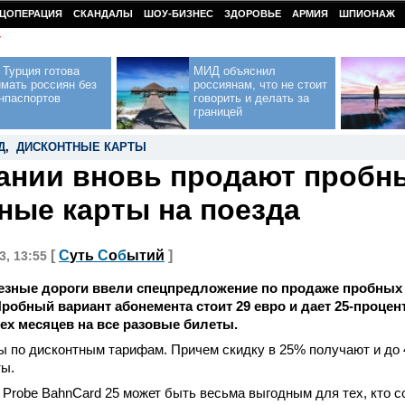
ЦОПЕРАЦИЯ
СКАНДАЛЫ
ШОУ-БИЗНЕС
ЗДОРОВЬЕ
АРМИЯ
ШПИОНАЖ
У
Турция готова
МИД объяснил
мать россиян без
россиянам, что не стоит
нпаспортов
говорить и делать за
границей
Д
,
ДИСКОНТНЫЕ КАРТЫ
ании вновь продают пробн
ные карты на поезда
[
С
уть
С
о
б
ытий
]
3, 13:55
езные дороги ввели спецпредложение по продаже пробных
Пробный вариант абонемента стоит 29 евро и дает 25-процен
ех месяцев на все разовые билеты.
 по дисконтным тарифам. Причем скидку в 25% получают и до 
ты.
 Probe BahnCard 25 может быть весьма выгодным для тех, кто 