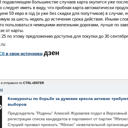
 В подавляющем большинстве случаев карта окупится уже после
о следует иметь в виду, что пробная карта автоматически продл
ене 59 евро в год (и уже без скидки для попутчиков) в случае, е
имум за шесть недель до истечения срока действия. Иными слов
то пользоваться немецкими железными дорогами, лучше по зав
зе от карты.
 25 по этому предложению доступна для покупки до 30 сентября
.ru
дзен
Сб
в свои источники
 и отправьте по
CTRL+ENTER
НЯ
Конкуренты по борьбе за думские кресла активно требуют
выборов
Председатель "Родины" Алексей Журавлев подал в Верховный 
регистрации списка кандидатов в парламент от партии "Яблок
Слуцкий призвал признать "Яблоко" нежелательной организаци