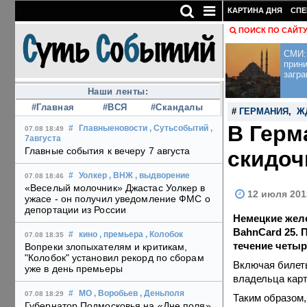
КАРТИНА ДНЯ
СПЕ
ПОИСК ПО САЙТ
СМИ: 
прини
загра
Наши ленты:
#Главная
#ВСЯ
#Скандалы
#
ГЕРМАНИЯ
,
Ж
В Герм
#
Главныеновости
, Сутьсобытий
,
07.08 18:49
7августа
Главные события к вечеру 7 августа
скидоч
#
Уолкер
, ВНЖ
, выдворение
07.08 18:46
«Веселый молочник» Джастас Уолкер в
12 июля 201
ужасе - он получил уведомление ФМС о
депортации из России
Немецкие жел
BahnCard 25. 
#
кино
, премьера
, Колобок
07.08 18:35
течение четыр
Вопреки злопыхателям и критикам,
"Колобок" установил рекорд по сборам
Включая билеты
уже в день премьеры
владельца кар
#
МО
, Воробьев
, Деньполя
07.08 18:29
Таким образом,
Губернатор Подмосковья на «Дне поля»