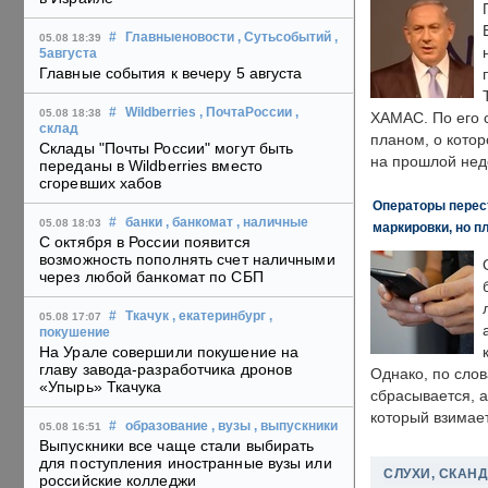
#
Главныеновости
, Сутьсобытий
,
05.08 18:39
5августа
Главные события к вечеру 5 августа
#
Wildberries
, ПочтаРоссии
,
05.08 18:38
ХАМАС. По его 
склад
планом, о кото
Склады "Почты России" могут быть
на прошлой нед
переданы в Wildberries вместо
сгоревших хабов
Операторы перест
#
банки
, банкомат
, наличные
05.08 18:03
маркировки, но п
С октября в России появится
возможность пополнять счет наличными
через любой банкомат по СБП
#
Ткачук
, екатеринбург
,
05.08 17:07
покушение
На Урале совершили покушение на
главу завода-разработчика дронов
Однако, по слов
«Упырь» Ткачука
сбрасывается, а
который взимает
#
образование
, вузы
, выпускники
05.08 16:51
Выпускники все чаще стали выбирать
для поступления иностранные вузы или
СЛУХИ, СКАН
российские колледжи