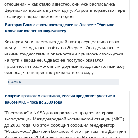
отношений – как стало известно, они уже расписались.
Церемония прошла в узком кругу. Устроить торжество пара
планирует через несколько недель.
Виктория Боня о своем восхождении на Эверест: "Удивило
молчание коллег по шоу-бизнесу"
Виктория Боня несколько дней назад осуществила свою
мечту — ей удалось взойти на Эверест. Она делилась, с
какими трудностями и опасностями пришлось столкнуться
на пути к вершине. Однако её поступок оказался
практически незамеченным другими представителями шоу-
бизнеса, что неприятно удивило телезвезду.
НАУКА
Вопреки прогнозам скептиков, Россия продолжит участие в
работе МКС - пока до 2030 года
"Роскосмос" и NASA договорились о продлении срока
эксплуатации Международной космической станции (МКС)
до 2030 года. Об этом сообщил сообщил гендиректор
"Роскосмоса" Дмитрий Баканов. И это при том, что Дмитрий
Рогозин еще в 2014 году заявлял, что Россия выходит из