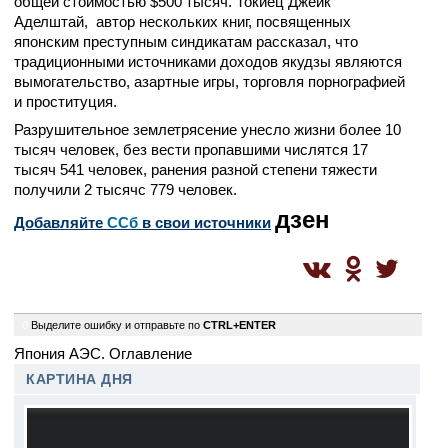
общей стоимостью $500 тысяч. Токиец Джейк
Аделштай, автор нескольких книг, посвященных
японским преступным синдикатам рассказал, что
традиционными источниками доходов якудзы являются
вымогательство, азартные игры, торговля порнографией
и проституция.
Разрушительное землетрясение унесло жизни более 10
тысяч человек, без вести пропавшими числятся 17
тысяч 541 человек, ранения разной степени тяжести
получили 2 тысячс 779 человек.
дзен
Добавляйте
CСб
в свои источники
0
Выделите ошибку и отправьте по
CTRL+ENTER
Япония АЭС. Оглавление
КАРТИНА ДНЯ