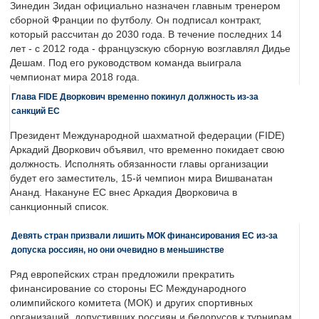
Зинедин Зидан официально назначен главным тренером
сборной Франции по футболу. Он подписал контракт,
который рассчитан до 2030 года. В течение последних 14
лет - с 2012 года - французскую сборную возглавлял Дидье
Дешам. Под его руководством команда выиграла
чемпионат мира 2018 года.
Глава FIDE Дворкович временно покинул должность из-за
санкций ЕС
Президент Международной шахматной федерации (FIDE)
Аркадий Дворкович объявил, что временно покидает свою
должность. Исполнять обязанности главы организации
будет его заместитель, 15-й чемпион мира Вишванатан
Ананд. Накануне ЕС внес Аркадия Дворковича в
санкционный список.
Девять стран призвали лишить МОК финансирования ЕС из-за
допуска россиян, но они очевидно в меньшинстве
Ряд европейских стран предложили прекратить
финансирование со стороны ЕС Международного
олимпийского комитета (МОК) и других спортивных
организаций, допустивших россиян и белорусов к турнирам