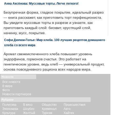
Анна Аксёнова: Муссовые торты. Легче легкого!
Безупречная форма, гладкое покрытие, идеальный разрез
— книга расскажет, как приготовить торт перфекциониста.
Вы увидите муссовые торты в разрезе и узнаете, как
приготовить каждый слой: бисквит, хрустящий слой,
начинку, мусс, покрытие.
Софи Дюпюи-Голье: Мир хлеба. 100 лучших рецептов домашнего
хлеба со всего мира
Аромат свежеиспеченного хлеба повышает уровень
эндорфинов, гормонов счастья. Это работает на
генетическом уровне, ведь хлеб — универсальный продукт,
основа повседневного рациона всех народов мира.
Новости
Все новости
В мире
Фото
Новости партнеров
Рубрики
Политика
В кино
Общество
Происшествия
Экономика
Шоубиз
Криминал
Авто
Культура
Желтый
Туризм
Хайтек