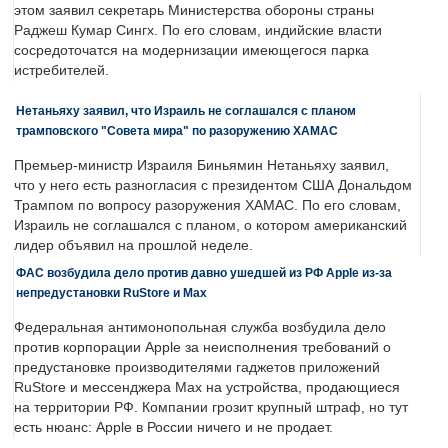
этом заявил секретарь Министерства обороны страны
Раджеш Кумар Сингх. По его словам, индийские власти
сосредоточатся на модернизации имеющегося парка
истребителей.
Нетаньяху заявил, что Израиль не соглашался с планом
трамповского "Совета мира" по разоружению ХАМАС
Премьер-министр Израиля Биньямин Нетаньяху заявил,
что у него есть разногласия с президентом США Дональдом
Трампом по вопросу разоружения ХАМАС. По его словам,
Израиль не соглашался с планом, о котором американский
лидер объявил на прошлой неделе.
ФАС возбудила дело против давно ушедшей из РФ Apple из-за
непредустановки RuStore и Max
Федеральная антимонопольная служба возбудила дело
против корпорации Apple за неисполнения требований о
предустановке производителями гаджетов приложений
RuStore и мессенджера Max на устройства, продающиеся
на территории РФ. Компании грозит крупный штраф, но тут
есть нюанс: Apple в России ничего и не продает.