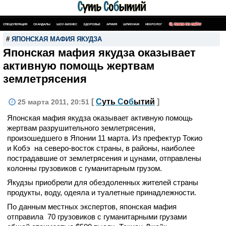
СПЕЦОПЕРАЦИЯ
СКАНДАЛЫ
ШОУ-БИЗНЕС
ЗДОРОВЬЕ
АРМИЯ
ШПИОНАЖ
НЕКРОЛОГ
ПОИСК ПО САЙТУ
#
ЯПОНСКАЯ МАФИЯ ЯКУДЗА
Японская мафия якудза оказывает
активную помощь жертвам
землетрясения
[
С
уть
С
о
б
ытий
]
25 марта 2011, 20:51
Японская мафия якудза оказывает активную помощь
жертвам разрушительного землетрясения,
произошедшего в Японии 11 марта. Из префектур Токио
и Кобэ на северо-восток страны, в районы, наиболее
пострадавшие от землетрясения и цунами, отправлены
колонны грузовиков с гуманитарным грузом.
Якудзы приобрели для обездоленных жителей страны
продукты, воду, одеяла и туалетные принадлежности.
По данным местных экспертов, японская мафия
отправила 70 грузовиков с гуманитарными грузами