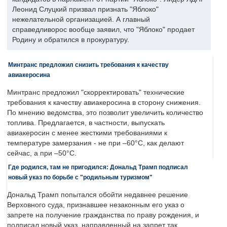
Леонид Слуцкий призвал признать "Яблоко"
нежелательной организацией. А главный
справедливорос вообще заявил, что "Яблоко" продает
Родину и обратился в прокуратуру.
Минтранс предложил снизить требования к качеству
авиакеросина
Минтранс предложил "скорректировать" технические
требования к качеству авиакеросина в сторону снижения.
По мнению ведомства, это позволит увеличить количество
топлива. Предлагается, в частности, выпускать
авиакеросин с менее жесткими требованиями к
температуре замерзания - не при –60°C, как делают
сейчас, а при –50°C.
Где родился, там не пригодился: Дональд Трамп подписал
новый указ по борьбе с "родильным туризмом"
Дональд Трамп попытался обойти недавнее решение
Верховного суда, признавшее незаконным его указ о
запрете на получение гражданства по праву рождения, и
подписал новый указ, направленный на запрет так