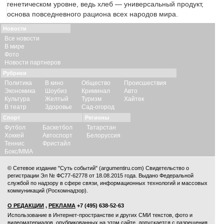
генетическом уровне, ведь хлеб — универсальный продукт,
основа повседневного рациона всех народов мира.
Новости
Все новости
В мире
Фото
Новости партнеров
Рубрики
Политика
В кино
Общество
Происшествия
Экономика
Шоубиз
Криминал
Авто
Культура
Желтый
Туризм
Хайтек
В театр
Здоровье
Сад-огород
Спорт
Регионы
Футбол
Баскетбол
Татарстан
Хоккей
Автоспорт
Белоруссия
Теннис
Фристайл
Бокс/ММА
© Сетевое издание "Суть событий" (argumentiru.com) Свидетельство о
регистрации Эл № ФС77-62778 от 18.08.2015 года. Выдано Федеральной
службой по надзору в сфере связи, информационных технологий и массовых
коммуникаций (Роскомнадзор).
О РЕДАКЦИИ
,
РЕКЛАМА
+7 (495) 638-52-63
Использование в Интернет-пространстве и других СМИ текстов, фото и
видеоматериалов, опубликованных на этом сайте, допускается с
разрешения