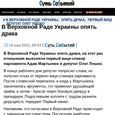
СПЕЦОПЕРАЦИЯ
СКАНДАЛЫ
ШОУ-БИЗНЕС
ЗДОРОВЬЕ
АРМИЯ
ШПИОНАЖ
НЕКРОЛОГ
ПОИСК ПО САЙТУ
#
В ВЕРХОВНОЙ РАДЕ УКРАИНЫ
,
ОПЯТЬ ДРАКА
,
ПЕРВЫЙ ВИЦЕ-
,
ДЕПУТАТ ОЛЕГ ЛЯШКО
В Верховной Раде Украины опять
драка
[
С
уть
С
о
б
ытий
]
19 мая 2011, 08:53
В Верховной Раде Украины опять драка, на этот раз
отношения выясняли первый вице-спикер
парламента Адам Мартынюк и депутат Олег Ляшко.
В конце рабочего дня депутат попросил слова, но
получил отказ от первого вице-спикера парламента.
После словесной перепалки, и когда у Мартынюка
закончились аргументы, тот применил удушающий
приём, а затем - бросок через боковую дверцу в
президиум. Подоспевшие коллеги с трудом разняли
дерущихся, передает Первый канал.
Напомним, что потасовки в Верховной Раде происходят
с завидным постоянством. Последняя наиболее