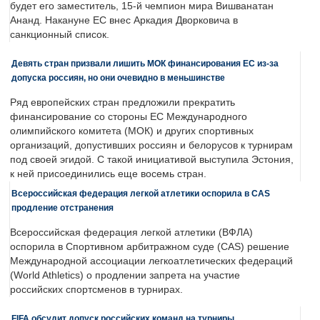
будет его заместитель, 15-й чемпион мира Вишванатан
Ананд. Накануне ЕС внес Аркадия Дворковича в
санкционный список.
Девять стран призвали лишить МОК финансирования ЕС из-за
допуска россиян, но они очевидно в меньшинстве
Ряд европейских стран предложили прекратить
финансирование со стороны ЕС Международного
олимпийского комитета (МОК) и других спортивных
организаций, допустивших россиян и белорусов к турнирам
под своей эгидой. С такой инициативой выступила Эстония,
к ней присоединились еще восемь стран.
Всероссийская федерация легкой атлетики оспорила в CAS
продление отстранения
Всероссийская федерация легкой атлетики (ВФЛА)
оспорила в Спортивном арбитражном суде (CAS) решение
Международной ассоциации легкоатлетических федераций
(World Athletics) о продлении запрета на участие
российских спортсменов в турнирах.
FIFA обсудит допуск российских команд на турниры