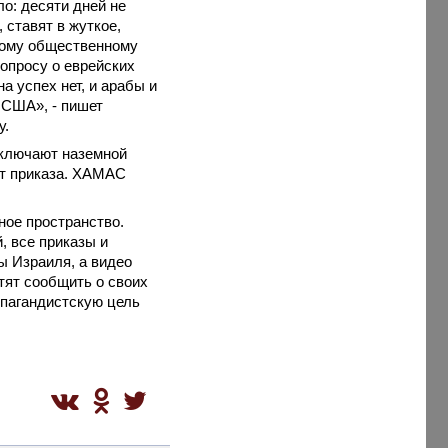
ло: десяти дней не
 ставят в жуткое,
вому общественному
вопросу о еврейских
а успех нет, и арабы и
 США», - пишет
у.
сключают наземной
ут приказа. ХАМАС
ное пространство.
, все приказы и
 Израиля, а видео
тят сообщить о своих
опагандистскую цель