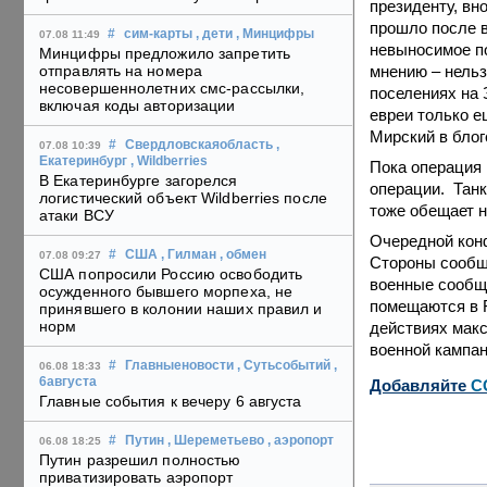
президенту, вн
прошло после в
#
сим-карты
, дети
, Минцифры
07.08 11:49
невыносимое п
Минцифры предложило запретить
мнению – нельз
отправлять на номера
несовершеннолетних смс-рассылки,
поселениях на 
включая коды авторизации
евреи только е
Мирский в блог
#
Свердловскаяобласть
,
07.08 10:39
Екатеринбург
, Wildberries
Пока операция 
В Екатеринбурге загорелся
операции. Танк
логистический объект Wildberries после
тоже обещает н
атаки ВСУ
Очередной конф
#
США
, Гилман
, обмен
07.08 09:27
Стороны сообща
США попросили Россию освободить
военные сообщ
осужденного бывшего морпеха, не
помещаются в F
принявшего в колонии наших правил и
норм
действиях макс
военной кампан
#
Главныеновости
, Сутьсобытий
,
06.08 18:33
6августа
Добавляйте
C
Главные события к вечеру 6 августа
#
Путин
, Шереметьево
, аэропорт
06.08 18:25
Путин разрешил полностью
приватизировать аэропорт