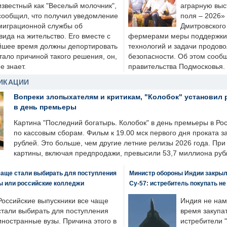
известный как "Веселый молочник",
аграрную выс
сообщил, что получил уведомление
поля – 2026»
миграционной службы об
Дмитровского 
ида на жительство. Его вместе с
фермерами меры поддержки
йшее время должны депортировать
технологий и задачи продов
стало причиной такого решения, он,
безопасности. Об этом сооб
е знает.
правительства Подмосковья.
ИКАЦИИ
Вопреки злопыхателям и критикам, "Колобок" установил 
в день премьеры
Картина "Последний богатырь. Колобок" в день премьеры в Ро
по кассовым сборам. Фильм к 19.00 мск первого дня проката 
рублей. Это больше, чем другие летние релизы 2026 года. Пр
картины, включая предпродажи, превысили 53,7 миллиона руб
чаще стали выбирать для поступления
Министр обороны Индии закрыл
ы или российские колледжи
Су-57: истребитель покупать н
Российские выпускники все чаще
Индия не нам
стали выбирать для поступления
время закупа
иностранные вузы. Причина этого в
истребители "