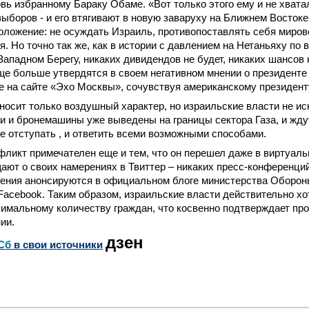
овь избранному Бараку Обаме. «Вот только этого ему и не хвата
ыборов - и его втягивают в новую заваруху на Ближнем Востоке,
оложение: не осуждать Израиль, противопоставлять себя миро
я. Но точно так же, как в истории с давлением на Нетаньяху по 
Западном Берегу, никаких дивидендов не будет, никаких шансов н
ще больше утвердятся в своем негативном мнении о президенте
е на сайте «Эхо Москвы», сочувствуя американскому президент
носит только воздушный характер, но израильские власти не и
и и бронемашины уже выведены на границы сектора Газа, и жд
е отступать , и ответить всеми возможными способами.
ликт примечателен еще и тем, что он перешел даже в виртуаль
ют о своих намерениях в Твиттер – никаких пресс-конференций
ения анонсируются в официальном блоге министерства Обороны
acebook. Таким образом, израильские власти действительно хо
имальному количеству граждан, что косвенно подтверждает пр
ии.
дзен
Сб
в свои источники