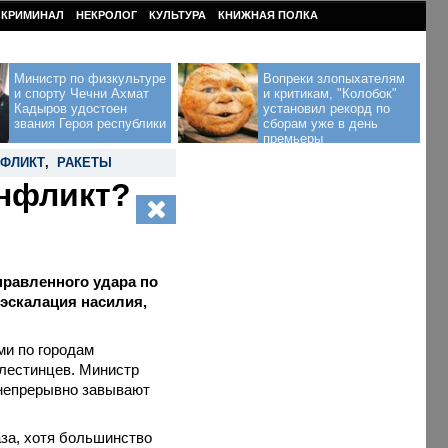
КРИМИНАЛ
НЕКРОЛОГ
КУЛЬТУРА
КНИЖНАЯ ПОЛКА
Министр по физкультуре
Вопреки злопыхателям
и спорту Чечни Ахмат
и критикам, "Колобок"
Кадыров удостоен
установил рекорд по
звания Героя республики
сборам уже в день
премьеры
ФЛИКТ
,
РАКЕТЫ
онфликт?
правленного удара по
эскалация насилия,
ми по городам
алестинцев. Министр
 непрерывно завывают
за, хотя большинство