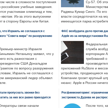
том числе в сложности поступления
Су-57. Об это
в российские учебные заведения.
Министерства
ется участникам олимпиад и тем,
Раджеш Кумар Сингх. По его
о квотам. Из-за этого выпускники
власти сосредоточатся на м
т в сторону Европы или Китая.
имеющегося парка истребит
, что Израиль не соглашался с
ФАС возбудила дело против да
кого "Совета мира" по разоружению
Apple из-за непредустановки Ru
Федеральная
Премьер-министр Израиля
служба возбу
Биньямин Нетаньяху заявил, что у
корпорации A
него есть разногласия с
требований о
президентом США Дональдом
производител
Трампом по вопросу разоружения
приложений RuStore и месс
словам, Израиль не соглашался с
устройства, продающиеся на
ром американский лидер объявил
Компании грозит крупный штр
еле.
нюанс: Apple в России ничего
али пропускать звонки без
Росфинмониторинг: ограничения
латить за них все равно приходится
экстремиста Дурова не распрос
Операторы связи начали
После того, к