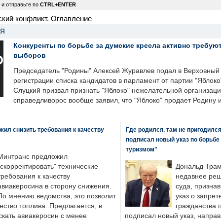
 и отправьте по
CTRL+ENTER
ский конфликт. Оглавление
НЯ
Конкуренты по борьбе за думские кресла активно требуют
выборов
Председатель "Родины" Алексей Журавлев подал в Верховный 
регистрации списка кандидатов в парламент от партии "Яблок
Слуцкий призвал признать "Яблоко" нежелательной организаци
справедливорос вообще заявил, что "Яблоко" продает Родину 
ил снизить требования к качеству
Где родился, там не пригодилс
подписал новый указ по борьбе
туризмом"
Минтранс предложил
"скорректировать" технические
Дональд Трам
требования к качеству
недавнее реш
авиакеросина в сторону снижения.
суда, призна
По мнению ведомства, это позволит
указ о запрет
ество топлива. Предлагается, в
гражданства 
скать авиакеросин с менее
подписал новый указ, направ