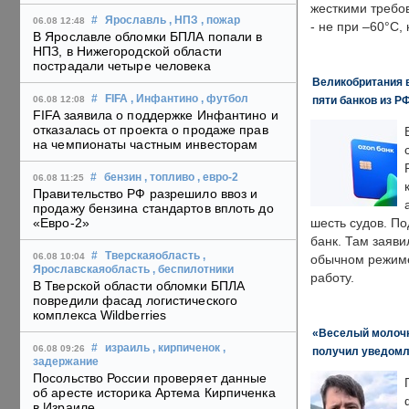
жесткими требо
#
Ярославль
, НПЗ
, пожар
06.08 12:48
- не при –60°C,
В Ярославле обломки БПЛА попали в
НПЗ, в Нижегородской области
пострадали четыре человека
Великобритания в
#
FIFA
, Инфантино
, футбол
пяти банков из Р
06.08 12:08
FIFA заявила о поддержке Инфантино и
отказалась от проекта о продаже прав
на чемпионаты частным инвесторам
#
бензин
, топливо
, евро-2
06.08 11:25
Правительство РФ разрешило ввоз и
продажу бензина стандартов вплоть до
«Евро-2»
шесть судов. По
банк. Там заяви
#
Тверскаяобласть
,
06.08 10:04
обычном режиме
Ярославскаяобласть
, беспилотники
работу.
В Тверской области обломки БПЛА
повредили фасад логистического
комплекса Wildberries
«Веселый молочни
#
израиль
, кирпиченок
,
06.08 09:26
получил уведомл
задержание
Посольство России проверяет данные
об аресте историка Артема Кирпиченка
в Израиле