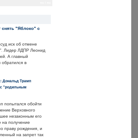
mc / mc
 снять "Яблоко" с
суд иск об отмене
о". Лидер ЛДПР Леонид
ей. А главный
и обратился в
я: Дональд Трамп
 с "родильным
п попытался обойти
ение Верховного
вшее незаконным его
е на получение
по праву рождения, и
ленный на запрет так