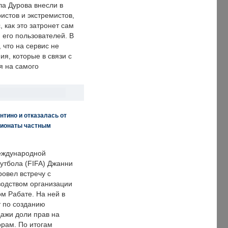
ла Дурова внесли в
истов и экстремистов,
, как это затронет сам
 его пользователей. В
что на сервис не
я, которые в связи с
я на самого
нтино и отказалась от
пионаты частным
еждународной
тбола (FIFA) Джанни
овел встречу с
одством организации
м Рабате. На ней в
т по созданию
дажи доли прав на
рам. По итогам