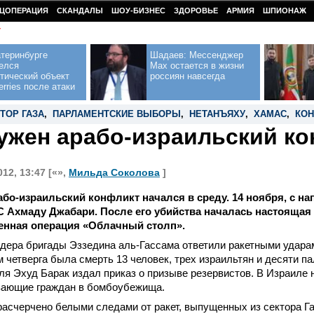
ЦОПЕРАЦИЯ
СКАНДАЛЫ
ШОУ-БИЗНЕС
ЗДОРОВЬЕ
АРМИЯ
ШПИОНАЖ
У
теринбурге
Шадаев: Мессенджер
елся
Max остается в жизни
тический объект
россиян навсегда
erries после атаки
ТОР ГАЗА
,
ПАРЛАМЕНТСКИЕ ВЫБОРЫ
,
НЕТАНЪЯХУ
,
ХАМАС
,
КОН
ужен арабо-израильский к
12, 13:47 [«»,
Мильда Соколова
]
бо-израильский конфликт начался в среду. 14 ноября, с на
Ахмаду Джабари. После его убийства началась настоящая 
енная операция «Облачный столп».
дера бригады Эззедина аль-Гассама ответили ракетными удара
м четверга была смерть 13 человек, трех израильтян и десяти п
я Эхуд Барак издал приказ о призыве резервистов. В Израиле
вающие граждан в бомбоубежища.
асчерчено белыми следами от ракет, выпущенных из сектора Га