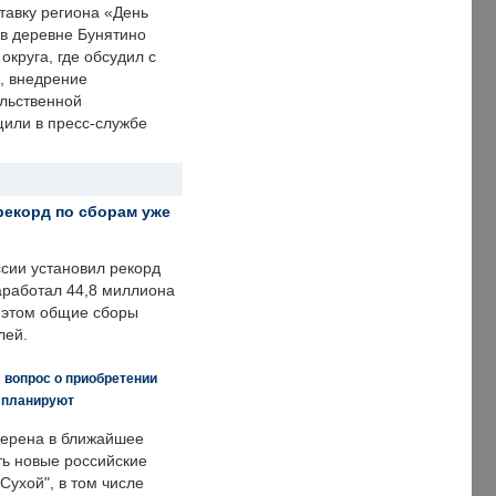
тавку региона «День
 в деревне Бунятино
округа, где обсудил с
, внедрение
ольственной
щили в пресс-службе
рекорд по сборам уже
ссии установил рекорд
заработал 44,8 миллиона
и этом общие сборы
лей.
 вопрос о приобретении
е планируют
ерена в ближайшее
ть новые российские
Сухой", в том числе