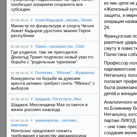
из них цели не
пообещал аграриям сохранить все
«Железный купо
субсидии
защиты, и мирн
#
АхматКадыров
, звание
, Чечня
операция назва
07.08 18:16
Министр по физкультуре и спорту Чечни
24.
Ахмат Кадыров удостоен звания Героя
республики
Французские п
ракетные удары
#
Трамп
, гражданство
, США
07.08 16:29
смуту в повест
Где родился, там не пригодился:
Палестина соби
Дональд Трамп подписал новый указ по
борьбе с "родильным туризмом"
Профессор поли
парламентские 
#
Политика
, "Яблоко"
, Журавлев
07.08 16:15
Нетанъяху полаг
Конкуренты по борьбе за думские
полагает профес
кресла активно требуют снять "Яблоко" с
была развязана
выборов
детей и женщин
#
Шадаев
, Госуслуги
, Max
07.08 15:43
Аналогичного м
Шадаев: Мессенджер Max остается в
по Ближнему Во
жизни россиян навсегда
Нетанъяху, кот
партию ЛИКУД к
#
авиакеросин
, топливо
,
07.08 13:19
минтранс
– они тоже пр
Минтранс предложил снизить
создание велик
требования к качеству авиакеросина