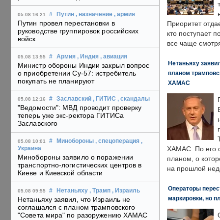
#
Путин
, назначение
, армия
05.08 16:21
Путин провел перестановки в
Приоритет отда
руководстве группировок российских
кто поступает п
войск
все чаще смотря
#
Армия
, Индия
, авиация
05.08 13:55
Нетаньяху заявил
Министр обороны Индии закрыл вопрос
о приобретении Су-57: истребитель
планом трамповс
покупать не планируют
ХАМАС
#
Заславский
, ГИТИС
, скандалы
05.08 12:16
"Ведомости": МВД проводит проверку
теперь уже экс-ректора ГИТИСа
Заславского
#
Минобороны
, спецоперация
,
05.08 10:01
ХАМАС. По его 
Украина
Минобороны заявило о поражении
планом, о кото
транспортно-логистических центров в
на прошлой нед
Киеве и Киевской области
Операторы перест
#
Нетаньяху
, Трамп
, Израиль
05.08 09:55
маркировки, но п
Нетаньяху заявил, что Израиль не
соглашался с планом трамповского
"Совета мира" по разоружению ХАМАС