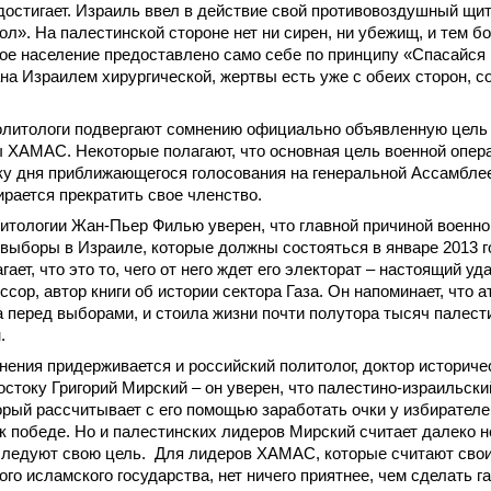
 достигает. Израиль ввел в действие свой противовоздушный щи
л». На палестинской стороне нет ни сирен, ни убежищ, и тем 
ое население предоставлено само себе по принципу «Спасайся к
на Израилем хирургической, жертвы есть уже с обеих сторон, 
олитологи подвергают сомнению официально объявленную цель о
 ХАМАС. Некоторые полагают, что основная цель военной опера
ку дня приближающегося голосования на генеральной Ассамбле
рается прекратить свое членство.
тологии Жан-Пьер Филью уверен, что главной причиной военно
выборы в Израиле, которые должны состояться в январе 2013 
ает, что это то, чего от него ждет его электорат – настоящий у
сор, автор книги об истории сектора Газа. Он напоминает, что а
 перед выборами, и стоила жизни почти полутора тысяч палест
.
нения придерживается и российский политолог, доктор историче
стоку Григорий Мирский – он уверен, что палестино-израильск
орый рассчитывает с его помощью заработать очки у избирателе
 победе. Но и палестинских лидеров Мирский считает далеко 
еследуют свою цель. Для лидеров ХАМАС, которые считают сво
ого исламского государства, нет ничего приятнее, чем сделать 