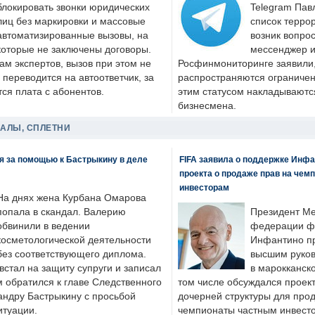
блокировать звонки юридических
Telegram Пав
лиц без маркировки и массовые
список террор
автоматизированные вызовы, на
возник вопрос
которые не заключены договоры.
мессенджер и
ам экспертов, вызов при этом не
Росфинмониторинге заявили, 
 переводится на автоответчик, за
распространяются ограничени
ся плата с абонентов.
этим статусом накладываютс
бизнесмена.
ДАЛЫ, СПЛЕТНИ
я за помощью к Бастрыкину в деле
FIFA заявила о поддержке Инфа
проекта о продаже прав на чем
инвесторам
На днях жена Курбана Омарова
попала в скандал. Валерию
Президент М
обвинили в ведении
федерации фу
косметологической деятельности
Инфантино пр
без соответствующего диплома.
высшим руков
стал на защиту супруги и записал
в марокканско
м обратился к главе Следственного
том числе обсуждался проек
андру Бастрыкину с просьбой
дочерней структуры для про
итуации.
чемпионаты частным инвесто