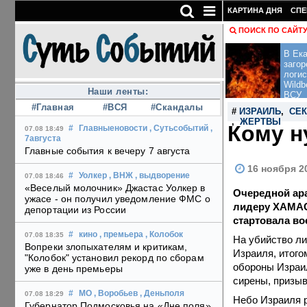
КАРТИНА ДНЯ
СПЕ
ПОИСК ПО САЙТ
В Ека
загор
логис
Wildb
Наши ленты:
ВСУ
#Главная
#ВСЯ
#Скандалы
#
ИЗРАИЛЬ
,
СЕК
,
ЖЕРТВЫ
Кому н
#
Главныеновости
, Сутьсобытий
,
07.08 18:49
7августа
Главные события к вечеру 7 августа
16 ноября 20
#
Уолкер
, ВНЖ
, выдворение
07.08 18:46
«Веселый молочник» Джастас Уолкер в
Очередной ара
ужасе - он получил уведомление ФМС о
лидеру ХАМАС 
депортации из России
стартовала во
#
кино
, премьера
, Колобок
07.08 18:35
На убийство ли
Вопреки злопыхателям и критикам,
Израиля, итого
"Колобок" установил рекорд по сборам
обороны Израил
уже в день премьеры
сирены, призы
#
МО
, Воробьев
, Деньполя
07.08 18:29
Небо Израиля р
Губернатор Подмосковья на «Дне поля»