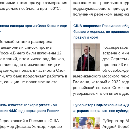
ваниями к температуре замерзания
называемого "родильного тур
 как делают сейчас, а при –50°C.
подразумевающего приезд в 
получения ребенком америка
вела санкции против Озон банка и еще
США попросили Россию освобо
Ф
бывшего морпеха, не принявшег
правил и норм
Великобритания расширила
санкционный список против
Госсекретарь
России.В него были включены 12
встрече с ми
компаний, в том числе ряд банков,
дел Сергеем 
а также одно физическое лицо и
прошла 23 ию
д санкции попал, в частности Озон
об освобожде
ли, что банк продолжает работать в
американского морского пех
, санкции не повлияют на его
Гилмана, который с 2022 год
российской тюрьме. Семья 
утверждает, что он впал в ди
к» Джастас Уолкер в ужасе - он
Губернатор Подмосковья на «Д
ение ФМС о депортации из России
аграриям сохранить все субсид
Переехавший в Россию из США
Губернатор М
фермер Джастас Уолкер, хорошо
Андрей Вороб