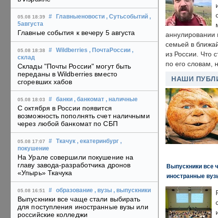
#
Главныеновости
, Сутьсобытий
,
05.08 18:39
5августа
Главные события к вечеру 5 августа
аннулировании в
семьей в ближа
#
Wildberries
, ПочтаРоссии
,
05.08 18:38
из России. Что 
склад
по его словам, н
Склады "Почты России" могут быть
переданы в Wildberries вместо
НАШИ ПУБЛ
сгоревших хабов
#
банки
, банкомат
, наличные
05.08 18:03
С октября в России появится
возможность пополнять счет наличными
через любой банкомат по СБП
#
Ткачук
, екатеринбург
,
05.08 17:07
покушение
На Урале совершили покушение на
главу завода-разработчика дронов
Выпускники все 
«Упырь» Ткачука
иностранные вуз
#
образование
, вузы
, выпускники
05.08 16:51
Выпускники все чаще стали выбирать
для поступления иностранные вузы или
российские колледжи