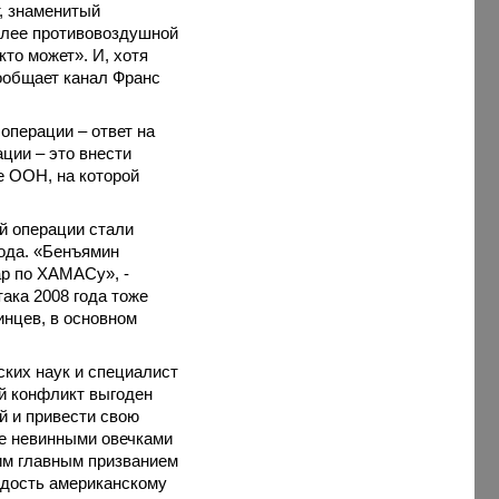
т, знаменитый
более противовоздушной
то может». И, хотя
сообщает канал Франс
перации – ответ на
ции – это внести
е ООН, на которой
й операции стали
года. «Бенъямин
дар по ХАМАСу», -
така 2008 года тоже
инцев, в основном
ских наук и специалист
ий конфликт выгоден
й и привести свою
не невинными овечками
им главным призванием
гадость американскому