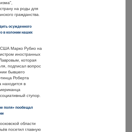
изма",
страну на роды для
нского гражданства.
дить осужденного
о в колонии наших
 США Марко Рубио на
нистром иностранных
Лавровым, которая
ля, подписал вопрос
нии бывшего
отинца Роберта
а находится в
американца
ссоциативный ступор.
не поля» пообещал
ии
осковской области
ьёв посетил главную