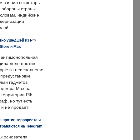
м заявил секретарь
 обороны страны
 словам, индийские
одернизации
елей.
вно ушедшей из РФ
Store и Max
 антимонопольная
дила дело против
pple за неисполнения
 предустановке
ями гаджетов
енджера Max на
 территории РФ.
аф, но тут есть
 и не продает.
 против террориста и
траняются на Telegram
ак основателя