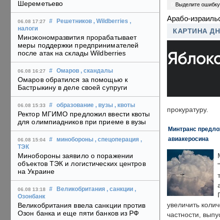
Шереметьево
0
Выделите ошибку
Арабо-израиль
#
Решетников
, Wildberries
,
06.08 17:27
налоги
КАРТИНА Д
Минэкономразвития прорабатывает
меры поддержки предпринимателей
после атак на склады Wildberries
#
Омаров
, скандалы
06.08 16:27
Омаров обратился за помощью к
Бастрыкину в деле своей супруги
#
образование
, вузы
, квоты
06.08 15:33
прокуратуру.
Ректор МГИМО предложил ввести квоты
для олимпиадников при приеме в вузы
Минтранс предлож
авиакеросина
#
минобороны
, спецоперация
,
06.08 15:04
ТЭК
Минобороны заявило о поражении
объектов ТЭК и логистических центров
на Украине
#
Великобритания
, санкции
,
06.08 13:18
Озонбанк
увеличить колич
Великобритания ввела санкции против
Озон банка и еще пяти банков из РФ
частности, выпу