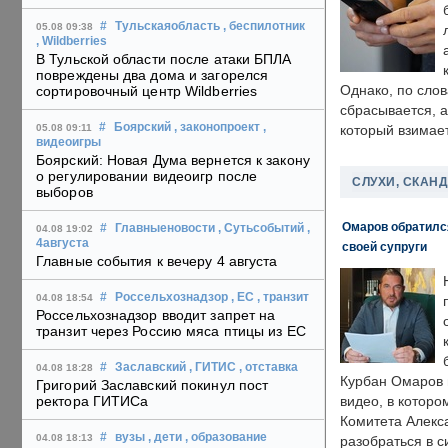
#
Тульскаяобласть
, беспилотник
05.08 09:38
, Wildberries
В Тульской области после атаки БПЛА
повреждены два дома и загорелся
Однако, по слов
сортировочный центр Wildberries
сбрасывается, а
#
Боярский
, законопроект
,
05.08 09:11
который взимает
видеоигры
Боярский: Новая Дума вернется к закону
о регулировании видеоигр после
СЛУХИ, СКАН
выборов
Омаров обратилс
#
Главныеновости
, Сутьсобытий
,
04.08 19:02
4августа
своей супруги
Главные события к вечеру 4 августа
#
Россельхознадзор
, ЕС
, транзит
04.08 18:54
Россельхознадзор вводит запрет на
транзит через Россию мяса птицы из ЕС
#
Заславский
, ГИТИС
, отставка
04.08 18:28
Курбан Омаров в
Григорий Заславский покинул пост
ректора ГИТИСа
видео, в которо
Комитета Алекс
#
вузы
, дети
, образование
04.08 18:13
разобраться в с