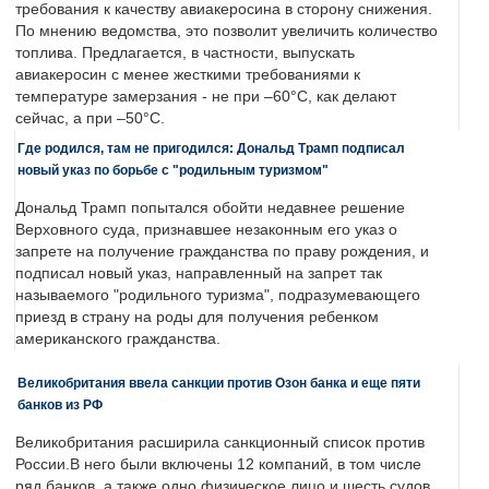
требования к качеству авиакеросина в сторону снижения.
По мнению ведомства, это позволит увеличить количество
топлива. Предлагается, в частности, выпускать
авиакеросин с менее жесткими требованиями к
температуре замерзания - не при –60°C, как делают
сейчас, а при –50°C.
Где родился, там не пригодился: Дональд Трамп подписал
новый указ по борьбе с "родильным туризмом"
Дональд Трамп попытался обойти недавнее решение
Верховного суда, признавшее незаконным его указ о
запрете на получение гражданства по праву рождения, и
подписал новый указ, направленный на запрет так
называемого "родильного туризма", подразумевающего
приезд в страну на роды для получения ребенком
американского гражданства.
Великобритания ввела санкции против Озон банка и еще пяти
банков из РФ
Великобритания расширила санкционный список против
России.В него были включены 12 компаний, в том числе
ряд банков, а также одно физическое лицо и шесть судов.