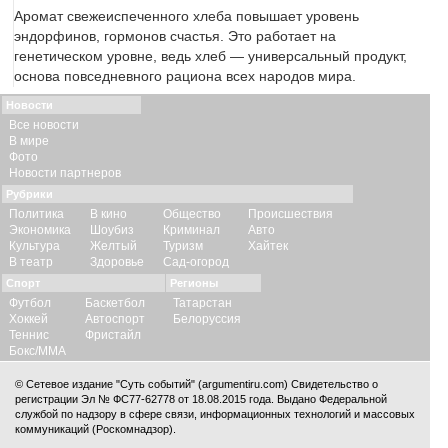
Аромат свежеиспеченного хлеба повышает уровень
эндорфинов, гормонов счастья. Это работает на
генетическом уровне, ведь хлеб — универсальный продукт,
основа повседневного рациона всех народов мира.
Новости
Все новости
В мире
Фото
Новости партнеров
Рубрики
Политика
В кино
Общество
Происшествия
Экономика
Шоубиз
Криминал
Авто
Культура
Желтый
Туризм
Хайтек
В театр
Здоровье
Сад-огород
Спорт
Регионы
Футбол
Баскетбол
Татарстан
Хоккей
Автоспорт
Белоруссия
Теннис
Фристайл
Бокс/ММА
© Сетевое издание "Суть событий" (argumentiru.com) Свидетельство о
регистрации Эл № ФС77-62778 от 18.08.2015 года. Выдано Федеральной
службой по надзору в сфере связи, информационных технологий и массовых
коммуникаций (Роскомнадзор).