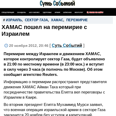
СПЕЦОПЕРАЦИЯ
СКАНДАЛЫ
ШОУ-БИЗНЕС
ЗДОРОВЬЕ
АРМИЯ
ШПИОНАЖ
НЕКРОЛОГ
ПОИСК ПО САЙТУ
#
ИЗРАИЛЬ
,
СЕКТОР ГАЗА
,
ХАМАС
,
ПЕРЕМИРИЕ
ХАМАС пошел на перемирие с
Израилем
[
С
уть
С
о
б
ытий
]
20 ноября 2012, 20:46
Перемирие между Израилем и движением ХАМАС,
которое контролирует сектор Газа, будет объявлено
в 21:00 по местному времени (в 23:00 мск.) и вступит
в силу через 3 часа (в полночь по Москве). Об этом
сообщает агентство Reuters.
Информацию о перемирии распространил представителя
движения ХАМАС Айман Таха который при
посредничестве правительства Египта вел переговоры с
Израилем в Каире.
Во вторник президент Египта Мухаммед Мурси заявил,
что военная операция израильской армии в секторе Газа
закончится 20 ноября без уступок и капитуляций.