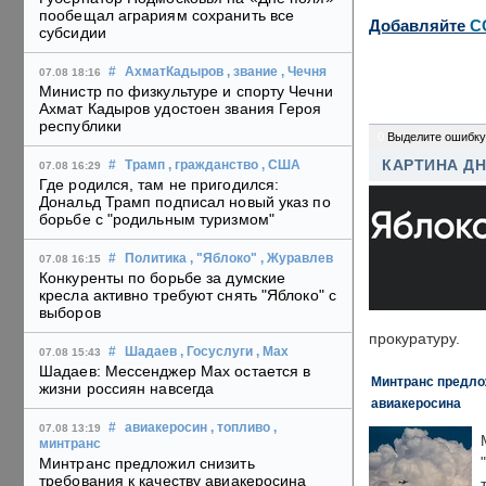
пообещал аграриям сохранить все
Добавляйте
C
субсидии
#
АхматКадыров
, звание
, Чечня
07.08 18:16
Министр по физкультуре и спорту Чечни
Ахмат Кадыров удостоен звания Героя
республики
0
Выделите ошибку
КАРТИНА Д
#
Трамп
, гражданство
, США
07.08 16:29
Где родился, там не пригодился:
Дональд Трамп подписал новый указ по
борьбе с "родильным туризмом"
#
Политика
, "Яблоко"
, Журавлев
07.08 16:15
Конкуренты по борьбе за думские
кресла активно требуют снять "Яблоко" с
выборов
прокуратуру.
#
Шадаев
, Госуслуги
, Max
07.08 15:43
Шадаев: Мессенджер Max остается в
Минтранс предлож
жизни россиян навсегда
авиакеросина
#
авиакеросин
, топливо
,
07.08 13:19
минтранс
Минтранс предложил снизить
требования к качеству авиакеросина