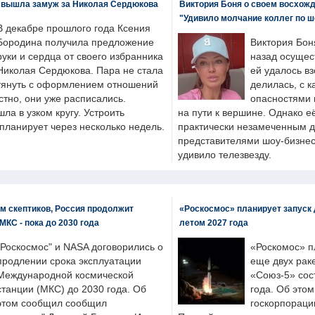
 вышла замуж за Николая Сердюкова
Виктория Боня о своем восхожд
"Удивило молчание коллег по ш
В декабре прошлого года Ксения
Бородина получила предложение
Виктория Бон
руки и сердца от своего избранника
назад осущес
Николая Сердюкова. Пара не стала
ей удалось вз
тянуть с оформлением отношений
делилась, с к
естно, они уже расписались.
опасностями 
а в узком кругу. Устроить
на пути к вершине. Однако е
планирует через несколько недель.
практически незамеченным 
представителями шоу-бизнес
удивило телезвезду.
м скептиков, Россия продолжит
«Роскосмос» планирует запуск 
МКС - пока до 2030 года
летом 2027 года
"Роскосмос" и NASA договорились о
«Роскомос» пл
продлении срока эксплуатации
еще двух рак
Международной космической
«Союз-5» сос
станции (МКС) до 2030 года. Об
года. Об это
этом сообщил сообщил
госкорпораци