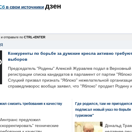
дзен
Сб
в свои источники
 и отправьте по
CTRL+ENTER
НЯ
Конкуренты по борьбе за думские кресла активно требуют
выборов
Председатель "Родины" Алексей Журавлев подал в Верховный 
регистрации списка кандидатов в парламент от партии "Яблок
Слуцкий призвал признать "Яблоко" нежелательной организаци
справедливорос вообще заявил, что "Яблоко" продает Родину 
ил снизить требования к качеству
Где родился, там не пригодилс
подписал новый указ по борьбе
туризмом"
Минтранс предложил
"скорректировать" технические
Дональд Трам
требования к качеству
недавнее реш