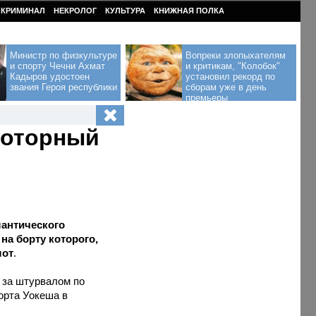
КРИМИНАЛ
НЕКРОЛОГ
КУЛЬТУРА
КНИЖНАЯ ПОЛКА
Министр по физкультуре
Вопреки злопыхателям
и спорту Чечни Ахмат
и критикам, "Колобок"
Кадыров удостоен
установил рекорд по
звания Героя республики
сборам уже в день
премьеры
моторный
тлантического
а борту которого,
лот
.
 за штурвалом по
орта Уокеша в