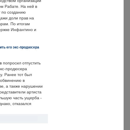
одством организации
м Рабате. На ней в
т по созданию
дажи доли прав на
рам. По итогам
держке Инфантино и
ить его экс-продюсера
в попросил отпустить
экс-продюсера
у. Ранее тот был
 обвинению в
е, а также нарушении
редставители артиста
льшую часть ущерба -
днако, отказался