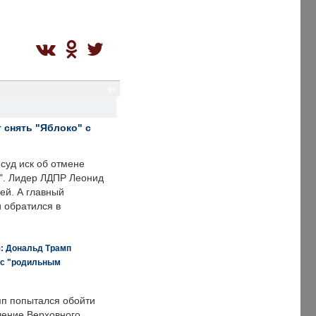
gu
 снять "Яблоко" с
суд иск об отмене
о". Лидер ЛДПР Леонид
ей. А главный
и обратился в
я: Дональд Трамп
 с "родильным
п попытался обойти
ение Верховного