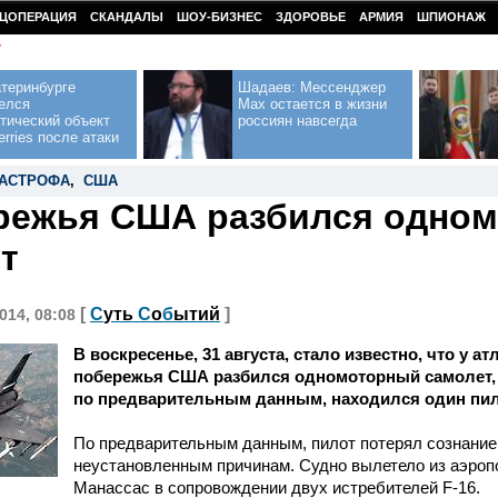
ЦОПЕРАЦИЯ
СКАНДАЛЫ
ШОУ-БИЗНЕС
ЗДОРОВЬЕ
АРМИЯ
ШПИОНАЖ
У
теринбурге
Шадаев: Мессенджер
елся
Max остается в жизни
тический объект
россиян навсегда
erries после атаки
ТАСТРОФА
,
США
режья США разбился одно
т
[
С
уть
С
о
б
ытий
]
014, 08:08
В воскресенье, 31 августа, стало известно, что у а
побережья США разбился одномоторный самолет, н
по предварительным данным, находился один пи
По предварительным данным, пилот потерял сознание
неустановленным причинам. Судно вылетело из аэроп
Манассас в сопровождении двух истребителей F-16.