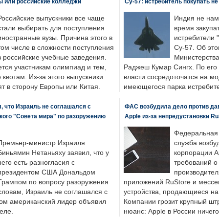
ы или российские колледжи
Су-57: истребитель покупать н
Российские выпускники все чаще
Индия не нам
стали выбирать для поступления
время закупа
иностранные вузы. Причина этого в
истребители "
том числе в сложности поступления
Су-57. Об это
в российские учебные заведения.
Министерства
ется участникам олимпиад и тем,
Раджеш Кумар Сингх. По его
о квотам. Из-за этого выпускники
власти сосредоточатся на м
т в сторону Европы или Китая.
имеющегося парка истребит
, что Израиль не соглашался с
ФАС возбудила дело против да
кого "Совета мира" по разоружению
Apple из-за непредустановки Ru
Федеральная
Премьер-министр Израиля
служба возбу
Биньямин Нетаньяху заявил, что у
корпорации A
него есть разногласия с
требований о
президентом США Дональдом
производител
Трампом по вопросу разоружения
приложений RuStore и месс
словам, Израиль не соглашался с
устройства, продающиеся на
ром американский лидер объявил
Компании грозит крупный штр
еле.
нюанс: Apple в России ничего