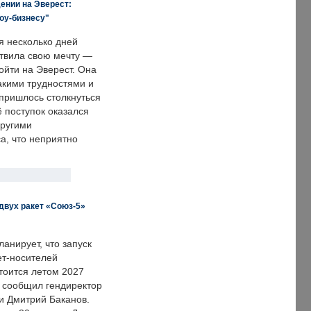
ении на Эверест:
оу-бизнесу"
я несколько дней
твила свою мечту —
ойти на Эверест. Она
акими трудностями и
пришлось столкнуться
ё поступок оказался
другими
а, что неприятно
двух ракет «Союз-5»
анирует, что запуск
ет-носителей
тоится летом 2027
м сообщил гендиректор
и Дмитрий Баканов.