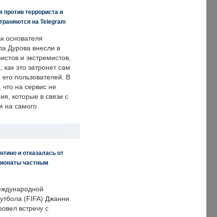
 против террориста и
траняются на Telegram
ак основателя
ла Дурова внесли в
истов и экстремистов,
, как это затронет сам
 его пользователей. В
что на сервис не
я, которые в связи с
я на самого
нтино и отказалась от
пионаты частным
еждународной
тбола (FIFA) Джанни
овел встречу с