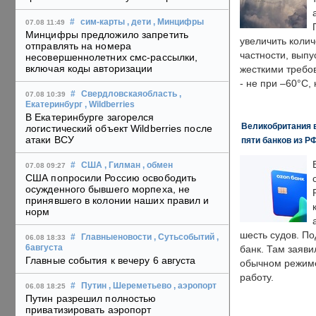
#
сим-карты
, дети
, Минцифры
07.08 11:49
Минцифры предложило запретить
увеличить колич
отправлять на номера
частности, выпу
несовершеннолетних смс-рассылки,
включая коды авторизации
жесткими требо
- не при –60°C,
#
Свердловскаяобласть
,
07.08 10:39
Екатеринбург
, Wildberries
В Екатеринбурге загорелся
Великобритания в
логистический объект Wildberries после
атаки ВСУ
пяти банков из Р
#
США
, Гилман
, обмен
07.08 09:27
США попросили Россию освободить
осужденного бывшего морпеха, не
принявшего в колонии наших правил и
норм
шесть судов. По
#
Главныеновости
, Сутьсобытий
,
06.08 18:33
6августа
банк. Там заяви
Главные события к вечеру 6 августа
обычном режиме
работу.
#
Путин
, Шереметьево
, аэропорт
06.08 18:25
Путин разрешил полностью
приватизировать аэропорт