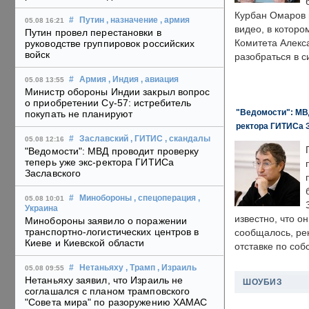
Курбан Омаров в
#
Путин
, назначение
, армия
05.08 16:21
видео, в которо
Путин провел перестановки в
Комитета Алекс
руководстве группировок российских
войск
разобраться в с
#
Армия
, Индия
, авиация
05.08 13:55
Министр обороны Индии закрыл вопрос
о приобретении Су-57: истребитель
"Ведомости": МВД
покупать не планируют
ректора ГИТИСа 
#
Заславский
, ГИТИС
, скандалы
05.08 12:16
"Ведомости": МВД проводит проверку
теперь уже экс-ректора ГИТИСа
Заславского
#
Минобороны
, спецоперация
,
05.08 10:01
Украина
известно, что о
Минобороны заявило о поражении
транспортно-логистических центров в
сообщалось, ре
Киеве и Киевской области
отставке по со
#
Нетаньяху
, Трамп
, Израиль
05.08 09:55
Нетаньяху заявил, что Израиль не
ШОУБИЗ
соглашался с планом трамповского
"Совета мира" по разоружению ХАМАС