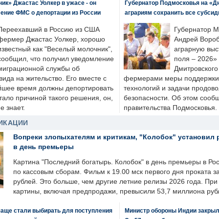
к» Джастас Уолкер в ужасе - он
Губернатор Подмосковья на «Д
ение ФМС о депортации из России
аграриям сохранить все субсид
Переехавший в Россию из США
Губернатор М
фермер Джастас Уолкер, хорошо
Андрей Вороб
известный как "Веселый молочник",
аграрную выс
сообщил, что получил уведомление
поля – 2026»
миграционной службы об
Дмитровского 
ида на жительство. Его вместе с
фермерами меры поддержки
йшее время должны депортировать
технологий и задачи продов
стало причиной такого решения, он,
безопасности. Об этом сооб
е знает.
правительства Подмосковья.
ИКАЦИИ
Вопреки злопыхателям и критикам, "Колобок" установил 
в день премьеры
Картина "Последний богатырь. Колобок" в день премьеры в Ро
по кассовым сборам. Фильм к 19.00 мск первого дня проката 
рублей. Это больше, чем другие летние релизы 2026 года. Пр
картины, включая предпродажи, превысили 53,7 миллиона руб
чаще стали выбирать для поступления
Министр обороны Индии закрыл