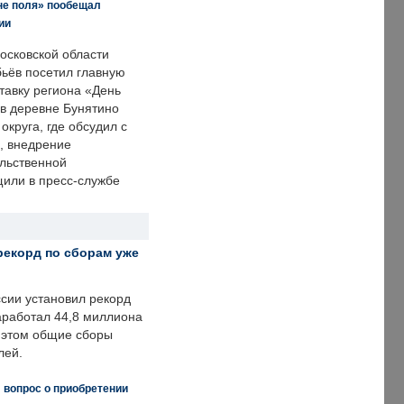
не поля» пообещал
ии
осковской области
ьёв посетил главную
тавку региона «День
 в деревне Бунятино
округа, где обсудил с
, внедрение
ольственной
щили в пресс-службе
рекорд по сборам уже
ссии установил рекорд
заработал 44,8 миллиона
и этом общие сборы
лей.
 вопрос о приобретении