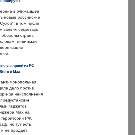
е планируют
ерена в ближайшее
ть новые российские
Сухой", в том числе
м заявил секретарь
 обороны страны
 словам, индийские
одернизации
елей.
вно ушедшей из РФ
Store и Max
 антимонопольная
дила дело против
pple за неисполнения
 предустановке
ями гаджетов
енджера Max на
 территории РФ.
аф, но тут есть
 и не продает.