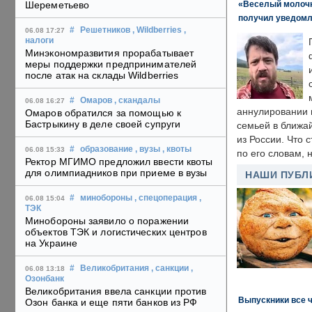
«Веселый молочни
Шереметьево
получил уведомл
#
Решетников
, Wildberries
,
06.08 17:27
налоги
Минэкономразвития прорабатывает
меры поддержки предпринимателей
после атак на склады Wildberries
#
Омаров
, скандалы
06.08 16:27
аннулировании в
Омаров обратился за помощью к
Бастрыкину в деле своей супруги
семьей в ближа
из России. Что 
#
образование
, вузы
, квоты
06.08 15:33
по его словам, н
Ректор МГИМО предложил ввести квоты
для олимпиадников при приеме в вузы
НАШИ ПУБЛ
#
минобороны
, спецоперация
,
06.08 15:04
ТЭК
Минобороны заявило о поражении
объектов ТЭК и логистических центров
на Украине
#
Великобритания
, санкции
,
06.08 13:18
Озонбанк
Великобритания ввела санкции против
Выпускники все 
Озон банка и еще пяти банков из РФ