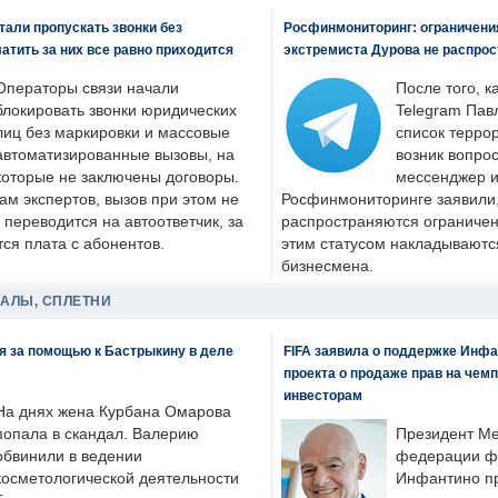
али пропускать звонки без
Росфинмониторинг: ограничения
латить за них все равно приходится
экстремиста Дурова не распрос
Операторы связи начали
После того, к
блокировать звонки юридических
Telegram Пав
лиц без маркировки и массовые
список террор
автоматизированные вызовы, на
возник вопрос
которые не заключены договоры.
мессенджер и
ам экспертов, вызов при этом не
Росфинмониторинге заявили, 
 переводится на автоответчик, за
распространяются ограничени
ся плата с абонентов.
этим статусом накладываютс
бизнесмена.
ДАЛЫ, СПЛЕТНИ
я за помощью к Бастрыкину в деле
FIFA заявила о поддержке Инфа
проекта о продаже прав на чем
инвесторам
На днях жена Курбана Омарова
попала в скандал. Валерию
Президент М
обвинили в ведении
федерации фу
косметологической деятельности
Инфантино пр