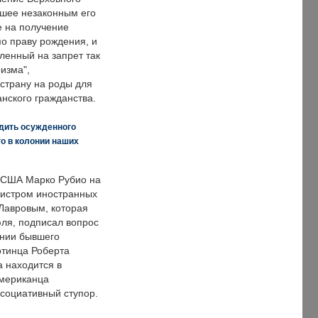
вшее незаконным его
е на получение
по праву рождения, и
ленный на запрет так
изма",
страну на роды для
нского гражданства.
дить осужденного
о в колонии наших
 США Марко Рубио на
нистром иностранных
Лавровым, которая
ля, подписал вопрос
нии бывшего
отинца Роберта
а находится в
американца
ссоциативный ступор.