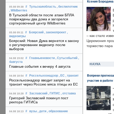
Ксения Бородина
#
Тульскаяобласть
, беспилотник
05.08 09:38
, Wildberries
В Тульской области после атаки БПЛА
повреждены два дома и загорелся
сортировочный центр Wildberries
#
Боярский
, законопроект
,
05.08 09:11
– как стало изв
видеоигры
Боярский: Новая Дума вернется к закону
Церемония прошл
о регулировании видеоигр после
торжество пара 
выборов
#
Главныеновости
, Сутьсобытий
,
04.08 19:02
4августа
НАУКА
Главные события к вечеру 4 августа
Вопреки прогноза
#
Россельхознадзор
, ЕС
, транзит
04.08 18:54
Россельхознадзор вводит запрет на
участие в работе 
транзит через Россию мяса птицы из ЕС
#
Заславский
, ГИТИС
, отставка
04.08 18:28
Григорий Заславский покинул пост
ректора ГИТИСа
#
вузы
, дети
, образование
04.08 18:13