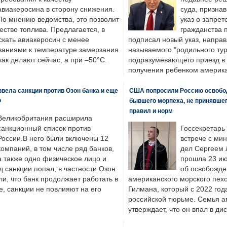
авиакеросина в сторону снижения.
суда, призна
По мнению ведомства, это позволит
указ о запрет
ество топлива. Предлагается, в
гражданства 
скать авиакеросин с менее
подписал новый указ, направ
ваниями к температуре замерзания
называемого "родильного тур
 как делают сейчас, а при –50°C.
подразумевающего приезд в 
получения ребенком америка
вела санкции против Озон банка и еще
США попросили Россию освобо
Ф
бывшего морпеха, не принявшег
правил и норм
Великобритания расширила
санкционный список против
Госсекретарь
России.В него были включены 12
встрече с ми
компаний, в том числе ряд банков,
дел Сергеем 
а также одно физическое лицо и
прошла 23 ию
д санкции попал, в частности Озон
об освобожде
ли, что банк продолжает работать в
американского морского пех
, санкции не повлияют на его
Гилмана, который с 2022 год
российской тюрьме. Семья 
утверждает, что он впал в ди