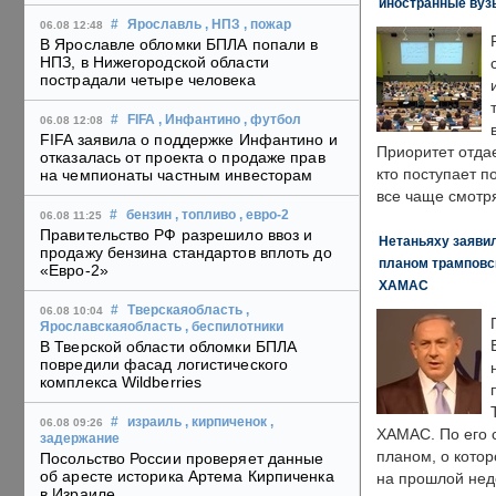
иностранные вуз
#
Ярославль
, НПЗ
, пожар
06.08 12:48
В Ярославле обломки БПЛА попали в
НПЗ, в Нижегородской области
пострадали четыре человека
#
FIFA
, Инфантино
, футбол
06.08 12:08
FIFA заявила о поддержке Инфантино и
Приоритет отда
отказалась от проекта о продаже прав
кто поступает п
на чемпионаты частным инвесторам
все чаще смотря
#
бензин
, топливо
, евро-2
06.08 11:25
Правительство РФ разрешило ввоз и
Нетаньяху заявил
продажу бензина стандартов вплоть до
планом трамповс
«Евро-2»
ХАМАС
#
Тверскаяобласть
,
06.08 10:04
Ярославскаяобласть
, беспилотники
В Тверской области обломки БПЛА
повредили фасад логистического
комплекса Wildberries
#
израиль
, кирпиченок
,
06.08 09:26
ХАМАС. По его 
задержание
планом, о кото
Посольство России проверяет данные
об аресте историка Артема Кирпиченка
на прошлой нед
в Израиле