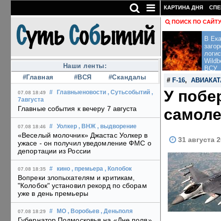
КАРТИНА ДНЯ
СПЕ
ПОИСК ПО САЙТ
В Ека
загор
логис
Wildb
Наши ленты:
ВСУ
#Главная
#ВСЯ
#Скандалы
#
F-16
,
АВИАКА
У побе
#
Главныеновости
, Сутьсобытий
,
07.08 18:49
7августа
Главные события к вечеру 7 августа
самоле
#
Уолкер
, ВНЖ
, выдворение
07.08 18:46
«Веселый молочник» Джастас Уолкер в
31 августа 2
ужасе - он получил уведомление ФМС о
депортации из России
#
кино
, премьера
, Колобок
07.08 18:35
Вопреки злопыхателям и критикам,
"Колобок" установил рекорд по сборам
уже в день премьеры
#
МО
, Воробьев
, Деньполя
07.08 18:29
Губернатор Подмосковья на «Дне поля»