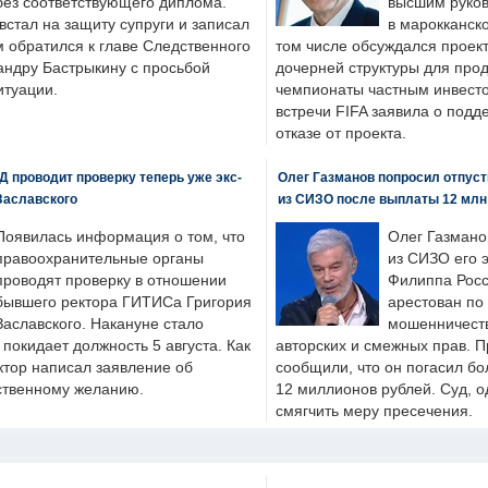
без соответствующего диплома.
высшим руков
стал на защиту супруги и записал
в марокканско
м обратился к главе Следственного
том числе обсуждался проек
андру Бастрыкину с просьбой
дочерней структуры для про
итуации.
чемпионаты частным инвесто
встречи FIFA заявила о под
отказе от проекта.
 проводит проверку теперь уже экс-
Олег Газманов попросил отпуст
Заславского
из СИЗО после выплаты 12 млн
Появилась информация о том, что
Олег Газмано
правоохранительные органы
из СИЗО его 
проводят проверку в отношении
Филиппа Росс
бывшего ректора ГИТИСа Григория
арестован по
Заславского. Накануне стало
мошенничеств
н покидает должность 5 августа. Как
авторских и смежных прав. П
ктор написал заявление об
сообщили, что он погасил бо
бственному желанию.
12 миллионов рублей. Суд, о
смягчить меру пресечения.