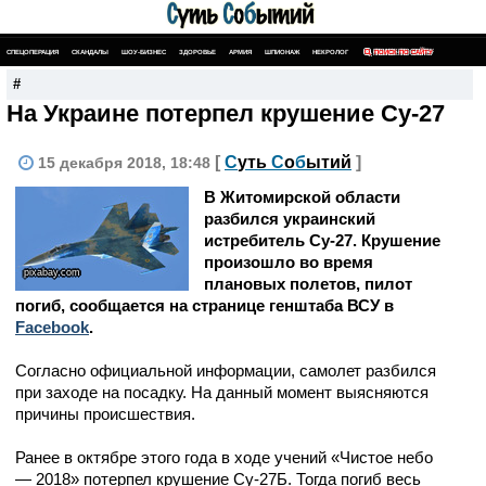
СПЕЦОПЕРАЦИЯ
СКАНДАЛЫ
ШОУ-БИЗНЕС
ЗДОРОВЬЕ
АРМИЯ
ШПИОНАЖ
НЕКРОЛОГ
ПОИСК ПО САЙТУ
#
На Украине потерпел крушение Су-27
[
С
уть
С
о
б
ытий
]
15 декабря 2018, 18:48
В Житомирской области
разбился украинский
истребитель Су-27. Крушение
произошло во время
pixabay.com
плановых полетов, пилот
погиб, сообщается на странице генштаба ВСУ в
Facebook
.
Согласно официальной информации, самолет разбился
при заходе на посадку. На данный момент выясняются
причины происшествия.
Ранее в октябре этого года в ходе учений «Чистое небо
— 2018» потерпел крушение Су-27Б. Тогда погиб весь