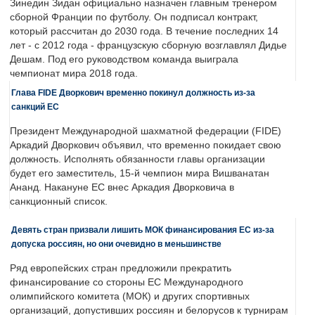
Зинедин Зидан официально назначен главным тренером
сборной Франции по футболу. Он подписал контракт,
который рассчитан до 2030 года. В течение последних 14
лет - с 2012 года - французскую сборную возглавлял Дидье
Дешам. Под его руководством команда выиграла
чемпионат мира 2018 года.
Глава FIDE Дворкович временно покинул должность из-за
санкций ЕС
Президент Международной шахматной федерации (FIDE)
Аркадий Дворкович объявил, что временно покидает свою
должность. Исполнять обязанности главы организации
будет его заместитель, 15-й чемпион мира Вишванатан
Ананд. Накануне ЕС внес Аркадия Дворковича в
санкционный список.
Девять стран призвали лишить МОК финансирования ЕС из-за
допуска россиян, но они очевидно в меньшинстве
Ряд европейских стран предложили прекратить
финансирование со стороны ЕС Международного
олимпийского комитета (МОК) и других спортивных
организаций, допустивших россиян и белорусов к турнирам