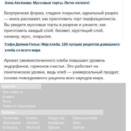
Анна Аксёнова: Муссовые торты. Легче легкого!
Безупречная форма, гладкое покрытие, идеальный разрез
— книга расскажет, как приготовить торт перфекциониста.
Вы увидите муссовые торты в разрезе и узнаете, как
приготовить каждый слой: бисквит, хрустящий слой,
начинку, мусс, покрытие.
Софи Дюпюи-Голье: Мир хлеба. 100 лучших рецептов домашнего
хлеба со всего мира
Аромат свежеиспеченного хлеба повышает уровень
эндорфинов, гормонов счастья. Это работает на
генетическом уровне, ведь хлеб — универсальный продукт,
основа повседневного рациона всех народов мира.
Новости
Все новости
В мире
Фото
Новости партнеров
Рубрики
Политика
В кино
Общество
Происшествия
Экономика
Шоубиз
Криминал
Авто
Культура
Желтый
Туризм
Хайтек