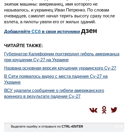
экипаж машины: американец, имя которого не
называлось, и украинец Иван Петренко. По словам
очевидцев, самолет начал терять высоту сразу после
взлета, а пилоты увели его от жилых зданий.
дзен
Добавляйте
CСб
в свои источники
ЧИТАЙТЕ ТАКЖЕ:
Губернатор Калифорнии подтвердил гибель американца
при крушении Су-27 на Украине
Названа основная версия крушения украинского Су-27
В Сети появилось видео с места падения Су-27 на
Украине
ВСУ удалили сообщение о гибели американского
военного в результате падения Су-27
70
Выделите ошибку и отправьте по
CTRL+ENTER
ta / ta