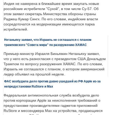
Индия не намерена в ближайшее время закупать новые
российские истребители "Сухой", в том числе Су-57. Об
этом заявил секретарь Министерства обороны страны
Раджеш Кумар Сингх. По его словам, индийские власти
сосредоточатся на модернизации имеющегося парка
истребителей.
Нетаньяху заявил, что Израиль не соглашался с планом
трамповского "Совета мира" по разоружению ХАМАС
Премьер-министр Израиля Биньямин Нетаньяху заявил,
что у него есть разногласия с президентом США Дональдом
Трампом по вопросу разоружения ХАМАС. По его словам,
Израиль не соглашался с планом, о котором американский
лидер объявил на прошлой неделе.
ФАС возбудила дело против давно ушедшей из РФ Apple из-за
непредустановки RuStore и Max
Федеральная антимонопольная служба возбудила дело
против корпорации Apple за неисполнения требований о
предустановке производителями гаджетов приложений
RuStore и мессенджера Max на устройства, продающиеся