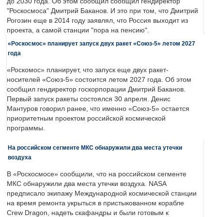
до 2030 года. Об этом сообщил сообщил гендиректор
"Роскосмоса" Дмитрий Баканов. И это при том, что Дмитрий
Рогозин еще в 2014 году заявлял, что Россия выходит из
проекта, а самой станции "пора на пенсию".
«Роскосмос» планирует запуск двух ракет «Союз-5» летом 2027
года
«Роскомос» планирует, что запуск еще двух ракет-
носителей «Союз-5» состоится летом 2027 года. Об этом
сообщил гендиректор госкорпорации Дмитрий Баканов.
Первый запуск ракеты состоялся 30 апреля. Денис
Мантуров говорил ранее, что именно «Союз-5» остается
приоритетным проектом российской космической
программы.
На российском сегменте МКС обнаружили два места утечки
воздуха
В «Роскосмосе» сообщили, что на российском сегменте
МКС обнаружили два места утечки воздуха. NASA
предписало экипажу Международной космической станции
на время ремонта укрыться в пристыкованном корабле
Crew Dragon, надеть скафандры и были готовым к