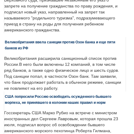
Верховного суда, признавшее незаконным его указ о
запрете на получение гражданства по праву рождения, и
подписал новый указ, направленный на запрет так
называемого "родильного туризма", подразумевающего
приезд в страну на роды для получения ребенком
американского гражданства.
Великобритания ввела санкции против Озон банка и еще пяти
банков из РФ
Великобритания расширила санкционный список против
России.В него были включены 12 компаний, в том числе
ряд банков, а также одно физическое лицо и шесть судов.
Под санкции попал, в частности Озон банк. Там заявили,
что банк продолжает работать в обычном режиме, санкции
не повлияют на его работу.
США попросили Россию освободить осужденного бывшего
морпеха, не принявшего в колонии наших правил и норм
Госсекретарь США Марко Рубио на встрече с министром
иностранных дел Сергеем Лавровым, которая прошла 23
июля, подписал вопрос об освобождении бывшего
американского морского пехотинца Роберта Гилмана,