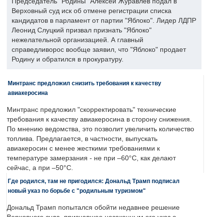
Председатель "Родины" Алексей Журавлев подал в
Верховный суд иск об отмене регистрации списка
кандидатов в парламент от партии "Яблоко". Лидер ЛДПР
Леонид Слуцкий призвал признать "Яблоко"
нежелательной организацией. А главный
справедливорос вообще заявил, что "Яблоко" продает
Родину и обратился в прокуратуру.
Минтранс предложил снизить требования к качеству
авиакеросина
Минтранс предложил "скорректировать" технические
требования к качеству авиакеросина в сторону снижения.
По мнению ведомства, это позволит увеличить количество
топлива. Предлагается, в частности, выпускать
авиакеросин с менее жесткими требованиями к
температуре замерзания - не при –60°C, как делают
сейчас, а при –50°C.
Где родился, там не пригодился: Дональд Трамп подписал
новый указ по борьбе с "родильным туризмом"
Дональд Трамп попытался обойти недавнее решение