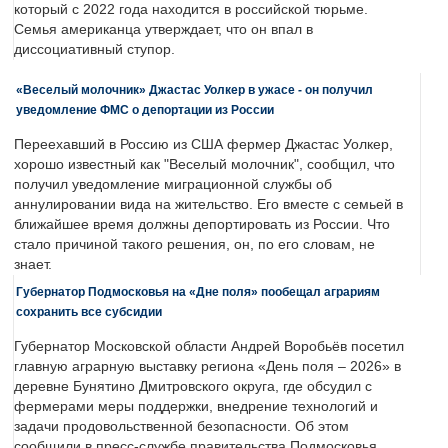
который с 2022 года находится в российской тюрьме.
Семья американца утверждает, что он впал в
диссоциативный ступор.
«Веселый молочник» Джастас Уолкер в ужасе - он получил
уведомление ФМС о депортации из России
Переехавший в Россию из США фермер Джастас Уолкер,
хорошо известный как "Веселый молочник", сообщил, что
получил уведомление миграционной службы об
аннулировании вида на жительство. Его вместе с семьей в
ближайшее время должны депортировать из России. Что
стало причиной такого решения, он, по его словам, не
знает.
Губернатор Подмосковья на «Дне поля» пообещал аграриям
сохранить все субсидии
Губернатор Московской области Андрей Воробьёв посетил
главную аграрную выставку региона «День поля – 2026» в
деревне Бунятино Дмитровского округа, где обсудил с
фермерами меры поддержки, внедрение технологий и
задачи продовольственной безопасности. Об этом
сообщили в пресс-службе правительства Подмосковья.