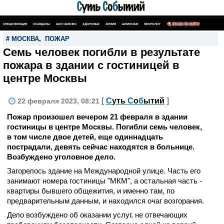
СПЕЦОПЕРАЦИЯ
СКАНДАЛЫ
ШОУ-БИЗНЕС
ЗДОРОВЬЕ
АРМИЯ
ШПИОНАЖ
НЕКРОЛОГ
ПОИСК ПО САЙТУ
#
МОСКВА
,
ПОЖАР
Семь человек погибли в результате
пожара в здании с гостиницей в
центре Москвы
[
С
уть
С
о
б
ытий
]
22 февраля 2023, 08:21
Пожар произошел вечером 21 февраля в здании
гостиницы в центре Москвы. Погибли семь человек,
в том числе двое детей, еще одиннадцать
пострадали, девять сейчас находятся в больнице.
Возбуждено уголовное дело.
Загорелось здание на Международной улице. Часть его
занимают номера гостиницы "МКМ", а остальная часть -
квартиры бывшего общежития, и именно там, по
предварительным данным, и находился очаг возгорания.
Дело возбуждено об оказании услуг, не отвечающих