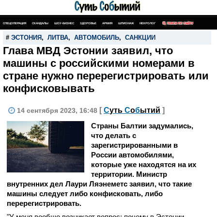
СПЕЦОПЕРАЦИЯ
СКАНДАЛЫ
ШОУ-БИЗНЕС
ЗДОРОВЬЕ
АРМИЯ
ШПИОНАЖ
НЕКРОЛОГ
ПОИСК ПО САЙТУ
#
ЭСТОНИЯ
,
ЛИТВА
,
АВТОМОБИЛЬ
,
САНКЦИИ
Глава МВД Эстонии заявил, что
машины с российскими номерами в
стране нужно перерегистрировать или
конфисковывать
[
С
уть
С
о
б
ытий
]
14 сентября 2023, 16:48
Страны Балтии задумались,
что делать с
зарегистрированными в
России автомобилями,
которые уже находятся на их
территории. Министр
внутренних дел Лаури Ляэнеметс заявил, что такие
машины следует либо конфисковать, либо
перерегистрировать.
"У меня вообще возникает вопрос: почему в Эстонии