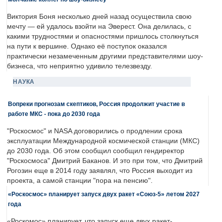
Виктория Боня несколько дней назад осуществила свою
мечту — ей удалось взойти на Эверест. Она делилась, с
какими трудностями и опасностями пришлось столкнуться
на пути к вершине. Однако её поступок оказался
практически незамеченным другими представителями шоу-
бизнеса, что неприятно удивило телезвезду.
НАУКА
Вопреки прогнозам скептиков, Россия продолжит участие в
работе МКС - пока до 2030 года
"Роскосмос" и NASA договорились о продлении срока
эксплуатации Международной космической станции (МКС)
до 2030 года. Об этом сообщил сообщил гендиректор
"Роскосмоса" Дмитрий Баканов. И это при том, что Дмитрий
Рогозин еще в 2014 году заявлял, что Россия выходит из
проекта, а самой станции "пора на пенсию".
«Роскосмос» планирует запуск двух ракет «Союз-5» летом 2027
года
«Роскомос» планирует, что запуск еще двух ракет-