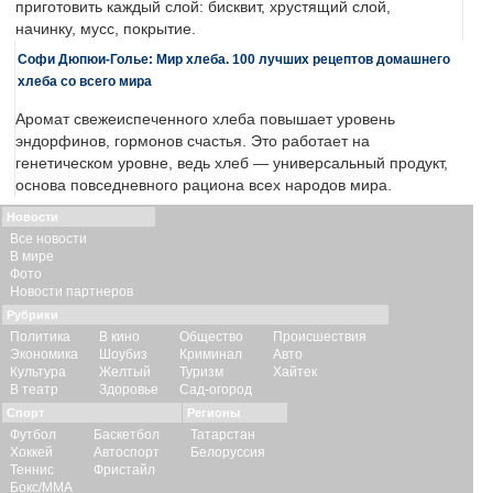
приготовить каждый слой: бисквит, хрустящий слой,
начинку, мусс, покрытие.
Софи Дюпюи-Голье: Мир хлеба. 100 лучших рецептов домашнего
хлеба со всего мира
Аромат свежеиспеченного хлеба повышает уровень
эндорфинов, гормонов счастья. Это работает на
генетическом уровне, ведь хлеб — универсальный продукт,
основа повседневного рациона всех народов мира.
Новости
Все новости
В мире
Фото
Новости партнеров
Рубрики
Политика
В кино
Общество
Происшествия
Экономика
Шоубиз
Криминал
Авто
Культура
Желтый
Туризм
Хайтек
В театр
Здоровье
Сад-огород
Спорт
Регионы
Футбол
Баскетбол
Татарстан
Хоккей
Автоспорт
Белоруссия
Теннис
Фристайл
Бокс/ММА