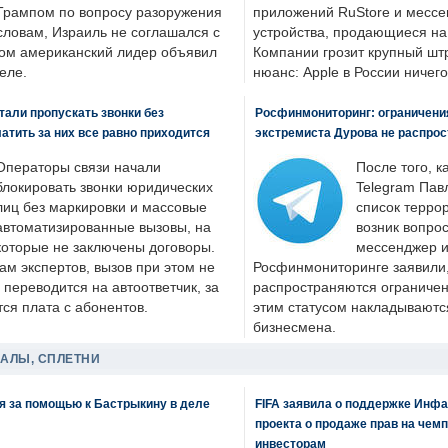
Трампом по вопросу разоружения
приложений RuStore и месс
словам, Израиль не соглашался с
устройства, продающиеся на
ром американский лидер объявил
Компании грозит крупный штр
еле.
нюанс: Apple в России ничего
али пропускать звонки без
Росфинмониторинг: ограничения
латить за них все равно приходится
экстремиста Дурова не распрос
Операторы связи начали
После того, к
блокировать звонки юридических
Telegram Пав
лиц без маркировки и массовые
список террор
автоматизированные вызовы, на
возник вопрос
которые не заключены договоры.
мессенджер и
ам экспертов, вызов при этом не
Росфинмониторинге заявили, 
 переводится на автоответчик, за
распространяются ограничени
ся плата с абонентов.
этим статусом накладываютс
бизнесмена.
ДАЛЫ, СПЛЕТНИ
я за помощью к Бастрыкину в деле
FIFA заявила о поддержке Инфа
проекта о продаже прав на чем
инвесторам