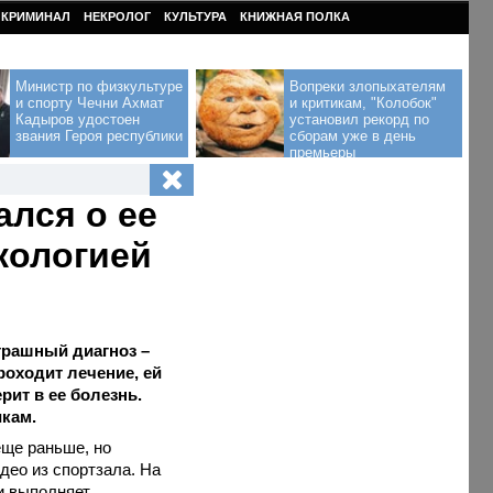
КРИМИНАЛ
НЕКРОЛОГ
КУЛЬТУРА
КНИЖНАЯ ПОЛКА
Министр по физкультуре
Вопреки злопыхателям
и спорту Чечни Ахмат
и критикам, "Колобок"
Кадыров удостоен
установил рекорд по
звания Героя республики
сборам уже в день
премьеры
лся о ее
кологией
трашный диагноз –
роходит лечение, ей
рит в ее болезнь.
кам.
ще раньше, но
део из спортзала. На
и выполняет