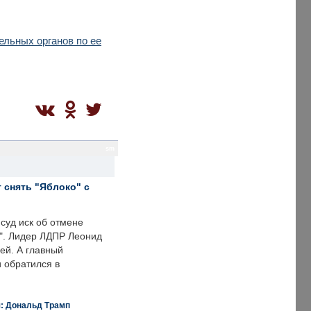
ельных органов по ее
sm
 снять "Яблоко" с
суд иск об отмене
о". Лидер ЛДПР Леонид
ей. А главный
и обратился в
я: Дональд Трамп