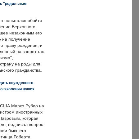
 с "родильным
п попытался обойти
ение Верховного
вшее незаконным его
е на получение
по праву рождения, и
ленный на запрет так
изма",
страну на роды для
нского гражданства.
дить осужденного
о в колонии наших
 США Марко Рубио на
нистром иностранных
Лавровым, которая
ля, подписал вопрос
нии бывшего
отинца Роберта