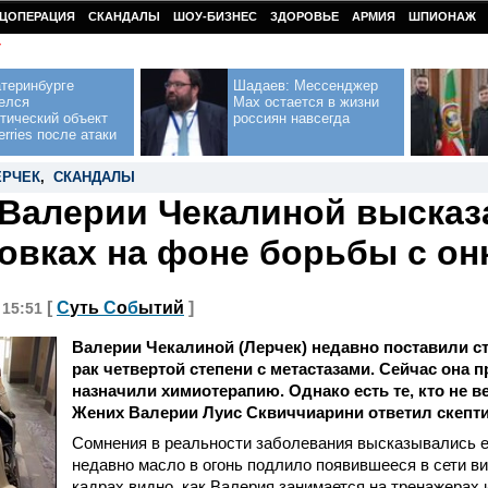
ЦОПЕРАЦИЯ
СКАНДАЛЫ
ШОУ-БИЗНЕС
ЗДОРОВЬЕ
АРМИЯ
ШПИОНАЖ
У
теринбурге
Шадаев: Мессенджер
елся
Max остается в жизни
тический объект
россиян навсегда
erries после атаки
ЕРЧЕК
,
СКАНДАЛЫ
Валерии Чекалиной высказа
овках на фоне борьбы с он
[
С
уть
С
о
б
ытий
]
 15:51
Валерии Чекалиной (Лерчек) недавно поставили с
рак четвертой степени с метастазами. Сейчас она п
назначили химиотерапию. Однако есть те, кто не ве
Жених Валерии Луис Сквиччиарини ответил скепти
Сомнения в реальности заболевания высказывались е
недавно масло в огонь подлило появившееся в сети ви
кадрах видно, как Валерия занимается на тренажерах 