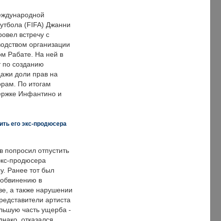
еждународной
тбола (FIFA) Джанни
овел встречу с
одством организации
м Рабате. На ней в
т по созданию
дажи доли прав на
рам. По итогам
держке Инфантино и
ить его экс-продюсера
в попросил отпустить
экс-продюсера
у. Ранее тот был
 обвинению в
е, а также нарушении
редставители артиста
льшую часть ущерба -
днако, отказался