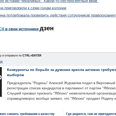
об истории Чекалиных: "Какой-то беспросветный мрак"
а приговорили к семи годам колонии
на потребовала проверить действия сотрудников правоохранит
дзен
Сб
в свои источники
у и отправьте по
CTRL+ENTER
НЯ
Конкуренты по борьбе за думские кресла активно требуют
выборов
Председатель "Родины" Алексей Журавлев подал в Верховный 
регистрации списка кандидатов в парламент от партии "Яблок
Слуцкий призвал признать "Яблоко" нежелательной организаци
справедливорос вообще заявил, что "Яблоко" продает Родину 
ил снизить требования к качеству
Где родился, там не пригодилс