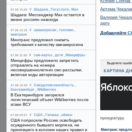
Ксения Собчак 
Артема Чекалин
#
Шадаев
, Госуслуги
, Max
07.08 15:43
Шадаев: Мессенджер Max остается в
Валерия Чекали
жизни россиян навсегда
делу
#
авиакеросин
, топливо
,
07.08 13:19
Добавляйте
C
минтранс
Минтранс предложил снизить
требования к качеству авиакеросина
#
сим-карты
, дети
, Минцифры
07.08 11:49
Минцифры предложило запретить
45
Выделите ошибк
отправлять на номера
несовершеннолетних смс-рассылки,
КАРТИНА Д
включая коды авторизации
#
Свердловскаяобласть
,
07.08 10:39
Екатеринбург
, Wildberries
В Екатеринбурге загорелся
логистический объект Wildberries после
атаки ВСУ
#
США
, Гилман
, обмен
07.08 09:27
прокуратуру.
США попросили Россию освободить
осужденного бывшего морпеха, не
принявшего в колонии наших правил и
Минтранс предлож