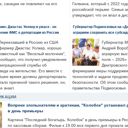
, санкции не повлияют на его
Гилмана, который с 2022 год
российской тюрьме. Семья 
утверждает, что он впал в ди
к» Джастас Уолкер в ужасе - он
Губернатор Подмосковья на «Д
ение ФМС о депортации из России
аграриям сохранить все субсид
Переехавший в Россию из США
Губернатор М
фермер Джастас Уолкер, хорошо
Андрей Вороб
известный как "Веселый молочник",
аграрную выс
сообщил, что получил уведомление
поля – 2026»
миграционной службы об
Дмитровского 
ида на жительство. Его вместе с
фермерами меры поддержки
йшее время должны депортировать
технологий и задачи продов
стало причиной такого решения, он,
безопасности. Об этом сооб
е знает.
правительства Подмосковья.
ИКАЦИИ
Вопреки злопыхателям и критикам, "Колобок" установил 
в день премьеры
Картина "Последний богатырь. Колобок" в день премьеры в Ро
по кассовым сборам. Фильм к 19.00 мск первого дня проката 