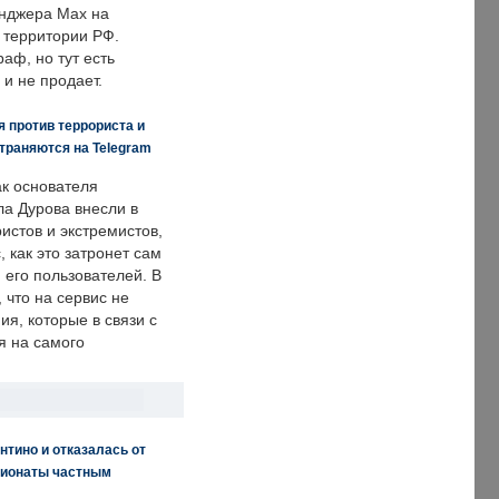
енджера Max на
 территории РФ.
аф, но тут есть
 и не продает.
 против террориста и
траняются на Telegram
ак основателя
ла Дурова внесли в
истов и экстремистов,
, как это затронет сам
 его пользователей. В
что на сервис не
я, которые в связи с
я на самого
нтино и отказалась от
пионаты частным