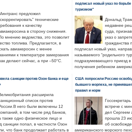
подписал новый указ по борьбе
туризмом"
Минтранс предложил
"скорректировать" технические
Дональд Трам
требования к качеству
недавнее реш
авиакеросина в сторону снижения.
суда, призна
По мнению ведомства, это позволит
указ о запрет
ество топлива. Предлагается, в
гражданства 
скать авиакеросин с менее
подписал новый указ, направ
ваниями к температуре замерзания
называемого "родильного тур
 как делают сейчас, а при –50°C.
подразумевающего приезд в 
получения ребенком америка
вела санкции против Озон банка и еще
США попросили Россию освобо
Ф
бывшего морпеха, не принявшег
правил и норм
Великобритания расширила
санкционный список против
Госсекретарь
России.В него были включены 12
встрече с ми
компаний, в том числе ряд банков,
дел Сергеем 
а также одно физическое лицо и
прошла 23 ию
д санкции попал, в частности Озон
об освобожде
ли, что банк продолжает работать в
американского морского пех