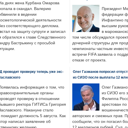
На днях жена Курбана Омарова
попала в скандал. Валерию
Президент М
обвинили в ведении
федерации фу
косметологической деятельности
Инфантино пр
без соответствующего диплома.
высшим руков
стал на защиту супруги и записал
в марокканско
м обратился к главе Следственного
том числе обсуждался проек
андру Бастрыкину с просьбой
дочерней структуры для про
итуации.
чемпионаты частным инвесто
встречи FIFA заявила о под
отказе от проекта.
 проводит проверку теперь уже экс-
Олег Газманов попросил отпуст
Заславского
из СИЗО после выплаты 12 млн
Появилась информация о том, что
Олег Газмано
правоохранительные органы
из СИЗО его 
проводят проверку в отношении
Филиппа Росс
бывшего ректора ГИТИСа Григория
арестован по
Заславского. Накануне стало
мошенничеств
н покидает должность 5 августа. Как
авторских и смежных прав. П
ктор написал заявление об
сообщили, что он погасил бо
бственному желанию.
12 миллионов рублей. Суд, о