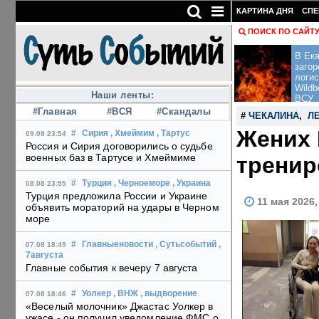
КАРТИНА ДНЯ
СПЕ
ПОИСК ПО САЙТ
В Ека
загор
логис
Wildb
Наши ленты:
ВСУ
#Главная
#ВСЯ
#Скандалы
#
ЧЕКАЛИНА
,
Л
Жених 
#
Сирия
, Хмеймим
, Тартус
09.08 23:54
Россия и Сирия договорились о судьбе
военных баз в Тартусе и Хмеймиме
тренир
#
Турция
, Черноеморе
, Украина
08.08 23:55
Турция предложила России и Украине
11 мая 2026,
объявить мораторий на удары в Черном
море
#
Главныеновости
, Сутьсобытий
,
07.08 18:49
7августа
Главные события к вечеру 7 августа
#
Уолкер
, ВНЖ
, выдворение
07.08 18:46
«Веселый молочник» Джастас Уолкер в
ужасе - он получил уведомление ФМС о