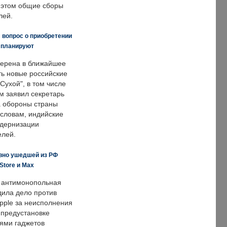
и этом общие сборы
лей.
 вопрос о приобретении
е планируют
ерена в ближайшее
ть новые российские
Сухой", в том числе
м заявил секретарь
 обороны страны
 словам, индийские
одернизации
елей.
вно ушедшей из РФ
Store и Max
 антимонопольная
дила дело против
pple за неисполнения
 предустановке
ями гаджетов