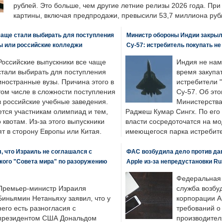
рублей. Это больше, чем другие летние релизы 2026 года. Пр
картины, включая предпродажи, превысили 53,7 миллиона руб
чаще стали выбирать для поступления
Министр обороны Индии закрыл
ы или российские колледжи
Су-57: истребитель покупать н
Российские выпускники все чаще
Индия не нам
стали выбирать для поступления
время закупа
иностранные вузы. Причина этого в
истребители "
том числе в сложности поступления
Су-57. Об это
в российские учебные заведения.
Министерства
ется участникам олимпиад и тем,
Раджеш Кумар Сингх. По его
о квотам. Из-за этого выпускники
власти сосредоточатся на м
т в сторону Европы или Китая.
имеющегося парка истребит
, что Израиль не соглашался с
ФАС возбудила дело против да
кого "Совета мира" по разоружению
Apple из-за непредустановки Ru
Федеральная
Премьер-министр Израиля
служба возбу
Биньямин Нетаньяху заявил, что у
корпорации A
него есть разногласия с
требований о
президентом США Дональдом
производител