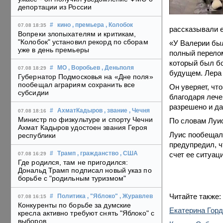
депортации из России
#
кино
, премьера
, Колобок
07.08 18:35
рассказывали е
Вопреки злопыхателям и критикам,
"Колобок" установил рекорд по сборам
«У Валерии был
уже в день премьеры
полный перелом
который был бо
#
МО
, Воробьев
, Деньполя
07.08 18:29
будущем. Лера 
Губернатор Подмосковья на «Дне поля»
пообещал аграриям сохранить все
Он уверяет, чт
субсидии
благодаря лече
разрешено и да
#
АхматКадыров
, звание
, Чечня
07.08 18:16
Министр по физкультуре и спорту Чечни
По словам Луис
Ахмат Кадыров удостоен звания Героя
Луис пообещал,
республики
предупредил, ч
счет ее ситуаци
#
Трамп
, гражданство
, США
07.08 16:29
Где родился, там не пригодился:
Дональд Трамп подписал новый указ по
борьбе с "родильным туризмом"
Читайте также:
#
Политика
, "Яблоко"
, Журавлев
07.08 16:15
Конкуренты по борьбе за думские
Екатерина Горд
кресла активно требуют снять "Яблоко" с
выборов