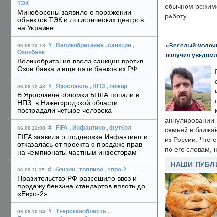
ТЭК
обычном режиме
Минобороны заявило о поражении
работу.
объектов ТЭК и логистических центров
на Украине
«Веселый молочни
#
Великобритания
, санкции
,
06.08 13:18
Озонбанк
получил уведомл
Великобритания ввела санкции против
Озон банка и еще пяти банков из РФ
#
Ярославль
, НПЗ
, пожар
06.08 12:48
В Ярославле обломки БПЛА попали в
НПЗ, в Нижегородской области
пострадали четыре человека
аннулировании в
#
FIFA
, Инфантино
, футбол
06.08 12:08
семьей в ближа
FIFA заявила о поддержке Инфантино и
из России. Что 
отказалась от проекта о продаже прав
по его словам, н
на чемпионаты частным инвесторам
НАШИ ПУБЛ
#
бензин
, топливо
, евро-2
06.08 11:25
Правительство РФ разрешило ввоз и
продажу бензина стандартов вплоть до
«Евро-2»
#
Тверскаяобласть
,
06.08 10:04