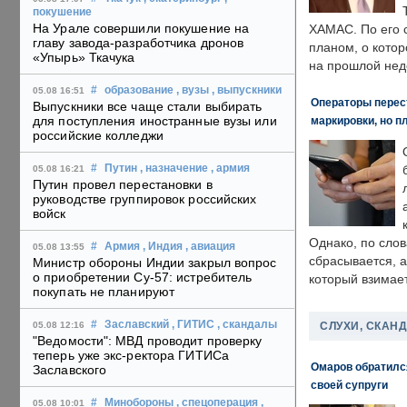
покушение
На Урале совершили покушение на
ХАМАС. По его 
главу завода-разработчика дронов
планом, о кото
«Упырь» Ткачука
на прошлой нед
#
образование
, вузы
, выпускники
05.08 16:51
Операторы перест
Выпускники все чаще стали выбирать
для поступления иностранные вузы или
маркировки, но п
российские колледжи
#
Путин
, назначение
, армия
05.08 16:21
Путин провел перестановки в
руководстве группировок российских
войск
Однако, по слов
#
Армия
, Индия
, авиация
05.08 13:55
сбрасывается, а
Министр обороны Индии закрыл вопрос
о приобретении Су-57: истребитель
который взимает
покупать не планируют
#
Заславский
, ГИТИС
, скандалы
СЛУХИ, СКАН
05.08 12:16
"Ведомости": МВД проводит проверку
теперь уже экс-ректора ГИТИСа
Омаров обратилс
Заславского
своей супруги
#
Минобороны
, спецоперация
,
05.08 10:01