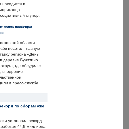
а находится в
американца
ссоциативный ступор.
не поля» пообещал
ии
осковской области
ьёв посетил главную
тавку региона «День
 в деревне Бунятино
округа, где обсудил с
, внедрение
ольственной
щили в пресс-службе
рекорд по сборам уже
ссии установил рекорд
заработал 44,8 миллиона