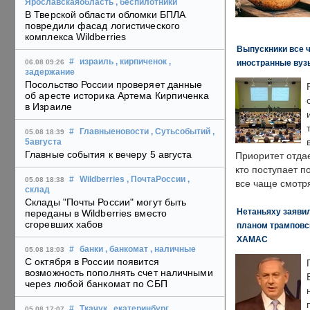
Ярославскаяобласть
, беспилотники
В Тверской области обломки БПЛА
повредили фасад логистического
комплекса Wildberries
Выпускники все 
#
израиль
, кирпиченок
,
иностранные вуз
06.08 09:26
задержание
Посольство России проверяет данные
об аресте историка Артема Кирпиченка
в Израиле
#
Главныеновости
, Сутьсобытий
,
05.08 18:39
5августа
Главные события к вечеру 5 августа
Приоритет отда
кто поступает п
#
Wildberries
, ПочтаРоссии
,
05.08 18:38
все чаще смотря
склад
Склады "Почты России" могут быть
Нетаньяху заявил
переданы в Wildberries вместо
сгоревших хабов
планом трамповс
ХАМАС
#
банки
, банкомат
, наличные
05.08 18:03
С октября в России появится
возможность пополнять счет наличными
через любой банкомат по СБП
#
Ткачук
, екатеринбург
,
05.08 17:07