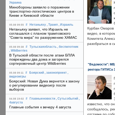
Украина
Минобороны заявило о поражении
транспортно-логистических центров в
Киеве и Киевской области
#
Нетаньяху
, Трамп
, Израиль
05.08 09:55
Курбан Омаров в
Нетаньяху заявил, что Израиль не
соглашался с планом трамповского
видео, в которо
"Совета мира" по разоружению ХАМАС
Комитета Алекс
разобраться в с
#
Тульскаяобласть
, беспилотник
05.08 09:38
, Wildberries
В Тульской области после атаки БПЛА
повреждены два дома и загорелся
сортировочный центр Wildberries
"Ведомости": МВД
ректора ГИТИСа 
#
Боярский
, законопроект
,
05.08 09:11
видеоигры
Боярский: Новая Дума вернется к закону
о регулировании видеоигр после
выборов
#
Главныеновости
, Сутьсобытий
,
04.08 19:02
4августа
известно, что о
Главные события к вечеру 4 августа
сообщалось, ре
отставке по со