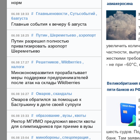
норм
авиакеросина
#
Главныеновости
, Сутьсобытий
,
06.08 18:33
6августа
Главные события к вечеру 6 августа
#
Путин
, Шереметьево
, аэропорт
06.08 18:25
Путин разрешил полностью
увеличить колич
приватизировать аэропорт
Шереметьево
частности, выпу
жесткими требо
#
Решетников
, Wildberries
,
06.08 17:27
- не при –60°C,
налоги
Минэкономразвития прорабатывает
меры поддержки предпринимателей
после атак на склады Wildberries
Великобритания в
пяти банков из Р
#
Омаров
, скандалы
06.08 16:27
Омаров обратился за помощью к
Бастрыкину в деле своей супруги
#
образование
, вузы
, квоты
06.08 15:33
Ректор МГИМО предложил ввести квоты
для олимпиадников при приеме в вузы
шесть судов. По
банк. Там заяви
#
минобороны
, спецоперация
,
06.08 15:04