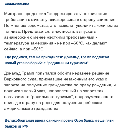
авиакеросина
Минтранс предложил "скорректировать" технические
требования к качеству авиакеросина в сторону снижения.
По мнению ведомства, это позволит увеличить количество
топлива. Предлагается, в частности, выпускать
авиакеросин с менее жесткими требованиями к
температуре замерзания - не при –60°C, как делают
сейчас, а при –50°C.
Где родился, там не пригодился: Дональд Трамп подписал
новый указ по борьбе с "родильным туризмом"
Дональд Трамп попытался обойти недавнее решение
Верховного суда, признавшее незаконным его указ о
запрете на получение гражданства по праву рождения, и
подписал новый указ, направленный на запрет так
называемого "родильного туризма", подразумевающего
приезд в страну на роды для получения ребенком
американского гражданства.
Великобритания ввела санкции против Озон банка и еще пяти
банков из РФ