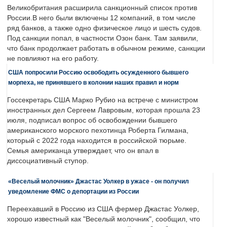
Великобритания расширила санкционный список против
России.В него были включены 12 компаний, в том числе
ряд банков, а также одно физическое лицо и шесть судов.
Под санкции попал, в частности Озон банк. Там заявили,
что банк продолжает работать в обычном режиме, санкции
не повлияют на его работу.
США попросили Россию освободить осужденного бывшего
морпеха, не принявшего в колонии наших правил и норм
Госсекретарь США Марко Рубио на встрече с министром
иностранных дел Сергеем Лавровым, которая прошла 23
июля, подписал вопрос об освобождении бывшего
американского морского пехотинца Роберта Гилмана,
который с 2022 года находится в российской тюрьме.
Семья американца утверждает, что он впал в
диссоциативный ступор.
«Веселый молочник» Джастас Уолкер в ужасе - он получил
уведомление ФМС о депортации из России
Переехавший в Россию из США фермер Джастас Уолкер,
хорошо известный как "Веселый молочник", сообщил, что