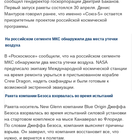
сообщил гендиректор госкорпорации Дмитрий Баканов.
Первый запуск ракеты состоялся 30 апреля. Денис
Мантуров говорил ранее, что именно «Союз-5» остается
приоритетным проектом российской космической
программы.
На российском сегменте МКС обнаружили два места утечки
воздуха
В «Роскосмосе» сообщили, что на российском сегменте
МКС обнаружили два места утечки воздуха. NASA
предписало экипажу Международной космической станции
на время ремонта укрыться в пристыкованном корабле
Crew Dragon, надеть скафандры и были готовым к
возможной экстренной эвакуации.
Ракета компании Безоса взорвалась во время испытаний
Ракета-носитель New Glenn компании Blue Origin Джеффа
Безоса взорвалась во время испытаний силовой установки
на стартовом комплексе на мысе Канаверал во Флориде.
По словам Джеффа Безоса, компания выясняет причины
взрыва. Он заверил, что компания восстановит все, что
нужно, и вернется к полетам.