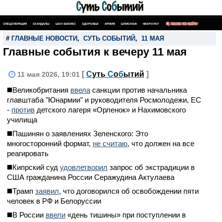
СПЕЦОПЕРАЦИЯ
СКАНДАЛЫ
ШОУ-БИЗНЕС
ЗДОРОВЬЕ
АРМИЯ
ШПИОНАЖ
НЕКРОЛОГ
ПОИСК ПО САЙТУ
#
ГЛАВНЫЕ НОВОСТИ
,
СУТЬ СОБЫТИЙ
,
11 МАЯ
Главные события к вечеру 11 мая
[
С
уть
С
о
б
ытий
]
11 мая 2026, 19:01
◼️Великобритания
ввела
санкции против начальника
главштаба "Юнармии" и руководителя Росмолодежи, ЕС
-
против
детского лагеря «Орленок» и Нахимовского
училища
◼️Пашинян о заявлениях Зеленского: Это
многосторонний формат,
не считаю
, что должен на все
реагировать
◼️Кипрский суд
удовлетворил
запрос об экстрадиции в
США гражданина России Серажудина Актулаева
◼️Трамп
заявил
, что договорился об освобождении пяти
человек в РФ и Белоруссии
◼️В России
ввели
«день тишины» при поступлении в