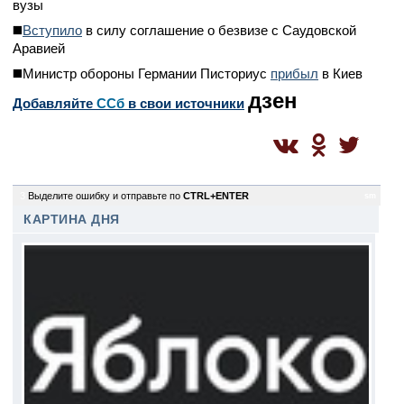
вузы
◼️
Вступило
в силу соглашение о безвизе с Саудовской
Аравией
◼️Министр обороны Германии Писториус
прибыл
в Киев
дзен
Добавляйте
CСб
в свои источники
3
Выделите ошибку и отправьте по
CTRL+ENTER
sm
КАРТИНА ДНЯ