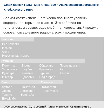
Софи Дюпюи-Голье: Мир хлеба. 100 лучших рецептов домашнего
хлеба со всего мира
Аромат свежеиспеченного хлеба повышает уровень
эндорфинов, гормонов счастья. Это работает на
генетическом уровне, ведь хлеб — универсальный продукт,
основа повседневного рациона всех народов мира.
Новости
Все новости
В мире
Фото
Новости партнеров
Рубрики
Политика
В кино
Общество
Происшествия
Экономика
Шоубиз
Криминал
Авто
Культура
Желтый
Туризм
Хайтек
В театр
Здоровье
Сад-огород
Спорт
Регионы
Футбол
Баскетбол
Татарстан
Хоккей
Автоспорт
Белоруссия
Теннис
Фристайл
Бокс/ММА
© Сетевое издание "Суть событий" (argumentiru.com) Свидетельство о