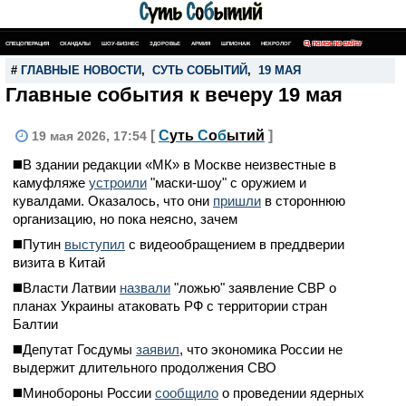
СПЕЦОПЕРАЦИЯ
СКАНДАЛЫ
ШОУ-БИЗНЕС
ЗДОРОВЬЕ
АРМИЯ
ШПИОНАЖ
НЕКРОЛОГ
ПОИСК ПО САЙТУ
#
ГЛАВНЫЕ НОВОСТИ
,
СУТЬ СОБЫТИЙ
,
19 МАЯ
Главные события к вечеру 19 мая
[
С
уть
С
о
б
ытий
]
19 мая 2026, 17:54
◼️В здании редакции «МК» в Москве неизвестные в
камуфляже
устроили
"маски-шоу" с оружием и
кувалдами. Оказалось, что они
пришли
в стороннюю
организацию, но пока неясно, зачем
◼️Путин
выступил
с видеообращением в преддверии
визита в Китай
◼️Власти Латвии
назвали
"ложью" заявление СВР о
планах Украины атаковать РФ с территории стран
Балтии
◼️Депутат Госдумы
заявил
, что экономика России не
выдержит длительного продолжения СВО
◼️Минобороны России
сообщило
о проведении ядерных