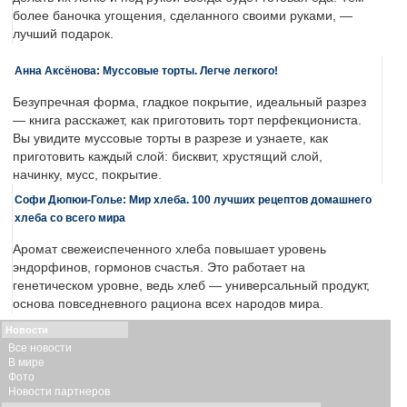
более баночка угощения, сделанного своими руками, —
лучший подарок.
Анна Аксёнова: Муссовые торты. Легче легкого!
Безупречная форма, гладкое покрытие, идеальный разрез
— книга расскажет, как приготовить торт перфекциониста.
Вы увидите муссовые торты в разрезе и узнаете, как
приготовить каждый слой: бисквит, хрустящий слой,
начинку, мусс, покрытие.
Софи Дюпюи-Голье: Мир хлеба. 100 лучших рецептов домашнего
хлеба со всего мира
Аромат свежеиспеченного хлеба повышает уровень
эндорфинов, гормонов счастья. Это работает на
генетическом уровне, ведь хлеб — универсальный продукт,
основа повседневного рациона всех народов мира.
Новости
Все новости
В мире
Фото
Новости партнеров