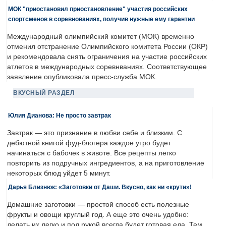
МОК "приостановил приостановление" участия российских
спортсменов в соревнованиях, получив нужные ему гарантии
Международный олимпийский комитет (МОК) временно
отменил отстранение Олимпийского комитета России (ОКР)
и рекомендовала снять ограничения на участие российских
атлетов в международных соревнваниях. Соответствующее
заявление опубликовала пресс-служба МОК.
ВКУСНЫЙ РАЗДЕЛ
Юлия Дианова: Не просто завтрак
Завтрак — это признание в любви себе и близким. С
дебютной книгой фуд-блогера каждое утро будет
начинаться с бабочек в животе. Все рецепты легко
повторить из подручных ингредиентов, а на приготовление
некоторых блюд уйдет 5 минут.
Дарья Близнюк: «Заготовки от Даши. Вкусно, как ни «крути»!
Домашние заготовки — простой способ есть полезные
фрукты и овощи круглый год. А еще это очень удобно:
делать их легко и под рукой всегда будет готовая еда. Тем