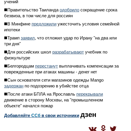
учений
◼️Правительство Таиланда
одобрило
сокращение срока
безвиза, в том числе для россиян
◼️В Минфине
предложили
ужесточить условия семейной
ипотеки
◼️Трамп
заявил
, что отложил удар по Ирану "на два или
три дня"
◼️Для российских школ
разрабатывают
учебник по
физкультуре
◼️Белгородцам
перестанут
выплачивать компенсации за
поврежденные при атаках машины - денег нет
◼️Сын основателя сети магазинов одежды Mango
задержан
по подозрению в убийстве отца
◼️После атаки БПЛА на Ярославль
перекрывали
движение в сторону Москвы, на "промышленном
объекте" начался пожар
дзен
Добавляйте
CСб
в свои источники