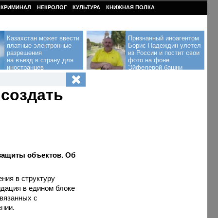
КРИМИНАЛ
НЕКРОЛОГ
КУЛЬТУРА
КНИЖНАЯ ПОЛКА
Казахстан может ввести
Признанный иноагентом
платные электронные
Борис Надеждин улетел
разрешения
из России и постит свои
на въезд в страну для
фото на фоне
иностранцев
Эйфелевой башни
 создать
защиты объектов. Об
ения в структуру
идация в едином блоке
связанных с
ении.