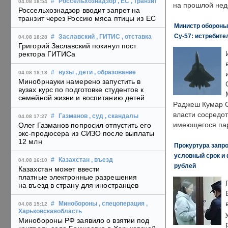
#
Россельхознадзор
, ЕС
, транзит
04.08 18:54
на прошлой нед
Россельхознадзор вводит запрет на
транзит через Россию мяса птицы из ЕС
Министр обороны
Су-57: истребите
#
Заславский
, ГИТИС
, отставка
04.08 18:28
Григорий Заславский покинул пост
ректора ГИТИСа
#
вузы
, дети
, образование
04.08 18:13
Минобрнауки намерено запустить в
вузах курс по подготовке студентов к
семейной жизни и воспитанию детей
Раджеш Кумар С
власти сосредо
#
Газманов
, суд
, скандалы
04.08 17:27
имеющегося пар
Олег Газманов попросил отпустить его
экс-продюсера из СИЗО после выплаты
12 млн
Прокуртура запр
условный срок и 
#
Казахстан
, въезд
04.08 16:10
рублей
Казахстан может ввести
платные электронные разрешения
на въезд в страну для иностранцев
#
Минобороны
, спецоперация
,
04.08 15:12
Харьковскаяобласть
Минобороны РФ заявило о взятии под