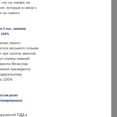
что на сервис не
я, которые в связи с
я на самого
 3 тыс. законов,
а 100%
ение своего
гося восьмого созыва
 три тысячи законов.
ил спикер нижней
мента Вячеслав
лания президента
едеральному
а 100%.
оссии резко
планированные
арушений ПДД в