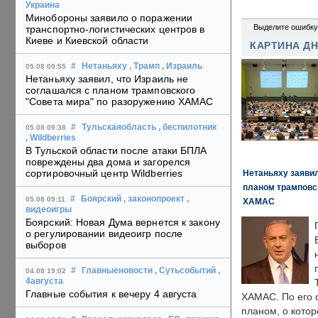
Украина
Минобороны заявило о поражении
1
Выделите ошибку
транспортно-логистических центров в
Киеве и Киевской области
КАРТИНА Д
#
Нетаньяху
, Трамп
, Израиль
05.08 09:55
Нетаньяху заявил, что Израиль не
соглашался с планом трамповского
"Совета мира" по разоружению ХАМАС
#
Тульскаяобласть
, беспилотник
05.08 09:38
, Wildberries
В Тульской области после атаки БПЛА
повреждены два дома и загорелся
сортировочный центр Wildberries
Нетаньяху заявил
планом трамповс
#
Боярский
, законопроект
,
05.08 09:11
ХАМАС
видеоигры
Боярский: Новая Дума вернется к закону
о регулировании видеоигр после
выборов
#
Главныеновости
, Сутьсобытий
,
04.08 19:02
4августа
Главные события к вечеру 4 августа
ХАМАС. По его 
планом, о кото