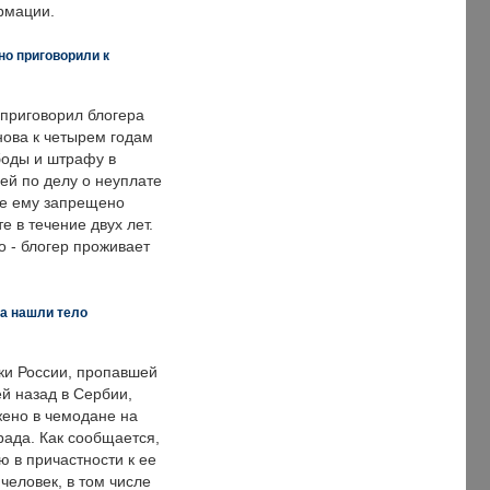
рмации.
но приговорили к
 приговорил блогера
нова к четырем годам
оды и штрафу в
ей по делу о неуплате
же ему запрещено
е в течение двух лет.
 - блогер проживает
а нашли тело
ки России, пропавшей
й назад в Сербии,
ено в чемодане на
рада. Как сообщается,
ю в причастности к ее
человек, в том числе