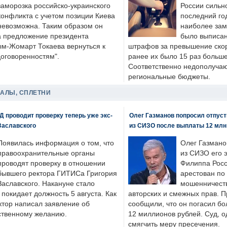
заморозка российско-украинского
России сильн
конфликта с учетом позиции Киева
последний год
невозможна. Таким образом он
наиболее зам
а предложение президента
было выписан
ым-Жомарт Токаева вернуться к
штрафов за превышение скоро
договоренностям".
ранее их было 15 раз больше
Соответственно недополучают
региональные бюджеты.
ДАЛЫ, СПЛЕТНИ
 проводит проверку теперь уже экс-
Олег Газманов попросил отпуст
Заславского
из СИЗО после выплаты 12 млн
Появилась информация о том, что
Олег Газмано
правоохранительные органы
из СИЗО его 
проводят проверку в отношении
Филиппа Росс
бывшего ректора ГИТИСа Григория
арестован по
Заславского. Накануне стало
мошенничеств
н покидает должность 5 августа. Как
авторских и смежных прав. П
ктор написал заявление об
сообщили, что он погасил бо
бственному желанию.
12 миллионов рублей. Суд, о
смягчить меру пресечения.