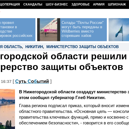
ЦОПЕРАЦИЯ
СКАНДАЛЫ
ШОУ-БИЗНЕС
ЗДОРОВЬЕ
АРМИЯ
ШПИОНАЖ
У
н провел
Склады "Почты России"
тановки в
могут быть переданы в
водстве
Wildberries вместо
ировок российских
сгоревших хабов
Я ОБЛАСТЬ
,
НИКИТИН
,
МИНИСТЕРСТВО ЗАЩИТЫ ОБЪЕКТОВ
городской области решили
рерство защиты объектов
[
С
уть
С
о
б
ытий
]
, 16:37
В Нижегородской области создадут министерство 
этом сообщил губернатор Глеб Никитин.
Глава региона подписал приказ, который вносит измен
областного правительства. «Основная цель — консол
правительства ключевых функций, прямо и косвенно 
обеспечением безопасности», - говорится в его сообщ