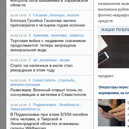
контроль села Бакшеевка в Харьковской
незаконном выв
области
миллиона рубле
фитнес-марафон
#
Гасанов
, блогеры
, налоги
04.08 15:03
Блогера Гусейна Гасанова заочно
средств.
приговорили к четырем годам колонии
НАШИ ПУБЛ
#
Армения
, политика
, запреты
04.08 13:10
Торговая война с недавним союзником
продолжается: теперь запрещена
минеральная вода
#
цб
, наличные
, банки
04.08 12:00
Спрос на наличные в июле стал
рекордным в этом году
продает.
#
Севастополь
, стрельба
,
04.08 11:05
военнослужащие
Операторы перест
Развожаев: Военный открыл огонь по
маркировки, но п
сослуживцам и жителям в Севастополе
#
Подмосковье
, Ленобласть
,
04.08 10:20
Тверскаяобласть
В Подмосковье при атаке БПЛА погибли
пять человек, в Тверской и
Ленинградской областях атакованы
склады Wildberries