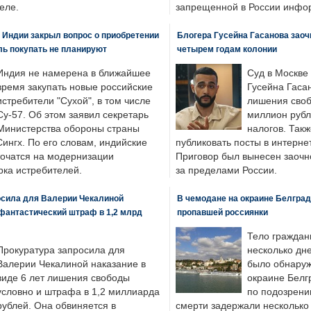
еле.
запрещенной в России инфо
 Индии закрыл вопрос о приобретении
Блогера Гусейна Гасанова заоч
ль покупать не планируют
четырем годам колонии
Индия не намерена в ближайшее
Суд в Москве
время закупать новые российские
Гусейна Гаса
истребители "Сухой", в том числе
лишения своб
Су-57. Об этом заявил секретарь
миллион рубл
Министерства обороны страны
налогов. Так
ингх. По его словам, индийские
публиковать посты в интернет
точатся на модернизации
Приговор был вынесен заочно
ка истребителей.
за пределами России.
осила для Валерии Чекалиной
В чемодане на окраине Белград
фантастический штраф в 1,2 млрд
пропавшей россиянки
Тело граждан
Прокуратура запросила для
несколько дне
Валерии Чекалиной наказание в
было обнаруж
виде 6 лет лишения свободы
окраине Белг
условно и штрафа в 1,2 миллиарда
по подозрени
рублей. Она обвиняется в
смерти задержали несколько 