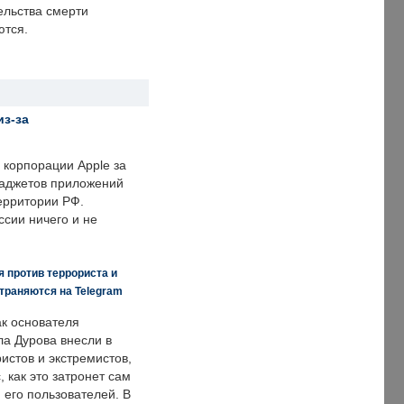
ельства смерти
ются.
из-за
корпорации Apple за
гаджетов приложений
ерритории РФ.
ссии ничего и не
 против террориста и
траняются на Telegram
ак основателя
ла Дурова внесли в
истов и экстремистов,
, как это затронет сам
 его пользователей. В