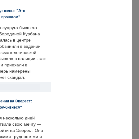
уг жены: "Это
в прошлом"
я супруга бывшего
Бородиной Курбана
алась в центре
 обвинили в ведении
осметологической
ывала в полиции - как
ни приехали в
еперь намерены
зжег скандал.
ении на Эверест:
оу-бизнесу"
я несколько дней
твила свою мечту —
ойти на Эверест. Она
акими трудностями и