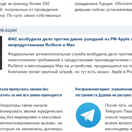
оде за границу более 250
гражданина Турции. Обстоят
й, полученных от проведения
девушки сейчас устанавлива
а. По сути, своих собственных
ИКАЦИИ
ФАС возбудила дело против давно ушедшей из РФ Apple 
непредустановки RuStore и Max
Федеральная антимонопольная служба возбудила дело против 
неисполнения требований о предустановке производителями 
RuStore и мессенджера Max на устройства, продающиеся на т
Компании грозит крупный штраф, но тут есть нюанс: Apple в Ро
али пропускать звонки без
Росфинмониторинг: ограничения
латить за них все равно приходится
экстремиста Дурова не распрос
Операторы связи начали
После того, к
блокировать звонки юридических
Telegram Пав
лиц без маркировки и массовые
список террор
автоматизированные вызовы, на
возник вопрос
которые не заключены договоры.
мессенджер и