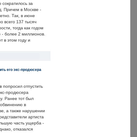
о сократилось за
. Причем в Москве -
етно. Так, в июне
о всего 137 тысяч
сти, тогда как годом
 - более 2 миллионов.
 в этом году и
ить его экс-продюсера
в попросил отпустить
экс-продюсера
у. Ранее тот был
 обвинению в
е, а также нарушении
редставители артиста
льшую часть ущерба -
днако, отказался