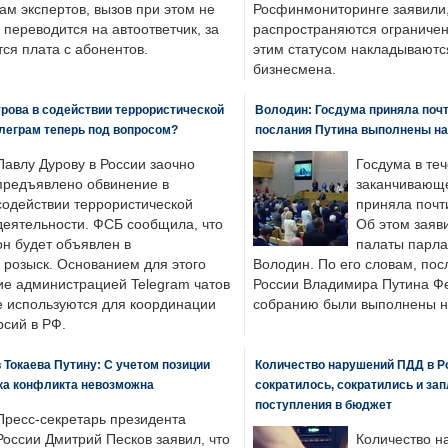
ам экспертов, вызов при этом не
Росфинмониторинге заявили, 
 переводится на автоответчик, за
распространяются ограничени
ся плата с абонентов.
этим статусом накладываютс
бизнесмена.
рова в содействии террористической
Володин: Госдума приняла почти
леграм теперь под вопросом?
послания Путина выполнены н
Павлу Дурову в России заочно
Госдума в теч
предъявлено обвинение в
заканчивающе
содействии террористической
приняла почти
деятельности. ФСБ сообщила, что
Об этом заяв
он будет объявлен в
палаты парла
розыск. Основанием для этого
Володин. По его словам, пос
ие администрацией Telegram чатов
России Владимира Путина Ф
е используются для координации
собранию были выполнены н
рсий в РФ.
 Токаева Путину: С учетом позиции
Количество нарушений ПДД в Р
ка конфликта невозможна
сократилось, сократились и за
поступления в бюджет
Пресс-секретарь президента
России Дмитрий Песков заявил, что
Количество н