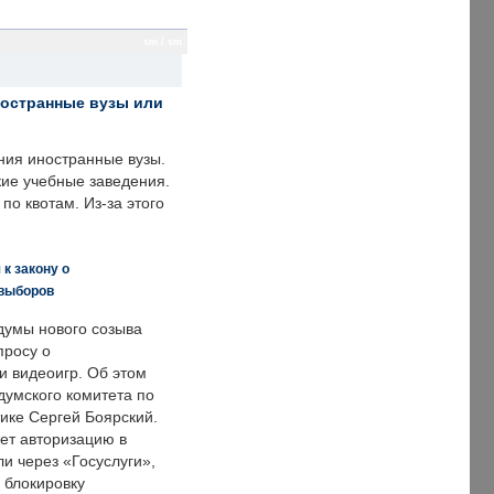
sm / sm
ностранные вузы или
ния иностранные вузы.
кие учебные заведения.
по квотам. Из-за этого
к закону о
 выборов
думы нового созыва
просу о
и видеоигр. Об этом
думского комитета по
ке Сергей Боярский.
ет авторизацию в
и через «Госуслуги»,
 блокировку