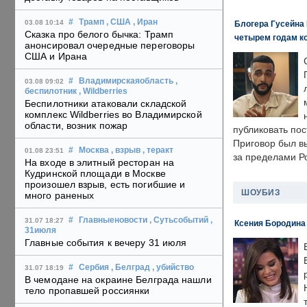
#
Трамп
, США
, Иран
03.08 10:14
Блогера Гусейна 
Сказка про белого бычка: Трамп
четырем годам к
анонсировал очередные переговоры
США и Ирана
#
Владимирскаяобласть
,
03.08 09:02
беспилотник
, Wildberries
Беспилотники атаковали складской
комплекс Wildberries во Владимирской
области, возник пожар
публиковать пос
Приговор был в
#
Москва
, взрыв
, теракт
01.08 23:51
за пределами Р
На входе в элитный ресторан на
Кудринской площади в Москве
произошел взрыв, есть погибшие и
ШОУБИЗ
много раненых
#
Главныеновости
, Сутьсобытий
,
31.07 18:27
Ксения Бородина
31июля
Главные события к вечеру 31 июля
#
Сербия
, Белград
, убийство
31.07 18:19
В чемодане на окраине Белграда нашли
тело пропавшей россиянки