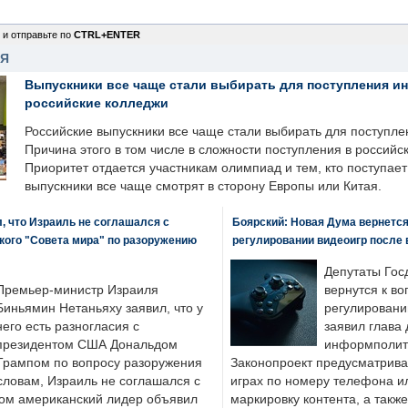
 и отправьте по
CTRL+ENTER
НЯ
Выпускники все чаще стали выбирать для поступления и
российские колледжи
Российские выпускники все чаще стали выбирать для поступле
Причина этого в том числе в сложности поступления в российс
Приоритет отдается участникам олимпиад и тем, кто поступает 
выпускники все чаще смотрят в сторону Европы или Китая.
, что Израиль не соглашался с
Боярский: Новая Дума вернется 
кого "Совета мира" по разоружению
регулировании видеоигр после
Депутаты Гос
Премьер-министр Израиля
вернутся к во
Биньямин Нетаньяху заявил, что у
регулировани
него есть разногласия с
заявил глава 
президентом США Дональдом
информполити
Трампом по вопросу разоружения
Законопроект предусматрива
словам, Израиль не соглашался с
играх по номеру телефона ил
ром американский лидер объявил
маркировку контента, а также