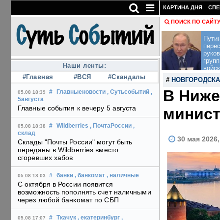
КАРТИНА ДНЯ
СПЕ
ПОИСК ПО САЙТ
Пути
перес
руко
групп
Наши ленты:
войск
#Главная
#ВСЯ
#Скандалы
#
НОВГОРОДСКА
В Ниже
#
Главныеновости
, Сутьсобытий
,
05.08 18:39
5августа
Главные события к вечеру 5 августа
минист
#
Wildberries
, ПочтаРоссии
,
05.08 18:38
склад
30 мая 2026
Склады "Почты России" могут быть
переданы в Wildberries вместо
сгоревших хабов
#
банки
, банкомат
, наличные
05.08 18:03
С октября в России появится
возможность пополнять счет наличными
через любой банкомат по СБП
#
Ткачук
, екатеринбург
,
05.08 17:07