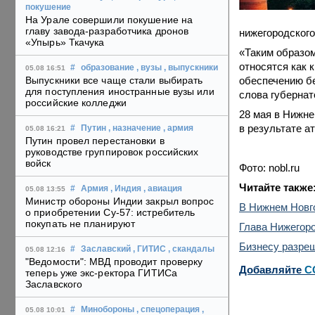
покушение
На Урале совершили покушение на
главу завода-разработчика дронов
нижегородского
«Упырь» Ткачука
«Таким образом
относятся как 
#
образование
, вузы
, выпускники
05.08 16:51
обеспечению бе
Выпускники все чаще стали выбирать
для поступления иностранные вузы или
слова губернат
российские колледжи
28 мая в Нижне
в результате а
#
Путин
, назначение
, армия
05.08 16:21
Путин провел перестановки в
руководстве группировок российских
войск
Фото: nobl.ru
Читайте также
#
Армия
, Индия
, авиация
05.08 13:55
Министр обороны Индии закрыл вопрос
В Нижнем Новг
о приобретении Су-57: истребитель
покупать не планируют
Глава Нижегоро
Бизнесу разре
#
Заславский
, ГИТИС
, скандалы
05.08 12:16
"Ведомости": МВД проводит проверку
Добавляйте
C
теперь уже экс-ректора ГИТИСа
Заславского
#
Минобороны
, спецоперация
,
05.08 10:01