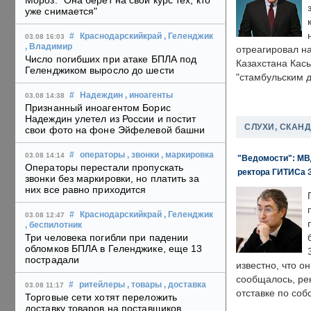
Мороз: "Она берет на свой курс тех, кто
уже снимается"
#
Краснодарскийкрай
, Геленджик
03.08 16:03
, Владимир
отреагировал н
Число погибших при атаке БПЛА под
Казахстана Кас
Геленджиком выросло до шести
"стамбульским 
#
Надеждин
, иноагенты
03.08 14:38
Признанный иноагентом Борис
Надеждин улетел из России и постит
СЛУХИ, СКАН
свои фото на фоне Эйфелевой башни
#
операторы
, звонки
, маркировка
03.08 14:14
"Ведомости": МВД
Операторы перестали пропускать
ректора ГИТИСа 
звонки без маркировки, но платить за
них все равно приходится
#
Краснодарскийкрай
, Геленджик
03.08 12:47
, беспилотник
Три человека погибли при падении
обломков БПЛА в Геленджике, еще 13
пострадали
известно, что о
сообщалось, ре
#
ритейлеры
, товары
, доставка
03.08 11:17
отставке по со
Торговые сети хотят переложить
доставку товаров на поставщиков