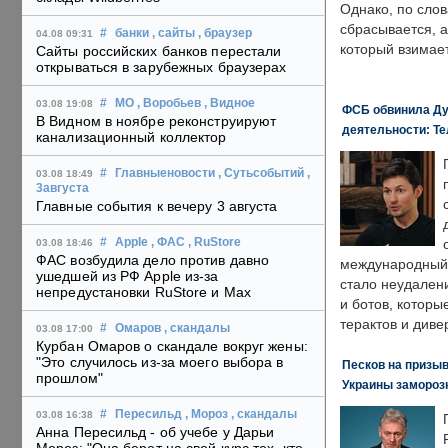
Однако, по слов
сбрасывается, а
#
банки
, сайты
, браузер
04.08 09:31
который взимает
Сайты российских банков перестали
открываться в зарубежных браузерах
#
МО
, Воробьев
, Видное
03.08 19:08
ФСБ обвинила Ду
В Видном в ноябре реконструируют
деятельности: Те
канализационный коллектор
#
Главныеновости
, Сутьсобытий
,
03.08 18:49
3августа
Главные события к вечеру 3 августа
#
Apple
, ФАС
, RuStore
03.08 18:46
ФАС возбудила дело против давно
международный 
ушедшей из РФ Apple из-за
стало неудален
непредустановки RuStore и Max
и ботов, которы
терактов и диве
#
Омаров
, скандалы
03.08 17:00
Курбан Омаров о скандале вокруг жены:
"Это случилось из-за моего выбора в
Песков на призыв
прошлом"
Украины замороз
#
Пересильд
, Мороз
, скандалы
03.08 16:38
Анна Пересильд - об учебе у Дарьи