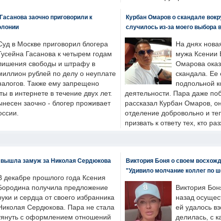
Гасанова заочно приговорили к
Курбан Омаров о скандале вокр
олонии
случилось из-за моего выбора 
Суд в Москве приговорил блогера
На днях нова
Гусейна Гасанова к четырем годам
мужа Ксении 
лишения свободы и штрафу в
Омарова оказ
миллион рублей по делу о неуплате
скандала. Ее
налогов. Также ему запрещено
подпольной к
ты в интернете в течение двух лет.
деятельности. Пара даже поб
ынесен заочно - блогер проживает
рассказал Курбан Омаров, о
оссии.
отделение добровольно и т
призвать к ответу тех, кто ра
 вышла замуж за Николая Сердюкова
Виктория Боня о своем восхожд
"Удивило молчание коллег по ш
В декабре прошлого года Ксения
Бородина получила предложение
Виктория Бон
руки и сердца от своего избранника
назад осущес
Николая Сердюкова. Пара не стала
ей удалось вз
тянуть с оформлением отношений
делилась, с к